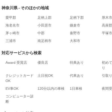
神奈川県 - そのほかの地域
愛甲郡
足柄上郡
足柄下郡
厚木
海老名市
小田原市
鎌倉市
高座
茅ヶ崎市
中郡
秦野市
平塚
三浦市
南足柄市
大和市
対応サービスから検索
Award 受賞店
優良店
特典あり
初め
り
クレジットカード
土日祝OK
代車あり
引取
OK
EV車OK
120分以内の車検
1日車検
夜間
コンピューター診
断