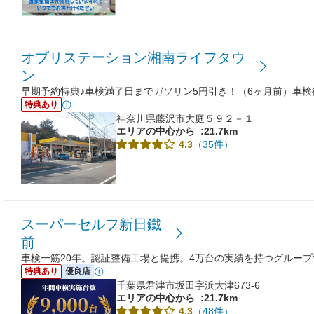
オブリステーション湘南ライフタウ
ン
早期予約特典♪車検満了日までガソリン5円引き！（6ヶ月前）車検
特典あり
神奈川県藤沢市大庭５９２－１
エリアの中心から
:21.7km
（35件）
4.3
スーパーセルフ新日鐵
前
車検一筋20年。認証整備工場と提携。4万台の実績を持つグループ
特典あり
優良店
千葉県君津市坂田字浜大津673-6
エリアの中心から
:21.7km
（48件）
4.3