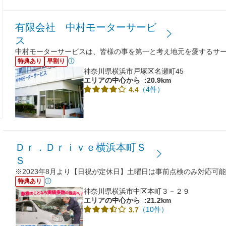
有限会社 中村モーターサービ
ス
中村モーターサービスは、皆様の事を第一と考え地元を愛するサ
特典あり
早割り
神奈川県横浜市戸塚区名瀬町45
エリアの中心から
:20.9km
（4件）
4.4
Ｄｒ．Ｄｒｉｖｅ横浜本町Ｓ
Ｓ
※2023年8月より【日祝が定休日】土曜日は事前点検のみ対応可
特典あり
神奈川県横浜市中区本町３－２９
エリアの中心から
:21.2km
（10件）
3.7