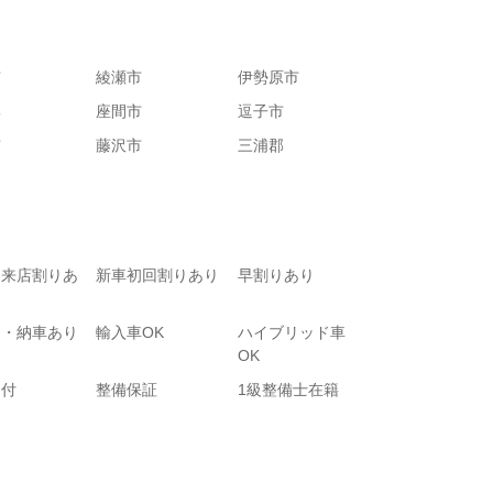
市
綾瀬市
伊勢原市
郡
座間市
逗子市
市
藤沢市
三浦郡
て来店割りあ
新車初回割りあり
早割りあり
り・納車あり
輸入車OK
ハイブリッド車
OK
受付
整備保証
1級整備士在籍