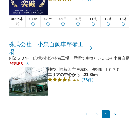
06木
07金
08土
09日
10月
11火
12水
13木
08/
株式会社 小泉自動車整備工
場
創業５０年 信頼の指定整備工場 戸塚で車検といえば㈱小泉自
特典あり
神奈川県横浜市戸塚区上矢部町１６７５
エリアの中心から
:21.8km
（78件）
4.6
3
4
5
...