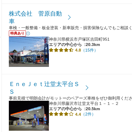
株式会社 菅原自動
車
車検・一般整備・板金塗装・新車販売・損害保険なんでもご相談
特典あり
神奈川県横浜市戸塚区吉田町951
エリアの中心から
:20.3km
（15件）
4.8
ＥｎｅＪｅｔ辻堂太平台Ｓ
Ｓ
事前見積で明朗会計がモットーのベアーズ車検をぜひ御利用くだ
神奈川県藤沢市辻堂太平台１－１－２
エリアの中心から
:20.5km
（2件）
4.4