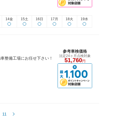
14金
15土
16日
17月
18火
19水
参考車検価格
法定24ヶ月点検対象
動車整備工場にお任せ下さい！
51,760
円
11