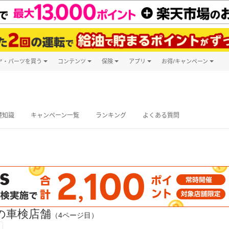
ヤ・パーツを買う
コンテンツ
保険
アプリ
お得/キャンペーン
楽天Carマガジン
キャンペーン
タイヤ・パーツ購入
自動車保険
楽天Carアプリ
自動車カタログ
タイヤ交換サービス
楽天マイカー
グ予約
礎知識
キャンペーン一覧
ランキング
よくある質問
の車検店舗
（4ページ目）