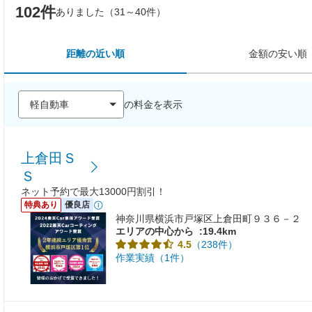
102件
ありました（31～40件）
距離の近い順
金額の安い順
の料金を表示
上倉田Ｓ
Ｓ
ネット予約で最大13000円割引！
特典あり
優良店
神奈川県横浜市戸塚区上倉田町９３６－２
エリアの中心から
:19.4km
（238件）
4.5
作業実績（1件）