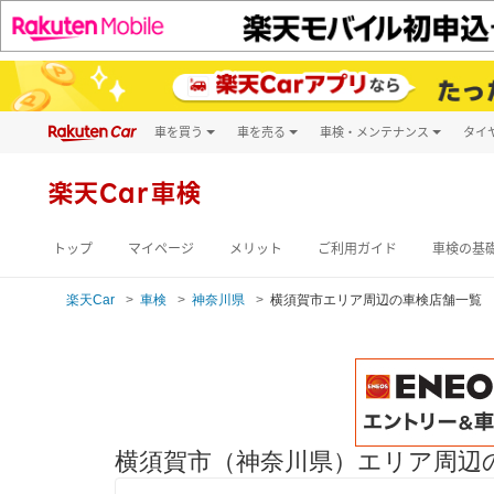
車を買う
車を売る
車検・メンテナンス
タイ
試乗・商談
楽天Car車買取
車検予約
キズ修理予約
新車
楽天Car車検
洗車・コーティン
メンテナンス管理
トップ
マイページ
メリット
ご利用ガイド
車検の基
楽天Car
車検
神奈川県
横須賀市エリア周辺の車検店舗一覧
横須賀市（神奈川県）エリア周辺