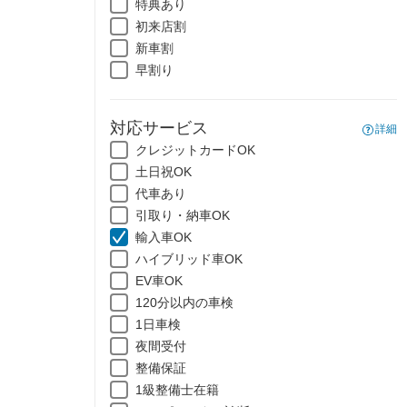
特典あり
初来店割
新車割
早割り
対応サービス
詳細
クレジットカードOK
土日祝OK
代車あり
引取り・納車OK
輸入車OK
ハイブリッド車OK
EV車OK
120分以内の車検
1日車検
夜間受付
整備保証
1級整備士在籍