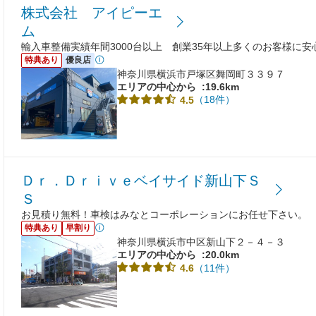
株式会社 アイピーエ
ム
輸入車整備実績年間3000台以上 創業35年以上多くのお客様に
特典あり
優良店
神奈川県横浜市戸塚区舞岡町３３９７
エリアの中心から
:19.6km
（18件）
4.5
Ｄｒ．Ｄｒｉｖｅベイサイド新山下Ｓ
Ｓ
お見積り無料！車検はみなとコーポレーションにお任せ下さい。
特典あり
早割り
神奈川県横浜市中区新山下２－４－３
エリアの中心から
:20.0km
（11件）
4.6