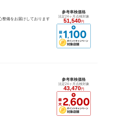
参考車検価格
法定24ヶ月点検対象
安心整備をお届けしております
51,540
円
参考車検価格
法定24ヶ月点検対象
43,470
円