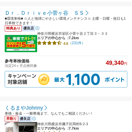
Ｄｒ．Ｄｒｉｖｅ小菅ヶ谷 ＳＳ
■環境車検■ ☆人と地球にやさしい環境メンテナンス☆ 土曜・日曜・祝日も1
日車検できます！
特典あり
優良店
神奈川県横浜市栄区小菅ケ谷２丁目３－３３
エリアの中心から
:7.2km
（231件）
4.6
参考車検価格
49,340
円
法定24ヶ月点検対象
くるまやJohnny
車検・板金・一般整備まで、なんでもご相談ください！
早割り
優良店
神奈川県横浜市磯子区岡村8-2-3
エリアの中心から
:7.7km