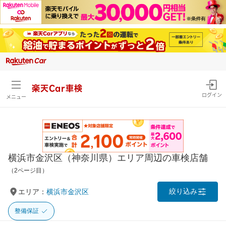
楽天Car車検
ログイン
メニュー
横浜市金沢区（神奈川県）エリア周辺の車検店舗
（2ページ目）
絞り込み
エリア：
横浜市金沢区
整備保証