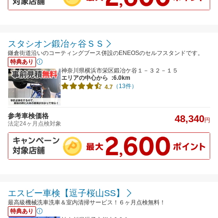
スタシオン鍛冶ヶ谷ＳＳ
鎌倉街道沿いのコーティングブース併設のENEOSのセルフスタンドです。
特典あり
神奈川県横浜市栄区鍛冶ケ谷１－３２－１５
エリアの中心から
:6.0km
（13件）
4.7
参考車検価格
48,340
円
法定24ヶ月点検対象
エスビー車検【逗子桜山SS】
最高級機械洗車洗車＆室内清掃サービス！６ヶ月点検無料！
特典あり