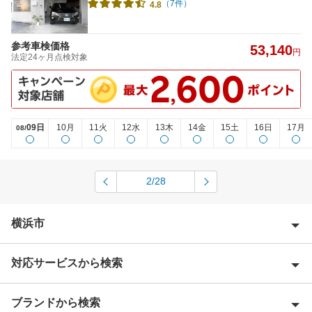
（7件）
4.8
参考車検価格
53,140
円
法定24ヶ月点検対象
09日
10月
11火
12水
13木
14金
15土
16日
17月
08/
2/28
横浜市
対応サービスから検索
横浜市青葉区
横浜市旭区
ブランドから検索
Award 受賞店