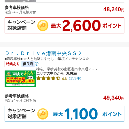
参考車検価格
48,240
円
法定24ヶ月点検対象
Ｄｒ．Ｄｒｉｖｅ港南中央ＳＳ
■環境車検■ ☆人と地球にやさしい環境メンテナンス☆
特典あり
優良店
神奈川県横浜市港南区港南中央通７－７
エリアの中心から
:6.9km
（153件）
4.6
参考車検価格
49,340
円
法定24ヶ月点検対象