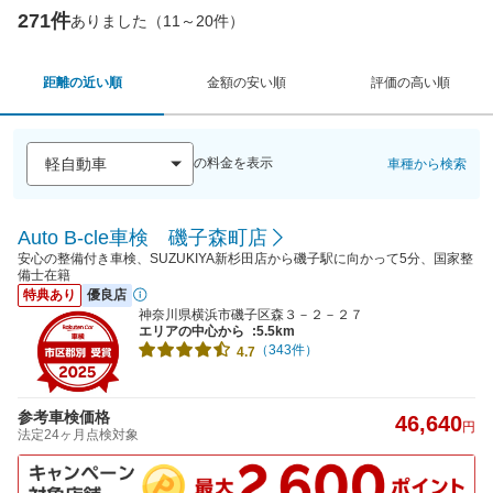
271件
ありました（11～20件）
距離の近い順
金額の安い順
評価の高い順
の料金を表示
車種から検索
Auto B-cle車検 磯子森町店
安心の整備付き車検、SUZUKIYA新杉田店から磯子駅に向かって5分、国家整
備士在籍
特典あり
優良店
神奈川県横浜市磯子区森３－２－２７
エリアの中心から
:5.5km
（343件）
4.7
参考車検価格
46,640
円
法定24ヶ月点検対象