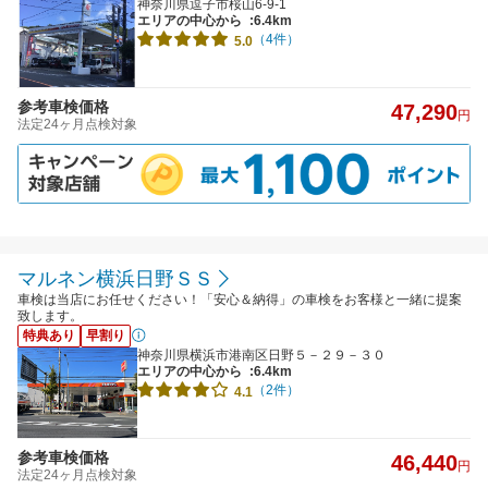
神奈川県逗子市桜山6-9-1
エリアの中心から
:6.4km
（4件）
5.0
参考車検価格
47,290
円
法定24ヶ月点検対象
マルネン横浜日野ＳＳ
車検は当店にお任せください！「安心＆納得」の車検をお客様と一緒に提案
致します。
特典あり
早割り
神奈川県横浜市港南区日野５－２９－３０
エリアの中心から
:6.4km
（2件）
4.1
参考車検価格
46,440
円
法定24ヶ月点検対象