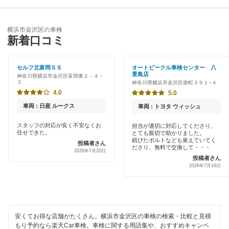
横浜市泉区
優良店
ENEOS
横浜市磯子区
横浜市金沢区の車検
特典あり
新着口コミ
「車検の速太郎」
横浜市神奈川区
初めて来店割りあり
アップル車検
セルフ北富岡ＳＳ
オートビークル車検センター 八
横浜市港南区
景島店
神奈川県横浜市金沢区富岡東２－４－
新車初回割りあり
２
神奈川県横浜市金沢区柴町３９１−４
オートバックス
横浜市港北区
4.0
5.0
早割りあり
車検館
車両 : 日産 ルークス
車両 : トヨタ ウィッシュ
横浜市栄区
クレジットカードOK
スタッフの対応が良く不安なくお
担当が適切に対応してくださり、
出光リテール車検
横浜市瀬谷区
任せできた。
とても親切で助かりました。
土日祝OK
錆びたボルトなども覚えていてく
投稿者さん
ださり、無料で交換して・・・
伊藤忠エネクス
2026年7月20日
横浜市都筑区
投稿者さん
代車あり
2026年7月18日
宇佐美車検
横浜市鶴見区
引取り・納車あり
コスモの車検
横浜市戸塚区
輸入車OK
車検のコバック
横浜市中区
安くてお得な店舗がたくさん。横浜市金沢区の車検の検索・比較と見積
ハイブリッド車OK
もり予約なら楽天Car車検。車検に関する用語集や、おすすめキャンペ