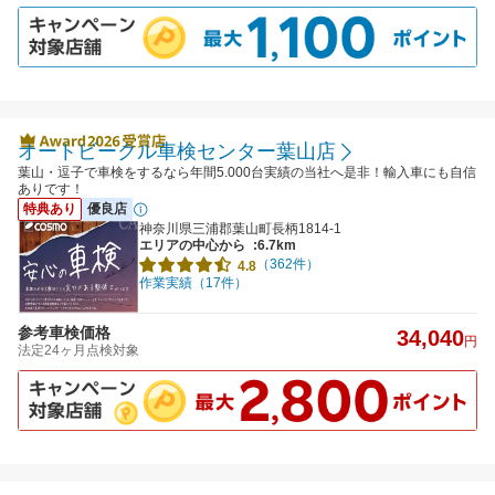
オートビークル車検センター葉山店
葉山・逗子で車検をするなら年間5.000台実績の当社へ是非！輸入車にも自信
ありです！
特典あり
優良店
神奈川県三浦郡葉山町長柄1814-1
エリアの中心から
:6.7km
（362件）
4.8
作業実績（17件）
参考車検価格
34,040
円
法定24ヶ月点検対象