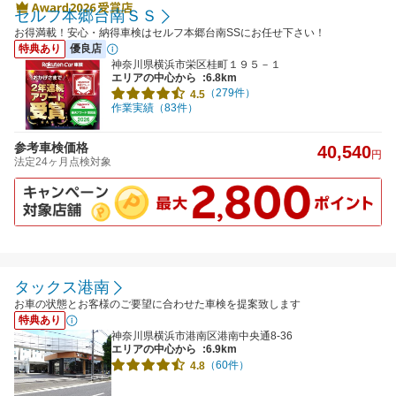
セルフ本郷台南ＳＳ
お得満載！安心・納得車検はセルフ本郷台南SSにお任せ下さい！
特典あり
優良店
神奈川県横浜市栄区桂町１９５－１
エリアの中心から
:6.8km
（279件）
4.5
作業実績（83件）
参考車検価格
40,540
円
法定24ヶ月点検対象
タックス港南
お車の状態とお客様のご要望に合わせた車検を提案致します
特典あり
神奈川県横浜市港南区港南中央通8-36
エリアの中心から
:6.9km
（60件）
4.8