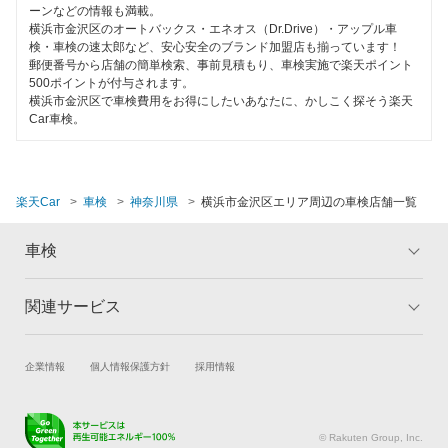
ミタニ車検
ーンなどの情報も満載。
横浜市西区
横浜市金沢区のオートバックス・エネオス（Dr.Drive）・アップル車
EV車OK
キグナス車検
検・車検の速太郎など、安心安全のブランド加盟店も揃っています！
横浜市保土ケ谷区
郵便番号から店舗の簡単検索、事前見積もり、車検実施で楽天ポイント
120分以内の車検
500ポイントが付与されます。
ホリデー車検
横浜市緑区
横浜市金沢区で車検費用をお得にしたいあなたに、かしこく探そう楽天
1日車検
Car車検。
マッハ車検
横浜市南区
夜間受付
オートビークル車検
横浜市
整備保証
楽天Car
車検
神奈川県
横浜市金沢区エリア周辺の車検店舗一覧
出光興産「らくらく安心車検」
1級整備士在籍
閉じる
車検
アクセル車検
コンピューター診断
トヨタディーラー
関連サービス
トップ
マイページ
ベアーズ車検
閉じる
メリット
ご利用ガイド
試乗・商談
新車購入
企業情報
個人情報保護方針
採用情報
車検の基礎知識
キャンペーン一覧
安心WE！車検
楽天Car車買取
車検予約
ランキング
よくある質問
キズ修理予約
洗車・コーティング予約
閉じる
© Rakuten Group, Inc.