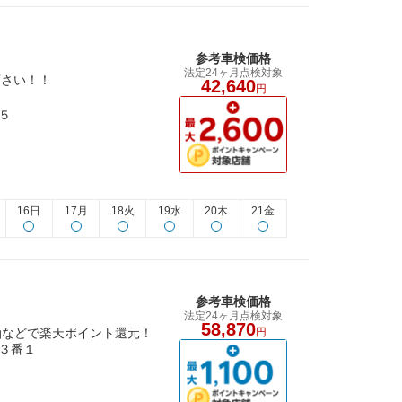
参考車検価格
法定24ヶ月点検対象
下さい！！
42,640
円
５
16日
17月
18火
19水
20木
21金
参考車検価格
法定24ヶ月点検対象
58,870
油などで楽天ポイント還元！
円
３番１