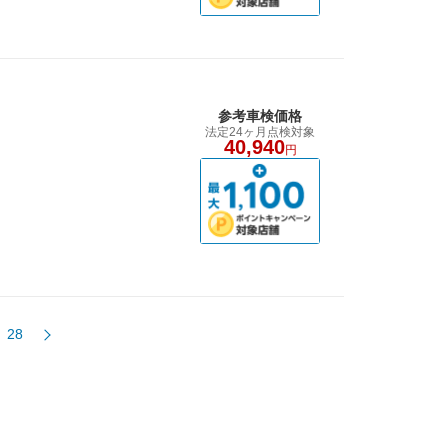
参考車検価格
法定24ヶ月点検対象
40,940
円
28