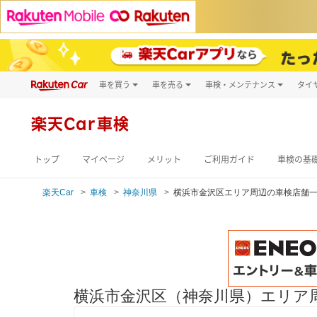
車を買う
車を売る
車検・メンテナンス
タイ
試乗・商談
楽天Car車買取
車検予約
キズ修理予約
新車
楽天Car車検
洗車・コーティン
メンテナンス管理
トップ
マイページ
メリット
ご利用ガイド
車検の基
楽天Car
車検
神奈川県
横浜市金沢区エリア周辺の車検店舗
横浜市金沢区（神奈川県）エリア