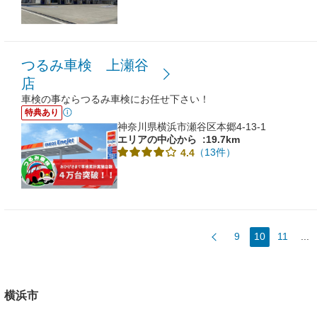
つるみ車検 上瀬谷
店
車検の事ならつるみ車検にお任せ下さい！
特典あり
神奈川県横浜市瀬谷区本郷4-13-1
エリアの中心から
:19.7km
（13件）
4.4
9
10
11
...
横浜市