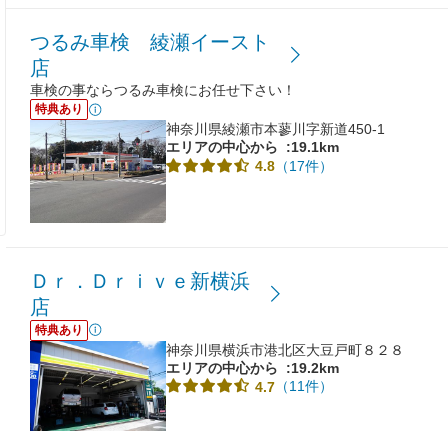
つるみ車検 綾瀬イースト
店
車検の事ならつるみ車検にお任せ下さい！
特典あり
神奈川県綾瀬市本蓼川字新道450-1
エリアの中心から
:19.1km
（17件）
4.8
Ｄｒ．Ｄｒｉｖｅ新横浜
店
特典あり
神奈川県横浜市港北区大豆戸町８２８
エリアの中心から
:19.2km
（11件）
4.7