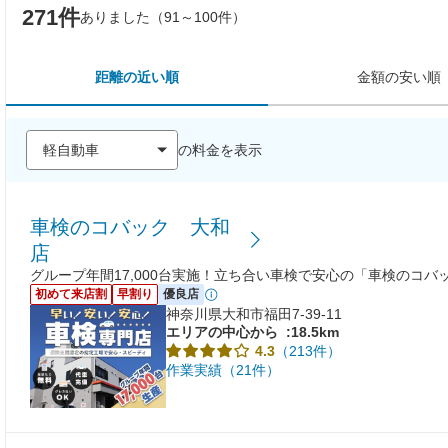
271件
ありました（91～100件）
距離の近い順
金額の安い順
の料金を表示
車検のコバック 大和
店
グループ年間17,000台実施！立ち合い車検で安心の「車検のコバ
初めて来店割
早割り
優良店
神奈川県大和市福田7-39-11
エリアの中心から
:18.5km
（213件）
4.3
作業実績（21件）