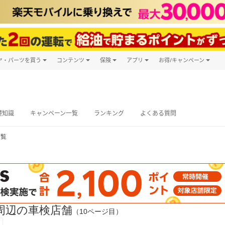
ヤ・パーツを買う
コンテンツ
保険
アプリ
お得/キャンペーン
楽天Carマガジン
キャンペーン
タイヤ・パーツ購入
自動車保険
楽天Carアプリ
自動車カタログ
タイヤ交換サービス
楽天マイカー
グ予約
礎知識
キャンペーン一覧
ランキング
よくある質問
一覧
周辺の車検店舗
（10ページ目）