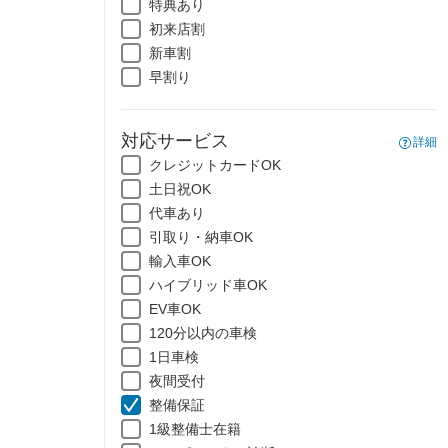
特典あり
初来店割
新車割
早割り
対応サービス
詳細
クレジットカードOK
土日祝OK
代車あり
引取り・納車OK
輸入車OK
ハイブリッド車OK
EV車OK
120分以内の車検
1日車検
夜間受付
整備保証
1級整備士在籍