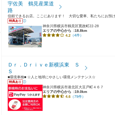
宇佐美 鶴見産業道
路
信頼できるお店。ここにあります！ 大切な愛車、私たちにお預
特典あり
神奈川県横浜市鶴見区寛政町22-28
エリアの中心から
:18.8km
（4件）
4.2
Ｄｒ．Ｄｒｉｖｅ新横浜東 Ｓ
Ｓ
■環境車検■ ☆人と地球にやさしい環境メンテナンス☆
特典あり
神奈川県横浜市港北区大豆戸町４６７
エリアの中心から
:19.0km
（79件）
4.6