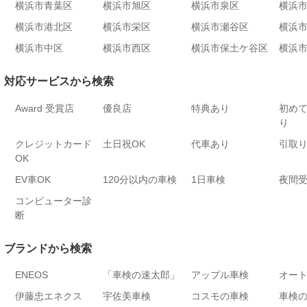
横浜市青葉区
横浜市旭区
横浜市泉区
横浜
横浜市港北区
横浜市栄区
横浜市瀬谷区
横浜
横浜市中区
横浜市西区
横浜市保土ケ谷区
横浜
対応サービスから検索
Award 受賞店
優良店
特典あり
初め
り
クレジットカード
土日祝OK
代車あり
引取
OK
EV車OK
120分以内の車検
1日車検
夜間
コンピューター診
断
ブランドから検索
ENEOS
「車検の速太郎」
アップル車検
オー
伊藤忠エネクス
宇佐美車検
コスモの車検
車検