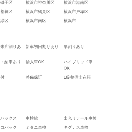
市磯子区
横浜市神奈川区
横浜市港南区
市都筑区
横浜市鶴見区
横浜市戸塚区
市緑区
横浜市南区
横浜市
て来店割りあ
新車初回割りあり
早割りあり
り・納車あり
輸入車OK
ハイブリッド車
OK
受付
整備保証
1級整備士在籍
トバックス
車検館
出光リテール車検
のコバック
ミタニ車検
キグナス車検