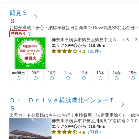
鶴見Ｓ
Ｓ
お得が満載！安心・納得車検は日新商事Dr.Drive鶴見SSにお任せ
特典あり
神奈川県横浜市鶴見区鶴見中央３－１５－３
エリアの中心から
:19.3km
（83件）
4.3
08土
09日
10月
11火
12水
13木
14金
15土
08/
Ｄｒ．Ｄｒｉｖｅ横浜港北インターＴ
Ｓ
楽天カード会員様はさらにお得！車検費用（法定費用除く）・給
神奈川県横浜市都筑区川向町字南耕地２００
エリアの中心から
:19.4km
（31件）
4.6