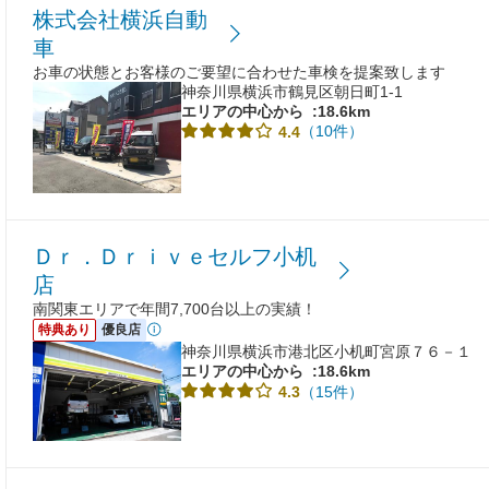
株式会社横浜自動
車
お車の状態とお客様のご要望に合わせた車検を提案致します
神奈川県横浜市鶴見区朝日町1-1
エリアの中心から
:18.6km
（10件）
4.4
Ｄｒ．Ｄｒｉｖｅセルフ小机
店
南関東エリアで年間7,700台以上の実績！
特典あり
優良店
神奈川県横浜市港北区小机町宮原７６－１
エリアの中心から
:18.6km
（15件）
4.3