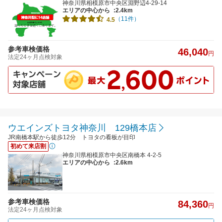
神奈川県相模原市中央区淵野辺4-29-14
エリアの中心から
:2.4km
（11件）
4.5
参考車検価格
46,040
円
法定24ヶ月点検対象
ウエインズトヨタ神奈川 129橋本店
JR南橋本駅から徒歩12分 トヨタの看板が目印
初めて来店割
神奈川県相模原市中央区南橋本 4-2-5
エリアの中心から
:2.6km
参考車検価格
84,360
円
法定24ヶ月点検対象