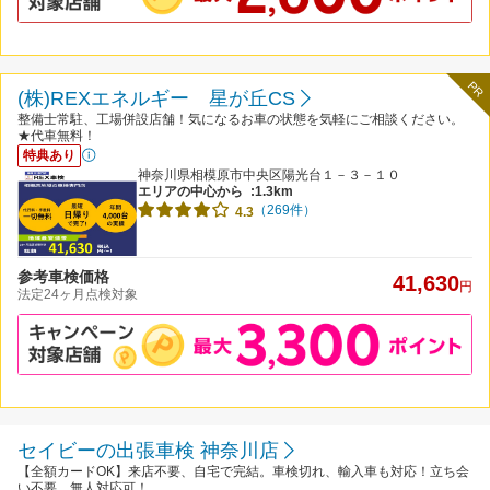
PR
(株)REXエネルギー 星が丘CS
整備士常駐、工場併設店舗！気になるお車の状態を気軽にご相談ください。
★代車無料！
特典あり
神奈川県相模原市中央区陽光台１－３－１０
エリアの中心から
:1.3km
（269件）
4.3
参考車検価格
41,630
円
法定24ヶ月点検対象
セイビーの出張車検 神奈川店
【全額カードOK】来店不要、自宅で完結。車検切れ、輸入車も対応！立ち会
い不要、無人対応可！