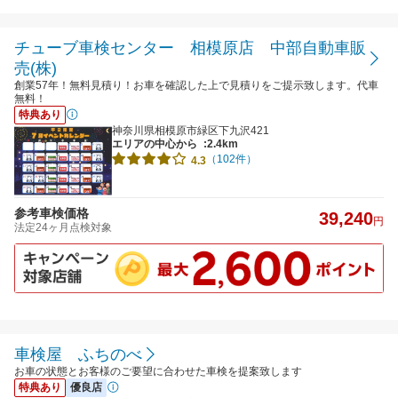
チューブ車検センター 相模原店 中部自動車販
売(株)
創業57年！無料見積り！お車を確認した上で見積りをご提示致します。代車
無料！
特典あり
神奈川県相模原市緑区下九沢421
エリアの中心から
:2.4km
（102件）
4.3
参考車検価格
39,240
円
法定24ヶ月点検対象
車検屋 ふちのべ
お車の状態とお客様のご要望に合わせた車検を提案致します
特典あり
優良店