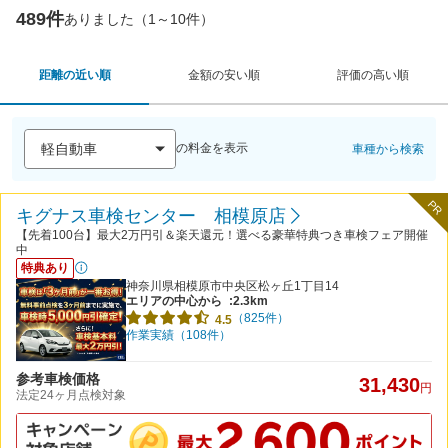
489件
ありました（1～10件）
距離の近い順
金額の安い順
評価の高い順
の料金を表示
車種から検索
PR
キグナス車検センター 相模原店
【先着100台】最大2万円引＆楽天還元！選べる豪華特典つき車検フェア開催
中
特典あり
神奈川県相模原市中央区松ヶ丘1丁目14
エリアの中心から
:2.3km
（825件）
4.5
作業実績（108件）
参考車検価格
31,430
円
法定24ヶ月点検対象