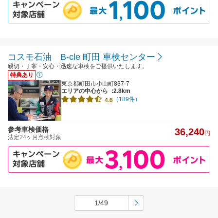
コスモ石油 B-cle 町田 車検センター
親切・丁寧・安心・迅速な車検をご提供いたします。
特典あり
東京都町田市小山町837-7
エリアの中心から
:2.8km
（189件）
4.6
参考車検価格
36,240
円
法定24ヶ月点検対象
1/49