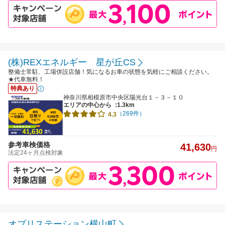
(株)REXエネルギー 星が丘CS
整備士常駐、工場併設店舗！気になるお車の状態を気軽にご相談ください。
★代車無料！
特典あり
神奈川県相模原市中央区陽光台１－３－１０
エリアの中心から
:1.3km
（269件）
4.3
参考車検価格
41,630
円
法定24ヶ月点検対象
オブリステーション横山町