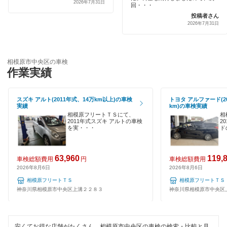
2026年7月31日
回・・・
代車あり
投稿者さん
伊藤忠エネクス
2026年7月31日
引取り・納車あり
宇佐美車検
輸入車OK
コスモの車検
相模原市中央区の車検
作業実績
ハイブリッド車OK
アーリー車検
EV車OK
スズキ アルト(2011年式、14万km以上)の車検
トヨタ アルファード(2
車検のコバック
実績
km)の車検実績
相模原フリートＴＳにて、
相
120分以内の車検
2011年式スズキ アルトの車検
2
ミタニ車検
を実・・・
ド
1日車検
GTNET×カフェ車検
夜間受付
63,960
119,
車検総額費用
円
車検総額費用
キグナス車検
2026年8月6日
2026年8月6日
整備保証
相模原フリートＴＳ
相模原フリートＴＳ
ホリデー車検
神奈川県相模原市中央区上溝２２８３
神奈川県相模原市中央区
1級整備士在籍
マッハ車検
コンピューター診断
安くてお得な店舗がたくさん。相模原市中央区の車検の検索・比較と見