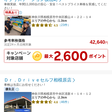
車検実績、年間11,000台の安心・安全！ベストプライス車検を実感してくだ
さい！
特典あり
神奈川県相模原市中央区横山４－２２－１４
エリアの中心から
:1.3km
（23件）
4.5
参考車検価格
42,640
円
法定24ヶ月点検対象
Ｄｒ．Ｄｒｉｖｅセルフ相模原店
車検は当店にお任せください！
優良店
神奈川県相模原市中央区清新４－１４－１２
エリアの中心から
:2.3km
（46件）
4.6