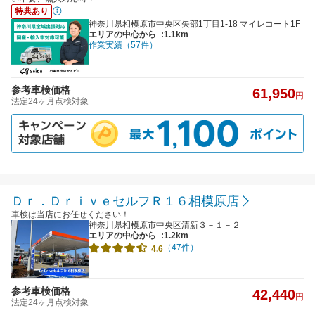
特典あり
神奈川県相模原市中央区矢部1丁目1-18 マイレコート1F
エリアの中心から
:1.1km
作業実績（57件）
参考車検価格
61,950
円
法定24ヶ月点検対象
Ｄｒ．ＤｒｉｖｅセルフＲ１６相模原店
車検は当店にお任せください！
神奈川県相模原市中央区清新３－１－２
エリアの中心から
:1.2km
（47件）
4.6
参考車検価格
42,440
円
法定24ヶ月点検対象