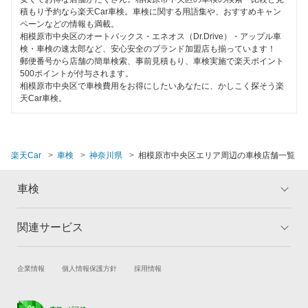
オートビークル車検
積もり予約なら楽天Car車検。車検に関する用語集や、おすすめキャン
ペーンなどの情報も満載。
出光興産「らくらく安心車検」
閉じる
相模原市中央区のオートバックス・エネオス（Dr.Drive）・アップル車
検・車検の速太郎など、安心安全のブランド加盟店も揃っています！
トヨタディーラー
郵便番号から店舗の簡単検索、事前見積もり、車検実施で楽天ポイント
500ポイントが付与されます。
ベアーズ車検
相模原市中央区で車検費用をお得にしたいあなたに、かしこく探そう楽
天Car車検。
安心WE！車検
閉じる
楽天Car
車検
神奈川県
相模原市中央区エリア周辺の車検店舗一覧
車検
関連サービス
トップ
マイページ
メリット
ご利用ガイド
試乗・商談
新車購入
企業情報
個人情報保護方針
採用情報
車検の基礎知識
キャンペーン一覧
楽天Car車買取
車検予約
ランキング
よくある質問