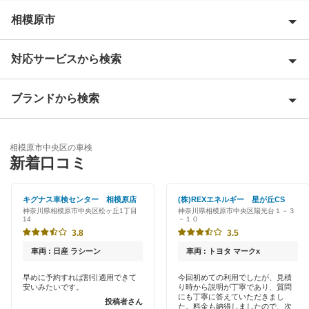
相模原市
対応サービスから検索
相模原市緑区
相模原市南区
ブランドから検索
Award 受賞店
相模原市
優良店
ENEOS
相模原市中央区の車検
特典あり
閉じる
新着口コミ
「車検の速太郎」
初めて来店割りあり
アップル車検
キグナス車検センター 相模原店
(株)REXエネルギー 星が丘CS
神奈川県相模原市中央区松ヶ丘1丁目
神奈川県相模原市中央区陽光台１－３
新車初回割りあり
14
－１０
オートバックス
3.8
3.5
早割りあり
中部自動車販売（チューブ＆BCN）
車両 : 日産 ラシーン
車両 : トヨタ マークx
クレジットカードOK
早めに予約すれば割引適用できて
今回初めての利用でしたが、見積
車検館
安いみたいです。
り時から説明が丁寧であり、質問
土日祝OK
にも丁寧に答えていただきまし
投稿者さん
た。料金も納得しましたので、次
出光リテール車検