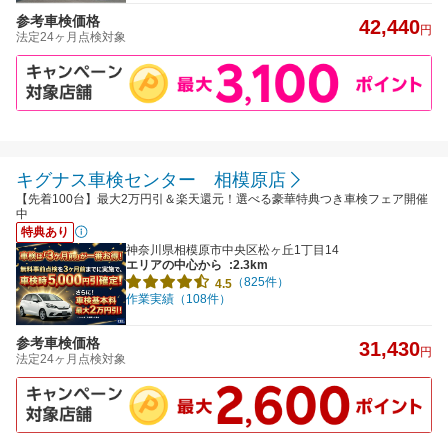
参考車検価格
42,440
円
法定24ヶ月点検対象
キグナス車検センター 相模原店
【先着100台】最大2万円引＆楽天還元！選べる豪華特典つき車検フェア開催
中
特典あり
神奈川県相模原市中央区松ヶ丘1丁目14
エリアの中心から
:2.3km
（825件）
4.5
作業実績（108件）
参考車検価格
31,430
円
法定24ヶ月点検対象