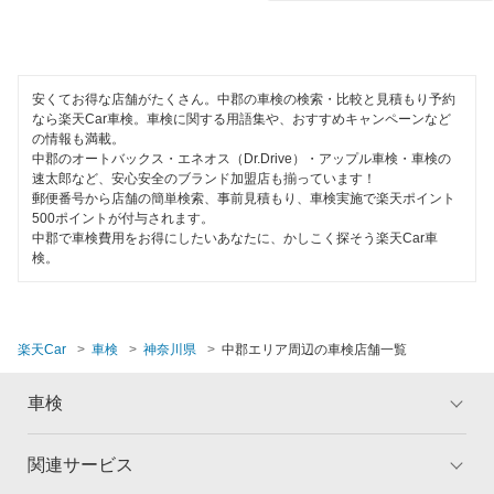
座間市
引取り・納車あり
コスモの車検
逗子市
輸入車OK
車検のコバック
茅ヶ崎市
安くてお得な店舗がたくさん。中郡の車検の検索・比較と見積もり予約
ハイブリッド車OK
なら楽天Car車検。車検に関する用語集や、おすすめキャンペーンなど
ミタニ車検
の情報も満載。
秦野市
中郡のオートバックス・エネオス（Dr.Drive）・アップル車検・車検の
EV車OK
速太郎など、安心安全のブランド加盟店も揃っています！
キグナス車検
平塚市
郵便番号から店舗の簡単検索、事前見積もり、車検実施で楽天ポイント
120分以内の車検
500ポイントが付与されます。
オートビークル車検
藤沢市
中郡で車検費用をお得にしたいあなたに、かしこく探そう楽天Car車
1日車検
検。
出光興産「らくらく安心車検」
三浦郡
夜間受付
トヨタディーラー
三浦市
整備保証
楽天Car
車検
神奈川県
中郡エリア周辺の車検店舗一覧
ベアーズ車検
南足柄市
1級整備士在籍
車検
安心WE！車検
大和市
コンピューター診断
横須賀市
関連サービス
閉じる
トップ
マイページ