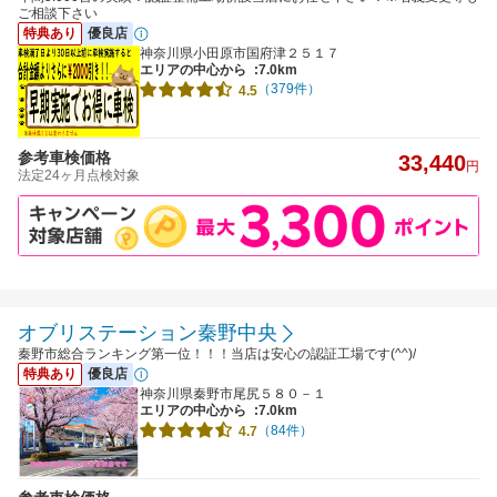
ご相談下さい
特典あり
優良店
神奈川県小田原市国府津２５１７
エリアの中心から
:7.0km
（379件）
4.5
参考車検価格
33,440
円
法定24ヶ月点検対象
オブリステーション秦野中央
秦野市総合ランキング第一位！！！当店は安心の認証工場です(^^)/
特典あり
優良店
神奈川県秦野市尾尻５８０－１
エリアの中心から
:7.0km
（84件）
4.7