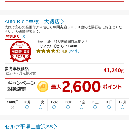
Auto B-cle車検 大磯店
大磯で安心の整備付き車検なら年間実施３０００台の太陽石油にお任せくだ
さい。大磯警察署近く。
特典あり
神奈川県中郡大磯町国府本郷２５１
エリアの中心から
:1.4km
（68件）
4.6
参考車検価格
41,240
円
法定24ヶ月点検対象
09日
10月
11火
12水
13木
14金
15土
16日
17月
08/
セルフ平塚上吉沢SS