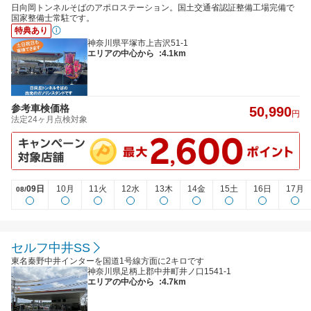
日向岡トンネルそばのアポロステーション。国土交通省認証整備工場完備で
国家整備士常駐です。
特典あり
神奈川県平塚市上吉沢51-1
エリアの中心から
:4.1km
参考車検価格
50,990
円
法定24ヶ月点検対象
09日
10月
11火
12水
13木
14金
15土
16日
17月
08/
セルフ中井SS
東名秦野中井インターを国道1号線方面に2キロです
神奈川県足柄上郡中井町井ノ口1541-1
エリアの中心から
:4.7km