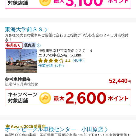
東海大学前ＳＳ
お客様の大切な愛車をご要望に合わせご提案(^^)/安心安全の２４ヵ月点検付
き！
特典あり
優良店
神奈川県秦野市南矢名２２７－４
エリアの中心から
:6.1km
（46件）
4.4
作業実績（5件）
参考車検価格
52,440
円
法定24ヶ月点検対象
オートビークル車検センター 小田原店
年間5.000台の実績！認証整備工場併設当店にお任せ下さい！※名義変更等も