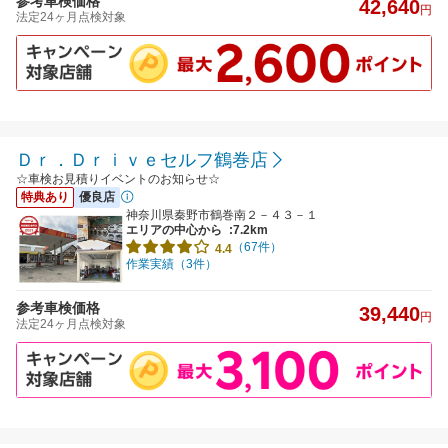
参考車検価格
42,640
円
法定24ヶ月点検対象
Ｄｒ．Ｄｒｉｖｅセルフ鶴巻店
☆車検お見積りイベントのお知らせ☆
特典あり
優良店
神奈川県秦野市鶴巻南２－４３－１
エリアの中心から
:7.2km
（67件）
4.4
作業実績（3件）
参考車検価格
39,440
円
法定24ヶ月点検対象