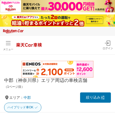
楽天Car車検
ログイン
メニュー
中郡（神奈川県）エリア周辺の車検店舗
（1ページ目）
絞り込み
エリア：
中郡
ハイブリッド車OK