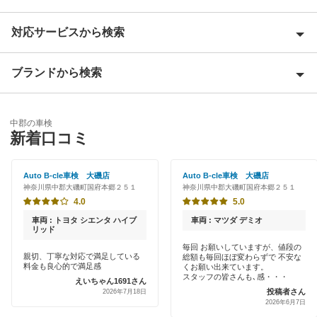
対応サービスから検索
愛甲郡
足柄上郡
ブランドから検索
Award 受賞店
足柄下郡
優良店
ENEOS
厚木市
中郡の車検
特典あり
新着口コミ
「車検の速太郎」
綾瀬市
初めて来店割りあり
オートバックス
Auto B-cle車検 大磯店
Auto B-cle車検 大磯店
伊勢原市
神奈川県中郡大磯町国府本郷２５１
神奈川県中郡大磯町国府本郷２５１
新車初回割りあり
中部自動車販売（チューブ＆BCN）
4.0
5.0
海老名市
早割りあり
車両 : トヨタ シエンタ ハイブ
車両 : マツダ デミオ
車検館
リッド
小田原市
クレジットカードOK
毎回 お願いしていますが、値段の
親切、丁寧な対応で満足している
総額も毎回ほぼ変わらずで 不安な
出光リテール車検
鎌倉市
料金も良心的で満足感
くお願い出来ています。
土日祝OK
スタッフの皆さんも､感・・・
えいちゃん1691さん
伊藤忠エネクス
投稿者さん
2026年7月18日
高座郡
2026年6月7日
代車あり
宇佐美車検