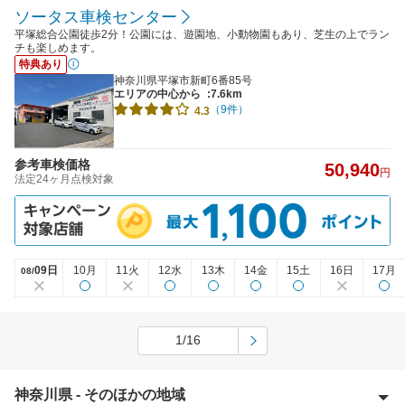
ソータス車検センター
平塚総合公園徒歩2分！公園には、遊園地、小動物園もあり、芝生の上でラン
チも楽しめます。
特典あり
神奈川県平塚市新町6番85号
エリアの中心から
:7.6km
（9件）
4.3
参考車検価格
50,940
円
法定24ヶ月点検対象
09日
10月
11火
12水
13木
14金
15土
16日
17月
08/
1/16
神奈川県 - そのほかの地域