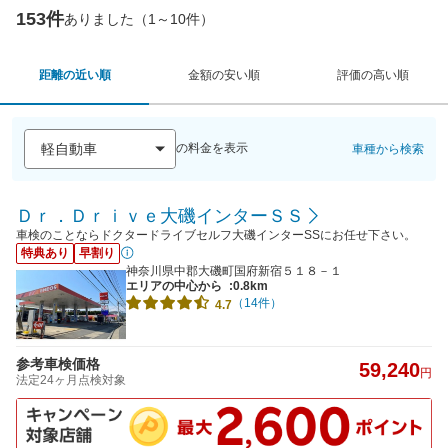
153件
ありました（1～10件）
距離の近い順
金額の安い順
評価の高い順
の料金を表示
車種から検索
Ｄｒ．Ｄｒｉｖｅ大磯インターＳＳ
車検のことならドクタードライブセルフ大磯インターSSにお任せ下さい。
特典あり
早割り
神奈川県中郡大磯町国府新宿５１８－１
エリアの中心から
:0.8km
（14件）
4.7
参考車検価格
59,240
円
法定24ヶ月点検対象