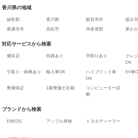
香川県の地域
綾歌郡
香川郡
観音寺市
坂出
善通寺市
高松市
仲多度郡
東か
対応サービスから検索
優良店
特典あり
早割りあり
クレ
OK
引取り・納車あり
輸入車OK
ハイブリッド車
EV車
OK
整備保証
1級整備士在籍
コンピューター診
断
ブランドから検索
ENEOS
アップル車検
トヨタディーラー