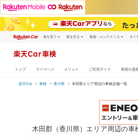
車を買う
車を売る
車検・メンテナンス
タイ
試乗・商談
楽天Car車買取
車検予約
キズ修理予約
新車
楽天Car車検
洗車・コーティン
メンテナンス管理
トップ
マイページ
メリット
ご利用ガイド
車検の基
楽天Car
車検
香川県
木田郡エリア周辺の車検店舗一覧
木田郡（香川県）エリア周辺の車