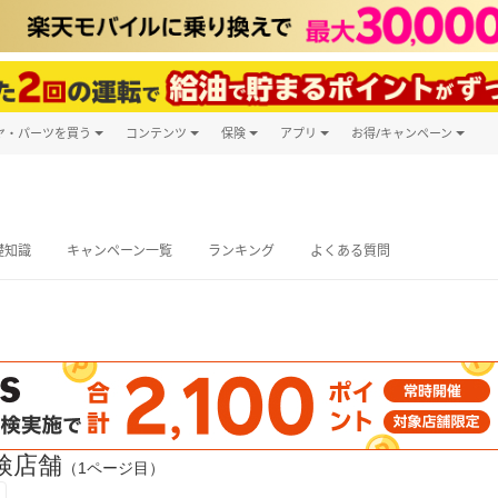
ヤ・パーツを買う
コンテンツ
保険
アプリ
お得/キャンペーン
楽天Carマガジン
キャンペーン
タイヤ・パーツ購入
自動車保険
楽天Carアプリ
自動車カタログ
タイヤ交換サービス
楽天マイカー
グ予約
礎知識
キャンペーン一覧
ランキング
よくある質問
検店舗
（1ページ目）