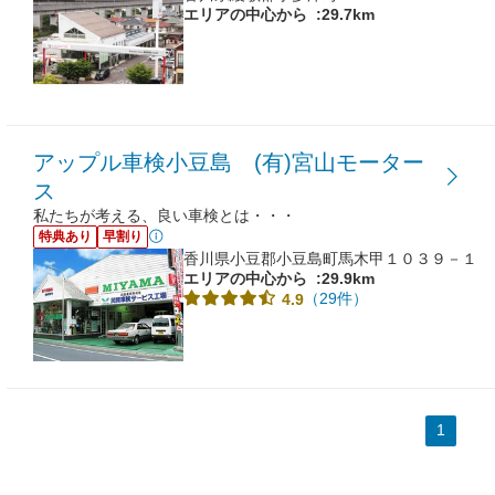
エリアの中心から
:29.7km
アップル車検小豆島 (有)宮山モーター
ス
私たちが考える、良い車検とは・・・
特典あり
早割り
香川県小豆郡小豆島町馬木甲１０３９－１
エリアの中心から
:29.9km
（29件）
4.9
1