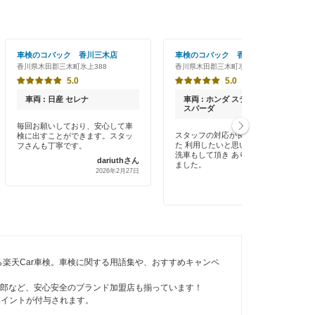
車検のコバック 香川三木店
車検のコバック 香川三木店
香川県木田郡三木町氷上388
香川県木田郡三木町氷上388
5.0
5.0
車両 : 日産 セレナ
車両 : ホンダ ステップワゴン
スパーダ
毎回お願いしており、安心して車
スタッフの対応が良く明るくて ま
検に出すことができます。スタッ
た 利用したいと思いました。
フさんも丁寧です。
洗車もして頂き ありがとうござい
dariuthさん
ました。
2026年2月27日
Maa2293さん
2026年2月3日
楽天Car車検。車検に関する用語集や、おすすめキャンペ
速太郎など、安心安全のブランド加盟店も揃っています！
ポイントが付与されます。