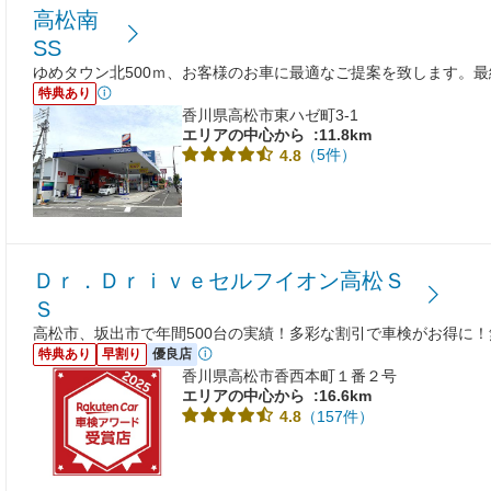
高松南
SS
ゆめタウン北500ｍ、お客様のお車に最適なご提案を致します。
特典あり
香川県高松市東ハゼ町3-1
エリアの中心から
:11.8km
（5件）
4.8
Ｄｒ．Ｄｒｉｖｅセルフイオン高松Ｓ
Ｓ
高松市、坂出市で年間500台の実績！多彩な割引で車検がお得に
特典あり
早割り
優良店
香川県高松市香西本町１番２号
エリアの中心から
:16.6km
（157件）
4.8