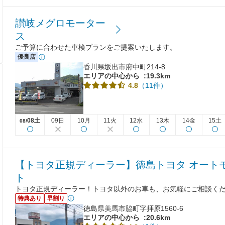
讃岐メグロモーター
ス
ご予算に合わせた車検プランをご提案いたします。
優良店
香川県坂出市府中町214-8
エリアの中心から
:19.3km
（11件）
4.8
08土
09日
10月
11火
12水
13木
14金
15土
08/
【トヨタ正規ディーラー】徳島トヨタ オート
ト
トヨタ正規ディーラー！トヨタ以外のお車も、お気軽にご相談く
特典あり
早割り
徳島県美馬市脇町字拝原1560-6
エリアの中心から
:20.6km