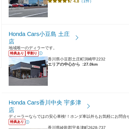
（1件）
4.8
Honda Cars小豆島 土庄
店
地域唯一のディラーです。
特典あり
早割り
香川県小豆郡土庄町渕崎甲2232
エリアの中心から
:27.0km
Honda Cars香川中央 宇多津
店
ディーラーならではの安心車検!！ホンダ車以外もお気軽にお問合せ
特典あり
香川県綾歌郡宇多津町2628-737