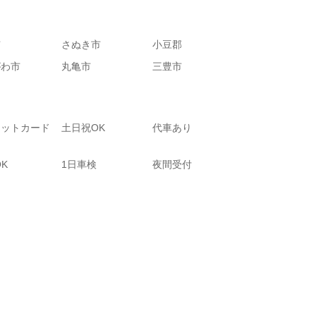
市
さぬき市
小豆郡
がわ市
丸亀市
三豊市
ジットカード
土日祝OK
代車あり
OK
1日車検
夜間受付