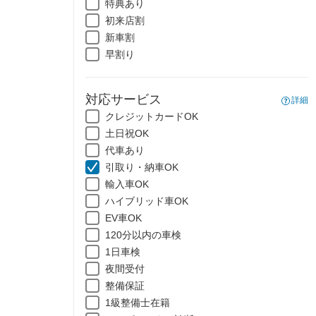
特典あり
初来店割
新車割
早割り
対応サービス
詳細
クレジットカードOK
土日祝OK
代車あり
引取り・納車OK
輸入車OK
ハイブリッド車OK
EV車OK
120分以内の車検
1日車検
夜間受付
整備保証
1級整備士在籍