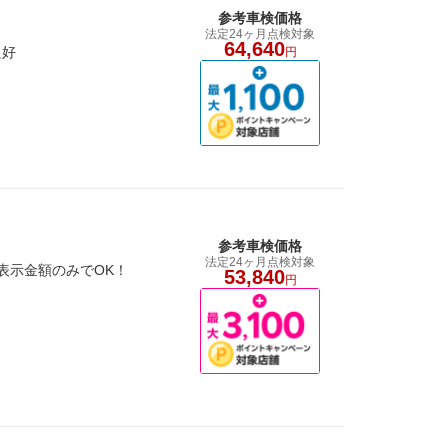
参考車検価格
法定24ヶ月点検対象
64,640
良好
円
参考車検価格
法定24ヶ月点検対象
合表示金額のみでOK！
53,840
円