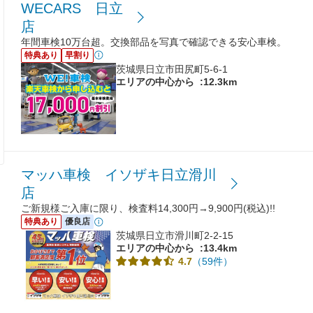
WECARS 日立
店
年間車検10万台超。交換部品を写真で確認できる安心車検。
特典あり
早割り
茨城県日立市田尻町5-6-1
エリアの中心から
:12.3km
マッハ車検 イソザキ日立滑川
店
ご新規様ご入庫に限り、検査料14,300円→9,900円(税込)!!
特典あり
優良店
茨城県日立市滑川町2-2-15
エリアの中心から
:13.4km
（59件）
4.7