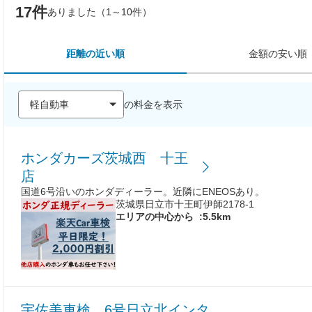
17件
ありました（1～10件）
距離の近い順
金額の安い順
の料金を表示
ホンダカーズ茨城西 十王
店
国道6号沿いのホンダディーラー。近隣にENEOSあり。
茨城県日立市十王町伊師2178-1
エリアの中心から
:5.5km
宇佐美車検 6号日立北インタ