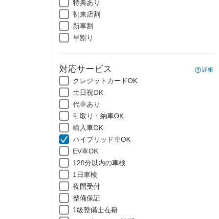
特典あり
初来店割
新車割
早割り
対応サービス
詳細
クレジットカードOK
土日祝OK
代車あり
引取り・納車OK
輸入車OK
ハイブリッド車OK
EV車OK
120分以内の車検
1日車検
夜間受付
整備保証
1級整備士在籍