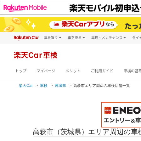
車を買う
車を売る
車検・メンテナンス
タイ
試乗・商談
楽天Car車買取
車検予約
キズ修理予約
新車
楽天Car車検
洗車・コーティン
メンテナンス管理
トップ
マイページ
メリット
ご利用ガイド
車検の基
楽天Car
車検
茨城県
高萩市エリア周辺の車検店舗一覧
高萩市（茨城県）エリア周辺の車