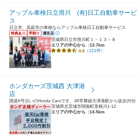
アップル車検日立滑川 (有)日工自動車サービ
ス
日立市、高萩市の車検ならアップル車検日工自動車サービス
特典あり
早割り
優良店
茨城県日立市滑川町１－１３－８
エリアの中心から
:13.7km
（121件）
4.6
ホンダカーズ茨城西 大津港
店
国道6号沿いのHonda Carsです。JR常磐線大津港駅から徒歩20分
茨城県北茨城市関南町里根川1-12
エリアの中心から
:14.5km