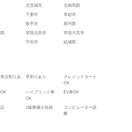
市
北茨城市
北相馬郡
郡
下妻市
常総市
市
取手市
那珂郡
城郡
常陸太田市
常陸大宮市
市
守谷市
結城郡
て来店割りあ
早割りあり
クレジットカード
OK
OK
ハイブリッド車
EV車OK
OK
保証
1級整備士在籍
コンピューター診
断