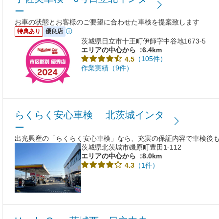
ー
お車の状態とお客様のご要望に合わせた車検を提案致します
特典あり
優良店
茨城県日立市十王町伊師字中谷地1673-5
エリアの中心から
:6.4km
（105件）
4.5
作業実績（9件）
らくらく安心車検 北茨城インタ
ー
出光興産の「らくらく安心車検」なら、充実の保証内容で車検後
茨城県北茨城市磯原町豊田1-112
エリアの中心から
:8.0km
（1件）
4.3