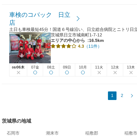
車検のコバック 日立
店
土日も車検最短45分！国道６号線沿い、日立総合病院とニトリ日
茨城県日立市城南町1-7-12
エリアの中心から
:16.5km
（11件）
4.3
06木
07金
08土
09日
10月
11火
12水
13木
08/
1
2
茨城県の地域
石岡市
潮来市
稲敷郡
稲敷