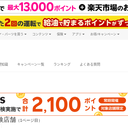
ヤ・パーツを買う
コンテンツ
保険
アプリ
お得/キャンペーン
楽天Carマガジン
キャンペーン
タイヤ・パーツ購入
自動車保険
楽天Carアプリ
自動車カタログ
タイヤ交換サービス
楽天マイカー
グ予約
礎知識
キャンペーン一覧
ランキング
よくある質問
検店舗
（1ページ目）