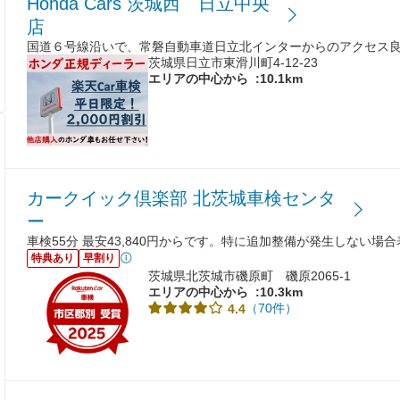
Honda Cars 茨城西 日立中央
店
国道６号線沿いで、常磐自動車道日立北インターからのアクセス
茨城県日立市東滑川町4-12-23
エリアの中心から
:10.1km
カークイック倶楽部 北茨城車検センタ
ー
車検55分 最安43,840円からです。特に追加整備が発生しない場
特典あり
早割り
茨城県北茨城市磯原町 磯原2065-1
エリアの中心から
:10.3km
（70件）
4.4