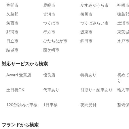
笠間市
鹿嶋市
かすみがうら市
神栖
久慈郡
古河市
桜川市
猿島
筑西市
つくば市
つくばみらい市
土浦
那珂市
行方市
坂東市
東茨
日立市
ひたちなか市
鉾田市
水戸
結城市
龍ケ崎市
対応サービスから検索
Award 受賞店
優良店
特典あり
初め
り
土日祝OK
代車あり
引取り・納車あり
輸入車
120分以内の車検
1日車検
夜間受付
整備
ブランドから検索