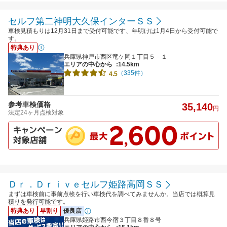
セルフ第二神明大久保インターＳＳ
車検見積もりは12月31日まで受付可能です、年明けは1月4日から受付可能で
す。
特典あり
兵庫県神戸市西区竜ケ岡１丁目５－１
エリアの中心から
:14.5km
（335件）
4.5
参考車検価格
35,140
円
法定24ヶ月点検対象
Ｄｒ．Ｄｒｉｖｅセルフ姫路高岡ＳＳ
まずは車検前に事前点検を行い車検代を調べてみませんか。当店では概算見
積りを発行可能です。
特典あり
早割り
優良店
兵庫県姫路市西今宿３丁目８番８号