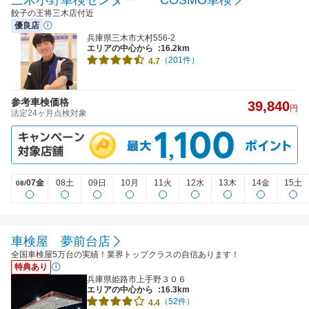
餃子の王将三木店付近
優良店
兵庫県三木市大村556-2
エリアの中心から
:16.2km
（201件）
4.7
参考車検価格
39,840
円
法定24ヶ月点検対象
07金
08土
09日
10月
11火
12水
13木
14金
15土
08/
車検屋 夢前台店
全国車検屋5万台の実績！業界トップクラスの自信あります！
特典あり
兵庫県姫路市上手野３０６
エリアの中心から
:16.3km
（52件）
4.4