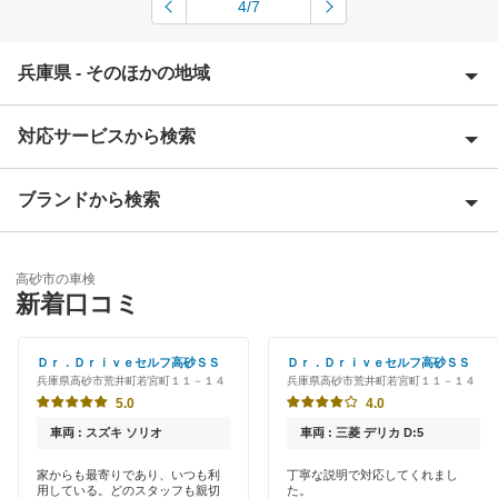
4/7
兵庫県 - そのほかの地域
対応サービスから検索
相生市
明石市
ブランドから検索
Award 受賞店
赤穂郡
優良店
ENEOS
赤穂市
高砂市の車検
特典あり
新着口コミ
「車検の速太郎」
朝来市
早割りあり
アップル車検
Ｄｒ．Ｄｒｉｖｅセルフ高砂ＳＳ
Ｄｒ．Ｄｒｉｖｅセルフ高砂ＳＳ
芦屋市
兵庫県高砂市荒井町若宮町１１－１４
兵庫県高砂市荒井町若宮町１１－１４
クレジットカードOK
出光リテール車検
5.0
4.0
尼崎市
土日祝OK
車両 : スズキ ソリオ
車両 : 三菱 デリカ D:5
伊藤忠エネクス
淡路市
代車あり
家からも最寄りであり、いつも利
丁寧な説明で対応してくれまし
用している。どのスタッフも親切
た。
コスモの車検