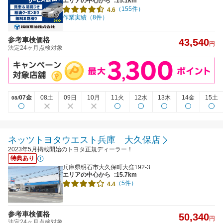
エリアの中心から
:15.1km
（155件）
4.6
作業実績（8件）
参考車検価格
43,540
円
法定24ヶ月点検対象
07金
08土
09日
10月
11火
12水
13木
14金
15土
08/
ネッツトヨタウエスト兵庫 大久保店
2023年5月掲載開始のトヨタ正規ディーラー！
特典あり
兵庫県明石市大久保町大窪192-3
エリアの中心から
:15.7km
（5件）
4.4
参考車検価格
50,340
円
法定24ヶ月点検対象