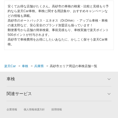
佐用郡
安くてお得な店舗がたくさん。高砂市の車検の検索・比較と見積もり予
約なら楽天Car車検。車検に関する用語集や、おすすめキャンペーンな
三田市
どの情報も満載。
高砂市のオートバックス・エネオス（Dr.Drive）・アップル車検・車検
宍粟市
の速太郎など、安心安全のブランド加盟店も揃っています！
郵便番号から店舗の簡単検索、事前見積もり、車検実施で楽天ポイント
洲本市
500ポイントが付与されます。
高砂市で車検費用をお得にしたいあなたに、かしこく探そう楽天Car車
検。
多可郡
宝塚市
楽天Car
車検
兵庫県
高砂市エリア周辺の車検店舗一覧
たつの市
丹波市
車検
豊岡市
関連サービス
トップ
マイページ
西宮市
メリット
ご利用ガイド
西脇市
試乗・商談
新車購入
企業情報
個人情報保護方針
採用情報
車検の基礎知識
キャンペーン一覧
楽天Car車買取
車検予約