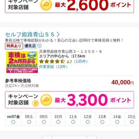
セルフ姫路青山ＳＳ
事前点検で車検総額がわかる！安心の立会い説明付で車検見積り無料！
特典あり
優良店
兵庫県姫路市青山西３－１３５０－８
エリアの中心から
:17.5km
（135件）
4.7
作業実績（13件）
参考車検価格
40,000
円
法定24ヶ月点検対象
07金
08土
09日
10月
11火
12水
13木
14金
15土
08/