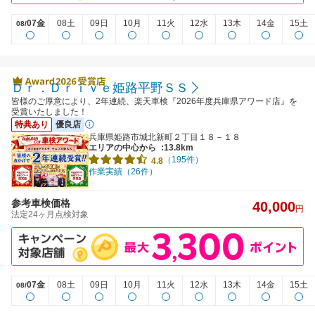
07金
08土
09日
10月
11火
12水
13木
14金
15土
08/
Ｄｒ．Ｄｒｉｖｅ姫路平野ＳＳ
皆様のご厚意により、2年連続、楽天車検『2026年度兵庫県アワード店』を
受賞いたしました！
特典あり
優良店
兵庫県姫路市城北新町２丁目１８－１８
エリアの中心から
:13.8km
（195件）
4.8
作業実績（26件）
参考車検価格
40,000
円
法定24ヶ月点検対象
07金
08土
09日
10月
11火
12水
13木
14金
15土
08/