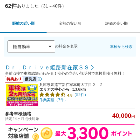
62件
ありました（31～40件）
距離の近い順
金額の安い順
評価の高い順
の料金を表示
車種から検索
Ｄｒ．Ｄｒｉｖｅ姫路新在家ＳＳ
事前点検で車検総額がわかる！安心の立会い説明付で車検見積り無料！
特典あり
優良店
兵庫県姫路市新在家本町３丁目２－２
エリアの中心から
:13.6km
（52件）
4.8
作業実績（7件）
参考車検価格
40,000
円
法定24ヶ月点検対象