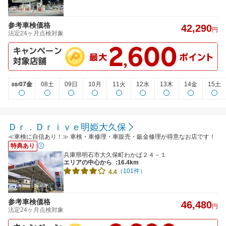
参考車検価格
42,290
円
法定24ヶ月点検対象
07金
08土
09日
10月
11火
12水
13木
14金
15土
08/
Ｄｒ．Ｄｒｉｖｅ明姫大久保
≪車検に自信あり！≫ 車検・車修理・車販売・鈑金修理が得意なお店です！
特典あり
兵庫県明石市大久保町わかば２４－１
エリアの中心から
:16.4km
（101件）
4.4
参考車検価格
46,480
円
法定24ヶ月点検対象