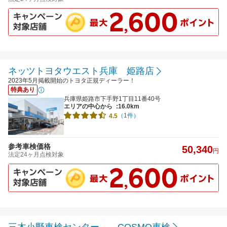
ネッツトヨタウエスト兵庫 姫路店
2023年5月掲載開始のトヨタ正規ディーラー！
特典あり
兵庫県姫路市下手野1丁目11番40号
エリアの中心から
:16.0km
（1件）
4.5
参考車検価格
50,340
円
法定24ヶ月点検対象
三木小野車検センター COSMO車検