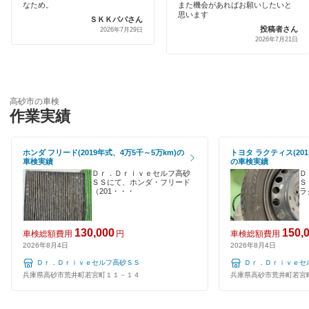
伊丹市
なため。
また機会があればお願いしたいと
引取り・納車あり
思います
ＳＫＫパパさん
キグナス車検
投稿者さん
揖保郡
2026年7月29日
2026年7月21日
輸入車OK
トヨタディーラー
小野市
ハイブリッド車OK
エネフリ車検
加古川市
EV車OK
高砂市の車検
安心WE！車検
作業実績
加古郡
120分以内の車検
加西市
閉じる
ホンダ フリード(2019年式、4万5千～5万km)の
トヨタ ラクティス(201
1日車検
車検実績
の車検実績
加東市
Ｄｒ．Ｄｒｉｖｅセルフ高砂
Ｄ
夜間受付
ＳＳにて、ホンダ・フリード
Ｓ
（201・・・
ラ
川西市
整備保証
川辺郡
130,000
150,
車検総額費用
円
車検総額費用
1級整備士在籍
2026年8月4日
2026年8月4日
神崎郡
Ｄｒ．Ｄｒｉｖｅセルフ高砂ＳＳ
Ｄｒ．Ｄｒｉｖｅセ
コンピューター診断
兵庫県高砂市荒井町若宮町１１－１４
兵庫県高砂市荒井町若宮
丹波篠山市
閉じる