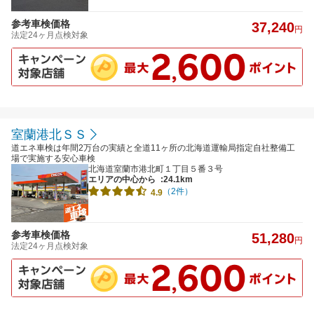
参考車検価格
37,240
円
法定24ヶ月点検対象
室蘭港北ＳＳ
道エネ車検は年間2万台の実績と全道11ヶ所の北海道運輸局指定自社整備工
場で実施する安心車検
北海道室蘭市港北町１丁目５番３号
エリアの中心から
:24.1km
（2件）
4.9
参考車検価格
51,280
円
法定24ヶ月点検対象