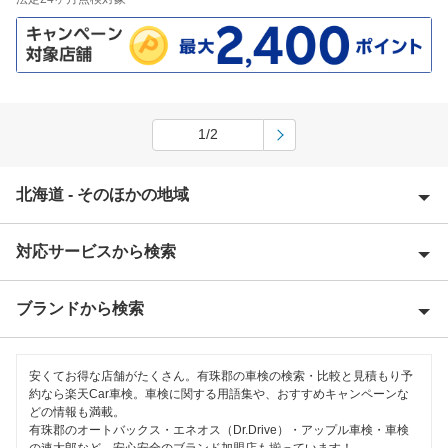
1/2
北海道 - そのほかの地域
対応サービスから検索
赤平市
阿寒郡
ブランドから検索
優良店
旭川市
特典あり
ENEOS
芦別市
安くてお得な店舗がたくさん。有珠郡の車検の検索・比較と見積もり予
早割りあり
約なら楽天Car車検。車検に関する用語集や、おすすめキャンペーンな
オートバックス
どの情報も満載。
網走郡
有珠郡のオートバックス・エネオス（Dr.Drive）・アップル車検・車検
クレジットカードOK
の速太郎など、安心安全のブランド加盟店も揃っています！