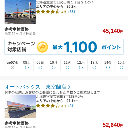
北海道室蘭市日の出町１丁目２１の４
エリアの中心から
:26.2km
（38件）
4.5
参考車検価格
45,140
円
法定24ヶ月点検対象
07金
08土
09日
10月
11火
12水
13木
14金
15土
08/
オートバックス 東室蘭店
お車の状態とお客様のご要望に合わせた車検をご提案致します
北海道室蘭市東町3丁目8番5号
エリアの中心から
:27.1km
（2件）
4.3
参考車検価格
52,640
円
法定24ヶ月点検対象