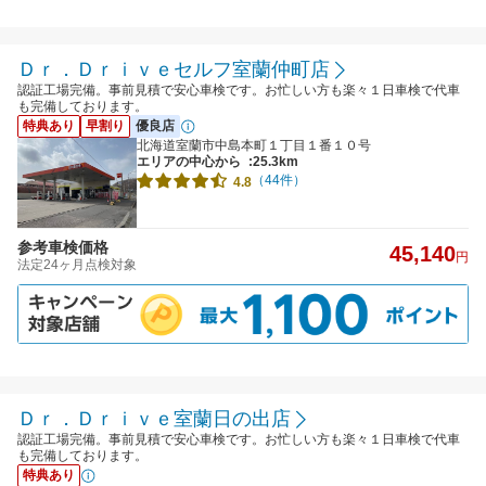
Ｄｒ．Ｄｒｉｖｅセルフ室蘭仲町店
認証工場完備。事前見積で安心車検です。お忙しい方も楽々１日車検で代車
も完備しております。
特典あり
早割り
優良店
北海道室蘭市中島本町１丁目１番１０号
エリアの中心から
:25.3km
（44件）
4.8
参考車検価格
45,140
円
法定24ヶ月点検対象
Ｄｒ．Ｄｒｉｖｅ室蘭日の出店
認証工場完備。事前見積で安心車検です。お忙しい方も楽々１日車検で代車
も完備しております。
特典あり