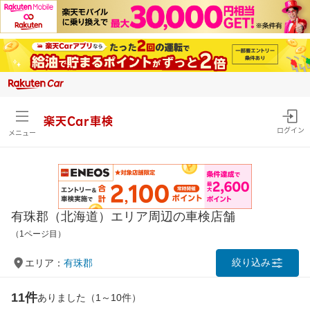
楽天Car車検
ログイン
メニュー
有珠郡（北海道）エリア周辺の車検店舗
（1ページ目）
絞り込み
エリア：
有珠郡
11件
ありました（1～10件）