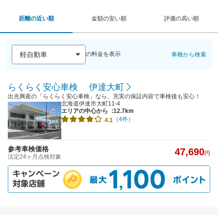
距離の近い順
金額の安い順
評価の高い順
の料金を表示
車種から検索
らくらく安心車検 伊達大町
出光興産の「らくらく安心車検」なら、充実の保証内容で車検後も安心！
北海道伊達市大町11-4
エリアの中心から
:12.7km
（4件）
4.1
参考車検価格
47,690
円
法定24ヶ月点検対象