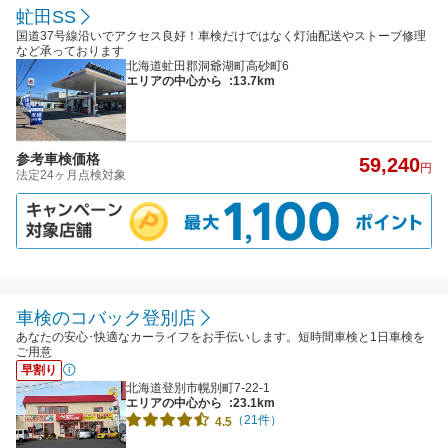
虻田SS
国道37号線沿いでアクセス良好！車検だけではなく灯油配送やストーブ修理
など承っております
北海道虻田郡洞爺湖町高砂町6
エリアの中心から
:13.7km
参考車検価格
59,240
円
法定24ヶ月点検対象
車検のコバック登別店
あなたの安心･快適なカーライフをお手伝いします。短時間車検と1日車検を
ご用意
早割り
北海道登別市幌別町7-22-1
エリアの中心から
:23.1km
（21件）
4.5