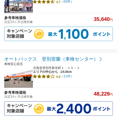
（50件）
4.7
参考車検価格
35,640
円
法定24ヶ月点検対象
オートバックス 登別室蘭（車検センター）
車検安心宣言
北海道登別市新生町１－１０－１
エリアの中心から
:24.6km
（11件）
4.0
参考車検価格
48,229
円
法定24ヶ月点検対象