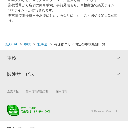
車検のコバック
網走市
郵便番号から店舗の簡単検索、事前見積もり、車検実施で楽天ポイント
土日祝OK
500ポイントが付与されます。
出光興産「らくらく安心車検」
虻田郡
有珠郡で車検費用をお得にしたいあなたに、かしこく探そう楽天Car車
代車あり
検。
石狩郡
閉じる
引取り・納車あり
石狩市
輸入車OK
楽天Car
車検
北海道
有珠郡エリア周辺の車検店舗一覧
岩内郡
ハイブリッド車OK
車検
岩見沢市
EV車OK
歌志内市
関連サービス
トップ
マイページ
120分以内の車検
メリット
ご利用ガイド
雨竜郡
1日車検
試乗・商談
新車購入
企業情報
個人情報保護方針
採用情報
車検の基礎知識
キャンペーン一覧
恵庭市
楽天Car車買取
車検予約
整備保証
ランキング
よくある質問
江別市
キズ修理予約
洗車・コーティング予約
© Rakuten Group, Inc.
1級整備士在籍
メンテナンス管理
タイヤ・パーツ購入
小樽市
コンピューター診断
タイヤ交換サービス
楽天Car マガジン