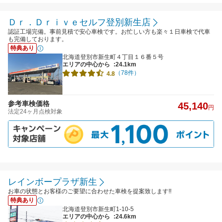
Ｄｒ．Ｄｒｉｖｅセルフ登別新生店
認証工場完備。事前見積で安心車検です。お忙しい方も楽々１日車検で代車
も完備しております。
特典あり
北海道登別市新生町４丁目１６番５号
エリアの中心から
:24.1km
（78件）
4.8
参考車検価格
45,140
円
法定24ヶ月点検対象
レインボープラザ新生
お車の状態とお客様のご要望に合わせた車検を提案致します!!
特典あり
北海道登別市新生町1-10-5
エリアの中心から
:24.6km