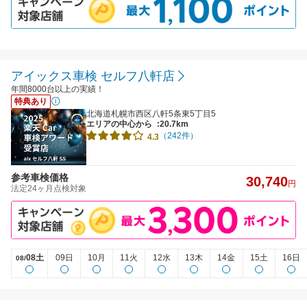
アイックス車検 セルフ八軒店
年間8000台以上の実績！
特典あり
北海道札幌市西区八軒5条東5丁目5
エリアの中心から
:20.7km
（242件）
4.3
参考車検価格
30,740
円
法定24ヶ月点検対象
08土
09日
10月
11火
12水
13木
14金
15土
16日
08/