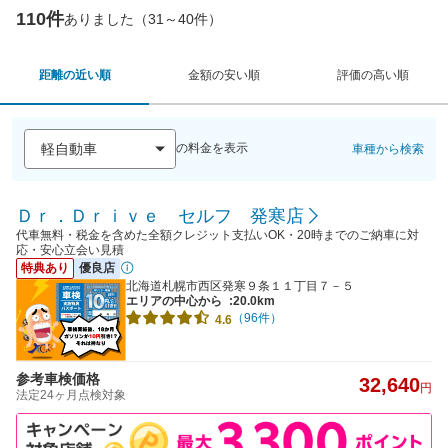
110件
ありました（31～40件）
距離の近い順
金額の安い順
評価の高い順
の料金を表示
車種から検索
Ｄｒ．Ｄｒｉｖｅ セルフ 発寒店
代車無料・税金を含めた全額クレジット支払いOK・20時までのご納車に対
応・安心立会い見積
特典あり
優良店
北海道札幌市西区発寒９条１１丁目７－５
エリアの中心から
:20.0km
（96件）
4.6
参考車検価格
32,640
円
法定24ヶ月点検対象