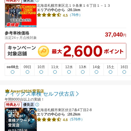
特典あり
優良店
北海道札幌市東区北１９条東１６丁目１－１３
エリアの中心から
:20.1km
（76件）
4.5
参考車検価格
37,040
円
法定24ヶ月点検対象
08土
09日
10月
11火
12水
13木
14金
15土
16日
08/
アイックス車検 セルフ伏古店
年間8000台以上の実績！
特典あり
優良店
北海道札幌市東区伏古7条4丁目2-8
エリアの中心から
:20.2km
（576件）
4.6