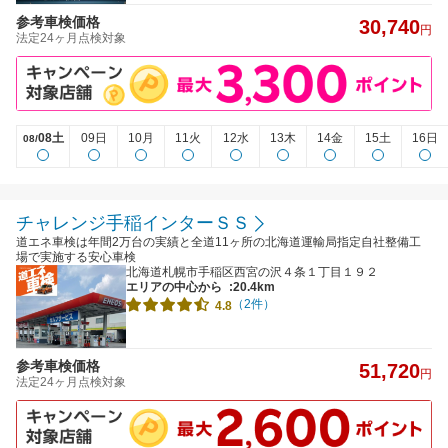
参考車検価格
30,740
円
法定24ヶ月点検対象
08土
09日
10月
11火
12水
13木
14金
15土
16日
08/
チャレンジ手稲インターＳＳ
道エネ車検は年間2万台の実績と全道11ヶ所の北海道運輸局指定自社整備工
場で実施する安心車検
北海道札幌市手稲区西宮の沢４条１丁目１９２
エリアの中心から
:20.4km
（2件）
4.8
参考車検価格
51,720
円
法定24ヶ月点検対象