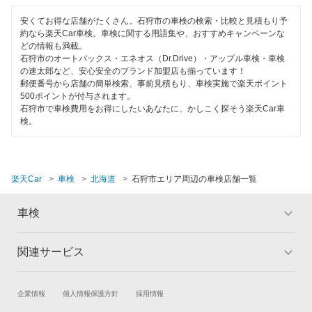
ハイブリッド車OK
出光興産「らくらく安心車検」
歌志内市
安くてお得な店舗がたくさん。石狩市の車検の検索・比較と見積もり予
EV車OK
約なら楽天Car車検。車検に関する用語集や、おすすめキャンペーンな
どの情報も満載。
雨竜郡
閉じる
石狩市のオートバックス・エネオス（Dr.Drive）・アップル車検・車検
120分以内の車検
の速太郎など、安心安全のブランド加盟店も揃っています！
恵庭市
郵便番号から店舗の簡単検索、事前見積もり、車検実施で楽天ポイント
1日車検
500ポイントが付与されます。
江別市
石狩市で車検費用をお得にしたいあなたに、かしこく探そう楽天Car車
夜間受付
検。
小樽市
整備保証
帯広市
1級整備士在籍
楽天Car
車検
北海道
石狩市エリア周辺の車検店舗一覧
河西郡
コンピューター診断
車検
河東郡
閉じる
樺戸郡
関連サービス
トップ
マイページ
メリット
ご利用ガイド
上磯郡
試乗・商談
新車購入
企業情報
個人情報保護方針
採用情報
車検の基礎知識
キャンペーン一覧
上川郡愛別町