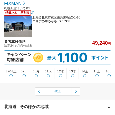
FIXMAN
札幌新道沿いです♪
特典あり
早割り
北海道札幌市東区東雁来6条2-1-10
エリアの中心から
:20.7km
参考車検価格
49,240
円
法定24ヶ月点検対象
08土
09日
10月
11火
12水
13木
14金
15土
16日
08/
4/11
北海道 - そのほかの地域