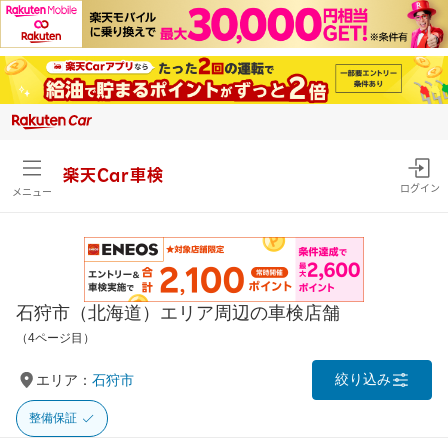
楽天Car車検
ログイン
メニュー
石狩市（北海道）エリア周辺の車検店舗
（4ページ目）
絞り込み
エリア：
石狩市
整備保証