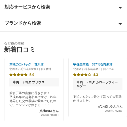
対応サービスから検索
赤平市
阿寒郡
ブランドから検索
Award 受賞店
旭川市
優良店
ENEOS
芦別市
石狩市の車検
特典あり
新着口コミ
アップル車検
網走郡
早割りあり
オートバックス
車検のコバック 花川店
宇佐美車検 337号石狩新港
網走市
北海道石狩市花畔2条1丁目2番地
北海道石狩市新港西3丁目702-4
クレジットカードOK
出光リテール車検
5.0
4.3
虻田郡
土日祝OK
車両 : トヨタ プリウス
車両 : トヨタ カローラフィー
宇佐美車検
ルダー
石狩郡
代車あり
親切丁寧の言葉に尽きます！
支払いを2つに分けて貰って大変助
平成15年の超老朽車ですが、昨年
アイックス車検
岩内郡
かりました。
他界した父の最後の愛車でしたの
引取り・納車あり
で、エンジンが停まる・・・
ダンボしやんさん
車検のコバック
八極1961さん
2026年7月28日
岩見沢市
2026年7月31日
輸入車OK
ウルトラ車検
有珠郡