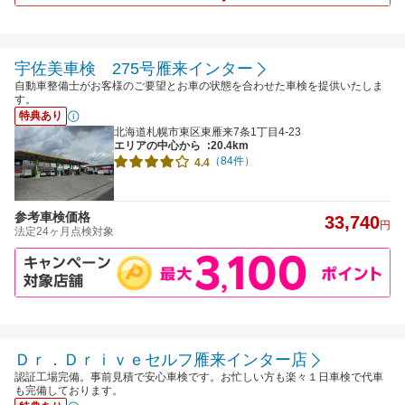
宇佐美車検 275号雁来インター
自動車整備士がお客様のご要望とお車の状態を合わせた車検を提供いたしま
す。
特典あり
北海道札幌市東区東雁来7条1丁目4-23
エリアの中心から
:20.4km
（84件）
4.4
参考車検価格
33,740
円
法定24ヶ月点検対象
Ｄｒ．Ｄｒｉｖｅセルフ雁来インター店
認証工場完備。事前見積で安心車検です。お忙しい方も楽々１日車検で代車
も完備しております。