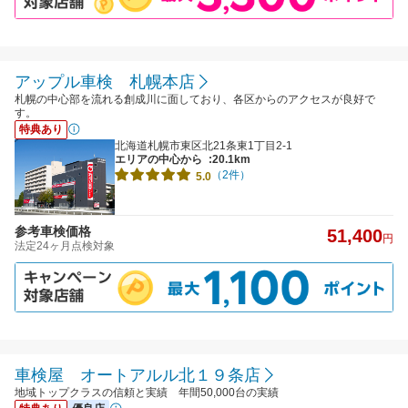
アップル車検 札幌本店
札幌の中心部を流れる創成川に面しており、各区からのアクセスが良好で
す。
特典あり
北海道札幌市東区北21条東1丁目2-1
エリアの中心から
:20.1km
（2件）
5.0
参考車検価格
51,400
円
法定24ヶ月点検対象
車検屋 オートアルル北１９条店
地域トップクラスの信頼と実績 年間50,000台の実績