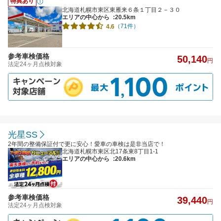
特典あり
北海道札幌市東区東雁来６条１丁目２－３０
エリアの中心から
:20.5km
（71件）
4.6
参考車検価格
50,140
円
法定24ヶ月点検対象
光星SS
2年間の整備保証付で更に安心！愛車の車検は是非当店で！
北海道札幌市東区北17条東8丁目1-1
エリアの中心から
:20.6km
参考車検価格
39,440
円
法定24ヶ月点検対象