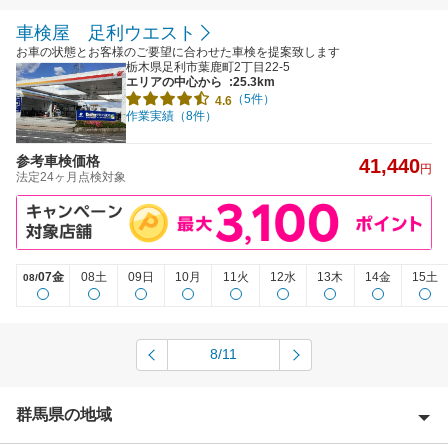
車検屋 足利ウエスト
お車の状態とお客様のご要望に合わせた車検を提案致します
栃木県足利市葉鹿町2丁目22-5
エリアの中心から
:25.3km
（5件）
4.6
作業実績（8件）
参考車検価格
41,440
円
法定24ヶ月点検対象
07金
08土
09日
10月
11火
12水
13木
14金
15土
08/
8/11
群馬県の地域