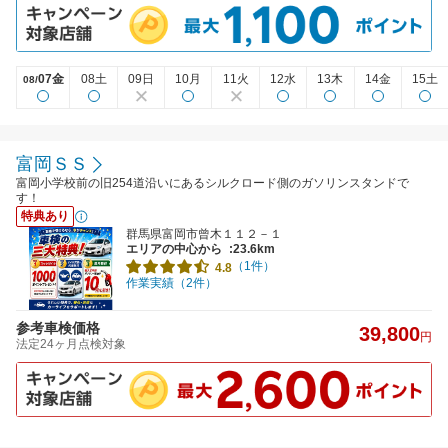
07金
08土
09日
10月
11火
12水
13木
14金
15土
08/
富岡ＳＳ
富岡小学校前の旧254道沿いにあるシルクロード側のガソリンスタンドで
す！
特典あり
群馬県富岡市曾木１１２－１
エリアの中心から
:23.6km
（1件）
4.8
作業実績（2件）
参考車検価格
39,800
円
法定24ヶ月点検対象