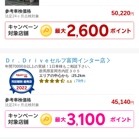
参考車検価格
50,220
円
法定24ヶ月点検対象
Ｄｒ．Ｄｒｉｖｅセルフ富岡インター店
年間70000台以上の実績！1日車検もご相談下さい。
群馬県富岡市内匠３０５
エリアの中心から
:25.2km
（79件）
4.6
参考車検価格
45,140
円
法定24ヶ月点検対象