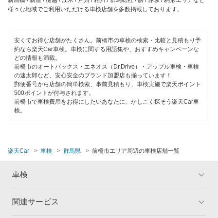
新前橋 / 新屋 / 樋越 / 江木 / 片貝 / 粕川 / 群馬総社 / 膳 / 赤坂 / 駒形エリアなど
様々な地域でご利用いただける車検店舗を多数掲載しております。
安くてお得な店舗がたくさん。前橋市の車検の検索・比較と見積もり予
約なら楽天Car車検。車検に関する用語集や、おすすめキャンペーンな
どの情報も満載。
前橋市のオートバックス・エネオス（Dr.Drive）・アップル車検・車検
の速太郎など、安心安全のブランド加盟店も揃っています！
郵便番号から店舗の簡単検索、事前見積もり、車検実施で楽天ポイント
500ポイントが付与されます。
前橋市で車検費用をお得にしたいあなたに、かしこく探そう楽天Car車
検。
楽天Car
車検
群馬県
前橋市エリア周辺の車検店舗一覧
車検
関連サービス
トップ
マイページ