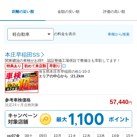
距離の近い順
金額の安い順
評価の高い順
の料金を表示
車種から検索
本庄早稲田SS
関東礦油の車検がお得!! 認証整備工場併設で整備士も常駐してます！
特典あり
初めて来店割
早割り
埼玉県本庄市早稲田の杜1-10-3
エリアの中心から
:21.2km
参考車検価格
57,440
円
法定24ヶ月点検対象
07金
08土
09日
10月
11火
12水
13木
14金
15土
08/