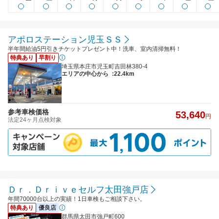
アポロステーション児玉ＳＳ
半年間給油5円引きチケットプレゼント中！洗車、室内清掃無料！
特典あり
早割り
埼玉県本庄市児玉町吉田林380-4
エリアの中心から
:22.4km
参考車検価格
53,640
円
法定24ヶ月点検対象
Ｄｒ．Ｄｒｉｖｅセルフ太田強戸店
年間70000台以上の実績！1日車検もご相談下さい。
特典あり
優良店
群馬県太田市強戸町600