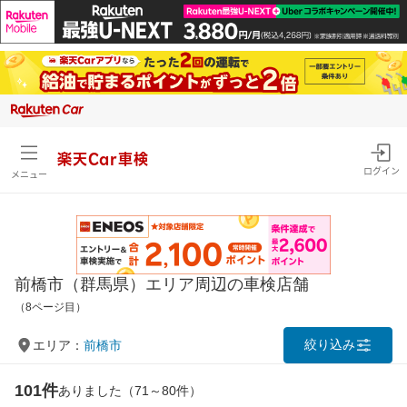
楽天Car車検
ログイン
メニュー
前橋市（群馬県）エリア周辺の車検店舗
（8ページ目）
絞り込み
エリア：
前橋市
101件
ありました（71～80件）