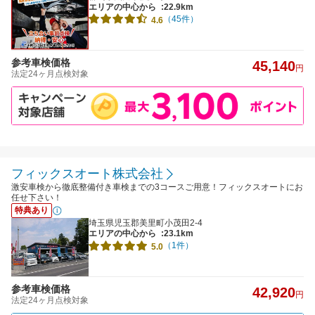
エリアの中心から
:22.9km
（45件）
4.6
参考車検価格
45,140
円
法定24ヶ月点検対象
フィックスオート株式会社
激安車検から徹底整備付き車検までの3コースご用意！フィックスオートにお
任せ下さい！
特典あり
埼玉県児玉郡美里町小茂田2-4
エリアの中心から
:23.1km
（1件）
5.0
参考車検価格
42,920
円
法定24ヶ月点検対象