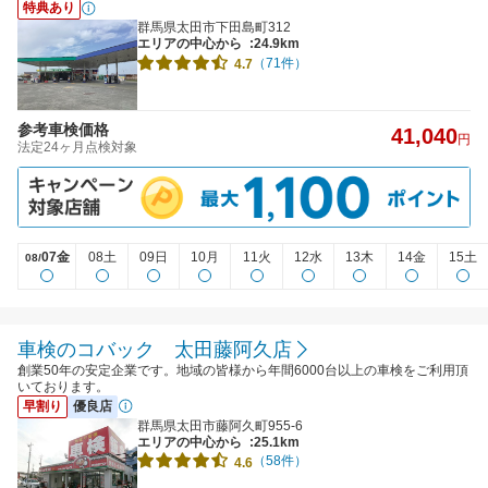
特典あり
群馬県太田市下田島町312
エリアの中心から
:24.9km
（71件）
4.7
参考車検価格
41,040
円
法定24ヶ月点検対象
07金
08土
09日
10月
11火
12水
13木
14金
15土
08/
車検のコバック 太田藤阿久店
創業50年の安定企業です。地域の皆様から年間6000台以上の車検をご利用頂
いております。
早割り
優良店
群馬県太田市藤阿久町955-6
エリアの中心から
:25.1km
（58件）
4.6