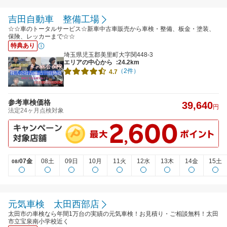
吉田自動車 整備工場
☆☆車のトータルサービス☆新車中古車販売から車検・整備、板金・塗装、
保険、レッカーまで☆☆
特典あり
埼玉県児玉郡美里町大字関448-3
エリアの中心から
:24.2km
（2件）
4.7
参考車検価格
39,640
円
法定24ヶ月点検対象
07金
08土
09日
10月
11火
12水
13木
14金
15土
08/
元気車検 太田西部店
太田市の車検なら年間1万台の実績の元気車検！お見積り・ご相談無料！太田
市立宝泉南小学校近く