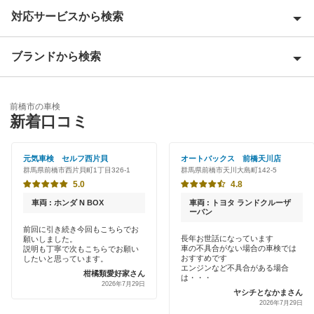
対応サービスから検索
吾妻郡
安中市
ブランドから検索
Award 受賞店
伊勢崎市
優良店
ENEOS
邑楽郡
前橋市の車検
特典あり
新着口コミ
「車検の速太郎」
太田市
初めて来店割りあり
オートバックス
元気車検 セルフ西片貝
オートバックス 前橋天川店
甘楽郡
群馬県前橋市西片貝町1丁目326-1
群馬県前橋市天川大島町142-5
新車初回割りあり
中部自動車販売（チューブ＆BCN）
5.0
4.8
北群馬郡
早割りあり
車両 : ホンダ N BOX
車両 : トヨタ ランドクルーザ
出光リテール車検
ーバン
桐生市
クレジットカードOK
前回に引き続き今回もこちらでお
長年お世話になっています
願いしました。
伊藤忠エネクス
佐波郡
車の不具合がない場合の車検では
説明も丁寧で次もこちらでお願い
土日祝OK
おすすめです
したいと思っています。
エンジンなど不具合がある場合
宇佐美車検
柑橘類愛好家さん
渋川市
は・・・
2026年7月29日
代車あり
ヤシチとなかまさん
元気車検
高崎市
2026年7月29日