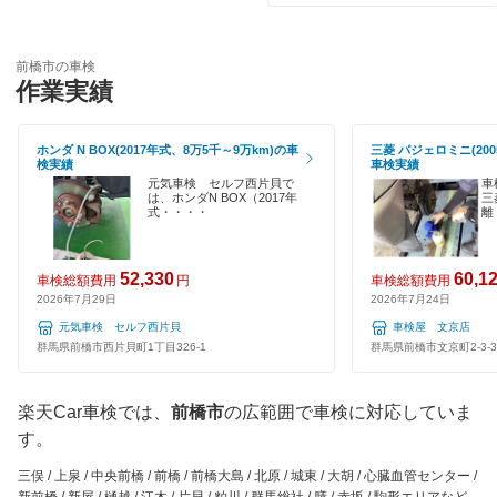
引取り・納車あり
車検のコバック
館林市
輸入車OK
GTNET×カフェ車検
前橋市の車検
多野郡
作業実績
ハイブリッド車OK
テイル君車検
利根郡
EV車OK
ホンダ N BOX(2017年式、8万5千～9万km)の車
三菱 パジェロミニ(200
マッハ車検
検実績
車検実績
富岡市
120分以内の車検
元気車検 セルフ西片貝で
車
は、ホンダN BOX（2017年
三
出光興産「らくらく安心車検」
沼田市
式・・・・
離
1日車検
安心WE！車検
藤岡市
夜間受付
52,330
60,1
車検総額費用
円
車検総額費用
2026年7月29日
2026年7月24日
みどり市
閉じる
整備保証
元気車検 セルフ西片貝
車検屋 文京店
群馬県前橋市西片貝町1丁目326-1
群馬県前橋市文京町2-3-3
1級整備士在籍
閉じる
楽天Car車検では、
前橋市
の広範囲で車検に対応していま
コンピューター診断
す。
閉じる
三俣 / 上泉 / 中央前橋 / 前橋 / 前橋大島 / 北原 / 城東 / 大胡 / 心臓血管センター /