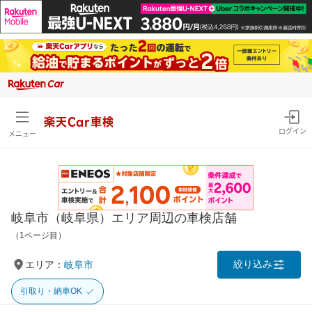
楽天Car車検
ログイン
メニュー
岐阜市（岐阜県）エリア周辺の車検店舗
（1ページ目）
絞り込み
エリア：
岐阜市
引取り・納車OK