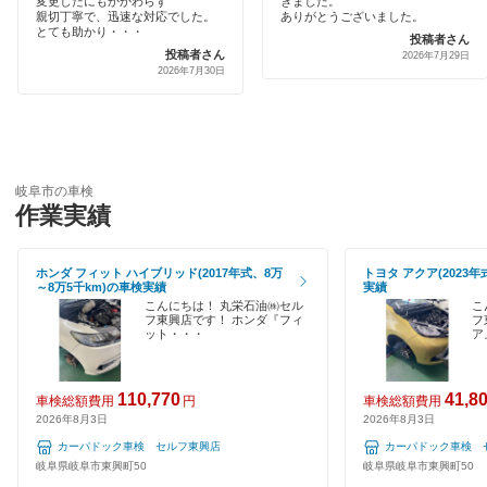
変更したにもかかわらず
きました。
代車あり
親切丁寧で、迅速な対応でした。
ありがとうございました。
とても助かり・・・
GTNET×カフェ車検
投稿者さん
郡上市
投稿者さん
2026年7月29日
引取り・納車あり
2026年7月30日
下呂市
閉じる
輸入車OK
関市
ハイブリッド車OK
高山市
岐阜市の車検
EV車OK
作業実績
多治見市
120分以内の車検
土岐市
ホンダ フィット ハイブリッド(2017年式、8万
トヨタ アクア(2023年
1日車検
～8万5千km)の車検実績
実績
こんにちは！ 丸栄石油㈱セル
こ
中津川市
フ東興店です！ ホンダ『フィ
フ
夜間受付
ット・・・
ア
羽島郡
整備保証
110,770
41,8
羽島市
車検総額費用
円
車検総額費用
1級整備士在籍
2026年8月3日
2026年8月3日
飛騨市
カーパドック車検 セルフ東興店
カーパドック車検 
コンピューター診断
岐阜県岐阜市東興町50
岐阜県岐阜市東興町50