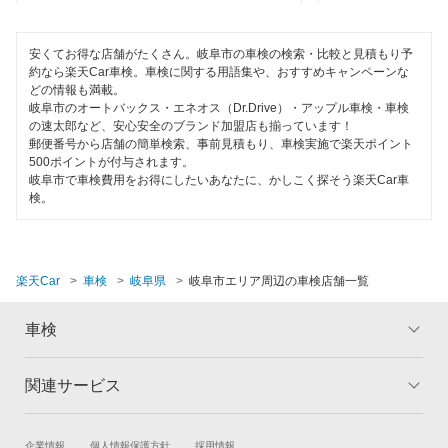
不破郡
閉じる
瑞浪市
安くてお得な店舗がたくさん。岐阜市の車検の検索・比較と見積もり予
約なら楽天Car車検。車検に関する用語集や、おすすめキャンペーンな
瑞穂市
どの情報も満載。
岐阜市のオートバックス・エネオス（Dr.Drive）・アップル車検・車検
美濃加茂市
の速太郎など、安心安全のブランド加盟店も揃っています！
郵便番号から店舗の簡単検索、事前見積もり、車検実施で楽天ポイント
500ポイントが付与されます。
美濃市
岐阜市で車検費用をお得にしたいあなたに、かしこく探そう楽天Car車
検。
本巣郡
本巣市
楽天Car
車検
岐阜県
岐阜市エリア周辺の車検店舗一覧
山県市
車検
養老郡
関連サービス
閉じる
トップ
マイページ
メリット
ご利用ガイド
試乗・商談
新車購入
企業情報
個人情報保護方針
採用情報