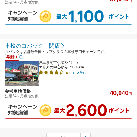
法定24ヶ月点検対象
車検のコバック 関店
コバックは店舗数全国トップクラスの車検専門チェーンです。
早割り
岐阜県関市小瀬2846－7
エリアの中心から
:13.8km
（45件）
4.1
参考車検価格
40,040
円
法定24ヶ月点検対象