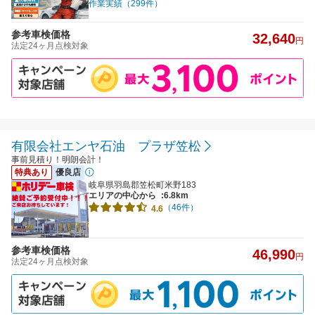
作業実績（299件）
参考車検価格
32,640
円
法定24ヶ月点検対象
有限会社エンヤ石油 プラザ笠松
事前見積り！明朗会計！
特典あり
優良店
岐阜県羽島郡笠松町米野183
エリアの中心から
:6.8km
（46件）
4.6
参考車検価格
46,990
円
法定24ヶ月点検対象