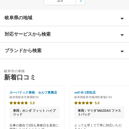
1/3
岐阜県の地域
対応サービスから検索
安八郡
揖斐郡
ブランドから検索
Award 受賞店
恵那市
優良店
ENEOS
大垣市
岐阜市の車検
特典あり
新着口コミ
「車検の速太郎」
海津市
初めて来店割りあり
アップル車検
カーパドック車検 セルフ東興店
self M-1笠松店
各務原市
岐阜県岐阜市東興町50
岐阜県岐阜市柳津町東塚5-50
早割りあり
JOYCAL（ジョイカル）
5.0
5.0
可児郡
クレジットカードOK
車両 : ホンダ フィット ハイブ
車両 : マツダ MAZDA3 ファス
伊藤忠エネクス
リッド
トバック
可児市
土日祝OK
仕事の都合で2回も車検日を直前に
とっても早くて丁寧に対応いただ
車検のコバック
加茂郡