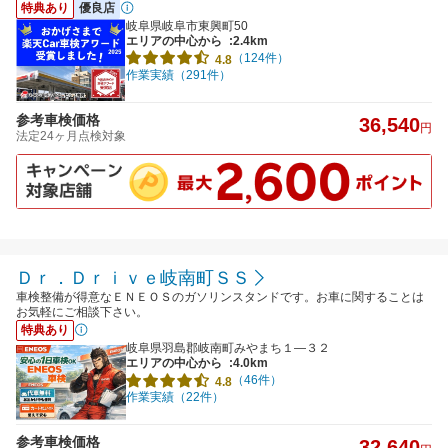
特典あり
優良店
岐阜県岐阜市東興町50
エリアの中心から
:2.4km
（124件）
4.8
作業実績（291件）
参考車検価格
36,540
円
法定24ヶ月点検対象
Ｄｒ．Ｄｒｉｖｅ岐南町ＳＳ
車検整備が得意なＥＮＥＯＳのガソリンスタンドです。お車に関することは
お気軽にご相談下さい。
特典あり
岐阜県羽島郡岐南町みやまち１―３２
エリアの中心から
:4.0km
（46件）
4.8
作業実績（22件）
参考車検価格
32,640