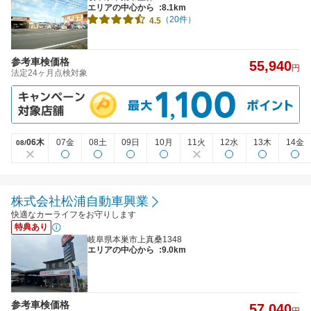
エリアの中心から
:8.1km
（20件）
4.5
参考車検価格
55,940
円
法定24ヶ月点検対象
06木
07金
08土
09日
10月
11火
12水
13木
14金
08/
株式会社松浦自動車興業
快適なカーライフをお守りします
特典あり
岐阜県本巣市上真桑1348
エリアの中心から
:9.0km
参考車検価格
57,040
円