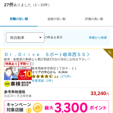
27件
ありました（1～10件）
距離の近い順
金額の安い順
評価の高い順
の料金を表示
車種から検索
PR
Ｄｒ．Ｄｒｉｖｅ Ｓポート岐阜西ＳＳ
岐阜・各務原の車検なら累計実績3万台の当社にお任せ下さい！
特典あり
早割り
岐阜県岐阜市西荘１丁目９－２１
エリアの中心から
:4.1km
（271件）
4.6
作業実績（2件）
参考車検価格
33,240
円
法定24ヶ月点検対象