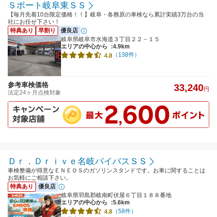
Ｓポート岐阜東ＳＳ
【毎月先着10台限定価格！！】岐阜・各務原の車検なら累計実績3万台の当
社にお任せ下さい！
特典あり
早割り
優良店
岐阜県岐阜市水海道３丁目２２－１５
エリアの中心から
:4.9km
（138件）
4.8
参考車検価格
33,240
円
法定24ヶ月点検対象
Ｄｒ．Ｄｒｉｖｅ名岐バイパスＳＳ
車検整備が得意なＥＮＥＯＳのガソリンスタンドです。お車に関することは
お気軽にご相談下さい。
特典あり
優良店
岐阜県羽島郡岐南町伏屋６丁目１８８番地
エリアの中心から
:5.6km
（58件）
4.8