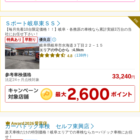
PR
Ｓポート岐阜東ＳＳ
【毎月先着10台限定価格！！】岐阜・各務原の車検なら累計実績3万台の当
社にお任せ下さい！
特典あり
早割り
優良店
岐阜県岐阜市水海道３丁目２２－１５
エリアの中心から
:4.9km
（138件）
4.8
参考車検価格
33,240
円
法定24ヶ月点検対象
カーパドック車検 セルフ東興店
楽天車検だけの特別価格！岐阜エリアでの車検ならカーパドック車検にお任
せ！