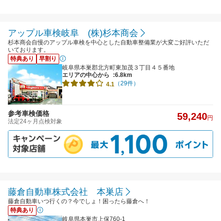
アップル車検岐阜 (株)杉本商会
杉本商会自慢のアップル車検を中心とした自動車整備業が大変ご好評いただ
いております。
特典あり
早割り
岐阜県本巣郡北方町東加茂３丁目４５番地
エリアの中心から
:6.8km
（29件）
4.1
参考車検価格
59,240
円
法定24ヶ月点検対象
藤倉自動車株式会社 本巣店
藤倉自動車いつ行くの？今でしょ！困ったら藤倉へ！
特典あり
岐阜県本巣市上保760-1