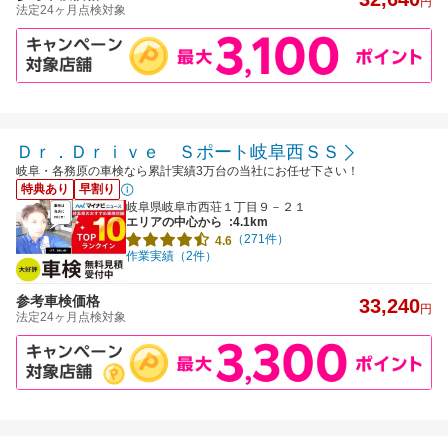
円
法定24ヶ月点検対象
Ｄｒ．Ｄｒｉｖｅ Ｓポート岐阜西ＳＳ
岐阜・各務原の車検なら累計実績3万台の当社にお任せ下さい！
特典あり
早割り
岐阜県岐阜市西荘１丁目９－２１
エリアの中心から
:4.1km
（271件）
4.6
作業実績（2件）
参考車検価格
33,240
円
法定24ヶ月点検対象