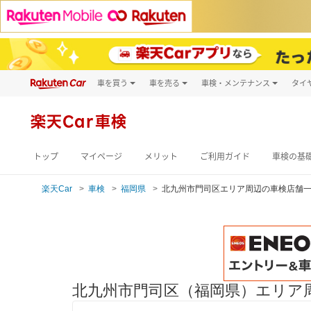
車を買う
車を売る
車検・メンテナンス
タイ
試乗・商談
楽天Car車買取
車検予約
キズ修理予約
新車
楽天Car車検
洗車・コーティン
メンテナンス管理
トップ
マイページ
メリット
ご利用ガイド
車検の基
楽天Car
車検
福岡県
北九州市門司区エリア周辺の車検店舗
北九州市門司区（福岡県）エリア