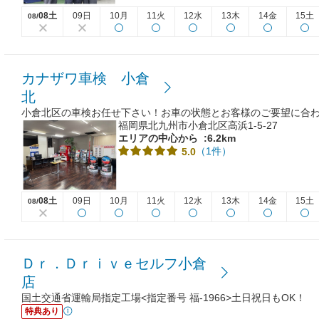
08土
09日
10月
11火
12水
13木
14金
15土
08/
カナザワ車検 小倉
北
小倉北区の車検お任せ下さい！お車の状態とお客様のご要望に合
福岡県北九州市小倉北区高浜1-5-27
エリアの中心から
:6.2km
（1件）
5.0
08土
09日
10月
11火
12水
13木
14金
15土
08/
Ｄｒ．Ｄｒｉｖｅセルフ小倉
店
国土交通省運輸局指定工場<指定番号 福-1966>土日祝日もOK！
特典あり