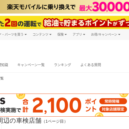
ヤ・パーツを買う
コンテンツ
保険
アプリ
お得/キャンペーン
楽天Carマガジン
キャンペーン
タイヤ・パーツ購入
自動車保険
楽天Carアプリ
自動車カタログ
タイヤ交換サービス
楽天マイカー
グ予約
礎知識
キャンペーン一覧
ランキング
よくある質問
一覧
周辺の車検店舗
（1ページ目）