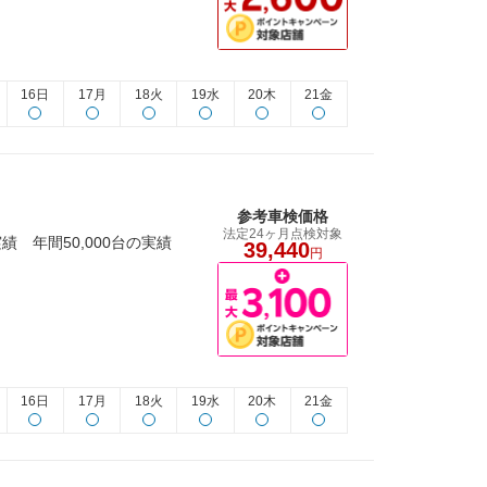
16日
17月
18火
19水
20木
21金
参考車検価格
法定24ヶ月点検対象
 年間50,000台の実績
39,440
円
16日
17月
18火
19水
20木
21金