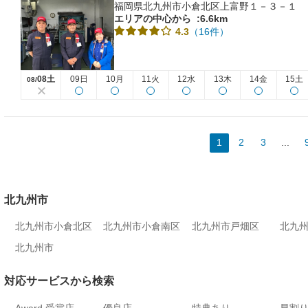
福岡県北九州市小倉北区上富野１－３－１
エリアの中心から
:6.6km
（16件）
4.3
08土
09日
10月
11火
12水
13木
14金
15土
08/
1
2
3
...
北九州市
北九州市小倉北区
北九州市小倉南区
北九州市戸畑区
北九
北九州市
対応サービスから検索
Award 受賞店
優良店
特典あり
早割