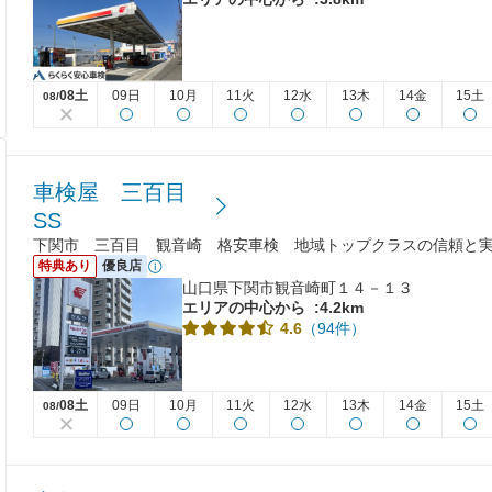
08土
09日
10月
11火
12水
13木
14金
15土
08/
車検屋 三百目
SS
下関市 三百目 観音崎 格安車検 地域トップクラスの信頼と実績
特典あり
優良店
山口県下関市観音崎町１４－１３
エリアの中心から
:4.2km
（94件）
4.6
08土
09日
10月
11火
12水
13木
14金
15土
08/