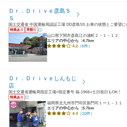
Ｄｒ．Ｄｒｉｖｅ彦島Ｓ
Ｓ
国土交通省 中国運輸局認証工場 DD彦島SS お車の状態とご要望
特典あり
早割り
山口県下関市彦島江の浦町２－１－１２
エリアの中心から
:4.7km
（6件）
4.2
Ｄｒ．Ｄｒｉｖｅしんもじ
店
国土交通省運輸局指定工場<指定番号 福-1966>土日祝日もOK！
特典あり
福岡県北九州市門司区新門司１ー１－１１
エリアの中心から
:5.7km
（10件）
4.4