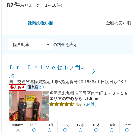
82件
ありました（1～10件）
距離の近い順
金額の安い順
の料金を表示
Ｄｒ．Ｄｒｉｖｅセルフ門司
店
国土交通省運輸局指定工場<指定番号 福-1966>土日祝日もOK！
特典あり
優良店
福岡県北九州市門司区東本町１－６－１９
エリアの中心から
:3.5km
（34件）
4.6
08土
09日
10月
11火
12水
13木
14金
15土
08/