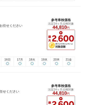
参考車検価格
法定24ヶ月点検対象
店にお任せください
44,810
円
16日
17月
18火
19水
20木
21金
参考車検価格
法定24ヶ月点検対象
にお任せください
44,810
円