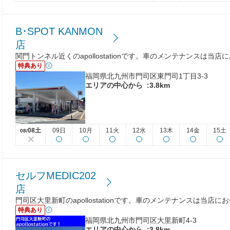
B･SPOT KANMON
店
関門トンネル近くのapollostationです。車のメンテナンスは当
特典あり
福岡県北九州市門司区東門司1丁目3-3
エリアの中心から
:3.8km
08土
09日
10月
11火
12水
13木
14金
15土
08/
セルフMEDIC202
店
門司区大里新町のapollostationです。車のメンテナンスは当店
特典あり
福岡県北九州市門司区大里新町4-3
エリアの中心から
:3.8km