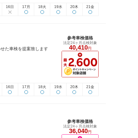
16日
17月
18火
19水
20木
21金
参考車検価格
法定24ヶ月点検対象
40,410
わせた車検を提案致します
円
16日
17月
18火
19水
20木
21金
参考車検価格
法定24ヶ月点検対象
36,040
円