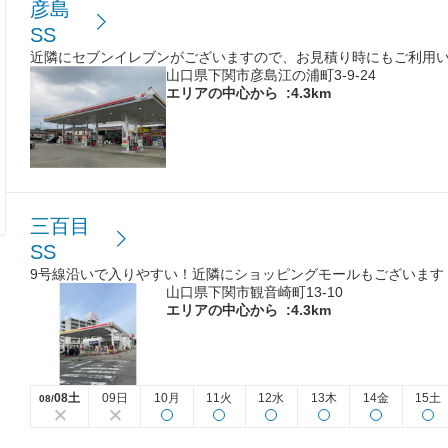
彦島
SS
近隣にセブンイレブンがございますので、お見積り時にもご利用
山口県下関市彦島江の浦町3-9-24
エリアの中心から
:4.3km
三百目
SS
9号線沿いで入りやすい！近隣にショッピングモールもございます
山口県下関市観音崎町13-10
エリアの中心から
:4.3km
08土
09日
10月
11火
12水
13木
14金
15土
08/