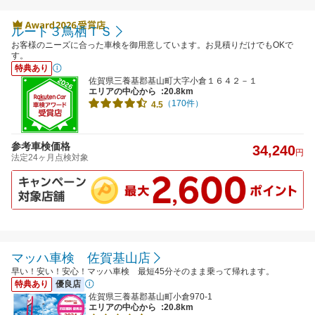
ルート３鳥栖ＴＳ
お客様のニーズに合った車検を御用意しています。お見積りだけでもOKで
す。
特典あり
佐賀県三養基郡基山町大字小倉１６４２－１
エリアの中心から
:20.8km
（170件）
4.5
参考車検価格
34,240
円
法定24ヶ月点検対象
マッハ車検 佐賀基山店
早い！安い！安心！マッハ車検 最短45分そのまま乗って帰れます。
特典あり
優良店
佐賀県三養基郡基山町小倉970-1
エリアの中心から
:20.8km