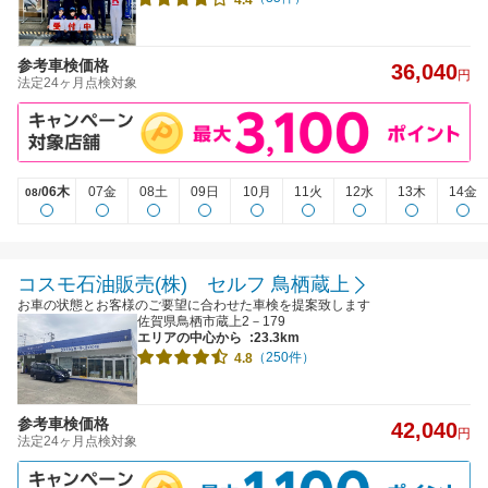
4.4
参考車検価格
36,040
円
法定24ヶ月点検対象
06木
07金
08土
09日
10月
11火
12水
13木
14金
08/
コスモ石油販売(株) セルフ 鳥栖蔵上
お車の状態とお客様のご要望に合わせた車検を提案致します
佐賀県鳥栖市蔵上2－179
エリアの中心から
:23.3km
（250件）
4.8
参考車検価格
42,040
円
法定24ヶ月点検対象