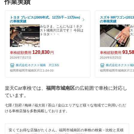
作業実績
マッハ車検
EV車OK
出光興産「らくらく安心車検」
トヨタ ブレビス(2005年式、12万5千～13万km)
スズキ MRワゴン(201
の車検実績
の車検実績
120分以内の車検
みなさま、こんにちは！ネク
み
エネフリ車検
スト城南片江店です！ 今回は
ス
トヨタ・・・
ス
1日車検
くるまクリニック
夜間受付
120,830
93,5
安心WE！車検
車検総額費用
円
車検総額費用
2026年7月27日
2026年6月25日
整備保証
株式会社ネクスト城南 片江SS
株式会社ネクスト城
閉じる
福岡県福岡市城南区片江1-24-33
福岡県福岡市城南区片江1-2
1級整備士在籍
コンピューター診断
楽天Car車検では、
福岡市城南区
の広範囲で車検に対応し
ています。
閉じる
七隈 / 別府 / 梅林 / 福大前 / 茶山 / 金山エリアなど様々な地域でご利用いただ
ける車検店舗を多数掲載しております。
安くてお得な店舗がたくさん。福岡市城南区の車検の検索・比較と見積