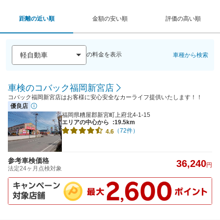
距離の近い順
金額の安い順
評価の高い順
の料金を表示
車種から検索
車検のコバック福岡新宮店
コバック福岡新宮店はお客様に安心安全なカーライフ提供いたします！！
優良店
福岡県糟屋郡新宮町上府北4-1-15
エリアの中心から
:19.5km
（72件）
4.6
参考車検価格
36,240
円
法定24ヶ月点検対象