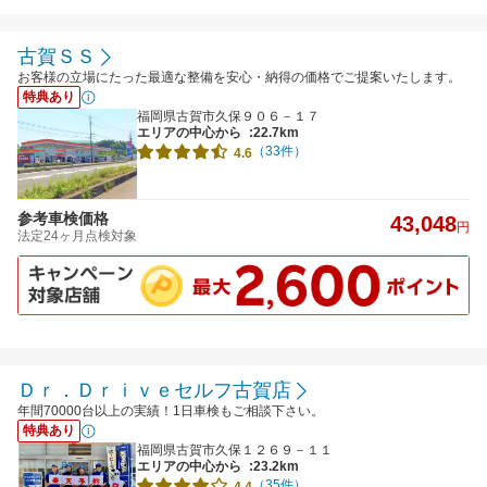
古賀ＳＳ
お客様の立場にたった最適な整備を安心・納得の価格でご提案いたします。
特典あり
福岡県古賀市久保９０６－１７
エリアの中心から
:22.7km
（33件）
4.6
参考車検価格
43,048
円
法定24ヶ月点検対象
Ｄｒ．Ｄｒｉｖｅセルフ古賀店
年間70000台以上の実績！1日車検もご相談下さい。
特典あり
福岡県古賀市久保１２６９－１１
エリアの中心から
:23.2km
（35件）