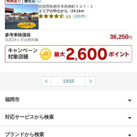
特典あり
優良店
佐賀県鳥栖市本鳥栖町５３７－１
エリアの中心から
:24.1km
（101件）
4.5
参考車検価格
36,250
円
法定24ヶ月点検対象
13/15
福岡市
対応サービスから検索
福岡市早良区
福岡市中央区
ブランドから検索
Award 受賞店