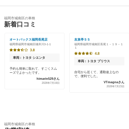
福岡市西区
優良店
ENEOS
福岡市博多区
福岡市城南区の車検
特典あり
新着口コミ
「車検の速太郎」
福岡市東区
初めて来店割りあり
アップル車検
オートバックス福岡長尾店
友泉亭ＳＳ
福岡市南区
福岡県福岡市城南区樋井川3-1-1
福岡県福岡市城南区長尾１－１９－１
新車初回割りあり
１
オートバックス
3.8
福岡市
4.8
早割りあり
車両 : トヨタ シエンタ
出光リテール車検
車両 : トヨタ プリウス
クレジットカードOK
閉じる
予約も簡単に取れて、すごくスム
自宅から近くて、通勤途上なの
ーズでよかったです。
伊藤忠エネクス
で、便利でした。
himarin529さん
土日祝OK
VTmagnaさん
2026年7月19日
宇佐美車検
2026年7月15日
代車あり
コスモの車検
引取り・納車あり
車検のコバック
輸入車OK
GTNET×カフェ車検
福岡市城南区の車検
ハイブリッド車OK