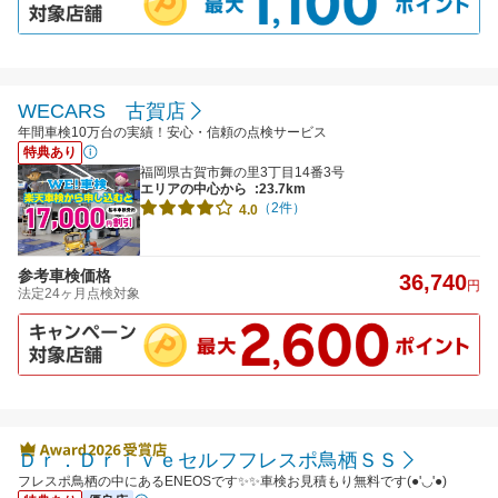
WECARS 古賀店
年間車検10万台の実績！安心・信頼の点検サービス
特典あり
福岡県古賀市舞の里3丁目14番3号
エリアの中心から
:23.7km
（2件）
4.0
参考車検価格
36,740
円
法定24ヶ月点検対象
Ｄｒ．Ｄｒｉｖｅセルフフレスポ鳥栖ＳＳ
フレスポ鳥栖の中にあるENEOSです✨✨車検お見積もり無料です(●'◡'●)