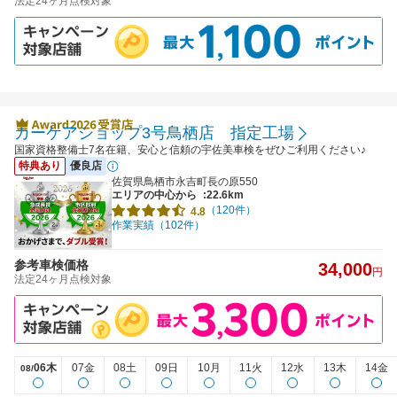
法定24ヶ月点検対象
カーケアショップ3号鳥栖店 指定工場
国家資格整備士7名在籍、安心と信頼の宇佐美車検をぜひご利用ください♪
特典あり
優良店
佐賀県鳥栖市永吉町長の原550
エリアの中心から
:22.6km
（120件）
4.8
作業実績（102件）
参考車検価格
34,000
円
法定24ヶ月点検対象
06木
07金
08土
09日
10月
11火
12水
13木
14金
08/