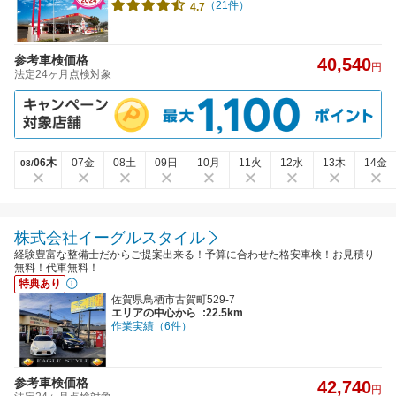
（21件）
4.7
参考車検価格
40,540
円
法定24ヶ月点検対象
06木
07金
08土
09日
10月
11火
12水
13木
14金
08/
株式会社イーグルスタイル
経験豊富な整備士だからご提案出来る！予算に合わせた格安車検！お見積り
無料！代車無料！
特典あり
佐賀県鳥栖市古賀町529-7
エリアの中心から
:22.5km
作業実績（6件）
参考車検価格
42,740
円