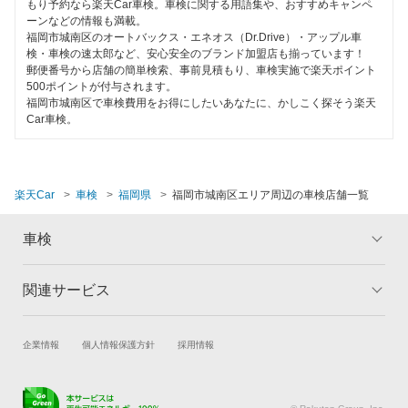
もり予約なら楽天Car車検。車検に関する用語集や、おすすめキャンペ
ーンなどの情報も満載。
福岡市城南区のオートバックス・エネオス（Dr.Drive）・アップル車
検・車検の速太郎など、安心安全のブランド加盟店も揃っています！
郵便番号から店舗の簡単検索、事前見積もり、車検実施で楽天ポイント
500ポイントが付与されます。
福岡市城南区で車検費用をお得にしたいあなたに、かしこく探そう楽天
Car車検。
楽天Car
車検
福岡県
福岡市城南区エリア周辺の車検店舗一覧
車検
関連サービス
トップ
マイページ
メリット
ご利用ガイド
試乗・商談
新車購入
企業情報
個人情報保護方針
採用情報
車検の基礎知識
キャンペーン一覧
楽天Car車買取
車検予約
ランキング
よくある質問
キズ修理予約
洗車・コーティング予約