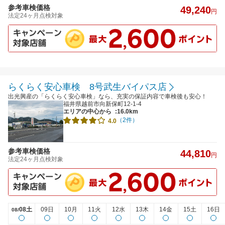
参考車検価格
49,240
円
法定24ヶ月点検対象
らくらく安心車検 8号武生バイパス店
出光興産の「らくらく安心車検」なら、充実の保証内容で車検後も安心！
福井県越前市向新保町12-1-4
エリアの中心から
:16.0km
（2件）
4.0
参考車検価格
44,810
円
法定24ヶ月点検対象
08土
09日
10月
11火
12水
13木
14金
15土
16日
08/