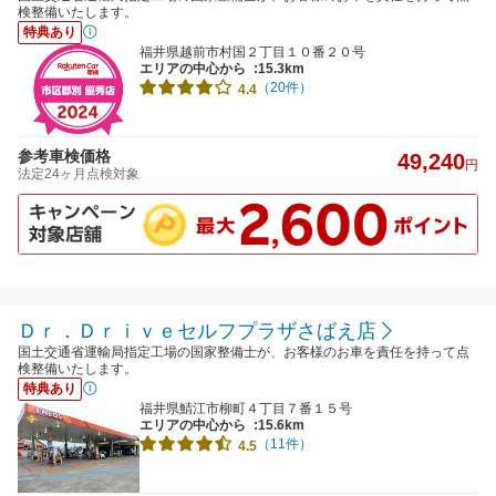
検整備いたします。
特典あり
福井県越前市村国２丁目１０番２０号
エリアの中心から
:15.3km
（20件）
4.4
参考車検価格
49,240
円
法定24ヶ月点検対象
Ｄｒ．Ｄｒｉｖｅセルフプラザさばえ店
国土交通省運輸局指定工場の国家整備士が、お客様のお車を責任を持って点
検整備いたします。
特典あり
福井県鯖江市柳町４丁目７番１５号
エリアの中心から
:15.6km
（11件）
4.5