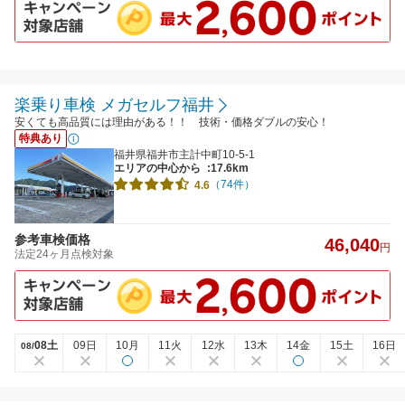
楽乗り車検 メガセルフ福井
安くても高品質には理由がある！！ 技術・価格ダブルの安心！
特典あり
福井県福井市主計中町10-5-1
エリアの中心から
:17.6km
（74件）
4.6
参考車検価格
46,040
円
法定24ヶ月点検対象
08土
09日
10月
11火
12水
13木
14金
15土
16日
08/