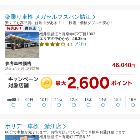
楽乗り車検 メガセルフスパン鯖江
安くても高品質には理由がある！！ 技術・価格ダブルの安心！
特典あり
優良店
福井県鯖江市長泉寺町2丁目1003
エリアの中心から
:16.3km
（62件）
4.4
参考車検価格
46,040
円
法定24ヶ月点検対象
08土
09日
10月
11火
12水
13木
14金
15土
16日
08/
ホリデー車検 鯖江店
60分で車検が完了します、お待ち頂いている間で車検をお受け頂けます
福井県鯖江市有定町1丁目6-29