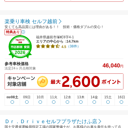
楽乗り車検 セルフ越前
安くても高品質には理由がある！！ 技術・価格ダブルの安心！
特典あり
福井県越前市塚町8字4-1
エリアの中心から
:14.7km
（38件）
4.5
参考車検価格
46,040
円
法定24ヶ月点検対象
08土
09日
10月
11火
12水
13木
14金
15土
16日
08/
Ｄｒ．Ｄｒｉｖｅセルフプラザたけふ店
国土交通省運輸局指定工場の国家整備士が、お客様のお車を責任を持って点