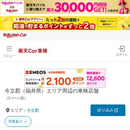
楽天Car車検
ログイン
メニュー
今立郡（福井県）エリア周辺の車検店舗
（1ページ目）
絞り込み
エリア：
今立郡
代車あり