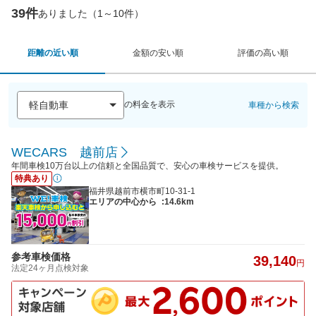
39件
ありました（1～10件）
距離の近い順
金額の安い順
評価の高い順
の料金を表示
車種から検索
WECARS 越前店
年間車検10万台以上の信頼と全国品質で、安心の車検サービスを提供。
特典あり
福井県越前市横市町10-31-1
エリアの中心から
:14.6km
参考車検価格
39,140
円
法定24ヶ月点検対象