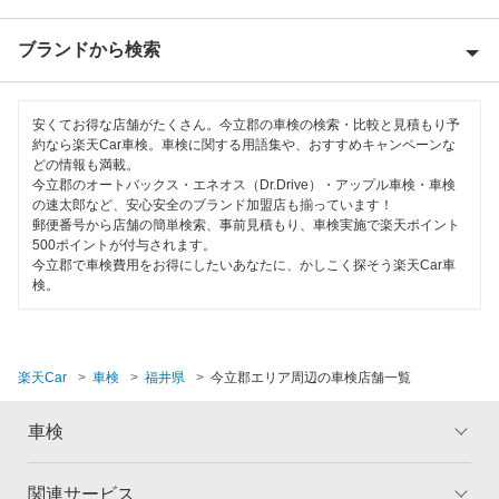
越前市
ブランドから検索
Award 受賞店
大飯郡
優良店
ENEOS
大野市
安くてお得な店舗がたくさん。今立郡の車検の検索・比較と見積もり予
特典あり
約なら楽天Car車検。車検に関する用語集や、おすすめキャンペーンな
ミタニ車検
どの情報も満載。
小浜市
今立郡のオートバックス・エネオス（Dr.Drive）・アップル車検・車検
早割りあり
ホリデー車検
の速太郎など、安心安全のブランド加盟店も揃っています！
勝山市
郵便番号から店舗の簡単検索、事前見積もり、車検実施で楽天ポイント
クレジットカードOK
500ポイントが付与されます。
出光興産「らくらく安心車検」
坂井市
今立郡で車検費用をお得にしたいあなたに、かしこく探そう楽天Car車
土日祝OK
検。
エネフリ車検
鯖江市
代車あり
安心WE！車検
敦賀市
引取り・納車あり
楽天Car
車検
福井県
今立郡エリア周辺の車検店舗一覧
南条郡
閉じる
輸入車OK
車検
丹生郡
ハイブリッド車OK
福井市
関連サービス
トップ
マイページ