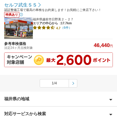
セルフ武生ＳＳ
認証整備工場で最高の車検をお約束します！お気軽にご来店下さい！
特典あり
福井県越前市日野美２－２７
エリアの中心から
:17.7km
（6件）
4.7
参考車検価格
46,440
円
法定24ヶ月点検対象
1/4
福井県の地域
対応サービスから検索
あわら市