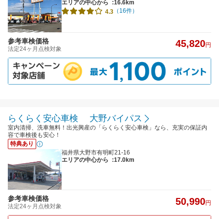
エリアの中心から
:16.6km
（16件）
4.3
参考車検価格
45,820
円
法定24ヶ月点検対象
らくらく安心車検 大野バイパス
室内清掃、洗車無料！出光興産の「らくらく安心車検」なら、充実の保証内
容で車検後も安心！
特典あり
福井県大野市有明町21-16
エリアの中心から
:17.0km
参考車検価格
50,990
円
法定24ヶ月点検対象