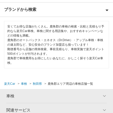
大館市
ブランドから検索
特典あり
男鹿市
早割りあり
ENEOS
雄勝郡
安くてお得な店舗がたくさん。鹿角郡の車検の検索・比較と見積もり予
クレジットカードOK
約なら楽天Car車検。車検に関する用語集や、おすすめキャンペーンな
オートバックス
どの情報も満載。
潟上市
鹿角郡のオートバックス・エネオス（Dr.Drive）・アップル車検・車検
土日祝OK
JOYCAL（ジョイカル）
の速太郎など、安心安全のブランド加盟店も揃っています！
鹿角市
郵便番号から店舗の簡単検索、事前見積もり、車検実施で楽天ポイント
代車あり
500ポイントが付与されます。
出光興産「らくらく安心車検」
北秋田郡
鹿角郡で車検費用をお得にしたいあなたに、かしこく探そう楽天Car車
引取り・納車あり
検。
北秋田市
閉じる
輸入車OK
仙北郡
ハイブリッド車OK
楽天Car
車検
秋田県
鹿角郡エリア周辺の車検店舗一覧
仙北市
EV車OK
車検
大仙市
120分以内の車検
にかほ市
関連サービス
トップ
マイページ