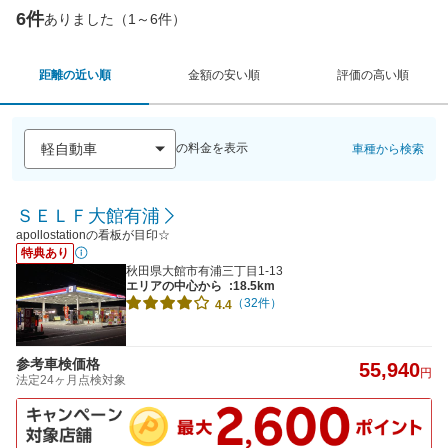
6件
ありました（1～6件）
距離の近い順
金額の安い順
評価の高い順
の料金を表示
車種から検索
ＳＥＬＦ大館有浦
apollostationの看板が目印☆
特典あり
秋田県大館市有浦三丁目1-13
エリアの中心から
:18.5km
（32件）
4.4
参考車検価格
55,940
円
法定24ヶ月点検対象