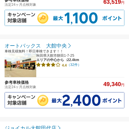
参考車検価格
63,519
円
法定24ヶ月点検対象
オートバックス 大館中央
車検見積無料！即日車検できます！！
秋田県大館市餅田1-7-25
エリアの中心から
:22.4km
（32件）
4.4
参考車検価格
49,340
円
法定24ヶ月点検対象
ジョイカル大館田代店