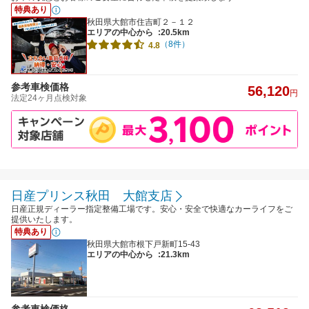
特典あり
秋田県大館市住吉町２－１２
エリアの中心から
:20.5km
（8件）
4.8
参考車検価格
56,120
円
法定24ヶ月点検対象
日産プリンス秋田 大館支店
日産正規ディーラー指定整備工場です。安心・安全で快適なカーライフをご
提供いたします。
特典あり
秋田県大館市根下戸新町15-43
エリアの中心から
:21.3km