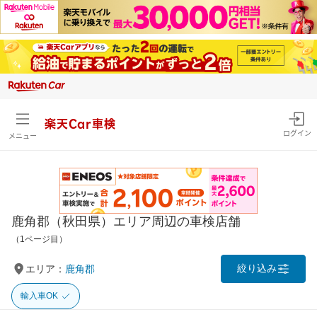
楽天Car車検
ログイン
メニュー
鹿角郡（秋田県）エリア周辺の車検店舗
（1ページ目）
絞り込み
エリア：
鹿角郡
輸入車OK