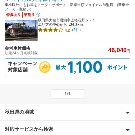
車検以外にもお車をトータルサポート！新車半額ジョイカル加盟店。(新車全
メーカー取扱い)
特典あり
早割り
秋田県大館市岩瀬字上軽石野５－１
エリアの中心から
:26.8km
（5件）
4.2
参考車検価格
46,040
円
法定24ヶ月点検対象
1/1
秋田県の地域
対応サービスから検索
秋田市