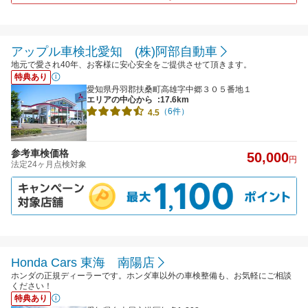
アップル車検北愛知 (株)阿部自動車
地元で愛され40年、お客様に安心安全をご提供させて頂きます。
特典あり
愛知県丹羽郡扶桑町高雄字中郷３０５番地１
エリアの中心から
:17.6km
（6件）
4.5
参考車検価格
50,000
円
法定24ヶ月点検対象
Honda Cars 東海 南陽店
ホンダの正規ディーラーです。ホンダ車以外の車検整備も、お気軽にご相談
ください！
特典あり