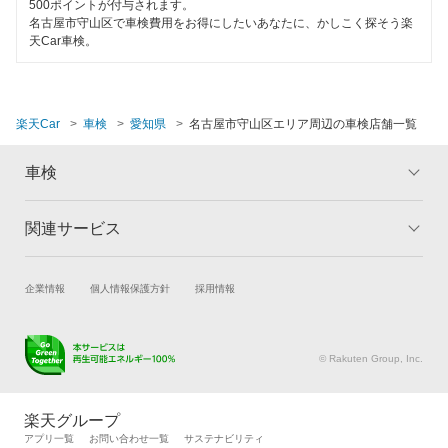
500ポイントが付与されます。
名古屋市守山区で車検費用をお得にしたいあなたに、かしこく探そう楽
天Car車検。
楽天Car
車検
愛知県
名古屋市守山区エリア周辺の車検店舗一覧
車検
関連サービス
トップ
マイページ
メリット
ご利用ガイド
試乗・商談
新車購入
企業情報
個人情報保護方針
採用情報
車検の基礎知識
キャンペーン一覧
楽天Car車買取
車検予約
ランキング
よくある質問
キズ修理予約
洗車・コーティング予約
© Rakuten Group, Inc.
メンテナンス管理
タイヤ・パーツ購入
タイヤ交換サービス
楽天Car マガジン
楽天グループ
自動車カタログ
自動車保険
アプリ一覧
お問い合わせ一覧
サステナビリティ