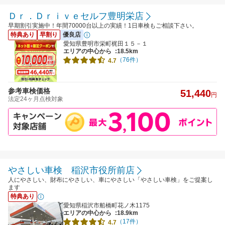
Ｄｒ．Ｄｒｉｖｅセルフ豊明栄店
早期割引実施中！年間70000台以上の実績！1日車検もご相談下さい。
特典あり
早割り
優良店
愛知県豊明市栄町梶田１５－１
エリアの中心から
:18.5km
（76件）
4.7
参考車検価格
51,440
円
法定24ヶ月点検対象
やさしい車検 稲沢市役所前店
人にやさしい、財布にやさしい、車にやさしい「やさしい車検」をご提案し
ます
特典あり
愛知県稲沢市船橋町花ノ木1175
エリアの中心から
:18.9km
（17件）
4.7