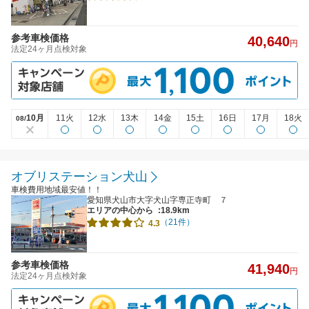
参考車検価格
40,640
円
法定24ヶ月点検対象
10月
11火
12水
13木
14金
15土
16日
17月
18火
08/
オブリステーション犬山
車検費用地域最安値！！
愛知県犬山市大字犬山字専正寺町 ７
エリアの中心から
:18.9km
（21件）
4.3
参考車検価格
41,940
円
法定24ヶ月点検対象