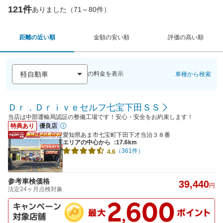
121件
ありました（71～80件）
距離の近い順
金額の安い順
評価の高い順
の料金を表示
車種から検索
Ｄｒ．Ｄｒｉｖｅセルフ七宝下田ＳＳ
当店は中部運輸局認証の整備工場です！安心・安全をお約束します！
特典あり
優良店
愛知県あま市七宝町下田下才当治３８番
エリアの中心から
:17.6km
（361件）
4.6
参考車検価格
39,440
円
法定24ヶ月点検対象