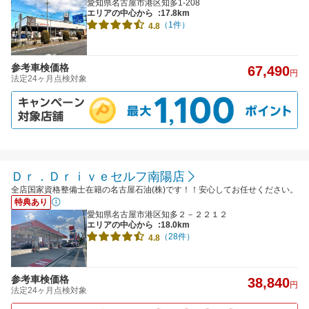
愛知県名古屋市港区知多1-208
エリアの中心から
:17.8km
（1件）
4.8
参考車検価格
67,490
円
法定24ヶ月点検対象
Ｄｒ．Ｄｒｉｖｅセルフ南陽店
全店国家資格整備士在籍の名古屋石油(株)です！！安心してお任せください。
特典あり
愛知県名古屋市港区知多２－２２１２
エリアの中心から
:18.0km
（28件）
4.8
参考車検価格
38,840
円
法定24ヶ月点検対象