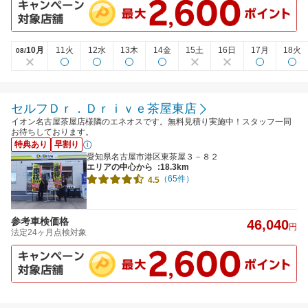
10月
11火
12水
13木
14金
15土
16日
17月
18火
08/
セルフＤｒ．Ｄｒｉｖｅ茶屋東店
イオン名古屋茶屋店様隣のエネオスです。無料見積り実施中！スタッフ一同
お待ちしております。
特典あり
早割り
愛知県名古屋市港区東茶屋３－８２
エリアの中心から
:18.3km
（65件）
4.5
参考車検価格
46,040
円
法定24ヶ月点検対象