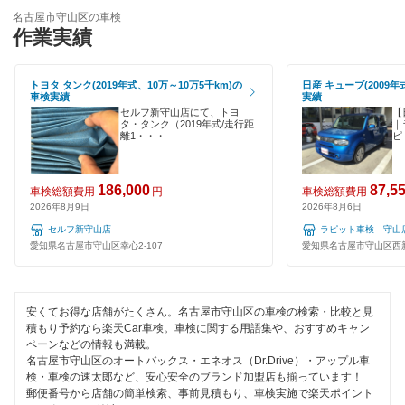
EV車OK
名古屋市守山区の車検
作業実績
名古屋市港区
閉じる
120分以内の車検
名古屋市南区
トヨタ タンク(2019年式、10万～10万5千km)の
日産 キューブ(2009年
1日車検
車検実績
実績
名古屋市名東区
セルフ新守山店にて、トヨ
【
夜間受付
タ・タンク（2019年式/走行距
｜
離1・・・
ピ
名古屋市
整備保証
186,000
87,5
車検総額費用
円
車検総額費用
1級整備士在籍
閉じる
2026年8月9日
2026年8月6日
セルフ新守山店
ラピット車検 守山
コンピューター診断
愛知県名古屋市守山区幸心2-107
愛知県名古屋市守山区西新
閉じる
安くてお得な店舗がたくさん。名古屋市守山区の車検の検索・比較と見
積もり予約なら楽天Car車検。車検に関する用語集や、おすすめキャン
ペーンなどの情報も満載。
名古屋市守山区のオートバックス・エネオス（Dr.Drive）・アップル車
検・車検の速太郎など、安心安全のブランド加盟店も揃っています！
郵便番号から店舗の簡単検索、事前見積もり、車検実施で楽天ポイント