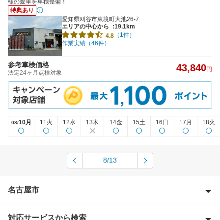
様の愛車を車検整備！
特典あり
愛知県刈谷市東境町大池26-7
エリアの中心から
:19.1km
（1件）
4.8
作業実績（46件）
参考車検価格
43,840
円
法定24ヶ月点検対象
10月
11火
12水
13木
14金
15土
16日
17月
18火
08/
8/13
名古屋市
対応サービスから検索
名古屋市熱田区