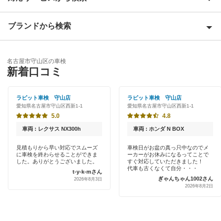
名古屋市北区
ブランドから検索
優良店
名古屋市昭和区
特典あり
ENEOS
名古屋市千種区
名古屋市守山区の車検
新車初回割りあり
新着口コミ
アップル車検
名古屋市天白区
早割りあり
オートバックス
ラピット車検 守山店
ラピット車検 守山店
名古屋市中川区
愛知県名古屋市守山区西新1-1
愛知県名古屋市守山区西新1-1
クレジットカードOK
出光リテール車検
5.0
4.8
名古屋市中区
土日祝OK
車両 : レクサス NX300h
車両 : ホンダ N BOX
伊藤忠エネクス
名古屋市中村区
代車あり
見積もりから早い対応でスムーズ
車検日がお盆の真っ只中なのでメ
に車検を終わらせることができま
ーカーがお休みになるってことで
キグナス車検
名古屋市西区
した。ありがとうございました。
すぐ対応していただきました！
引取り・納車あり
代車も古くなくて自分・・・
t-y-k-mさん
出光興産「らくらく安心車検」
ぎゃんちゃん1002さん
名古屋市東区
2026年8月3日
2026年8月2日
輸入車OK
ベアーズ車検
名古屋市瑞穂区
ハイブリッド車OK
エネフリ車検
名古屋市緑区