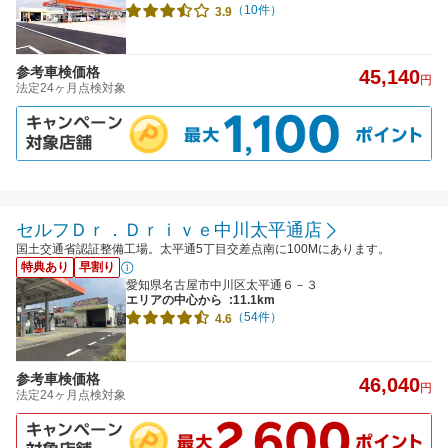
（10件）
3.9
参考車検価格
45,140
円
法定24ヶ月点検対象
セルフＤｒ．Ｄｒｉｖｅ中川太平通店
国土交通省認証整備工場。太平通5丁目交差点南に100Mにあります。
特典あり
早割り
愛知県名古屋市中川区太平通６－３
エリアの中心から
:11.1km
（54件）
4.6
参考車検価格
46,040
円
法定24ヶ月点検対象