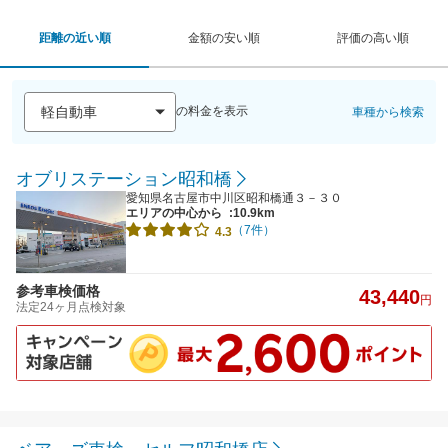
距離の近い順
金額の安い順
評価の高い順
の料金を表示
車種から検索
オブリステーション昭和橋
愛知県名古屋市中川区昭和橋通３－３０
エリアの中心から
:10.9km
（7件）
4.3
参考車検価格
43,440
円
法定24ヶ月点検対象