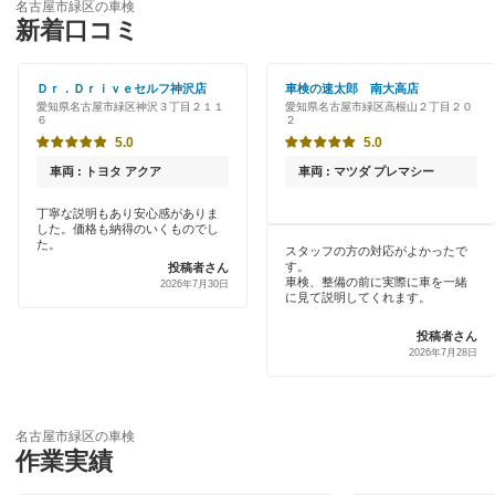
名古屋市千種区
名古屋市緑区の車検
特典あり
新着口コミ
「車検の速太郎」
名古屋市天白区
初めて来店割りあり
オートバックス
Ｄｒ．Ｄｒｉｖｅセルフ神沢店
車検の速太郎 南大高店
名古屋市中川区
愛知県名古屋市緑区神沢３丁目２１１
愛知県名古屋市緑区高根山２丁目２０
新車初回割りあり
６
２
JOYCAL（ジョイカル）
名古屋市中区
5.0
5.0
早割りあり
出光リテール車検
車両 : トヨタ アクア
車両 : マツダ プレマシー
名古屋市中村区
クレジットカードOK
丁寧な説明もあり安心感がありま
伊藤忠エネクス
名古屋市西区
した。価格も納得のいくものでし
土日祝OK
た。
スタッフの方の対応がよかったで
宇佐美車検
す。
投稿者さん
名古屋市東区
車検、整備の前に実際に車を一緒
2026年7月30日
代車あり
に見て説明してくれます。
コスモの車検
名古屋市瑞穂区
引取り・納車あり
投稿者さん
車検のコバック
2026年7月28日
名古屋市港区
輸入車OK
GTNET×カフェ車検
名古屋市南区
ハイブリッド車OK
名古屋市緑区の車検
キグナス車検
名古屋市名東区
作業実績
EV車OK
ウルトラ車検