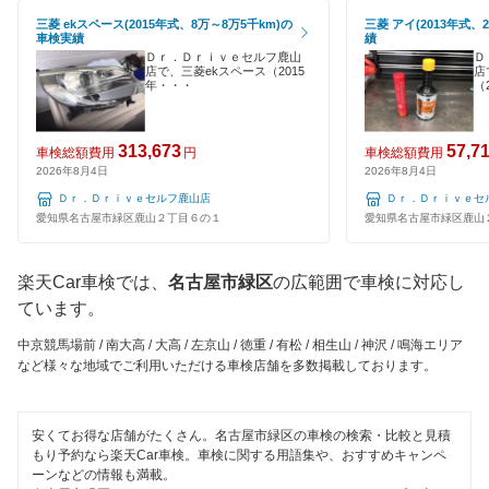
名古屋市守山区
120分以内の車検
三菱 ekスペース(2015年式、8万～8万5千km)の
三菱 アイ(2013年式、
ホリデー車検
車検実績
績
名古屋市
Ｄｒ．Ｄｒｉｖｅセルフ鹿山
Ｄ
1日車検
店で、三菱ekスペース（2015
店
マッハ車検
年・・・
（
夜間受付
閉じる
出光興産「らくらく安心車検」
313,673
57,7
車検総額費用
円
車検総額費用
整備保証
2026年8月4日
2026年8月4日
ベアーズ車検
Ｄｒ．Ｄｒｉｖｅセルフ鹿山店
Ｄｒ．Ｄｒｉｖｅセ
1級整備士在籍
グッドスピード車検
愛知県名古屋市緑区鹿山２丁目６の１
愛知県名古屋市緑区鹿山
コンピューター診断
安心WE！車検
楽天Car車検では、
名古屋市緑区
の広範囲で車検に対応し
ています。
閉じる
閉じる
中京競馬場前 / 南大高 / 大高 / 左京山 / 徳重 / 有松 / 相生山 / 神沢 / 鳴海エリア
など様々な地域でご利用いただける車検店舗を多数掲載しております。
安くてお得な店舗がたくさん。名古屋市緑区の車検の検索・比較と見積
もり予約なら楽天Car車検。車検に関する用語集や、おすすめキャンペ
ーンなどの情報も満載。