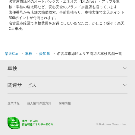
名古屋市緑区のオートバックス・エネオス（Dr.Drive）・アップル車
検・車検の速太郎など、安心安全のブランド加盟店も揃っています！
郵便番号から店舗の簡単検索、事前見積もり、車検実施で楽天ポイント
500ポイントが付与されます。
名古屋市緑区で車検費用をお得にしたいあなたに、かしこく探そう楽天
Car車検。
楽天Car
車検
愛知県
名古屋市緑区エリア周辺の車検店舗一覧
車検
関連サービス
トップ
マイページ
メリット
ご利用ガイド
試乗・商談
新車購入
企業情報
個人情報保護方針
採用情報
車検の基礎知識
キャンペーン一覧
楽天Car車買取
車検予約
ランキング
よくある質問
キズ修理予約
洗車・コーティング予約
© Rakuten Group, Inc.
メンテナンス管理
タイヤ・パーツ購入