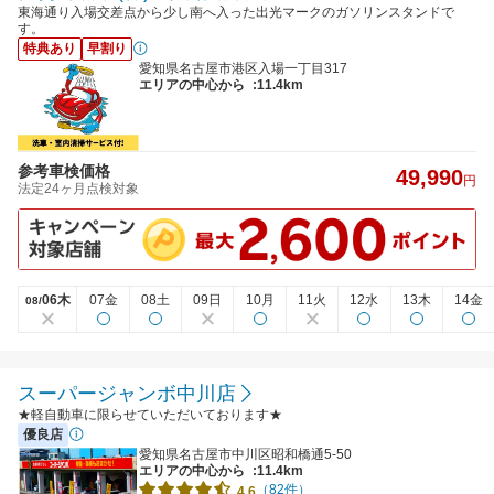
東海通り入場交差点から少し南へ入った出光マークのガソリンスタンドで
す。
特典あり
早割り
愛知県名古屋市港区入場一丁目317
エリアの中心から
:11.4km
参考車検価格
49,990
円
法定24ヶ月点検対象
06木
07金
08土
09日
10月
11火
12水
13木
14金
08/
スーパージャンボ中川店
★軽自動車に限らせていただいております★
優良店
愛知県名古屋市中川区昭和橋通5-50
エリアの中心から
:11.4km
（82件）
4.6