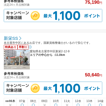
参考車検価格
75,190
円
法定24ヶ月点検対象
新栄SS
名古屋市中区にあるお店です。国家資格整備士がいるので安心です。
特典あり
早割り
愛知県名古屋市中区新栄2-12-9
エリアの中心から
:11.0km
参考車検価格
50,640
円
法定24ヶ月点検対象
06木
07金
08土
09日
10月
11火
12水
13木
14金
08/