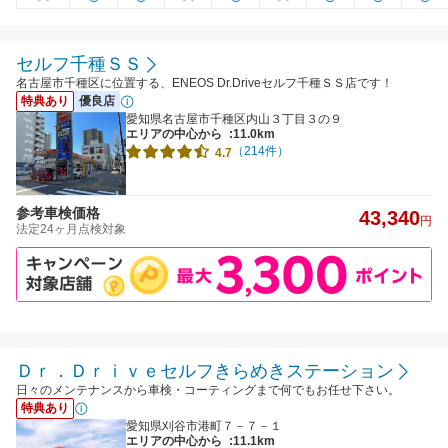
セルフ千種ＳＳ
名古屋市千種区に位置する、ENEOS Dr.Driveセルフ千種ＳＳ店です！
特典あり
優良店
愛知県名古屋市千種区内山３丁目３の９
エリアの中心から
:11.0km
（214件）
4.7
参考車検価格
43,340
円
法定24ヶ月点検対象
Ｄｒ．Ｄｒｉｖｅセルフきらめきステーション
日々のメンテナンスから車検・コーティングまで何でもお任せ下さい。
特典あり
愛知県刈谷市港町７－７－１
エリアの中心から
:11.1km