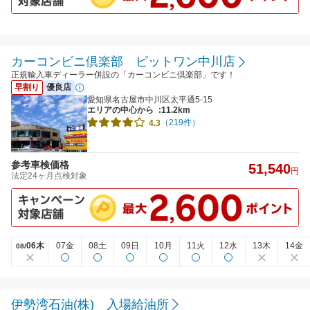
カーコンビニ倶楽部 ピットワン中川店
正規輸入車ディーラー併設の「カーコンビニ倶楽部」です！
早割り
優良店
愛知県名古屋市中川区太平通5-15
エリアの中心から
:11.2km
（219件）
4.3
参考車検価格
51,540
円
法定24ヶ月点検対象
06木
07金
08土
09日
10月
11火
12水
13木
14金
08/
伊勢湾石油(株) 入場給油所