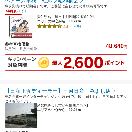
ベアーズ車検 セルフ昭和橋店
事前見積りで明朗会計です。ご要望に合わせての車検も可能です
特典あり
愛知県名古屋市中川区昭和橋通3-24
エリアの中心から
:10.9km
（14件）
4.8
参考車検価格
48,640
円
法定24ヶ月点検対象
【日産正規ディーラー】三河日産 みよし店
東名高速三好インターチェンジより約5分でお越し頂けます。各方面よりアク
セスも良いです。
愛知県みよし市莇生町川岸当7-1
エリアの中心から
:10.9km