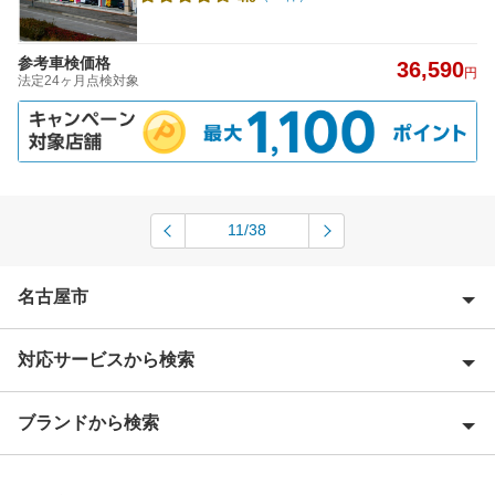
参考車検価格
36,590
円
法定24ヶ月点検対象
11/38
名古屋市
対応サービスから検索
名古屋市熱田区
名古屋市北区
ブランドから検索
Award 受賞店
名古屋市昭和区
優良店
ENEOS