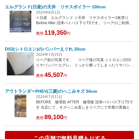
た。 気になるお車のキズやヘコミは沼津バイパス下りTS
エルグランド(日産)の天井 リヤスポイラー 100cm
にお任せください。 お見積もり無料サービス実施中！ お
待ち頂いてるお時間で近隣のららぽーと沼津などでお買い
2024年8月1日
物をされても構いません。 修理期間中の代車を貸し出し無
☆日産 エルグランド ☆天井 リヤスポイラー1枚塗り
料にてまいりますのでご安心ください。 当店は、自社工場
Before After 沼津バイパス下りTSです。 リペアのご利用あ
完備なのでお安くお直しする事ができます。技術に関しま
りがとうございました。 当店では、キズやへこみ以外にも
119,350
してもご安心下さい。
色褪せてしまったお車の塗装を1枚塗りをし、綺麗にする
費用
円
事が出来ます。 経年してしまったお車、愛着があり買い替
えたくない愛車を大事にお乗りのお客様にオススメなリペ
DS3(シトロエン)のバンパーえぐれ 20cm
アになります。 新車時に近い塗装に戻りお客様も大満足し
てお喜びでした。 少しでもお客様のご希望に添えた事がス
2024年7月25日
タッフ一同嬉しく思います。 またのご来店心よりお待ちし
リペア前の写真です。 リペア後の写真 シトロエンDS3
てます。 気になるキズ、ヘコミは沼津バイパス下りTSへ
リヤバンパーエグレ。 うっかり擦ってしまったリヤバンパ
お任せ下さい。 お見積もりの間は、近隣のガスト、かつ
ーも、どこを直したのかわからないくらいキレイにリペア
45,507
銀，目の前にあるららぽーと沼津へお買い物することも可
をすることができます。 当店でのリペアは、キレイに直す
費用
円
能です。
ために大事な技術力にも自身がありますのでご安心下さ
い。 部品交換は高い、板金も高い、リペアは、およそ板金
アウトランダーPHEV(三菱)のへこみキズ 50cm
の半額のご予算で直すことが可能です。 気になるキズやへ
こみがあるならお見積もりは無料で発行可能ですのでお気
2024年7月11日
軽にご相談下さい。 当店では、現在リペア割引15%OFF実
BEFORE 修理前 AFTER 修理後 沼津バイパス下りTSで
施中です。
す 当店にて、キズへこみ直しをリペアにて作業の実施と、
実施後にkeeperコーティングのご依頼有難うございまし
89,100
た。 ●修理箇所 左のドアのフロントからリヤにかけての
費用
円
ヘコミ傷が約50センチ 板金、部品交換よりもキレイに
お安く直すことが出来ました。 安くできる理由は、当社は
自社工場があります。 外注手数料がかからない代わりにお
この店舗で無料見積もりする
安く直すことが出来るのです。 写真の画像を見てわかる通