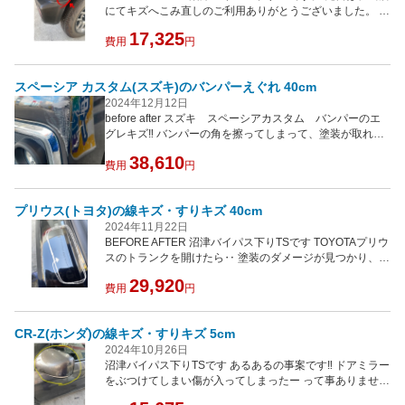
にてキズへこみ直しのご利用ありがとうございました。 年
末前にキレイに直ってよかったです☺️ どこにキズがあった
17,325
のかを直す前の写真で見ながら探したくらいキレイに直り
費用
円
ました。 キズ、へこみなおしは当店にお任せください。
代車貸し出しサービス 保険対応も可能‼️ 各種クレジットカ
スペーシア カスタム(スズキ)のバンパーえぐれ 40cm
ードの支払いも可能‼️ 自社工場も完備だから安い‼️ 技術力
にもご安心下さい。 お見積もりはいつでも無料です。
2024年12月12日
before after スズキ スペーシアカスタム バンパーのエ
グレキズ‼️ バンパーの角を擦ってしまって、塗装が取れ下
地が見えていました。 afterの写真をご覧になってもらうと
38,610
わかる通り、どこにキズがあったのかさえ、わかりませ
費用
円
ん。 直した箇所の色違いもわからないほどキレイに仕上が
りました。 気になるキズ、へこみ直しは沼津バイパス下り
プリウス(トヨタ)の線キズ・すりキズ 40cm
TSにお任せ下さい お見積もりは無料で発行‼️ 代車貸し出し
サービス‼️ 事故や、車両保険などの保険支払いも可能で
2024年11月22日
す。 法人様大歓迎‼️ キズ直しの後、キーパーコーティング
BEFORE AFTER 沼津バイパス下りTSです TOYOTAプリウ
の施工も可能‼️ お待ち頂いている間は、近隣のららぽーと
スのトランクを開けたら‥ 塗装のダメージが見つかり、直
沼津や、かつ銀にお出掛けも可能です。
せるのか❓のご相談を受けました‼️ 直せます‼️ キレイにでき
29,920
費用
円
ます‼️ トランクの内側のゴムが熱により、リヤバンパーの
トランク側が塗装のダメージを受けたものと見られます ク
リア塗装が完全にダメージを受けて今にも剥がれそう‼️
CR-Z(ホンダ)の線キズ・すりキズ 5cm
が、しかしアフターの写真を見て下さい‼️ どこを塗り直し
2024年10月26日
たかわからないくらいキレイになりました。 お車のキズ、
沼津バイパス下りTSです あるあるの事案です‼️ ドアミラー
へこみ直しは沼津バイパス下りTSにお任せください。
をぶつけてしまい傷が入ってしまったー って事ありません
か？ コチラの場合は、傷直しをするよりもミラーカバーの