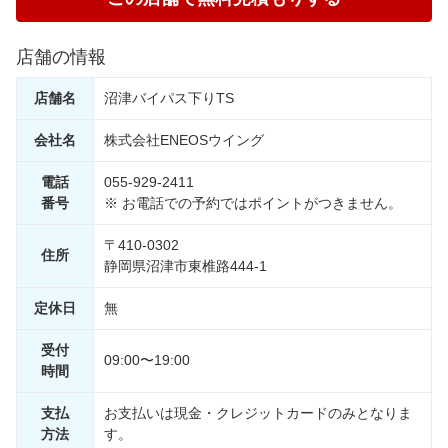
り、どこを直したのかわからないほどキレイです！！！ お
車が綺麗に直りキーパーコーティングも施工をし、ピカピ
カになったとお褒めのお言葉を頂き嬉しく思います。 キズ
店舗の情報
へこみ直しは当社にお任せください。 (株)ENEOSウイン
グ沼津バイパス下りTS 8/31までキャンペーン実施
店舗名
沼津バイパス下りTS
中！！！ 通常価格から15％OFF ！！！ お見積りは無料
にて発行！！ 代車貸し出し無料！！ 保険修理も可能で
す。 お気軽にご相談ください。
会社名
株式会社ENEOSウイング
電話
055-929-2411
番号
※ お電話での予約ではポイントがつきません。
〒410-0302
住所
静岡県沼津市東椎路444-1
定休日
無
受付
09:00〜19:00
時間
支払
お支払いは現金・クレジットカードのみとなりま
方法
す。