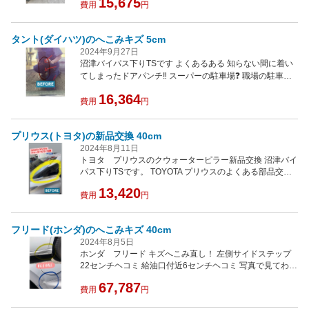
15,675
交換をした方が安いです‼️‼️ ドアミラーに限らず、お直しす
費用
円
るよりも、部品交換の方がお安い場合は、ご提案致します
お見積もりは無料‼️ 近隣のららぽーと沼津にお買い物つい
タント(ダイハツ)のへこみキズ 5cm
でにお見積もりいかがですか？ 修理の際は、代車の貸し出
し無料‼️ 気になるお客様は、沼津バイパス下りTSですにお
2024年9月27日
任せ下さい。
沼津バイパス下りTSです よくあるある 知らない間に着い
てしまったドアパンチ‼️ スーパーの駐車場❓ 職場の駐車場❓
自宅の駐車場❓ どこで着いてしまったのかまったくわから
16,364
費用
円
ないドアパンチ‼️ 相手側の車両の塗装がついてしまってる
事とかありませんか❓ よく見るとへこんでる〜 ショックで
すよね。 そんなトラブルのヘコミや傷も当店ではキレイに
プリウス(トヨタ)の新品交換 40cm
直す事が出来ます✨ 写真を見ても、ビフォーアフターの違
2024年8月11日
いがわかりませんか❓ キズがあった場所を探すのも難し
トヨタ プリウスのクウォーターピラー新品交換 沼津バイ
い、わからないくらいに綺麗に直ってます。✨✨ お車を大
パス下りTSです。 TOYOTA プリウスのよくある部品交
事にされているお客様だからこそ、少しのキズでも気にな
換！！クウォーターピラーの交換です。 修理作業時間 約
13,420
ってしまいますよね❓ 是非、沼津バイパス下りTSにお任せ
30分！！ ご利用頂きありがとうございました。 こちらの
費用
円
ください。 お見積もりは無料ですのでお気軽にご相談くだ
部品は、塗装が弱いみたいで、塗装がはげたり欠けたりし
さい。
てしまう事が多いです。 お客様が，キーパーコーティング
フリード(ホンダ)のへこみキズ 40cm
をする際に気になっていたので、部品交換のご提案をさ施
ていただきました。 部品も変わり新車同様ピカピカのお車
2024年8月5日
に生まれ変わりました。 気になるキズやへこみ、入ろあせ
ホンダ フリード キズへこみ直し！ 左側サイドステップ
などお気軽に沼津バイパス下りTSにご相談下さい。 お見
22センチヘコミ 給油口付近6センチヘコミ 写真で見てわか
積もり無料にて実施中です。 更に、8/31まで15%OFFにて
るようにキレイに直すことが出来ました。 色違いもわかり
67,787
割引き価格でお得に実施出来ます。
ません。 ヘコミを直した後に当店のキーパーコーティング
費用
円
も施工いただきました。 お車全体がピカピカになりまし