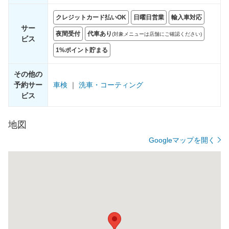
クレジットカード払いOK
日曜日営業
輸入車対応
サー
夜間受付
代車あり
(対象メニューは店舗にご確認ください)
ビス
1%ポイント貯まる
その他の
予約サー
車検
｜
洗車・コーティング
ビス
地図
Googleマップを開く