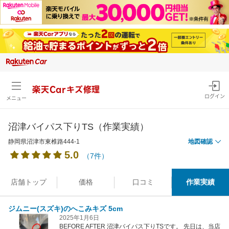
楽天Carキズ修理
ログイン
メニュー
沼津バイパス下りTS（作業実績）
静岡県沼津市東椎路444-1
地図確認
5.0
（7件）
店舗トップ
価格
口コミ
作業実績
ジムニー(スズキ)のへこみキズ 5cm
2025年1月6日
BEFORE AFTER 沼津バイパス下りTSです。 先日は、当店