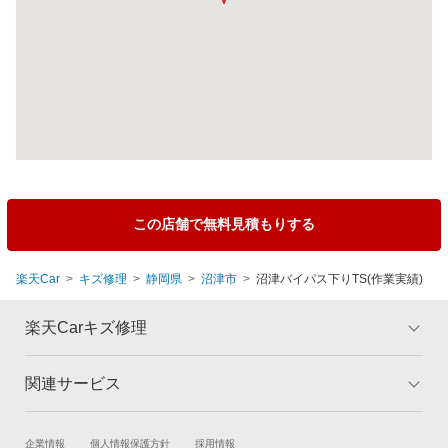
この店舗で無料見積もりする
楽天Car
キズ修理
静岡県
沼津市
沼津バイパス下りTS(作業実績)
楽天Carキズ修理
関連サービス
トップ
マイページ
メリット
ご利用ガイド
試乗・商談
新車購入
企業情報
個人情報保護方針
採用情報