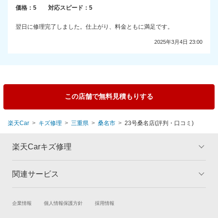
価格：
5
対応スピード：
5
翌日に修理完了しました。仕上がり、料金ともに満足です。
2025年3月4日 23:00
この店舗で無料見積もりする
楽天Car
キズ修理
三重県
桑名市
23号桑名店(評判・口コミ)
楽天Carキズ修理
関連サービス
トップ
マイページ
メリット
ご利用ガイド
試乗・商談
新車購入
企業情報
個人情報保護方針
採用情報
板金とは
キャンペーン一覧
楽天Car車買取
車検予約