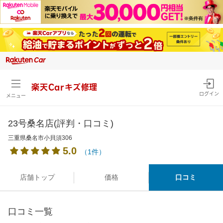
楽天Carキズ修理
ログイン
メニュー
23号桑名店(評判・口コミ)
三重県桑名市小貝須306
5.0
（1件）
店舗トップ
価格
口コミ
口コミ一覧