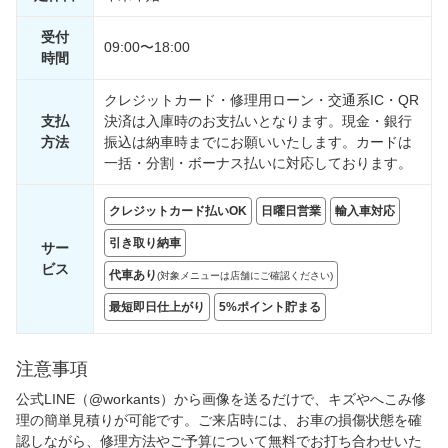
受付
09:00〜18:00
時間
クレジットカード・修理用ローン・交通系IC・QR
支払
決済は入庫時のお支払いとなります。現金・銀行
方法
振込は納車時までにお願いいたします。カードは
一括・分割・ボーナス払いに対応しております。
クレジットカード払いOK
日曜日営業
輸入車対応
引き取り納車
サー
ビス
代車あり
(対象メニューは店舗にご確認ください)
最短即日仕上がり
5%ポイント貯まる
注意事項
公式LINE（@workants）から画像を送るだけで、キズやへこみ修
理の簡単見積りが可能です。ご来店時には、お車の損傷状態を確
認しながら、修理方法やご予算について無料でお打ち合わせいた