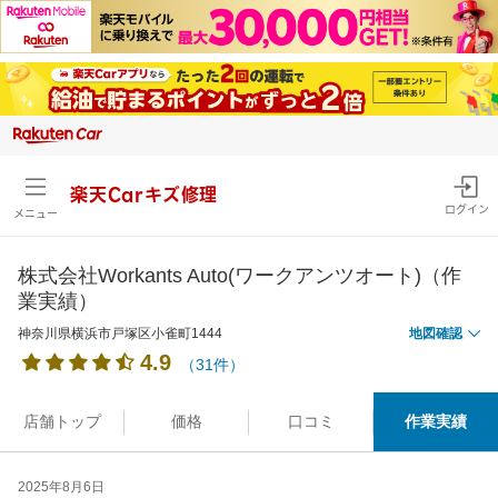
楽天Carキズ修理
ログイン
メニュー
株式会社Workants Auto(ワークアンツオート)（作
業実績）
神奈川県横浜市戸塚区小雀町1444
地図確認
4.9
（31件）
店舗トップ
価格
口コミ
作業実績
2025年8月6日