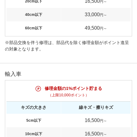
16,500
20cm以下
円～
33,000
40cm以下
円～
49,500
60cm以下
円～
※部品交換を伴う修理は、部品代を除く修理金額がポイント進呈
の対象となります。
輸入車
修理金額の1%ポイント貯まる
（上限10,000ポイント）
キズの大きさ
線キズ・擦りキズ
16,500
5cm以下
円～
16,500
10cm以下
円～