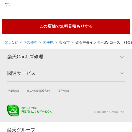
す。
この店舗で無料見積もりする
楽天Car
キズ修理
岩手県
釜石市
釜石中央インターSS(コース・料金)
楽天Carキズ修理
関連サービス
トップ
マイページ
メリット
ご利用ガイド
試乗・商談
新車購入
企業情報
個人情報保護方針
採用情報
板金とは
キャンペーン一覧
楽天Car車買取
車検予約
ランキング
よくある質問
キズ修理予約
洗車・コーティング予約
© Rakuten Group, Inc.
メンテナンス管理
タイヤ・パーツ購入
タイヤ交換サービス
楽天Car マガジン
楽天グループ