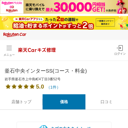
楽天Carキズ修理
ログイン
メニュー
釜石中央インターSS(コース・料金)
岩手県釜石市上中島町4丁目3番52号
5.0
（1件）
店舗トップ
価格
口コミ