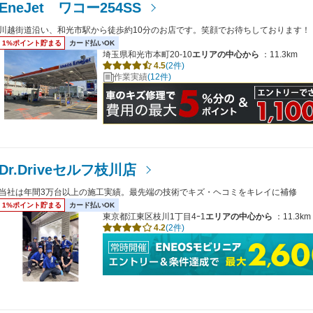
EneJet ワコー254SS
川越街道沿い、和光市駅から徒歩約10分のお店です。笑顔でお待ちしております！
1%ポイント貯まる
カード払いOK
埼玉県和光市本町20-10
エリアの中心から
：11.3km
4.5
(2件)
作業実績
(12件)
Dr.Driveセルフ枝川店
当社は年間3万台以上の施工実績。最先端の技術でキズ・ヘコミをキレイに補修
1%ポイント貯まる
カード払いOK
東京都江東区枝川1丁目4ｰ1
エリアの中心から
：11.3km
4.2
(2件)