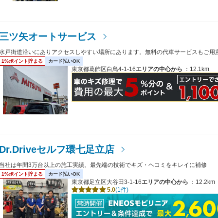
三ツ矢オートサービス
水戸街道沿いにありアクセスしやすい場所にあります。無料の代車サービスもご用
1%ポイント貯まる
カード払いOK
東京都葛飾区白鳥4-1-16
エリアの中心から
：12.1km
Dr.Driveセルフ環七足立店
当社は年間3万台以上の施工実績。最先端の技術でキズ・ヘコミをキレイに補修
1%ポイント貯まる
カード払いOK
東京都足立区大谷田3-1-16
エリアの中心から
：12.2km
5.0
(1件)