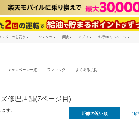
ヤ・パーツを買う
コンテンツ
保険
アプリ
お得/キャンペーン
楽天Carマガジン
キャンペーン
タイヤ・パーツ購入
自動車保険
楽天Carアプリ
自動車カタログ
タイヤ交換サービス
楽天マイカー
グ予約
キャンペーン一覧
ランキング
よくある質問
ズ修理店舗(7ページ目)
します。
距離の近い順
価