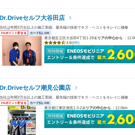
Dr.Driveセルフ大谷田店
当社は年間3万台以上の施工実績。最先端の技術でキズ・ヘコミをキレイに補修
1%ポイント貯まる
カード払いOK
東京都足立区大谷田4丁目1-29
エリアの中心から
：12.0
4.9
(8件)
Dr.Driveセルフ潮見公園店
当社は年間3万台以上の施工実績。最先端の技術でキズ・ヘコミをキレイに補修
1%ポイント貯まる
カード払いOK
東京都江東区潮見1-3-2
エリアの中心から
：12.0km