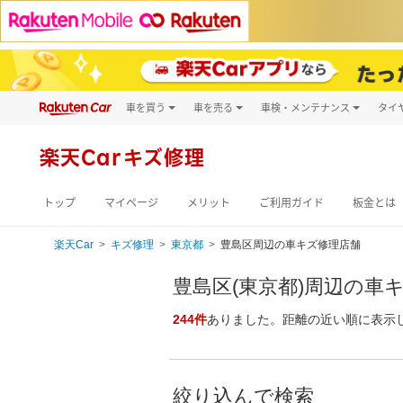
車を買う
車を売る
車検・メンテナンス
タイ
試乗・商談
楽天Car車買取
車検予約
キズ修理予約
新車
楽天Carキズ修理
洗車・コーティン
メンテナンス管理
トップ
マイページ
メリット
ご利用ガイド
板金とは
楽天Car
キズ修理
東京都
豊島区周辺の車キズ修理店舗
豊島区(東京都)周辺の車キ
244件
ありました。距離の近い順に表示
絞り込んで検索