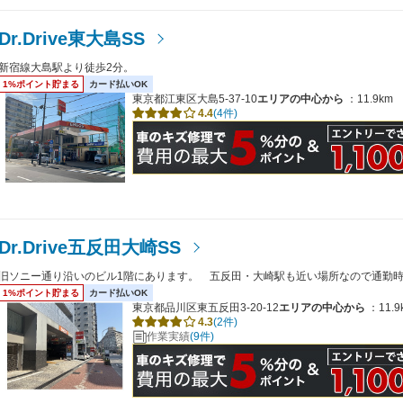
Dr.Drive東大島SS
新宿線大島駅より徒歩2分。
1%ポイント貯まる
カード払いOK
東京都江東区大島5-37-10
エリアの中心から
：11.9km
4.4
(4件)
Dr.Drive五反田大崎SS
旧ソニー通り沿いのビル1階にあります。 五反田・大崎駅も近い場所なので通勤
1%ポイント貯まる
カード払いOK
東京都品川区東五反田3-20-12
エリアの中心から
：11.9
4.3
(2件)
作業実績
(9件)