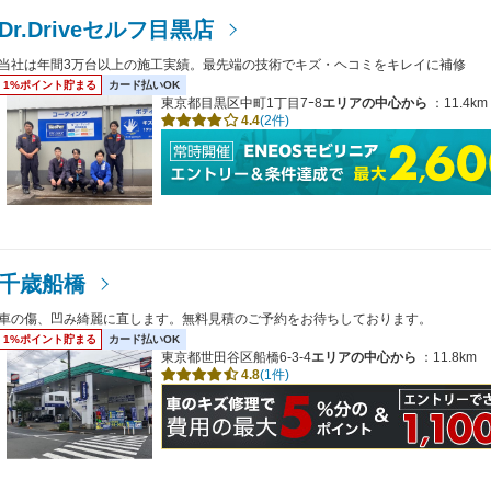
Dr.Driveセルフ目黒店
当社は年間3万台以上の施工実績。最先端の技術でキズ・ヘコミをキレイに補修
1%ポイント貯まる
カード払いOK
東京都目黒区中町1丁目7ｰ8
エリアの中心から
：11.4km
4.4
(2件)
千歳船橋
車の傷、凹み綺麗に直します。無料見積のご予約をお待ちしております。
1%ポイント貯まる
カード払いOK
東京都世田谷区船橋6-3-4
エリアの中心から
：11.8km
4.8
(1件)