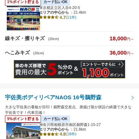
1%ポイント貯まる
カード払いOK
東京都足立区入谷4-20-5
エリアの中心から
：21.4km
4.7
(11件)
18,000
線キズ・擦りキズ
(20cm)
円～
36,000
へこみキズ
(20cm)
円～
宇佐美ボディリペアNAOS 16号鵜野森
大きな宇佐美の看板が目印！鵜野森交差点、唐揚げ屋が併設の綺麗で大きな
宇佐美です！代車完備！
5%ポイント貯まる
カード払いOK
神奈川県相模原市南区鵜野森1-15-27
エリアの中心から
：21.8km
4.8
(18件)