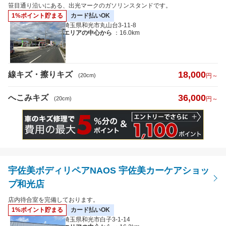
へこみキズ
笹目通り沿いにある、出光マークのガソリンスタンドです。
1%ポイント貯まる
カード払いOK
埼玉県和光市丸山台3-11-8
エリアの中心から
：16.0km
キズのサイズ
※5cm以下から選択可
18,000
線キズ・擦りキズ
(20cm)
円～
36,000
へこみキズ
(20cm)
円～
距離
宇佐美ボディリペアNAOS 宇佐美カーケアショッ
特徴から探す
プ和光店
詳細
店内待合室を完備しております。
クレジットカード
払いOK
1%ポイント貯まる
カード払いOK
埼玉県和光市白子3-1-14
代車あり