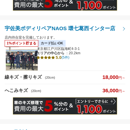
宇佐美ボディリペアNAOS 環七葛西インター店
店内待合室を完備しております。
1%ポイント貯まる
カード払いOK
東京都江戸川区臨海町4-3-1
エリアの中心から
：20.2km
5.0
(5件)
18,000
線キズ・擦りキズ
(20cm)
円～
36,000
へこみキズ
(20cm)
円～