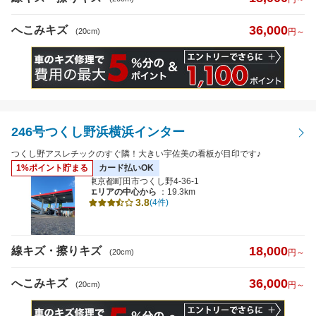
36,000
へこみキズ
(20cm)
円～
246号つくし野浜横浜インター
つくし野アスレチックのすぐ隣！大きい宇佐美の看板が目印です♪
1%ポイント貯まる
カード払いOK
東京都町田市つくし野4-36-1
エリアの中心から
：19.3km
3.8
(4件)
18,000
線キズ・擦りキズ
(20cm)
円～
36,000
へこみキズ
(20cm)
円～