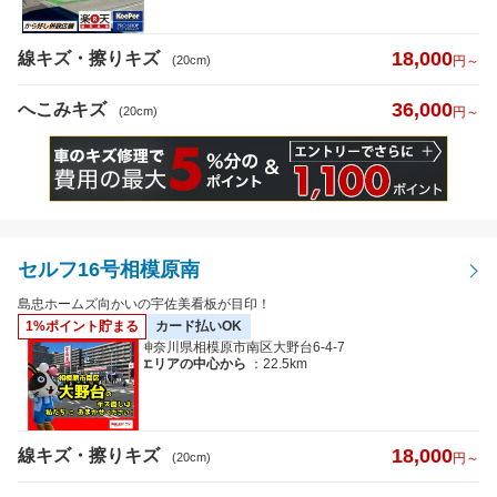
18,000
線キズ・擦りキズ
(20cm)
円～
36,000
へこみキズ
(20cm)
円～
セルフ16号相模原南
島忠ホームズ向かいの宇佐美看板が目印！
1%ポイント貯まる
カード払いOK
神奈川県相模原市南区大野台6-4-7
エリアの中心から
：22.5km
18,000
線キズ・擦りキズ
(20cm)
円～