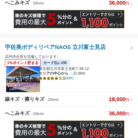
36,000
へこみキズ
(20cm)
円～
宇佐美ボディリペアNAOS 立川富士見店
店内待合室を完備しております。
1%ポイント貯まる
カード払いOK
東京都立川市富士見町7-38-12
エリアの中心から
：22.8km
5.0
(8件)
18,000
線キズ・擦りキズ
(20cm)
円～
36,000
へこみキズ
(20cm)
円～