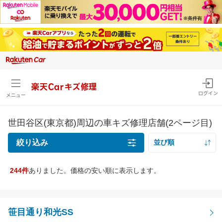
楽天Carキズ修理
ログイン
メニュー
世田谷区(東京都)周辺の車キズ修理店舗(2ページ目)
絞り込み
並び順
距離の近い順
244件
ありました。価格の安い順に表示します。
キズの種類
価格の安い順
線キズ・擦りキズ目安サイズを確認
価格の高い順
線キズ・擦りキズ
笹目通り和光SS