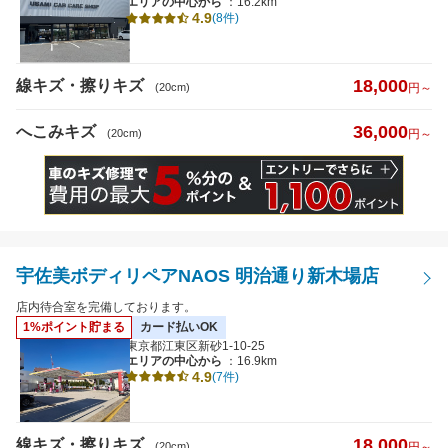
エリアの中心から
：16.2km
4.9
(8件)
日曜営業
夜間受付
（19時以降受付）
18,000
線キズ・擦りキズ
(20cm)
円～
引き取り納車
36,000
へこみキズ
(20cm)
円～
輸入車対応
最短即日仕上がり
ポイント2%以上
宇佐美ボディリペアNAOS 明治通り新木場店
検索
閉じる
店内待合室を完備しております。
1%ポイント貯まる
カード払いOK
東京都江東区新砂1-10-25
エリアの中心から
：16.9km
4.9
(7件)
18,000
線キズ・擦りキズ
(20cm)
円～