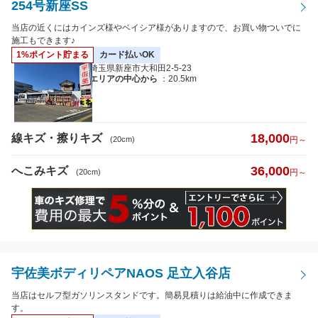
254号新座SS
当店の近くにはカインズ様やベイシア様がありますので、お買い物ついでに
施工もできます♪
1%ポイント貯まる
カード払いOK
埼玉県新座市大和田2-5-23
エリアの中心から
：20.5km
18,000
線キズ・擦りキズ
(20cm)
円～
36,000
へこみキズ
(20cm)
円～
宇佐美ボディリペアNAOS 足立入谷店
当店はセルフ型ガソリンスタンドです。簡易見積りは給油中に作成できま
す。