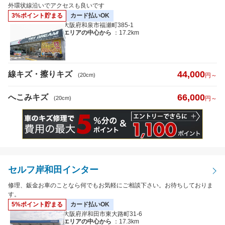
へこみキズ
外環状線沿いでアクセスも良いです
3%ポイント貯まる
カード払いOK
大阪府和泉市福瀬町385-1
エリアの中心から
：17.2km
キズのサイズ
※5cm以下から選択可
44,000
線キズ・擦りキズ
(20cm)
円～
66,000
へこみキズ
(20cm)
円～
距離
セルフ岸和田インター
特徴から探す
詳細
修理、鈑金お車のことなら何でもお気軽にご相談下さい。お待ちしておりま
す。
クレジットカード
払いOK
5%ポイント貯まる
カード払いOK
大阪府岸和田市東大路町31-6
エリアの中心から
：17.3km
代車あり