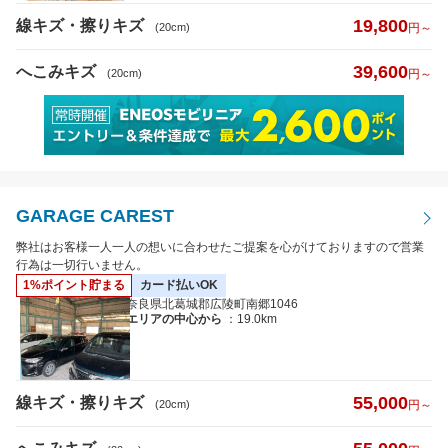
19,800
線キズ・擦りキズ
(20cm)
円～
39,600
へこみキズ
(20cm)
円～
GARAGE CAREST
弊社はお客様一人一人の想いに合わせたご提案を心がけておりますので営業
行為は一切行いません。
1%ポイント貯まる
カード払いOK
奈良県北葛城郡広陵町南郷1046
エリアの中心から
：19.0km
55,000
線キズ・擦りキズ
(20cm)
円～