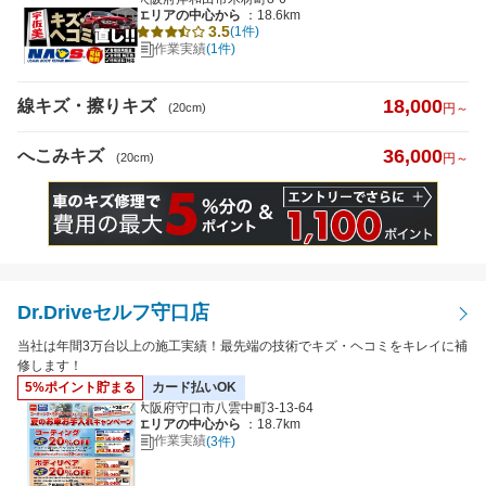
エリアの中心から
：18.6km
3.5
(1件)
作業実績
(1件)
18,000
線キズ・擦りキズ
(20cm)
円～
36,000
へこみキズ
(20cm)
円～
Dr.Driveセルフ守口店
当社は年間3万台以上の施工実績！最先端の技術でキズ・ヘコミをキレイに補
修します！
5%ポイント貯まる
カード払いOK
大阪府守口市八雲中町3-13-64
エリアの中心から
：18.7km
作業実績
(3件)