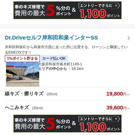
Dr.Driveセルフ岸和田和泉インターSS
岸和田和泉ICから和泉市方面に走った所に位置する、ローソンと隣接してい
るENEOSです！
1%ポイント貯まる
カード払いOK
大阪府和泉市春木町1149-1
エリアの中心から
：18.1km
19,800
線キズ・擦りキズ
(20cm)
円～
39,600
へこみキズ
(20cm)
円～