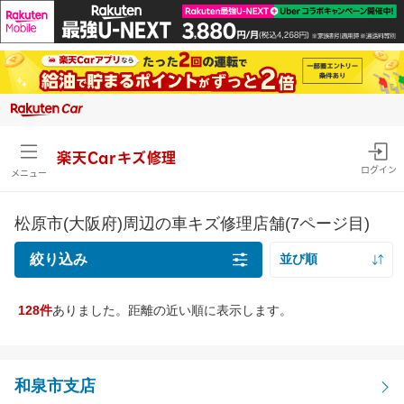
楽天Carキズ修理
ログイン
メニュー
松原市(大阪府)周辺の車キズ修理店舗(7ページ目)
絞り込み
並び順
距離の近い順
128件
ありました。距離の近い順に表示します。
キズの種類
価格の安い順
線キズ・擦りキズ目安サイズを確認
価格の高い順
線キズ・擦りキズ
和泉市支店