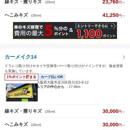
23,760
線キズ・擦りキズ
(20cm)
円～
41,250
へこみキズ
(20cm)
円～
カーメイク14
ドラレコ取り付けやタイヤ交換等パーツ取り付けがメインですが、板金塗装
も実施しています。
1%ポイント貯まる
カード払いOK
大阪府大阪市淀川区田川北3-8-12
エリアの中心から
：17.8km
30,000
線キズ・擦りキズ
(20cm)
円～
30,000
へこみキズ
(20cm)
円～