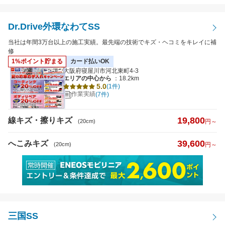
Dr.Drive外環なわてSS
当社は年間3万台以上の施工実績。最先端の技術でキズ・ヘコミをキレイに補
修
1%ポイント貯まる
カード払いOK
大阪府寝屋川市河北東町4-3
エリアの中心から
：18.2km
5.0
(1件)
作業実績
(7件)
19,800
線キズ・擦りキズ
(20cm)
円～
39,600
へこみキズ
(20cm)
円～
三国SS