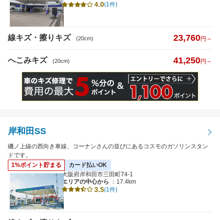
4.0
(1件)
日曜営業
23,760
線キズ・擦りキズ
夜間受付
(20cm)
円～
（19時以降受付）
引き取り納車
41,250
へこみキズ
(20cm)
円～
輸入車対応
最短即日仕上がり
ポイント2%以上
岸和田SS
検索
閉じる
磯ノ上線の西向き車線、コーナンさんの並びにあるコスモのガソリンスタン
ドです。
1%ポイント貯まる
カード払いOK
大阪府岸和田市三田町74-1
エリアの中心から
：17.4km
3.5
(1件)