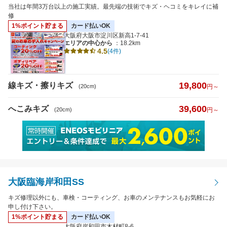
当社は年間3万台以上の施工実績。最先端の技術でキズ・ヘコミをキレイに補
修
1%ポイント貯まる
カード払いOK
大阪府大阪市淀川区新高1-7-41
エリアの中心から
：18.2km
4.5
(4件)
19,800
線キズ・擦りキズ
(20cm)
円～
39,600
へこみキズ
(20cm)
円～
大阪臨海岸和田SS
キズ修理以外にも、車検・コーティング、お車のメンテナンスもお気軽にお
申し付け下さい。
1%ポイント貯まる
カード払いOK
大阪府岸和田市木材町8-6