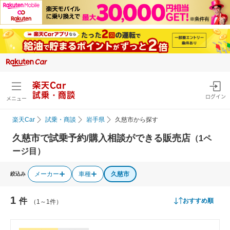
楽天Car
試乗・商談
ログイン
メニュー
楽天Car
試乗・商談
岩手県
久慈市から探す
久慈市で試乗予約/購入相談ができる販売店
（1ペ
ージ目）
メーカー
車種
久慈市
絞込み
1
件
おすすめ順
（1～1件）