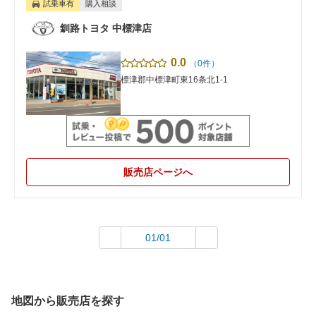
試乗車有
購入相談
釧路トヨタ 中標津店
0.0
（0件）
標津郡中標津町東16条北1-1
販売店ページへ
01/01
地図から販売店を探す