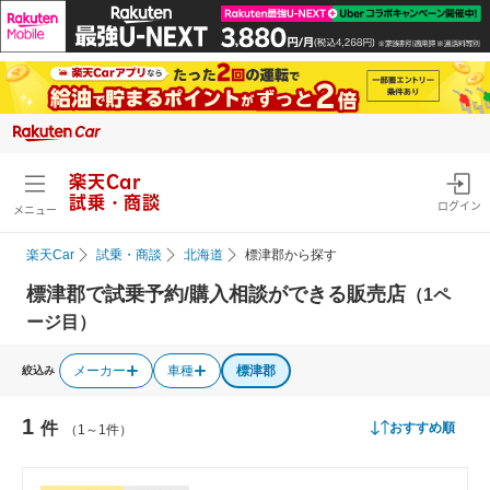
楽天Car
試乗・商談
ログイン
メニュー
楽天Car
試乗・商談
北海道
標津郡から探す
標津郡で試乗予約/購入相談ができる販売店
（1ペ
ージ目）
メーカー
車種
標津郡
絞込み
1
件
おすすめ順
（1～1件）