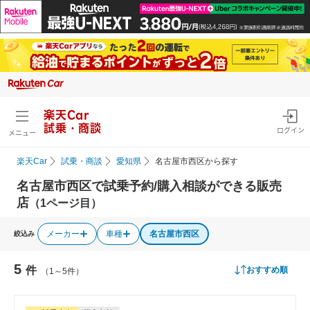
楽天Car
試乗・商談
ログイン
メニュー
楽天Car
試乗・商談
愛知県
名古屋市西区から探す
名古屋市西区で試乗予約/購入相談ができる販売
店
（1ページ目）
メーカー
車種
名古屋市西区
絞込み
5
件
おすすめ順
（1～5件）