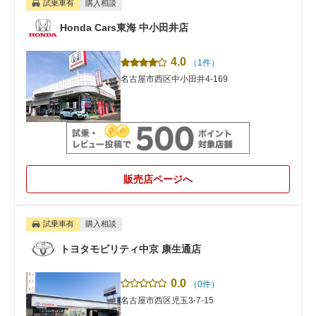
試乗車有
購入相談
Honda Cars東海 中小田井店
4.0
（1件）
名古屋市西区中小田井4-169
販売店ページへ
試乗車有
購入相談
トヨタモビリティ中京 康生通店
0.0
（0件）
名古屋市西区児玉3-7-15