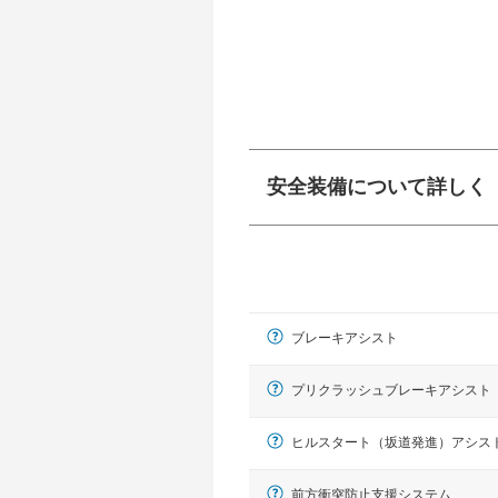
安全装備について詳しく
衝突防止
前走車や歩行者との
ーキアシスト、ABS
ブレーキアシスト
車線逸脱防止
車線のはみだしやふ
プアシストなどが装
プリクラッシュブレーキアシスト
運転・駐車支援
ヒルスタート（坂道発進）アシス
駐車をスムーズに行
グ・アシストやサイ
前方衝突防止支援システム