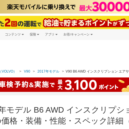
コンテンツ
保険
アプリ
お得/キャンペーン
楽天Carマガジン
キャンペーン一覧
ツ購入
自動車保険
楽天Carアプリ
自動車カタログ
ービス
楽天マイカー割
VOLVO）
V90
2017年モデル
V90 B6 AWD インスクリプション エ
17年モデル B6 AWD インスクリプ
価格・装備・性能・スペック詳細（2