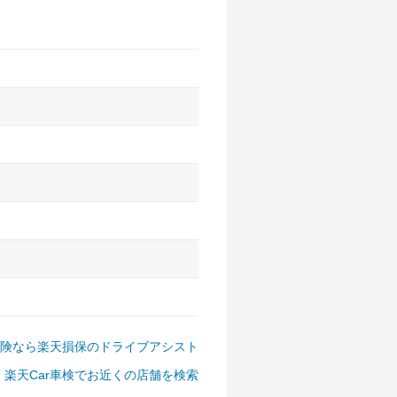
アルファード、フォレスター、
ゴン、デリカD:5 など
険なら楽天損保のドライブアシスト
楽天Car車検でお近くの店舗を検索