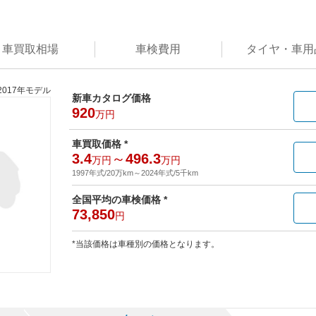
車買取
相場
車検
費用
タイヤ・
車用
2017年モデル
新車カタログ価格
920
万円
車買取価格 *
3.4
～
496.3
万円
万円
1997年式/20万km
～
2024年式/5千km
全国平均の車検価格 *
73,850
円
*当該価格は車種別の価格となります。