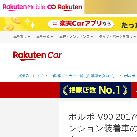
車を買う
車を売る
車検・メンテナンス
タイヤ・パーツを買う
試乗・商談
楽天Car車買取
車検予約
タイヤ・パー
キズ修理予約
新車
タイヤ交換サ
洗車・コーティング予約
メンテナンス管理
楽天Carトップ
自動車メーカー一覧（自動車カタログ）
ボルボ（
ボルボ V90 20
ンション装着車の