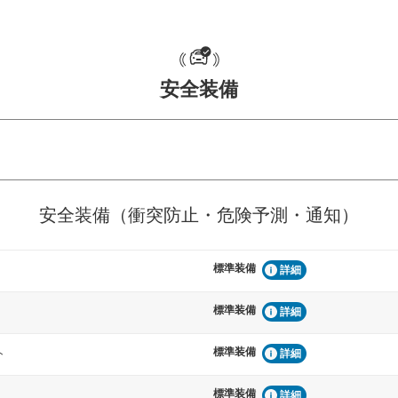
安全装備
危険予測・通知
衝突を回避するプリクラッシュブレ
見えにくい場所に潜む
安全装備（衝突防止・危険予測・通知）
などが装備されています。
テムなどが装備されて
標準装備
車間距離制御
詳細
らつきを防止するためにレーンキー
安全な車間距離を保ち
備されています
ブ・クルーズ・コント
標準装備
詳細
標準装備
衝撃軽減
ト
詳細
うためにインテリジェンスパーキン
万が一車体が衝撃を受
ドブラインドモニターなどが装備さ
るSRSエアバッグシス
標準装備
詳細