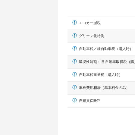
エコカー減税
グリーン化特例
自動車税／軽自動車税（購入時）
環境性能割：旧 自動車取得税（購
軽自動車
自動車税重量税（購入時）
N-BOX、ワゴンR、タント、アル
車検費用相場（基本料金のみ）
自賠責保険料