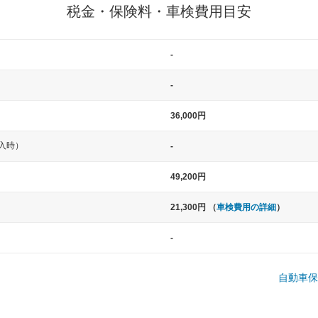
税金・保険料・車検費用目安
一般的な車体のサイズの目安
-
-
36,000円
入時）
-
中型車
大型車
49,200円
ト など
ノア、セレナ、プリウス、カローラ、ステ
クラウン、
21,300円 （
車検費用の詳細
）
ップワゴン など
ハイエースワ
-
一般的な荷物のサイズの目安
自動車保