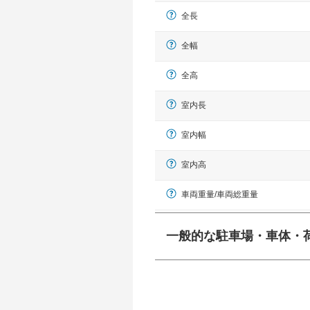
全長
全幅
全高
室内長
室内幅
室内高
車両重量/車両総重量
一般的な駐車場・車体・
一般的に塗料などによる駐車場ライン
幅 5,000mmというサイズが