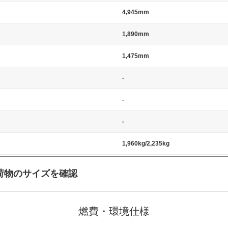
4,945mm
1,890mm
1,475mm
-
-
-
1,960kg/2,235kg
荷物のサイズを確認
施工の際には、1台当たりのスペースと駐車に必要な車路幅が、幅 2,500m
標準値（最低値）とされる事が多いようです。
燃費・環境仕様