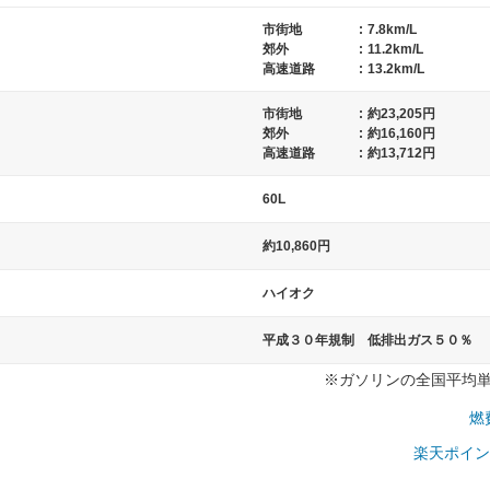
市街地
:
7.8km/L
郊外
:
11.2km/L
高速道路
:
13.2km/L
市街地
:
約23,205円
）
郊外
:
約16,160円
高速道路
:
約13,712円
60L
約10,860円
ハイオク
平成３０年規制 低排出ガス５０％
※ガソリンの全国平均単価：
燃
楽天ポイン