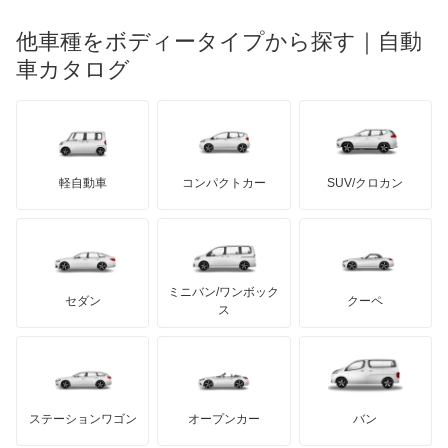
メルセデス・ベンツ
デーウ
もっと見る
マーキュリー
BYD
ロータス
ランチア
他車種をボディータイプから探す｜自動
日産ディーゼル
もっと見る
マイバッハ
キア
リンカーン
プロトン
車カタログ
ローバー
ランボルギーニ
日野自動車
ブラバス
サンヨン
デロリアン
TD
ロールスロイス
デトマソ
三菱ふそう
ミニ
ADモータース
サリーン
ドンカーブート
ジネッタ
アバルト
軽自動車
コンパクトカー
SUV/クロカン
UDトラックス
アルテガ
プリムス
バーキン
もっと見る
ケータハム
イノチェンティ
レクサス
テスラ
セアト
もっと見る
カーボディーズ
もっと見る
アキュラ
ミニバン/ワンボック
ジープ
KTM
セダン
クーペ
モーガン
ス
もっと見る
ダッジ
アルテガ
バンデンプラス
GMC
マクラーレン
もっと見る
ステーションワゴン
オープンカー
バン
ハマー