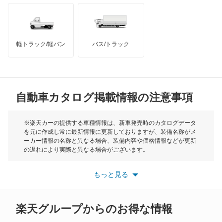
オースチン
インフィニティ
モーリス
軽トラック/軽バン
バス/トラック
トライアンフ
もっと見る
MG
自動車カタログ掲載情報の注意事項
ミニ
モーク
※楽天カーの提供する車種情報は、新車発売時のカタログデータ
を元に作成し常に最新情報に更新しておりますが、装備名称がメ
ーカー情報の名称と異なる場合、装備内容や価格情報などが更新
もっと見る
の遅れにより実際と異なる場合がございます。
※最新情報につきましては、各メーカーの情報をご確認くださ
い。
もっと見る
※また安全装備につきましては同名称の装備であっても動作範囲
や性能に違いがございますので、詳細情報は各メーカーの情報を
ご確認ください。
楽天グループからのお得な情報