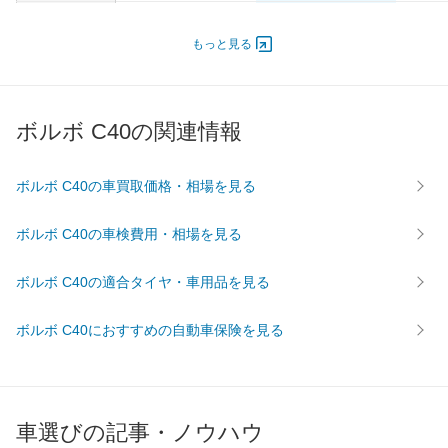
オートスライド
-
-
-
ドア
もっと見る
エンジン
最高出力
- [-]/ -
- [-]/ -
- [-]/ -
最高トルク
- [-]/ -
- [-]/ -
- [-]/ -
ボルボ C40の関連情報
過給機
-
-
-
タイヤ
ボルボ C40の車買取価格・相場を見る
前輪サイズ
235/50R19
235/45R20
235/50
後輪サイズ
255/45R19
255/40R20
255/45
ボルボ C40の車検費用・相場を見る
燃費
ボルボ C40の適合タイヤ・車用品を見る
WLTC
-
-
-
WLTC/市街地
-
-
-
ボルボ C40におすすめの自動車保険を見る
WLTC/郊外
-
-
-
WLTC/高速道路
-
-
-
JC08
-
-
-
車選びの記事・ノウハウ
1015
-
-
-