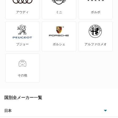
S70
アウディ
ミニ
ボルボ
S80
S90
プジョー
ポルシェ
アルファロメオ
V40
V50
V60
その他
V70
V90
国別全メーカー一覧
XC40
日本