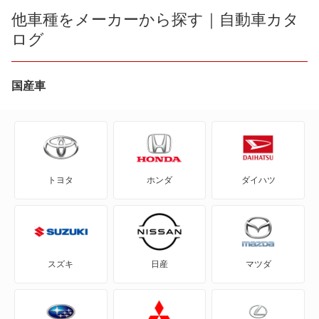
240 エステート
他車種をメーカーから探す｜自動車カタ
XC60
ログ
480
XC90
740
国産車
クロスカントリー
740 エステート
もっと見る
760
トヨタ
ホンダ
ダイハツ
760 エステート
780
850
スズキ
日産
マツダ
850 エステート
940