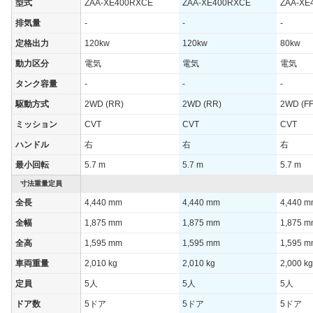
型式
ZAA-XE400RXCE
ZAA-XE400RXCE
ZAA-XE
排気量
-
-
-
定格出力
120kw
120kw
80kw
動力区分
電気
電気
電気
タンク容量
-
-
-
駆動方式
2WD (RR)
2WD (RR)
2WD (FF
ミッション
CVT
CVT
CVT
ハンドル
右
右
右
最小回転
5.7 m
5.7 m
5.7 m
寸法重量定員
全長
4,440 mm
4,440 mm
4,440 
全幅
1,875 mm
1,875 mm
1,875 
全高
1,595 mm
1,595 mm
1,595 
車両重量
2,010 kg
2,010 kg
2,000 kg
定員
5人
5人
5人
ドア数
5ドア
5ドア
5ドア