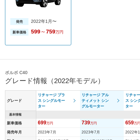
2022年1月〜
発売
599
～
759
万円
新車価格
ボルボ C40
グレード情報（2022年モデル）
リチャージ プラ
リチャージ アル
リチャー
グレード
ス シングルモー
ティメット シン
ス シン
ター
グルモーター
ター
基本情報
699
739
659
新車価格
万円
万円
万
発売年月
2023年7月
2023年7月
2022年