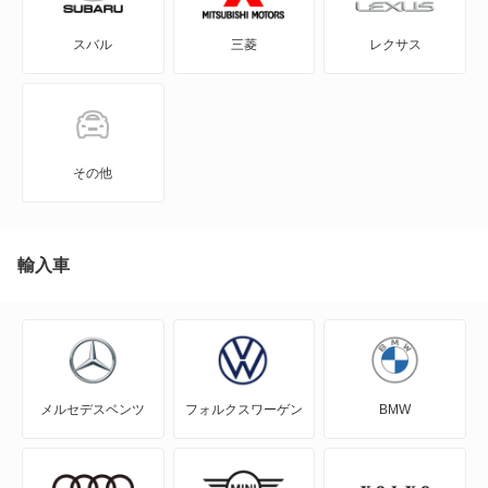
スバル
三菱
レクサス
940 エステート
960
960 エステート
その他
C30
C70
輸入車
EX30
EX40
メルセデスベンツ
フォルクスワーゲン
BMW
S40
S60