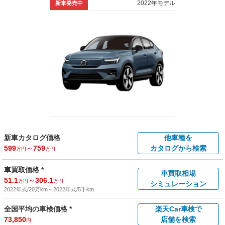
2022年モデル
新車発売中
新車カタログ価格
他車種を
599
～
759
カタログから検索
万円
万円
車買取価格 *
車買取相場
51.1
～
306.1
万円
万円
シミュレーション
2022年式/20万km
～
2022年式/5千km
全国平均の車検価格 *
楽天Car車検で
73,850
店舗を検索
円