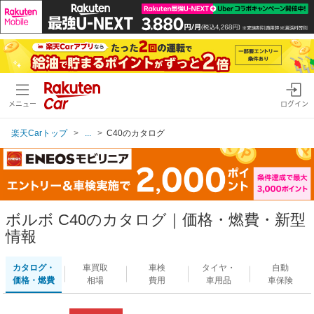
メニュー
ログイン
楽天Carトップ
...
C40のカタログ
ボルボ C40のカタログ｜価格・燃費・新型
情報
カタログ・
車買取
車検
タイヤ・
自動
価格・燃費
相場
費用
車用品
車保険