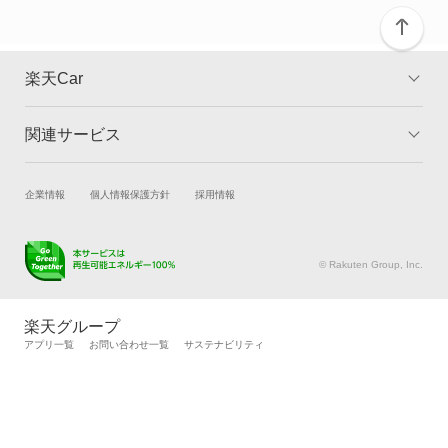
楽天Car
関連サービス
TOP
よくある質問
キャンペーン一覧
試乗・商談
新車購入
企業情報
個人情報保護方針
採用情報
楽天Car車買取
車検予約
キズ修理予約
洗車・コーティング予約
© Rakuten Group, Inc.
メンテナンス管理
タイヤ・パーツ購入
タイヤ交換サービス
楽天Car マガジン
楽天グループ
自動車カタログ
自動車保険
アプリ一覧
お問い合わせ一覧
サステナビリティ
楽天マイカー割