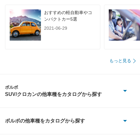
60km定地
-
-
-
おすすめの軽自動車やコ
装備詳細を見る
装備詳細を見る
装備
装備オプション
ンパクトカー5選
2021-06-29
もっと見る
ボルボ
SUV/クロカンの他車種をカタログから探す
EX30
EX40
ボルボの他車種をカタログから探す
240
XC40