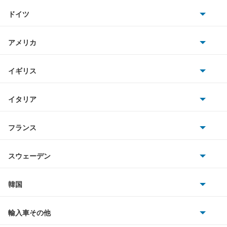
トヨタ
XC60
ドイツ
日産
XC70
AMG
アメリカ
ホンダ
XC90
BMW
キャデラック
イギリス
三菱
クロスカントリー
BMWアルピナ
クライスラー
TVR
イタリア
マツダ
スマート
もっと見る
サターン
アストンマーティン
アルファロメオ
フランス
いすゞ
アウディ
シボレー
ジャガー
アウトビアンキ
シトロエン
スバル
スウェーデン
オペル
ビュイック
ダイムラー
フィアット
プジョー
スズキ
サーブ
フォルクスワーゲン
韓国
フォード
ベントレー
フェラーリ
ルノー
ダイハツ
ボルボ
ポルシェ
ヒョンデ
ポンティアック
輸入車その他
ランドローバー
マセラティ
ブガッティ
光岡自動車