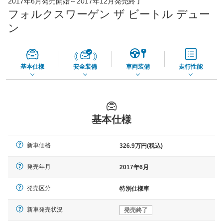
2017年6月発売開始～2017年12月発売終了
65,050
店舗を検索
円
フォルクスワーゲン ザ ビートル デュー
*当該価格は車種別の価格となります。
ン
基本仕様
安全装備
車両装備
走行性能
基本仕様
新車価格
326.9万円(税込)
発売年月
2017年6月
発売区分
特別仕様車
新車発売状況
発売終了