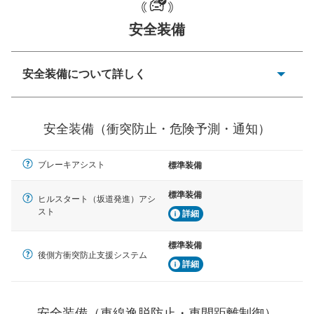
安全装備
一般的な荷物のサイズの目安
安全装備について詳しく
衝突防止
前走車や歩行者との衝突を回避するプリクラッシュブレ
安全装備（衝突防止・危険予測・通知）
ーキアシスト、ABSなどが装備されています。
危険予測・通知
ブレーキアシスト
標準装備
見えにくい場所に潜む危険を予測・通知するためのシス
テムなどが装備されています。
標準装備
ヒルスタート（坂道発進）アシ
スト
車線逸脱防止
詳細
車線のはみだしやふらつきを防止するためにレーンキー
プアシストなどが装備されています
標準装備
後側方衝突防止支援システム
詳細
車間距離制御
安全な車間距離を保ちながら前車を追従するアダプティ
ブ・クルーズ・コントロールなどが装備されています。
安全装備（車線逸脱防止・車間距離制御）