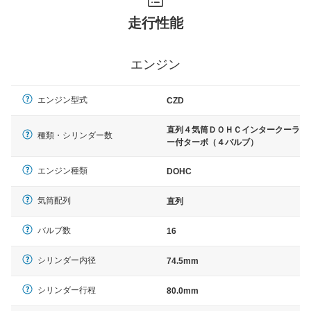
走行性能
エンジン
エンジン型式
CZD
直列４気筒ＤＯＨＣインタークーラ
種類・シリンダー数
ー付ターボ（４バルブ）
エンジン種類
DOHC
気筒配列
直列
バルブ数
16
シリンダー内径
74.5mm
シリンダー行程
80.0mm