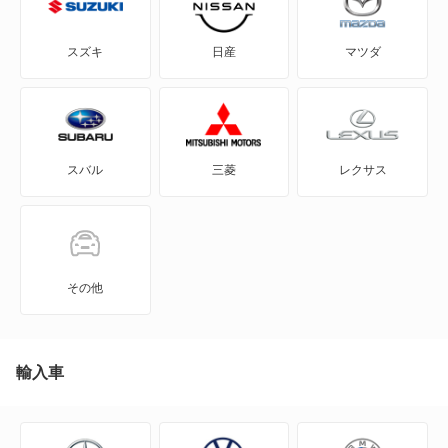
アルテオンシューティングブレーク
スズキ
日産
マツダ
イオス
イー・アップ!
スバル
三菱
レクサス
イー・ゴルフ
カラベル
カリフォルニア
その他
カルマンギア
クロスゴルフ
輸入車
クロスポロ