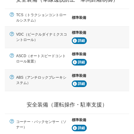
運転・駐車支援
駐車をスムーズに行うためにインテリジェンスパーキン
グ・アシストやサイドブラインドモニターなどが装備さ
TCS（トラクションコントロー
標準装備
れています。
ルシステム）
衝撃軽減
標準装備
VDC（ビークルダイナミクスコ
万が一車体が衝撃を受けたときに、運転者・同乗者を守
ントロール）
詳細
るSRSエアバッグシステム、プリテンショナーシートベ
ルトなどが装備されています。
標準装備
ASCD（オートスピードコント
ロール装置）
詳細
標準装備
ABS（アンチロックブレーキシ
ステム）
詳細
安全装備（運転操作・駐車支援）
標準装備
コーナー・バックセンサー（ソ
ナー）
詳細