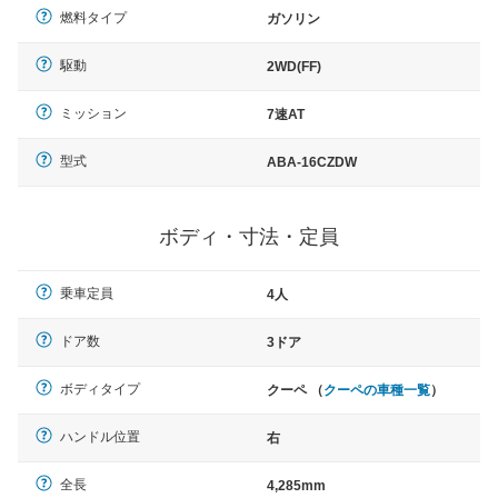
燃料タイプ
ガソリン
駆動
2WD(FF)
ミッション
7速AT
型式
ABA-16CZDW
ボディ・寸法・定員
乗車定員
4人
ドア数
3ドア
ボディタイプ
クーペ （
クーペの車種一覧
）
ハンドル位置
右
全長
4,285mm