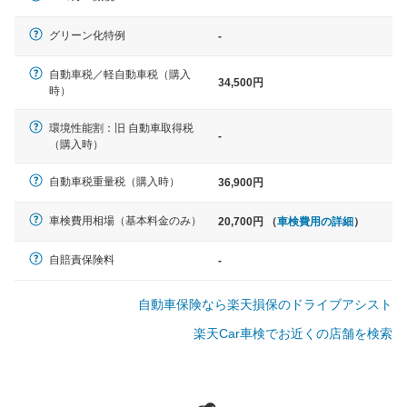
軽自動車
グリーン化特例
-
N-BOX、ワゴンR、タント、アル
ト など
自動車税／軽自動車税（購入
34,500円
時）
環境性能割：旧 自動車取得税
-
（購入時）
中型車
ノア、セレナ、プリウス、カロー
自動車税重量税（購入時）
36,900円
ラ、ステップワゴン など
車検費用相場（基本料金のみ）
20,700円 （
車検費用の詳細
）
自賠責保険料
-
大型車
自動車保険なら楽天損保のドライブアシスト
クラウン、アルファード、フォレ
スター、ハイエースワゴン、デリ
楽天Car車検でお近くの店舗を検索
カD:5 など