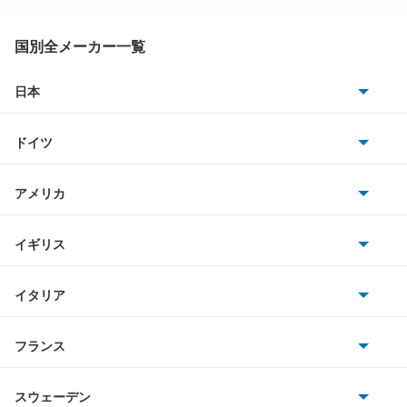
ゴルフヴァリアント
シャラン
国別全メーカー一覧
シロッコ
日本
トヨタ
ジェッタ
ドイツ
日産
タイプ2
AMG
アメリカ
ホンダ
ティグアン
BMW
キャデラック
イギリス
三菱
ティグアンR
BMWアルピナ
クライスラー
TVR
イタリア
マツダ
デリバリーバン
スマート
サターン
アストンマーティン
アルファロメオ
フランス
いすゞ
トゥアレグ
アウディ
シボレー
ジャガー
アウトビアンキ
シトロエン
スバル
トランスポーター コンビ
スウェーデン
オペル
ビュイック