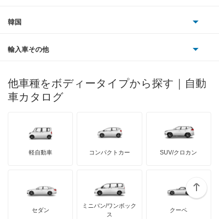
ダイムラー
フィアット
プジョー
スズキ
サーブ
ニュービートル
フォルクスワーゲン
韓国
フォード
ベントレー
フェラーリ
ルノー
ダイハツ
ボルボ
パサート
ポルシェ
ヒョンデ
ポンティアック
輸入車その他
ランドローバー
マセラティ
ブガッティ
光岡自動車
パサートCC
メルセデス・ベンツ
デーウ
もっと見る
マーキュリー
BYD
ロータス
ランチア
他車種をボディータイプから探す｜自動
日産ディーゼル
もっと見る
パサートGTE
マイバッハ
キア
リンカーン
プロトン
車カタログ
ローバー
ランボルギーニ
日野自動車
パサートGTEヴァリアント
ブラバス
サンヨン
デロリアン
TD
ロールスロイス
デトマソ
三菱ふそう
パサートオールトラック
ミニ
ADモータース
サリーン
ドンカーブート
ジネッタ
アバルト
軽自動車
コンパクトカー
SUV/クロカン
UDトラックス
パサートワゴン
アルテガ
プリムス
バーキン
もっと見る
ケータハム
イノチェンティ
レクサス
パサートヴァリアント
テスラ
セアト
もっと見る
カーボディーズ
もっと見る
アキュラ
ビートル
ミニバン/ワンボック
ジープ
KTM
セダン
クーペ
モーガン
ス