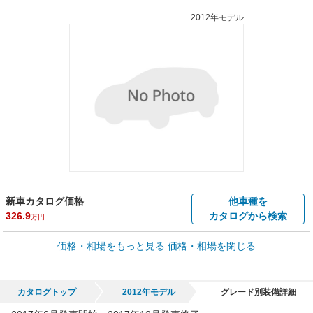
2012年モデル
新車カタログ価格
他車種を
326.9
カタログから検索
万円
車買取価格 *
価格・相場をもっと見る
価格・相場を閉じる
車買取相場
2.5
～
291.8
万円
万円
シミュレーション
2014年式/20万km
～
2014年式/5千km
カタログトップ
2012年モデル
グレード別装備詳細
全国平均の車検価格 *
楽天Car車検で