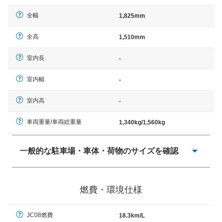
全幅
1,825mm
全高
1,510mm
室内長
-
室内幅
-
室内高
-
車両重量/車両総重量
1,340kg/1,560kg
一般的な駐車場・車体・荷物のサイズを確認
一般的に塗料などによる駐車場ライン施工の際には、1台
当たりのスペースと駐車に必要な車路幅が、幅 2,500mm
燃費・環境仕様
× 長さ 5,000mm 車路幅 5,000mmというサイズが標準値
（最低値）とされる事が多いようです。
JC08燃費
18.3km/L