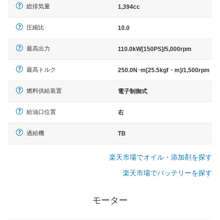
総排気量
1,394cc
圧縮比
10.0
最高出力
110.0kW[150PS]/5,000rpm
最高トルク
250.0N･m[25.5kgf・m]/1,500rpm
燃料供給装置
電子制御式
給油口位置
右
過給機
TB
楽天市場でオイル・添加剤を探す
楽天市場でバッテリーを探す
モーター