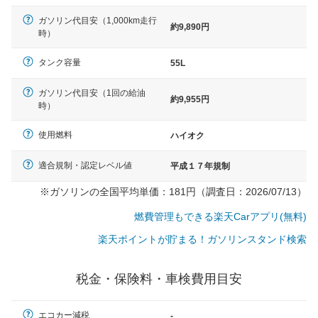
ガソリン代目安（1,000km走行
約9,890円
時）
タンク容量
55L
ガソリン代目安（1回の給油
約9,955円
時）
使用燃料
ハイオク
適合規制・認定レベル値
平成１７年規制
※ガソリンの全国平均単価：181円（調査日：2026/07/13）
燃費管理もできる楽天Carアプリ(無料)
楽天ポイントが貯まる！ガソリンスタンド検索
税金・保険料・車検費用目安
一般的な車体のサイズの目安
エコカー減税
-