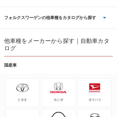
フォルクスワーゲンの他車種をカタログから探す
CC
ID.4
他車種をメーカーから探す｜自動車カタ
ログ
ID.Buzz
T-クロス
国産車
T-ロック
T-ロックR
トヨタ
ホンダ
ダイハツ
アップ!
アルテオン