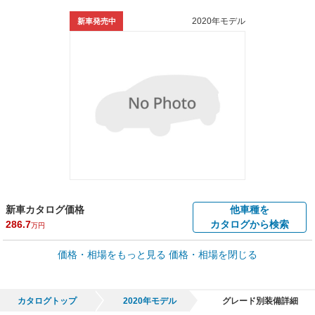
2020年モデル
新車発売中
新車カタログ価格
他車種を
286.7
カタログから検索
万円
車買取価格 *
価格・相場をもっと見る
価格・相場を閉じる
車買取相場
17.8
～
262.4
万円
万円
シミュレーション
2021年式/20万km
～
2025年式/5千km
カタログトップ
2020年モデル
グレード別装備詳細
全国平均の車検価格 *
楽天Car車検で