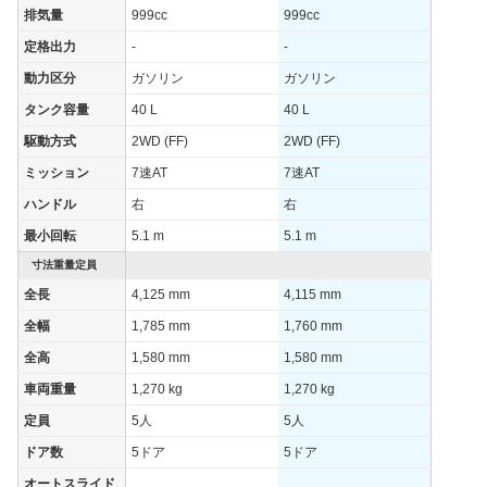
排気量
999cc
999cc
定格出力
-
-
動力区分
ガソリン
ガソリン
タンク容量
40 L
40 L
駆動方式
2WD (FF)
2WD (FF)
ミッション
7速AT
7速AT
ハンドル
右
右
最小回転
5.1 m
5.1 m
寸法重量定員
全長
4,125 mm
4,115 mm
全幅
1,785 mm
1,760 mm
全高
1,580 mm
1,580 mm
車両重量
1,270 kg
1,270 kg
定員
5人
5人
ドア数
5ドア
5ドア
オートスライド