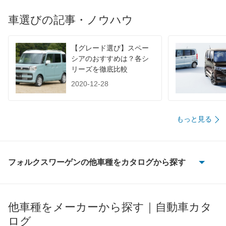
装備詳細を見る
装備詳細を見る
装備オプション
車選びの記事・ノウハウ
【グレード選び】スペー
シアのおすすめは？各シ
リーズを徹底比較
2020-12-28
もっと見る
フォルクスワーゲンの他車種をカタログから探す
CC
ID.4
他車種をメーカーから探す｜自動車カタ
ログ
ID.Buzz