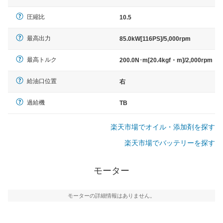
圧縮比
10.5
最高出力
85.0kW[116PS]/5,000rpm
最高トルク
200.0N･m[20.4kgf・m]/2,000rpm
給油口位置
右
過給機
TB
楽天市場でオイル・添加剤を探す
楽天市場でバッテリーを探す
モーター
モーターの詳細情報はありません。