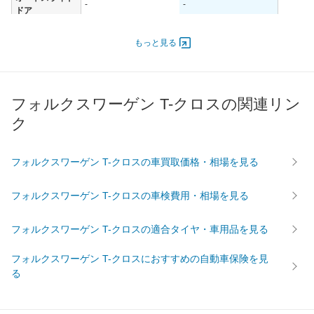
-
-
ドア
エンジン
もっと見る
最高出力
85.00 [116]/ 5,000
85.00 [116]/ 5,000
最高トルク
200 [20.4]/ 2,000
200 [20.4]/ 2,000
過給機
TB
TB
フォルクスワーゲン T-クロスの関連リン
タイヤ
ク
前輪サイズ
215/45R18
205/55R17
後輪サイズ
215/45R18
205/55R17
フォルクスワーゲン T-クロスの車買取価格・相場を見る
燃費
WLTC
16.9km/L
16.9km/L
フォルクスワーゲン T-クロスの車検費用・相場を見る
WLTC/市街地
13.2km/L
13.2km/L
WLTC/郊外
17.1km/L
17.1km/L
フォルクスワーゲン T-クロスの適合タイヤ・車用品を見る
WLTC/高速道路
19.1km/L
19.1km/L
フォルクスワーゲン T-クロスにおすすめの自動車保険を見
JC08
19.3km/L
19.3km/L
る
1015
-
-
60km定地
-
-