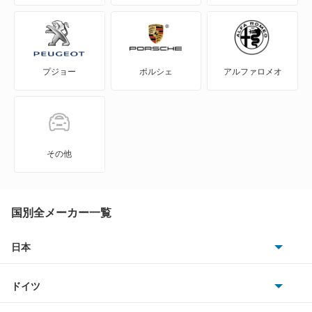
ゴルフR ヴァリアント
ゴルフトゥーラン
プジョー
ポルシェ
アルファロメオ
ゴルフプラス
ゴルフワゴン
ゴルフヴァリアント
その他
ザ ビートル
シャラン
国別全メーカー一覧
シロッコ
日本
トヨタ
ジェッタ
ドイツ
日産
タイプ2