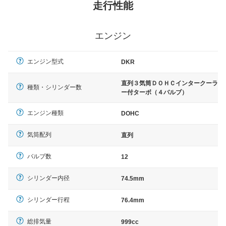
走行性能
エンジン
エンジン型式
DKR
直列３気筒ＤＯＨＣインタークーラ
種類・シリンダー数
ー付ターボ（４バルブ）
エンジン種類
DOHC
気筒配列
直列
バルブ数
12
シリンダー内径
74.5mm
シリンダー行程
76.4mm
総排気量
999cc