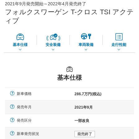
2021年9月発売開始～2022年4月発売終了
65,050
店舗を検索
円
フォルクスワーゲン T-クロス TSI アクテ
*当該価格は車種別の価格となります。
ィブ
基本仕様
安全装備
車両装備
走行性能
基本仕様
新車価格
286.7万円(税込)
発売年月
2021年9月
発売区分
一部改良
新車発売状況
発売終了