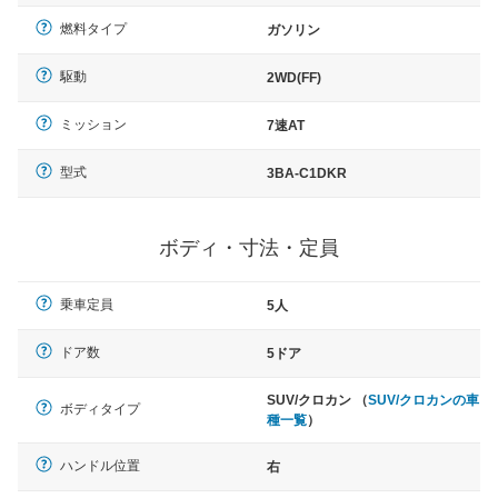
燃料タイプ
ガソリン
駆動
2WD(FF)
ミッション
7速AT
型式
3BA-C1DKR
ボディ・寸法・定員
乗車定員
5人
ドア数
5ドア
SUV/クロカン （
SUV/クロカンの車
ボディタイプ
種一覧
）
ハンドル位置
右