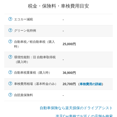
税金・保険料・車検費用目安
軽自動車
エコカー減税
-
N-BOX、ワゴンR、タント、アル
ト など
グリーン化特例
-
自動車税／軽自動車税（購入
25,000円
時）
中型車
環境性能割：旧 自動車取得税
ノア、セレナ、プリウス、カロー
-
（購入時）
ラ、ステップワゴン など
自動車税重量税（購入時）
36,900円
車検費用相場（基本料金のみ）
20,700円 （
車検費用の詳細
）
大型車
クラウン、アルファード、フォレ
自賠責保険料
-
スター、ハイエースワゴン、デリ
カD:5 など
自動車保険なら楽天損保のドライブアシスト
楽天Car車検でお近くの店舗を検索