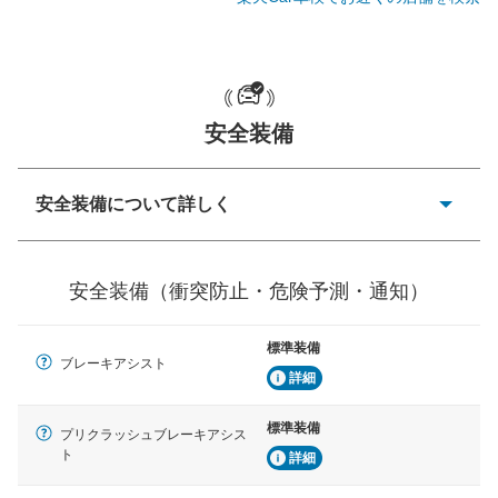
一般的な荷物のサイズの目安
安全装備
安全装備について詳しく
衝突防止
前走車や歩行者との衝突を回避するプリクラッシュブレ
安全装備（衝突防止・危険予測・通知）
ーキアシスト、ABSなどが装備されています。
危険予測・通知
標準装備
見えにくい場所に潜む危険を予測・通知するためのシス
ブレーキアシスト
テムなどが装備されています。
詳細
車線逸脱防止
標準装備
プリクラッシュブレーキアシス
車線のはみだしやふらつきを防止するためにレーンキー
ト
詳細
プアシストなどが装備されています