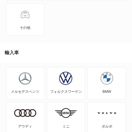
カリフォルニア
カルマンギア
その他
クロスゴルフ
クロスポロ
輸入車
コラード
ゴルフ
メルセデスベンツ
フォルクスワーゲン
BMW
ゴルフ GTE
ゴルフ オールトラック
ゴルフR
アウディ
ミニ
ボルボ