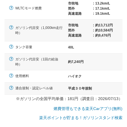
市街地
:
13.2km/L
WLTCモード燃費
郊外
:
17.1km/L
高速道路
:
19.1km/L
市街地
:
約13,712円
ガソリン代目安（1,000km走行
郊外
:
約10,584円
時）
高速道路
:
約9,476円
タンク容量
40L
ガソリン代目安（1回の給油
約7,240円
時）
使用燃料
ハイオク
適合規制・認定レベル値
平成３０年規制
※ガソリンの全国平均単価：181円（調査日：2026/07/13）
燃費管理もできる楽天Carアプリ(無料)
楽天ポイントが貯まる！ガソリンスタンド検索
一般的な車体のサイズの目安