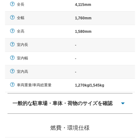
全長
4,115mm
全幅
1,760mm
全高
1,580mm
室内長
-
室内幅
-
室内高
-
車両重量/車両総重量
1,270kg/1,545kg
一般的な駐車場・車体・荷物のサイズを確認
一般的に塗料などによる駐車場ライン施工の際には、1台
当たりのスペースと駐車に必要な車路幅が、幅 2,500mm
燃費・環境仕様
× 長さ 5,000mm 車路幅 5,000mmというサイズが標準値
（最低値）とされる事が多いようです。