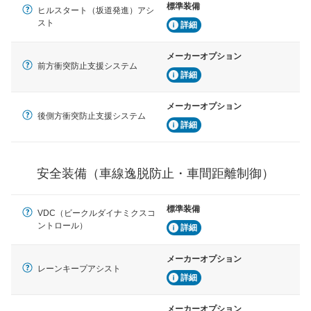
標準装備
車間距離制御
ヒルスタート（坂道発進）アシ
安全な車間距離を保ちながら前車を追従するアダプティ
スト
詳細
ブ・クルーズ・コントロールなどが装備されています。
メーカーオプション
運転・駐車支援
前方衝突防止支援システム
詳細
駐車をスムーズに行うためにインテリジェンスパーキン
グ・アシストやサイドブラインドモニターなどが装備さ
れています。
メーカーオプション
後側方衝突防止支援システム
衝撃軽減
詳細
万が一車体が衝撃を受けたときに、運転者・同乗者を守
るSRSエアバッグシステム、プリテンショナーシートベ
ルトなどが装備されています。
安全装備（車線逸脱防止・車間距離制御）
標準装備
VDC（ビークルダイナミクスコ
ントロール）
詳細
メーカーオプション
レーンキープアシスト
詳細
メーカーオプション