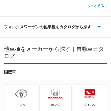
もっと見る
フォルクスワーゲンの他車種をカタログから探す
CC
ID.4
他車種をメーカーから探す｜自動車カタ
ログ
ID.Buzz
T-クロス
国産車
T-ロック
T-ロックR
トヨタ
ホンダ
ダイハツ
アップ!