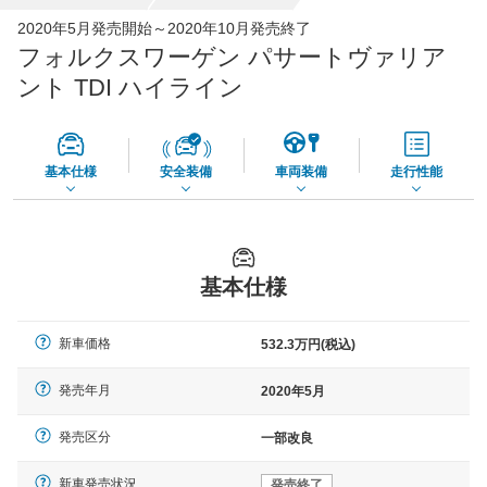
全国平均の車検価格 *
楽天Car車検で
2020年5月発売開始～2020年10月発売終了
65,050
店舗を検索
円
フォルクスワーゲン パサートヴァリア
*当該価格は車種別の価格となります。
ント TDI ハイライン
基本仕様
安全装備
車両装備
走行性能
基本仕様
新車価格
532.3万円(税込)
発売年月
2020年5月
発売区分
一部改良
新車発売状況
発売終了