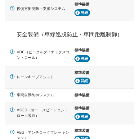
ブ・クルーズ・コントロールなどが装備されています。
標準装備
後側方衝突防止支援システム
詳細
運転・駐車支援
駐車をスムーズに行うためにインテリジェンスパーキン
グ・アシストやサイドブラインドモニターなどが装備さ
れています。
安全装備（車線逸脱防止・車間距離制御）
衝撃軽減
万が一車体が衝撃を受けたときに、運転者・同乗者を守
標準装備
VDC（ビークルダイナミクスコ
るSRSエアバッグシステム、プリテンショナーシートベ
ントロール）
詳細
ルトなどが装備されています。
標準装備
レーンキープアシスト
詳細
車間自動制御システム
標準装備
標準装備
ASCD（オートスピードコント
ロール装置）
詳細
標準装備
ABS（アンチロックブレーキシ
ステム）
詳細