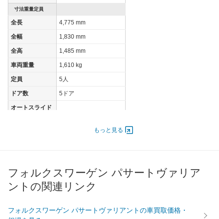
寸法重量定員
全長
4,775 mm
全幅
1,830 mm
全高
1,485 mm
車両重量
1,610 kg
定員
5人
ドア数
5ドア
オートスライド
-
ドア
エンジン
もっと見る
最高出力
140.00 [190]/ 3,500
最高トルク
400 [40.8]/ 1,900
フォルクスワーゲン パサートヴァリア
過給機
TB
ントの関連リンク
タイヤ
前輪サイズ
215/55R17
フォルクスワーゲン パサートヴァリアントの車買取価格・
後輪サイズ
215/55R17