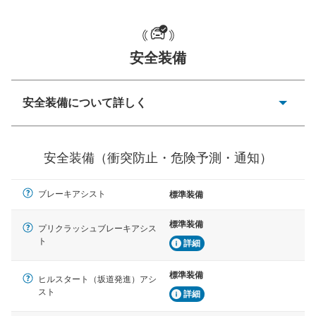
安全装備
一般的な荷物のサイズの目安
安全装備について詳しく
衝突防止
前走車や歩行者との衝突を回避するプリクラッシュブレ
安全装備（衝突防止・危険予測・通知）
ーキアシスト、ABSなどが装備されています。
危険予測・通知
ブレーキアシスト
標準装備
見えにくい場所に潜む危険を予測・通知するためのシス
テムなどが装備されています。
標準装備
プリクラッシュブレーキアシス
ト
車線逸脱防止
詳細
車線のはみだしやふらつきを防止するためにレーンキー
プアシストなどが装備されています
標準装備
ヒルスタート（坂道発進）アシ
スト
詳細
車間距離制御
安全な車間距離を保ちながら前車を追従するアダプティ