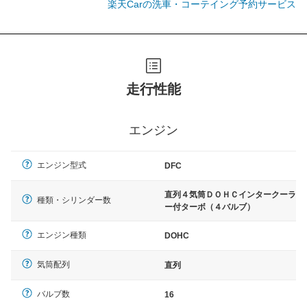
楽天Carの洗車・コーテイング予約サービス
走行性能
エンジン
エンジン型式
DFC
直列４気筒ＤＯＨＣインタークーラ
種類・シリンダー数
ー付ターボ（４バルブ）
エンジン種類
DOHC
気筒配列
直列
バルブ数
16