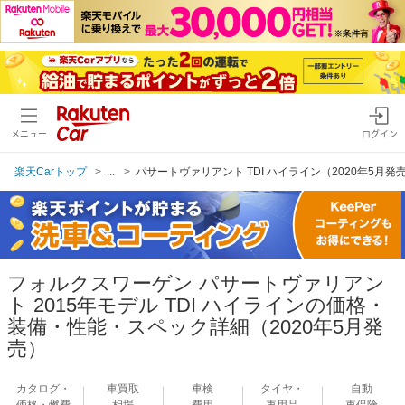
メニュー
ログイン
楽天Carトップ
...
パサートヴァリアント TDI ハイライン（2020年5月発
フォルクスワーゲン パサートヴァリアン
ト 2015年モデル TDI ハイラインの価格・
装備・性能・スペック詳細（2020年5月発
売）
カタログ・
車買取
車検
タイヤ・
自動
価格・燃費
相場
費用
車用品
車保険