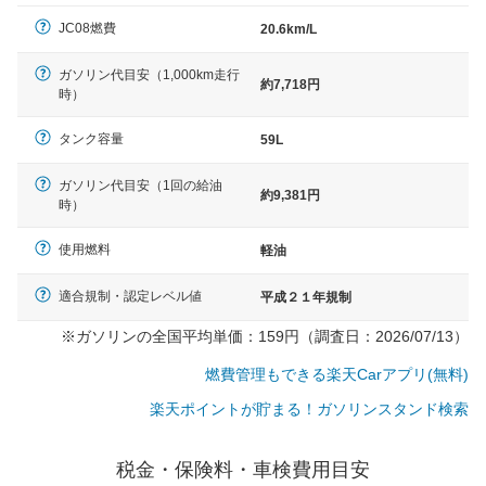
（最低値）とされる事が多いようです。
JC08燃費
20.6km/L
ガソリン代目安（1,000km走行
約7,718円
時）
タンク容量
59L
ガソリン代目安（1回の給油
約9,381円
時）
使用燃料
軽油
適合規制・認定レベル値
平成２１年規制
※ガソリンの全国平均単価：159円（調査日：2026/07/13）
燃費管理もできる楽天Carアプリ(無料)
楽天ポイントが貯まる！ガソリンスタンド検索
税金・保険料・車検費用目安