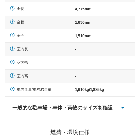
全長
4,775mm
全幅
1,830mm
全高
1,510mm
室内長
-
室内幅
-
室内高
-
車両重量/車両総重量
1,610kg/1,885kg
一般的な駐車場・車体・荷物のサイズを確認
一般的に塗料などによる駐車場ライン施工の際には、1台
当たりのスペースと駐車に必要な車路幅が、幅 2,500mm
燃費・環境仕様
× 長さ 5,000mm 車路幅 5,000mmというサイズが標準値