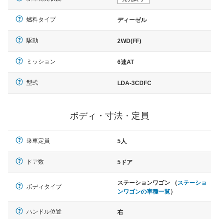
燃料タイプ
ディーゼル
駆動
2WD(FF)
ミッション
6速AT
型式
LDA-3CDFC
ボディ・寸法・定員
乗車定員
5人
ドア数
5ドア
ステーションワゴン （
ステーショ
ボディタイプ
ンワゴンの車種一覧
）
ハンドル位置
右