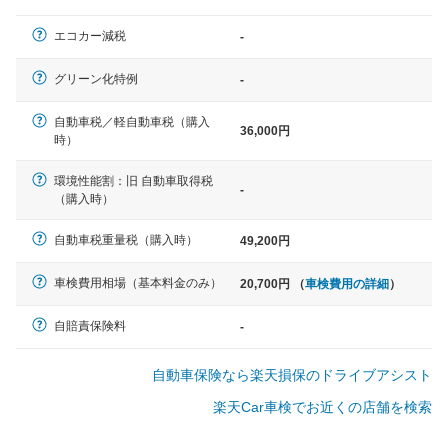
一般的な車体のサイズの目安
エコカー減税
-
軽自動車
グリーン化特例
-
N-BOX、ワゴンR、タント、アル
ト など
自動車税／軽自動車税（購入
36,000円
時）
環境性能割：旧 自動車取得税
-
（購入時）
中型車
ノア、セレナ、プリウス、カロー
自動車税重量税（購入時）
49,200円
ラ、ステップワゴン など
車検費用相場（基本料金のみ）
20,700円 （
車検費用の詳細
）
自賠責保険料
-
大型車
自動車保険なら楽天損保のドライブアシスト
クラウン、アルファード、フォレ
スター、ハイエースワゴン、デリ
楽天Car車検でお近くの店舗を検索
カD:5 など