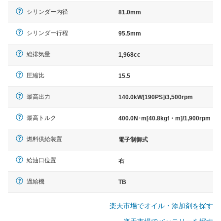
シリンダー内径
81.0mm
シリンダー行程
95.5mm
総排気量
1,968cc
圧縮比
15.5
最高出力
140.0kW[190PS]/3,500rpm
最高トルク
400.0N･m[40.8kgf・m]/1,900rpm
燃料供給装置
電子制御式
給油口位置
右
過給機
TB
楽天市場でオイル・添加剤を探す