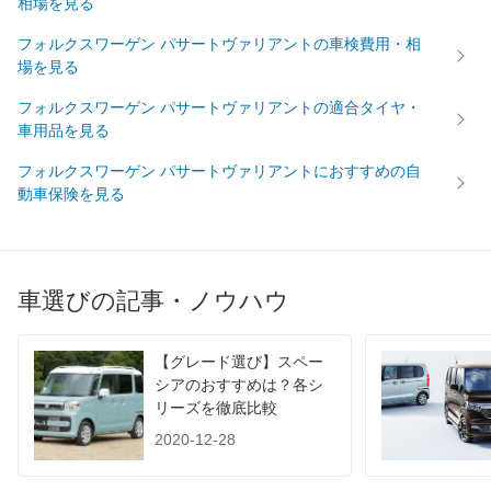
相場を見る
燃費
フォルクスワーゲン パサートヴァリアントの車検費用・相
WLTC
-
場を見る
WLTC/市街地
-
フォルクスワーゲン パサートヴァリアントの適合タイヤ・
WLTC/郊外
-
車用品を見る
WLTC/高速道路
-
フォルクスワーゲン パサートヴァリアントにおすすめの自
JC08
20.6km/L
動車保険を見る
1015
-
60km定地
-
装備詳細を見る
装備オプション
車選びの記事・ノウハウ
【グレード選び】スペー
シアのおすすめは？各シ
リーズを徹底比較
2020-12-28