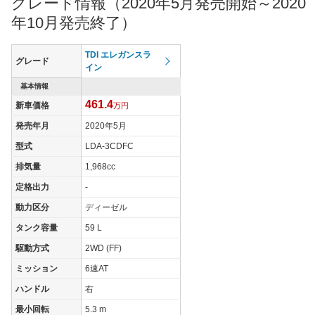
グレード情報（2020年5月発売開始～2020
年10月発売終了）
TDI エレガンスラ
グレード
イン
基本情報
461.4
新車価格
万円
発売年月
2020年5月
型式
LDA-3CDFC
排気量
1,968cc
定格出力
-
動力区分
ディーゼル
タンク容量
59 L
駆動方式
2WD (FF)
ミッション
6速AT
ハンドル
右
最小回転
5.3 m