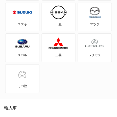
アルテオン
アルテオンシューティングブレーク
スズキ
日産
マツダ
イオス
イー・アップ!
スバル
三菱
レクサス
イー・ゴルフ
カラベル
カリフォルニア
その他
カルマンギア
クロスゴルフ
輸入車