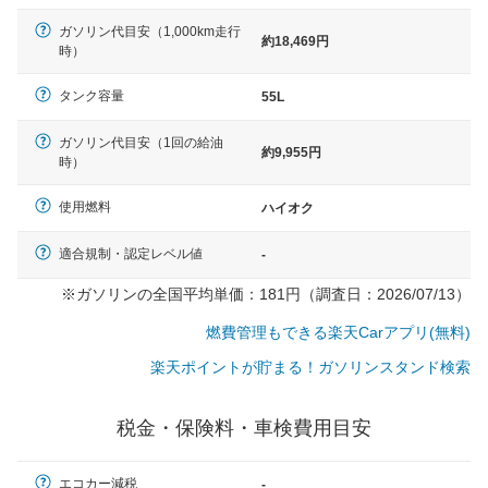
ガソリン代目安（1,000km走行
約18,469円
時）
タンク容量
55L
ガソリン代目安（1回の給油
約9,955円
時）
使用燃料
ハイオク
適合規制・認定レベル値
-
※ガソリンの全国平均単価：181円（調査日：2026/07/13）
燃費管理もできる楽天Carアプリ(無料)
楽天ポイントが貯まる！ガソリンスタンド検索
税金・保険料・車検費用目安
一般的な車体のサイズの目安
エコカー減税
-