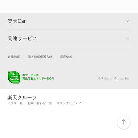
楽天Car
関連サービス
TOP
よくある質問
キャンペーン一覧
試乗・商談
新車購入
企業情報
個人情報保護方針
採用情報
楽天Car車買取
車検予約
キズ修理予約
洗車・コーティング予約
© Rakuten Group, Inc.
メンテナンス管理
タイヤ・パーツ購入
タイヤ交換サービス
楽天Car マガジン
楽天グループ
自動車カタログ
自動車保険
アプリ一覧
お問い合わせ一覧
サステナビリティ
楽天マイカー割