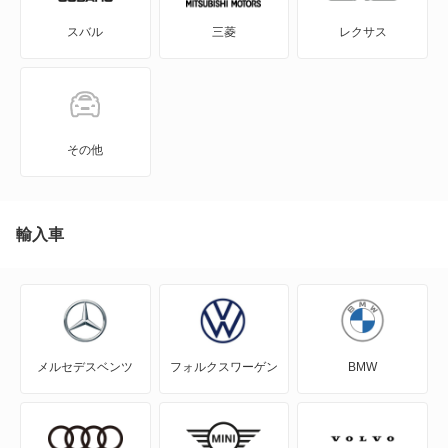
スバル
三菱
レクサス
イー・ゴルフ
カラベル
カリフォルニア
その他
カルマンギア
クロスゴルフ
輸入車
クロスポロ
コラード
メルセデスベンツ
フォルクスワーゲン
BMW
ゴルフ
ゴルフ GTE