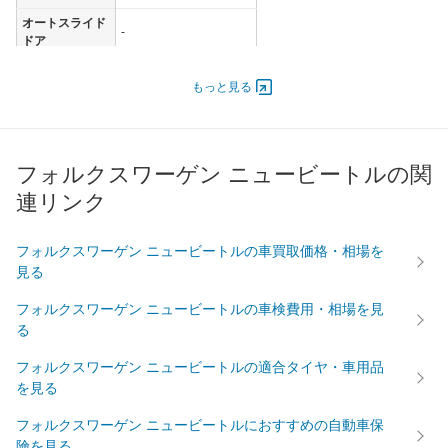
オートスライド
-
ドア
エンジン
もっと見る
最高出力
85.30 [116]/ 5,200
最高トルク
169.7 [17.3]/ 2,400
過給機
-
フォルクスワーゲン ニュービートルの関
タイヤ
連リンク
前輪サイズ
205/55R16
後輪サイズ
205/55R16
フォルクスワーゲン ニュービートルの車買取価格・相場を
燃費
見る
WLTC
-
フォルクスワーゲン ニュービートルの車検費用・相場を見
WLTC/市街地
-
る
WLTC/郊外
-
フォルクスワーゲン ニュービートルの適合タイヤ・車用品
WLTC/高速道路
-
を見る
JC08
-
フォルクスワーゲン ニュービートルにおすすめの自動車保
1015
9.8km/L
険を見る