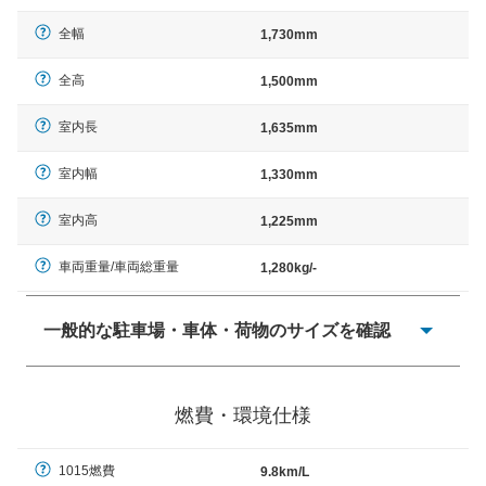
全幅
1,730mm
全高
1,500mm
室内長
1,635mm
室内幅
1,330mm
室内高
1,225mm
車両重量/車両総重量
1,280kg/-
一般的な駐車場・車体・荷物のサイズを確認
一般的に塗料などによる駐車場ライン施工の際には、1台
当たりのスペースと駐車に必要な車路幅が、幅 2,500mm
燃費・環境仕様
× 長さ 5,000mm 車路幅 5,000mmというサイズが標準値
（最低値）とされる事が多いようです。
1015燃費
9.8km/L