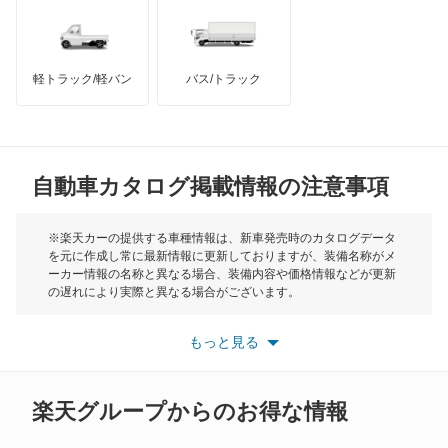
ポロ
インフィニティ
モーリス
ポロ GTI
軽トラック/軽バン
バス/トラック
トライアンフ
もっと見る
マルチバン
MG
ユーロバン
自動車カタログ掲載情報の注意事項
ミニ
ルポ
モーク
※楽天カーの提供する車種情報は、新車発売時のカタログデータ
を元に作成し常に最新情報に更新しておりますが、装備名称がメ
ルータン
ーカー情報の名称と異なる場合、装備内容や価格情報などが更新
もっと見る
の遅れにより実際と異なる場合がございます。
ヴァナゴン
※最新情報につきましては、各メーカーの情報をご確認くださ
い。
もっと見る
※また安全装備につきましては同名称の装備であっても動作範囲
ヴェント
や性能に違いがございますので、詳細情報は各メーカーの情報を
ご確認ください。
楽天グループからのお得な情報
もっと見る