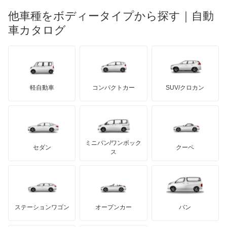
マーキュリー
BYD
ロータス
ランチア
他車種をボディータイプから探す｜自動
日産ディーゼル
もっと見る
パサートGTE
マイバッハ
キア
リンカーン
プロトン
車カタログ
ローバー
ランボルギーニ
日野自動車
パサートGTEヴァリアント
ブラバス
サンヨン
デロリアン
TD
ロールスロイス
デトマソ
三菱ふそう
パサートオールトラック
ミニ
ADモータース
サリーン
ドンカーブート
ジネッタ
アバルト
軽自動車
コンパクトカー
SUV/クロカン
UDトラックス
パサートワゴン
アルテガ
プリムス
バーキン
もっと見る
ケータハム
イノチェンティ
レクサス
パサートヴァリアント
テスラ
セアト
もっと見る
カーボディーズ
もっと見る
アキュラ
ビートル
ミニバン/ワンボック
ジープ
KTM
セダン
クーペ
モーガン
ス
フェートン
もっと見る
ダッジ
アルテガ
バンデンプラス
ボーラ
GMC
マクラーレン
もっと見る
ステーションワゴン
オープンカー
バン
ポインター
ハマー
オースチン