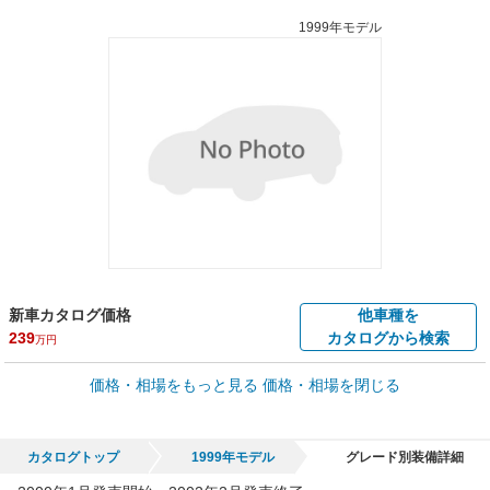
1999年モデル
新車カタログ価格
他車種を
239
カタログから検索
万円
車買取価格 *
価格・相場をもっと見る
価格・相場を閉じる
車買取相場
1.5
～
62.6
万円
万円
シミュレーション
2004年式/20万km
～
2005年式/5千km
カタログトップ
1999年モデル
グレード別装備詳細
全国平均の車検価格 *
楽天Car車検で