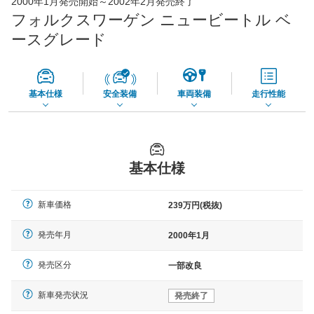
2000年1月発売開始～2002年2月発売終了
65,050
店舗を検索
円
フォルクスワーゲン ニュービートル ベ
*当該価格は車種別の価格となります。
ースグレード
基本仕様
安全装備
車両装備
走行性能
基本仕様
新車価格
239万円(税抜)
発売年月
2000年1月
発売区分
一部改良
新車発売状況
発売終了