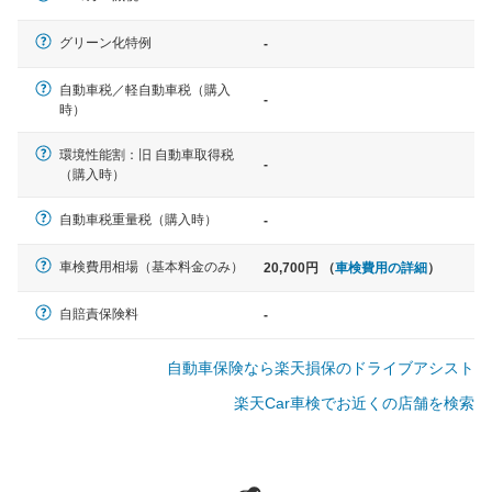
軽自動車
グリーン化特例
-
N-BOX、ワゴンR、タント、アル
ト など
自動車税／軽自動車税（購入
-
時）
環境性能割：旧 自動車取得税
-
（購入時）
中型車
ノア、セレナ、プリウス、カロー
自動車税重量税（購入時）
-
ラ、ステップワゴン など
車検費用相場（基本料金のみ）
20,700円 （
車検費用の詳細
）
自賠責保険料
-
大型車
自動車保険なら楽天損保のドライブアシスト
クラウン、アルファード、フォレ
スター、ハイエースワゴン、デリ
楽天Car車検でお近くの店舗を検索
カD:5 など