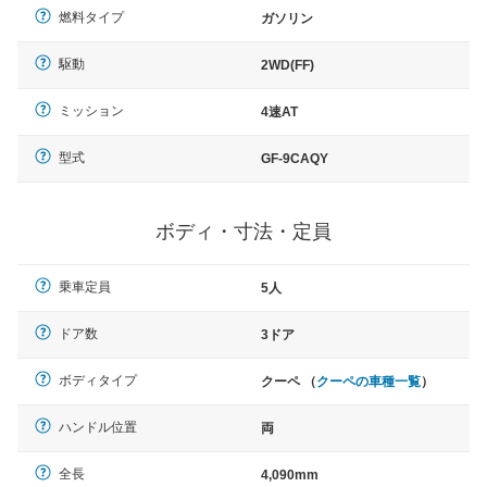
燃料タイプ
ガソリン
駆動
2WD(FF)
ミッション
4速AT
型式
GF-9CAQY
ボディ・寸法・定員
乗車定員
5人
ドア数
3ドア
ボディタイプ
クーペ （
クーペの車種一覧
）
ハンドル位置
両
全長
4,090mm