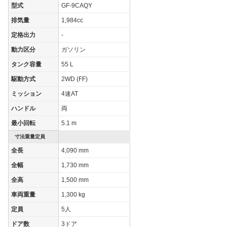
型式
GF-9CAQY
排気量
1,984cc
定格出力
-
動力区分
ガソリン
タンク容量
55 L
駆動方式
2WD (FF)
ミッション
4速AT
ハンドル
両
最小回転
5.1 m
寸法重量定員
全長
4,090 mm
全幅
1,730 mm
全高
1,500 mm
車両重量
1,300 kg
定員
5人
ドア数
3ドア