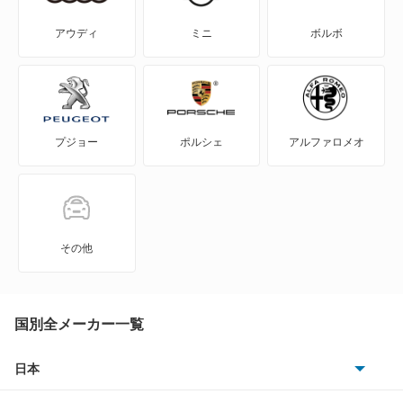
ゴルフ オールトラック
アウディ
ミニ
ボルボ
ゴルフR
ゴルフR ヴァリアント
プジョー
ポルシェ
アルファロメオ
ゴルフトゥーラン
ゴルフプラス
ゴルフワゴン
その他
ゴルフヴァリアント
ザ ビートル
国別全メーカー一覧
シャラン
日本