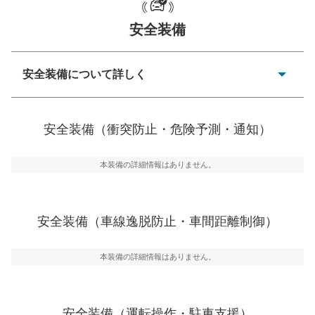
安全装備
一般的な荷物のサイズの目安
安全装備について詳しく
衝突防止
前走車や歩行者との衝突を回避するプリクラッシュブレ
安全装備（衝突防止・危険予測・通知）
ーキアシスト、ABSなどが装備されています。
危険予測・通知
本装備の詳細情報はありません。
見えにくい場所に潜む危険を予測・通知するためのシス
テムなどが装備されています。
車線逸脱防止
安全装備（車線逸脱防止・車間距離制御）
車線のはみだしやふらつきを防止するためにレーンキー
プアシストなどが装備されています
本装備の詳細情報はありません。
車間距離制御
安全な車間距離を保ちながら前車を追従するアダプティ
ブ・クルーズ・コントロールなどが装備されています。
安全装備（運転操作・駐車支援）