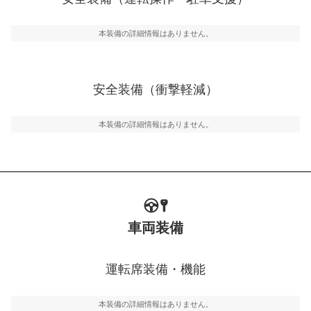
運転・駐車支援
駐車をスムーズに行うためにインテリジェンスパーキン
グ・アシストやサイドブラインドモニターなどが装備さ
本装備の詳細情報はありません。
れています。
衝撃軽減
万が一車体が衝撃を受けたときに、運転者・同乗者を守
安全装備（衝撃軽減）
るSRSエアバッグシステム、プリテンショナーシートベ
ルトなどが装備されています。
本装備の詳細情報はありません。
車両装備
運転席装備・機能
本装備の詳細情報はありません。