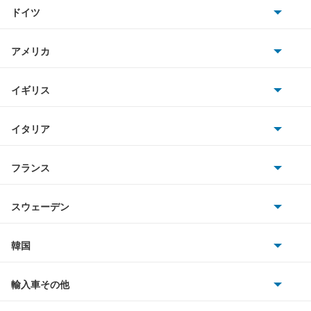
トヨタ
シロッコ
ドイツ
日産
ジェッタ
AMG
アメリカ
ホンダ
タイプ2
BMW
キャデラック
イギリス
三菱
ティグアン
BMWアルピナ
クライスラー
TVR
イタリア
マツダ
ティグアンR
スマート
サターン
アストンマーティン
アルファロメオ
フランス
いすゞ
デリバリーバン
アウディ
シボレー
ジャガー
アウトビアンキ
シトロエン
スバル
トゥアレグ
スウェーデン
オペル
ビュイック
ダイムラー
フィアット
プジョー
スズキ
サーブ
トランスポーター コンビ
フォルクスワーゲン
韓国
フォード
ベントレー
フェラーリ
ルノー
ダイハツ
ボルボ
パサート
ポルシェ
ヒョンデ
ポンティアック
輸入車その他
ランドローバー
マセラティ
ブガッティ
光岡自動車
パサートCC
メルセデス・ベンツ
デーウ
もっと見る