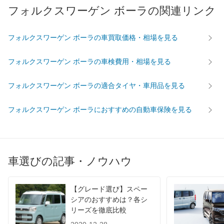
フォルクスワーゲン ボーラの関連リンク
タイヤ
前輪サイズ
195/65R15
205/55R16
フォルクスワーゲン ボーラの車買取価格・相場を見る
後輪サイズ
195/65R15
205/55R16
燃費
フォルクスワーゲン ボーラの車検費用・相場を見る
WLTC
-
-
WLTC/市街地
-
-
フォルクスワーゲン ボーラの適合タイヤ・車用品を見る
WLTC/郊外
-
-
フォルクスワーゲン ボーラにおすすめの自動車保険を見る
WLTC/高速道路
-
-
JC08
-
-
1015
10km/L
10.2km/L
60km定地
-
-
車選びの記事・ノウハウ
装備詳細を見る
装備詳細を見る
装備オプション
【グレード選び】スペー
シアのおすすめは？各シ
リーズを徹底比較