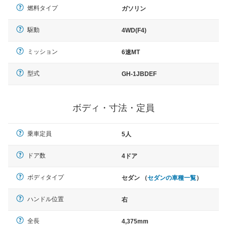
燃料タイプ
ガソリン
駆動
4WD(F4)
ミッション
6速MT
型式
GH-1JBDEF
ボディ・寸法・定員
乗車定員
5人
ドア数
4ドア
ボディタイプ
セダン （
セダンの車種一覧
）
ハンドル位置
右
全長
4,375mm