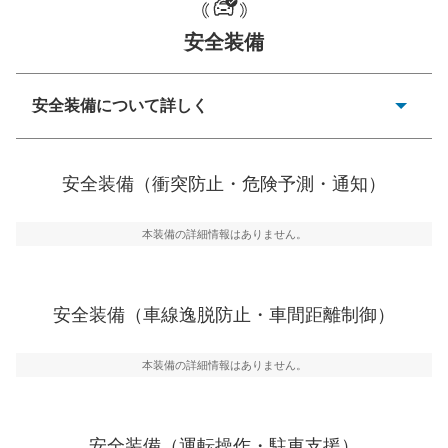
安全装備
一般的な荷物のサイズの目安
安全装備について詳しく
衝突防止
前走車や歩行者との衝突を回避するプリクラッシュブレ
安全装備（衝突防止・危険予測・通知）
ーキアシスト、ABSなどが装備されています。
危険予測・通知
本装備の詳細情報はありません。
見えにくい場所に潜む危険を予測・通知するためのシス
テムなどが装備されています。
車線逸脱防止
安全装備（車線逸脱防止・車間距離制御）
車線のはみだしやふらつきを防止するためにレーンキー
プアシストなどが装備されています
本装備の詳細情報はありません。
車間距離制御
安全な車間距離を保ちながら前車を追従するアダプティ
ブ・クルーズ・コントロールなどが装備されています。
安全装備（運転操作・駐車支援）