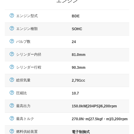
エンジン
エンジン型式
BDE
エンジン種類
SOHC
バルブ数
24
シリンダー内径
81.0mm
シリンダー行程
90.3mm
総排気量
2,791cc
圧縮比
10.7
最高出力
150.0kW[204PS]/6,200rpm
最高トルク
270.0N･m[27.5kgf・m]/3,200rpm
燃料供給装置
電子制御式