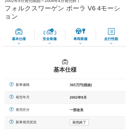
2002年9月発売開始～2004年4月発売終了
65,050
店舗を検索
円
フォルクスワーゲン ボーラ V6 4モーシ
*当該価格は車種別の価格となります。
ョン
基本仕様
安全装備
車両装備
走行性能
基本仕様
新車価格
365万円(税抜)
発売年月
2002年9月
発売区分
一部改良
新車発売状況
発売終了