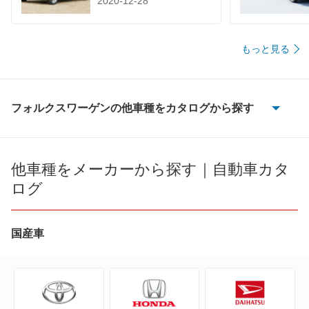
2020-12-28
もっと見る
フォルクスワーゲンの他車種をカタログから探す
CC
ID.4
他車種をメーカーから探す｜自動車カタ
ログ
ID.Buzz
T-クロス
国産車
T-ロック
T-ロックR