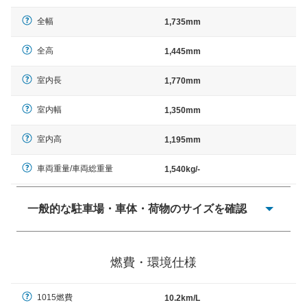
全幅
1,735mm
全高
1,445mm
室内長
1,770mm
室内幅
1,350mm
室内高
1,195mm
車両重量/車両総重量
1,540kg/-
一般的な駐車場・車体・荷物のサイズを確認
一般的に塗料などによる駐車場ライン施工の際には、1台
当たりのスペースと駐車に必要な車路幅が、幅 2,500mm
燃費・環境仕様
× 長さ 5,000mm 車路幅 5,000mmというサイズが標準値
（最低値）とされる事が多いようです。
1015燃費
10.2km/L