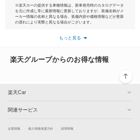
モーク
※楽天カーの提供する車種情報は、新車発売時のカタログデータ
を元に作成し常に最新情報に更新しておりますが、装備名称がメ
ルータン
ーカー情報の名称と異なる場合、装備内容や価格情報などが更新
もっと見る
の遅れにより実際と異なる場合がございます。
ヴァナゴン
※最新情報につきましては、各メーカーの情報をご確認くださ
い。
もっと見る
※また安全装備につきましては同名称の装備であっても動作範囲
ヴェント
や性能に違いがございますので、詳細情報は各メーカーの情報を
ご確認ください。
楽天グループからのお得な情報
もっと見る
楽天Car
関連サービス
TOP
よくある質問
キャンペーン一覧
試乗・商談
新車購入
企業情報
個人情報保護方針
採用情報
楽天Car車買取
車検予約