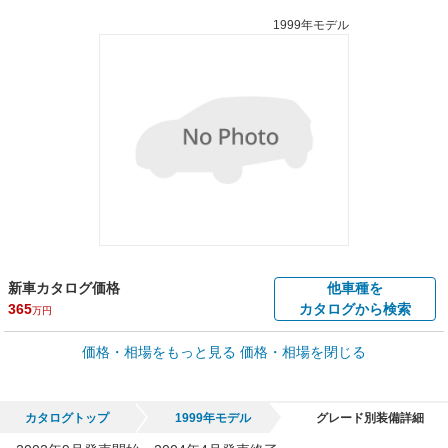
1999年モデル
新車カタログ価格
他車種を
365
カタログから検索
万円
車買取価格 *
価格・相場をもっと見る
価格・相場を閉じる
車買取相場
0.3
～
50.8
万円
万円
シミュレーション
2006年式/20万km
～
2004年式/5千km
カタログトップ
1999年モデル
グレード別装備詳細
全国平均の車検価格 *
楽天Car車検で