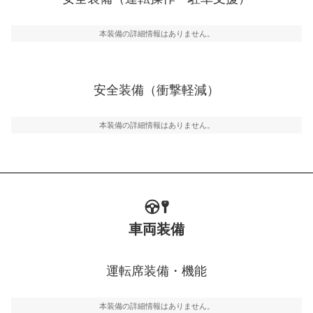
運転・駐車支援
駐車をスムーズに行うためにインテリジェンスパーキン
グ・アシストやサイドブラインドモニターなどが装備さ
本装備の詳細情報はありません。
れています。
衝撃軽減
万が一車体が衝撃を受けたときに、運転者・同乗者を守
安全装備（衝撃軽減）
るSRSエアバッグシステム、プリテンショナーシートベ
ルトなどが装備されています。
本装備の詳細情報はありません。
車両装備
運転席装備・機能
本装備の詳細情報はありません。