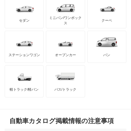
レクサス
パサートワゴン
テスラ
セアト
もっと見る
カーボディーズ
もっと見る
アキュラ
パサートヴァリアント
ミニバン/ワンボック
ジープ
KTM
セダン
クーペ
モーガン
ス
ビートル
もっと見る
ダッジ
アルテガ
バンデンプラス
フェートン
GMC
マクラーレン
もっと見る
ステーションワゴン
オープンカー
バン
ポインター
ハマー
オースチン
ポロ
インフィニティ
モーリス
ポロ GTI
軽トラック/軽バン
バス/トラック
トライアンフ
もっと見る
マルチバン
MG
ユーロバン
自動車カタログ掲載情報の注意事項
ミニ
ルポ