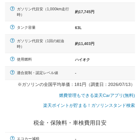
ガソリン代目安（1,000km走行
約17,745円
時）
タンク容量
63L
ガソリン代目安（1回の給油
約11,403円
時）
使用燃料
ハイオク
適合規制・認定レベル値
-
※ガソリンの全国平均単価：181円（調査日：2026/07/13）
燃費管理もできる楽天Carアプリ(無料)
楽天ポイントが貯まる！ガソリンスタンド検索
税金・保険料・車検費用目安
一般的な車体のサイズの目安
エコカー減税
-