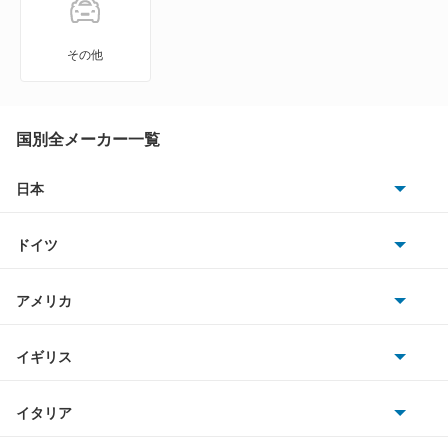
ゴルフワゴン
その他
ゴルフヴァリアント
ザ ビートル
国別全メーカー一覧
シャラン
日本
トヨタ
シロッコ
ドイツ
日産
ジェッタ
AMG
アメリカ
ホンダ
タイプ2
BMW
キャデラック
イギリス
三菱
ティグアン
BMWアルピナ
クライスラー
TVR
イタリア
マツダ
ティグアンR
スマート
サターン
アストンマーティン