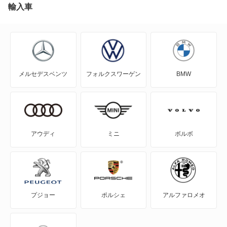
クロスゴルフ
輸入車
クロスポロ
コラード
メルセデスベンツ
フォルクスワーゲン
BMW
ゴルフ
ゴルフ GTE
ゴルフ オールトラック
アウディ
ミニ
ボルボ
ゴルフR
ゴルフR ヴァリアント
プジョー
ポルシェ
アルファロメオ
ゴルフトゥーラン
ゴルフプラス