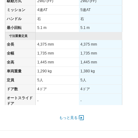
駆動方式
2WD (FF)
2WD (FF)
ミッション
4速AT
5速AT
ハンドル
右
右
最小回転
5.1 m
5.1 m
寸法重量定員
全長
4,375 mm
4,375 mm
全幅
1,735 mm
1,735 mm
全高
1,445 mm
1,445 mm
車両重量
1,290 kg
1,380 kg
定員
5人
5人
ドア数
4ドア
4ドア
オートスライド
-
-
ドア
エンジン
もっと見る
最高出力
85.30 [116]/ 5,200
125.00 [170]/ 6,200
最高トルク
172 [17.5]/ 3,200
220 [22.4]/ 3,300
過給機
-
-