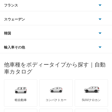
アルファロメオ
フランス
いすゞ
デリバリーバン
アウディ
シボレー
ジャガー
アウトビアンキ
シトロエン
スバル
トゥアレグ
スウェーデン
オペル
ビュイック
ダイムラー
フィアット
プジョー
スズキ
サーブ
トランスポーター コンビ
フォルクスワーゲン
韓国
フォード
ベントレー
フェラーリ
ルノー
ダイハツ
ボルボ
ニュービートル
ポルシェ
ヒョンデ
ポンティアック
輸入車その他
ランドローバー
マセラティ
ブガッティ
光岡自動車
パサート
メルセデス・ベンツ
デーウ
もっと見る
マーキュリー
BYD
ロータス
ランチア
他車種をボディータイプから探す｜自動
日産ディーゼル
もっと見る
パサートCC
マイバッハ
キア
リンカーン
プロトン
車カタログ
ローバー
ランボルギーニ
日野自動車
パサートGTE
ブラバス
サンヨン
デロリアン
TD
ロールスロイス
デトマソ
三菱ふそう
パサートGTEヴァリアント
ミニ
ADモータース
サリーン
ドンカーブート
ジネッタ
アバルト
軽自動車
コンパクトカー
SUV/クロカン
UDトラックス
パサートオールトラック
アルテガ
プリムス
バーキン
もっと見る
ケータハム
イノチェンティ