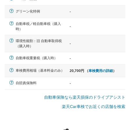
軽自動車
グリーン化特例
-
N-BOX、ワゴンR、タント、アル
ト など
自動車税／軽自動車税（購入
-
時）
環境性能割：旧 自動車取得税
-
（購入時）
中型車
ノア、セレナ、プリウス、カロー
自動車税重量税（購入時）
-
ラ、ステップワゴン など
車検費用相場（基本料金のみ）
20,700円 （
車検費用の詳細
）
自賠責保険料
-
大型車
自動車保険なら楽天損保のドライブアシスト
クラウン、アルファード、フォレ
スター、ハイエースワゴン、デリ
楽天Car車検でお近くの店舗を検索
カD:5 など