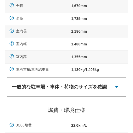
全幅
1,670mm
全高
1,735mm
室内長
2,180mm
室内幅
1,480mm
室内高
1,355mm
車両重量/車両総重量
1,130kg/1,405kg
一般的な駐車場・車体・荷物のサイズを確認
一般的に塗料などによる駐車場ライン施工の際には、1台
当たりのスペースと駐車に必要な車路幅が、幅 2,500mm
燃費・環境仕様
× 長さ 5,000mm 車路幅 5,000mmというサイズが標準値
（最低値）とされる事が多いようです。
JC08燃費
22.0km/L