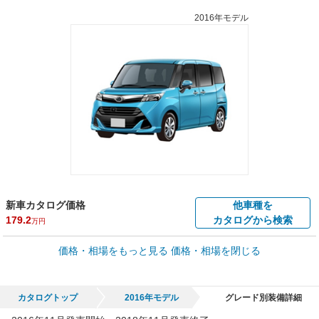
2016年モデル
新車カタログ価格
他車種を
179.2
カタログから検索
万円
車買取価格 *
価格・相場をもっと見る
価格・相場を閉じる
車買取相場
8.1
～
119.1
万円
万円
シミュレーション
2017年式/20万km
～
2020年式/5千km
カタログトップ
2016年モデル
グレード別装備詳細
全国平均の車検価格 *
楽天Car車検で