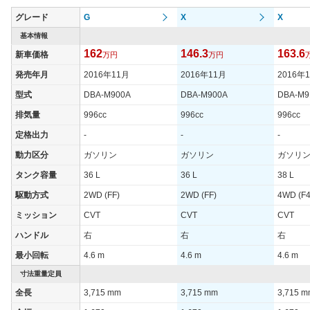
グレード
G
X
X
基本情報
162
146.3
163.6
新車価格
万円
万円
発売年月
2016年11月
2016年11月
2016年
型式
DBA-M900A
DBA-M900A
DBA-M9
排気量
996cc
996cc
996cc
定格出力
-
-
-
動力区分
ガソリン
ガソリン
ガソリ
タンク容量
36 L
36 L
38 L
駆動方式
2WD (FF)
2WD (FF)
4WD (F4
ミッション
CVT
CVT
CVT
ハンドル
右
右
右
最小回転
4.6 m
4.6 m
4.6 m
寸法重量定員
全長
3,715 mm
3,715 mm
3,715 