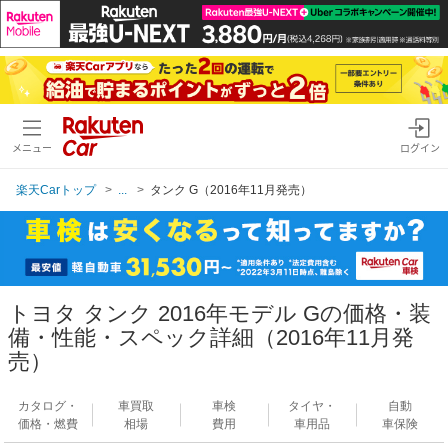
メニュー
ログイン
楽天Carトップ
...
タンク G（2016年11月発売）
トヨタ タンク 2016年モデル Gの価格・装
備・性能・スペック詳細（2016年11月発
売）
カタログ・
車買取
車検
タイヤ・
自動
価格・燃費
相場
費用
車用品
車保険