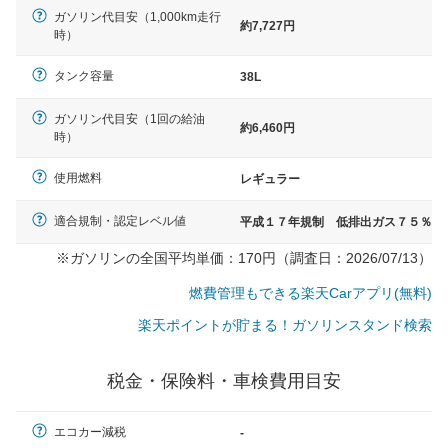
ガソリン代目安（1,000km走行
約7,727円
時）
タンク容量
38L
ガソリン代目安（1回の給油
約6,460円
時）
使用燃料
レギュラー
適合規制・認定レベル値
平成１７年規制 低排出ガス７５％
※ガソリンの全国平均単価：170円（調査日：2026/07/13）
燃費管理もできる楽天Carアプリ(無料)
楽天ポイントが貯まる！ガソリンスタンド検索
税金・保険料・車検費用目安
一般的な車体のサイズの目安
エコカー減税
-