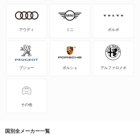
SAI
WILL-VI
アウディ
ミニ
ボルボ
WILL-VS
WILL-サイファ
プジョー
ポルシェ
アルファロメオ
アイシス
アクア
アバロン
その他
アベンシスセダン
アベンシスワゴン
国別全メーカー一覧