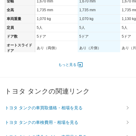
全幅
1,670 mm
1,670 mm
1,670 
全高
1,735 mm
1,735 mm
1,735 
車両重量
1,070 kg
1,070 kg
1,130 kg
定員
5人
5人
5人
ドア数
5ドア
5ドア
5ドア
オートスライド
あり（両側）
あり（片側）
あり（
ドア
エンジン
もっと見る
最高出力
51.00 [69]/ 5,800
51.00 [69]/ 5,800
51.00 [6
最高トルク
92 [9.4]/ 4,500
92 [9.4]/ 4,500
92 [9.4]/
過給機
-
-
-
トヨタ タンクの関連リンク
タイヤ
前輪サイズ
165/65R14
165/65R14
165/65
トヨタ タンクの車買取価格・相場を見る
後輪サイズ
165/65R14
165/65R14
165/65
燃費
トヨタ タンクの車検費用・相場を見る
WLTC
-
-
-
WLTC/市街地
-
-
-