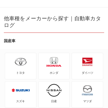
86
bB
他車種をメーカーから探す｜自動車カタ
ログ
bZ4X
bZ4X ツーリング
国産車
C+pod
C-HR
トヨタ
ホンダ
ダイハツ
eQ
FJ クルーザー
GR86
スズキ
日産
マツダ