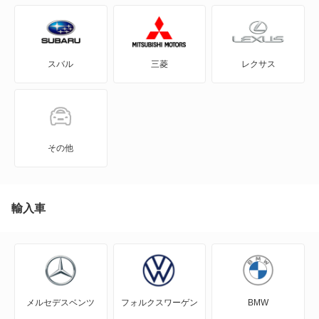
GRカローラ
GRヤリス
スバル
三菱
レクサス
iQ
JPN TAXI
MIRAI
その他
MR-S
MR2
輸入車
RAV4
RAV4 PHV
メルセデスベンツ
フォルクスワーゲン
BMW
RAV4 ハイブリッド