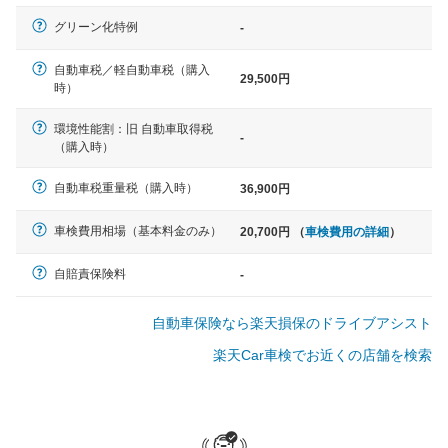
軽自動車
グリーン化特例
-
N-BOX、ワゴンR、タント、アル
ト など
自動車税／軽自動車税（購入
29,500円
時）
環境性能割：旧 自動車取得税
-
（購入時）
中型車
ノア、セレナ、プリウス、カロー
自動車税重量税（購入時）
36,900円
ラ、ステップワゴン など
車検費用相場（基本料金のみ）
20,700円 （
車検費用の詳細
）
自賠責保険料
-
大型車
自動車保険なら楽天損保のドライブアシスト
クラウン、アルファード、フォレ
スター、ハイエースワゴン、デリ
楽天Car車検でお近くの店舗を検索
カD:5 など