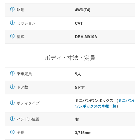
駆動
4WD(F4)
ミッション
CVT
型式
DBA-M910A
ボディ・寸法・定員
乗車定員
5人
ドア数
5ドア
ミニバン/ワンボックス （
ミニバン/
ボディタイプ
ワンボックスの車種一覧
）
ハンドル位置
右
全長
3,715mm