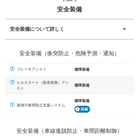
安全装備
一般的な荷物のサイズの目安
安全装備について詳しく
衝突防止
前走車や歩行者との衝突を回避するプリクラッシュブレ
安全装備（衝突防止・危険予測・通知）
ーキアシスト、ABSなどが装備されています。
危険予測・通知
ブレーキアシスト
標準装備
見えにくい場所に潜む危険を予測・通知するためのシス
テムなどが装備されています。
ヒルスタート（坂道発進）アシ
標準装備
スト
車線逸脱防止
車線のはみだしやふらつきを防止するためにレーンキー
標準装備
プアシストなどが装備されています
後側方衝突防止支援システム
詳細
車間距離制御
安全な車間距離を保ちながら前車を追従するアダプティ
ブ・クルーズ・コントロールなどが装備されています。
安全装備（車線逸脱防止・車間距離制御）
運転・駐車支援