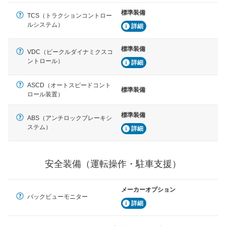
駐車をスムーズに行うためにインテリジェンスパーキン
標準装備
TCS（トラクションコントロー
グ・アシストやサイドブラインドモニターなどが装備さ
ルシステム）
れています。
詳細
衝撃軽減
標準装備
VDC（ビークルダイナミクスコ
万が一車体が衝撃を受けたときに、運転者・同乗者を守
ントロール）
詳細
るSRSエアバッグシステム、プリテンショナーシートベ
ルトなどが装備されています。
ASCD（オートスピードコント
標準装備
ロール装置）
標準装備
ABS（アンチロックブレーキシ
ステム）
詳細
安全装備（運転操作・駐車支援）
メーカーオプション
バックビューモニター
詳細