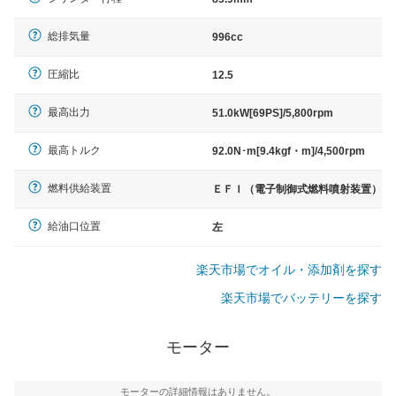
総排気量
996cc
圧縮比
12.5
最高出力
51.0kW[69PS]/5,800rpm
最高トルク
92.0N･m[9.4kgf・m]/4,500rpm
燃料供給装置
ＥＦＩ（電子制御式燃料噴射装置）
給油口位置
左
楽天市場でオイル・添加剤を探す
楽天市場でバッテリーを探す
モーター
モーターの詳細情報はありません。