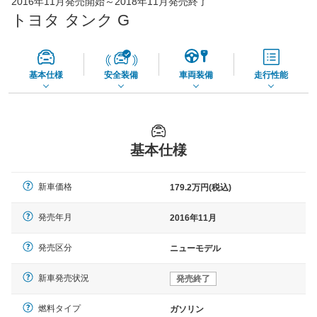
2016年11月発売開始～2018年11月発売終了
65,050
店舗を検索
円
トヨタ タンク G
*当該価格は車種別の価格となります。
基本仕様
安全装備
車両装備
走行性能
基本仕様
新車価格
179.2万円(税込)
発売年月
2016年11月
発売区分
ニューモデル
新車発売状況
発売終了
燃料タイプ
ガソリン