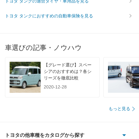
トヨタ タンクの適合タイヤ・車用品を見る
WLTC/郊外
-
-
-
トヨタ タンクにおすすめの自動車保険を見る
WLTC/高速道路
-
-
-
JC08
24.6km/L
24.6km/L
22km/L
1015
-
-
-
60km定地
-
-
-
車選びの記事・ノウハウ
装備詳細を見る
装備詳細を見る
装備
装備オプション
【グレード選び】スペー
シアのおすすめは？各シ
リーズを徹底比較
2020-12-28
もっと見る
トヨタの他車種をカタログから探す