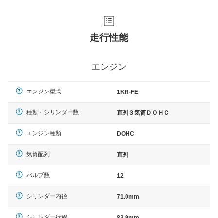
走行性能
エンジン
エンジン型式
1KR-FE
種類・シリンダー数
直列３気筒ＤＯＨＣ
エンジン種類
DOHC
気筒配列
直列
バルブ数
12
シリンダー内径
71.0mm
シリンダー行程
83.9mm