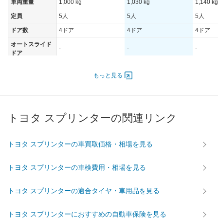
車両重量
1,000 kg
1,030 kg
1,140 kg
定員
5人
5人
5人
ドア数
4ドア
4ドア
4ドア
オートスライド
-
-
-
ドア
エンジン
もっと見る
最高出力
63.00 [85]/ 5,500
74.00 [100]/ 5,600
81.00 [1
最高トルク
118 [12]/ 4,400
137 [14]/ 4,400
149 [15.
過給機
-
-
-
トヨタ スプリンターの関連リンク
タイヤ
前輪サイズ
-
-
-
トヨタ スプリンターの車買取価格・相場を見る
後輪サイズ
-
-
-
燃費
トヨタ スプリンターの車検費用・相場を見る
WLTC
-
-
-
WLTC/市街地
-
-
-
トヨタ スプリンターの適合タイヤ・車用品を見る
WLTC/郊外
-
-
-
トヨタ スプリンターにおすすめの自動車保険を見る
WLTC/高速道路
-
-
-