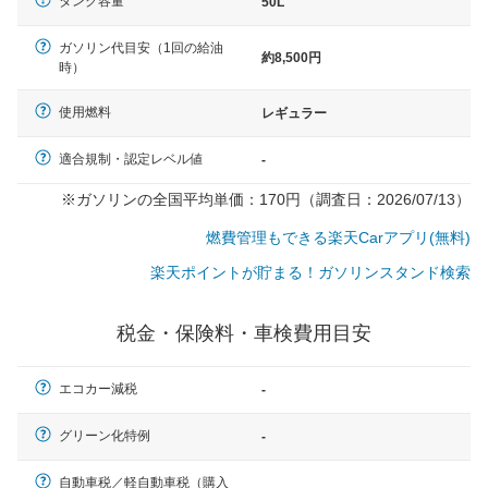
タンク容量
50L
ガソリン代目安（1回の給油
約8,500円
時）
使用燃料
レギュラー
適合規制・認定レベル値
-
※ガソリンの全国平均単価：170円（調査日：2026/07/13）
燃費管理もできる楽天Carアプリ(無料)
楽天ポイントが貯まる！ガソリンスタンド検索
税金・保険料・車検費用目安
エコカー減税
-
一般的な車体のサイズの目安
グリーン化特例
-
自動車税／軽自動車税（購入