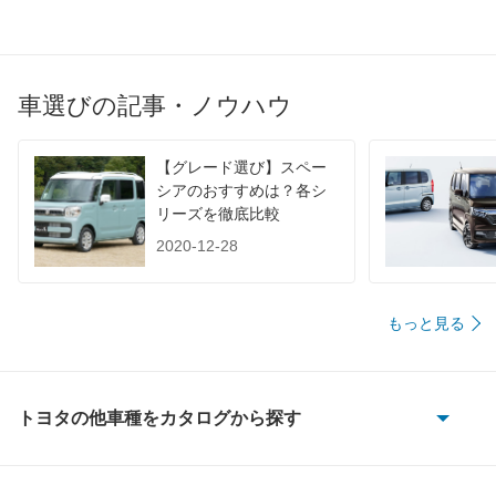
JC08
-
-
-
1015
-
-
-
60km定地
-
-
-
車選びの記事・ノウハウ
装備詳細を見る
装備詳細を見る
装備
装備オプション
【グレード選び】スペー
シアのおすすめは？各シ
リーズを徹底比較
2020-12-28
もっと見る
トヨタの他車種をカタログから探す
86