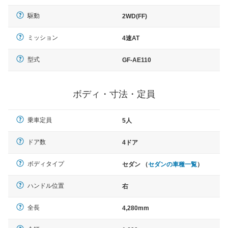
駆動
2WD(FF)
ミッション
4速AT
型式
GF-AE110
ボディ・寸法・定員
乗車定員
5人
ドア数
4ドア
ボディタイプ
セダン （
セダンの車種一覧
）
ハンドル位置
右
全長
4,280mm