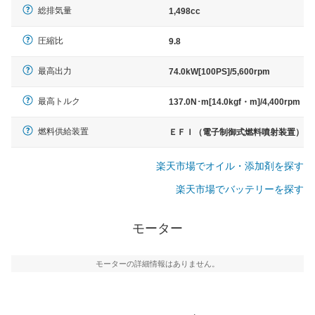
総排気量
1,498cc
圧縮比
9.8
最高出力
74.0kW[100PS]/5,600rpm
最高トルク
137.0N･m[14.0kgf・m]/4,400rpm
燃料供給装置
ＥＦＩ（電子制御式燃料噴射装置）
楽天市場でオイル・添加剤を探す
楽天市場でバッテリーを探す
モーター
モーターの詳細情報はありません。