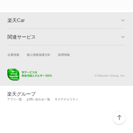
カリーナサーフ
カリーナバン
楽天Car
カルディナ
関連サービス
TOP
よくある質問
カルディナバン
キャンペーン一覧
試乗・商談
新車購入
企業情報
個人情報保護方針
採用情報
カレン
楽天Car車買取
車検予約
カローラ
キズ修理予約
洗車・コーティング予約
© Rakuten Group, Inc.
メンテナンス管理
タイヤ・パーツ購入
カローラ クーペ
タイヤ交換サービス
楽天Car マガジン
楽天グループ
自動車カタログ
自動車保険
アプリ一覧
お問い合わせ一覧
サステナビリティ
カローラ ツーリング
楽天マイカー割
カローラ ツーリング ハイブリッド
カローラ ハイブリッド