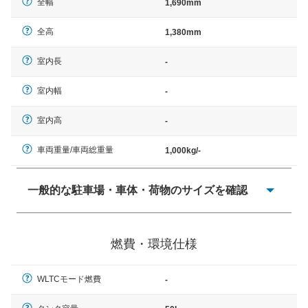
全幅
1,690mm
全高
1,380mm
室内長
-
室内幅
-
室内高
-
車両重量/車両総重量
1,000kg/-
一般的な駐車場・車体・荷物のサイズを確認
一般的に塗料などによる駐車場ライン施工の際には、1台
当たりのスペースと駐車に必要な車路幅が、幅 2,500mm
燃費・環境仕様
× 長さ 5,000mm 車路幅 5,000mmというサイズが標準値
（最低値）とされる事が多いようです。
WLTCモード燃費
-