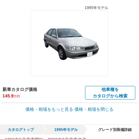
1995年モデル
新車カタログ価格
他車種を
145.9
カタログから検索
万円
車買取価格 *
価格・相場をもっと見る
価格・相場を閉じる
車買取相場
0.2
～
75.4
万円
万円
シミュレーション
1998年式/20万km
～
1997年式/5千km
カタログトップ
1995年モデル
グレード別装備詳細
全国平均の車検価格 *
楽天Car車検で