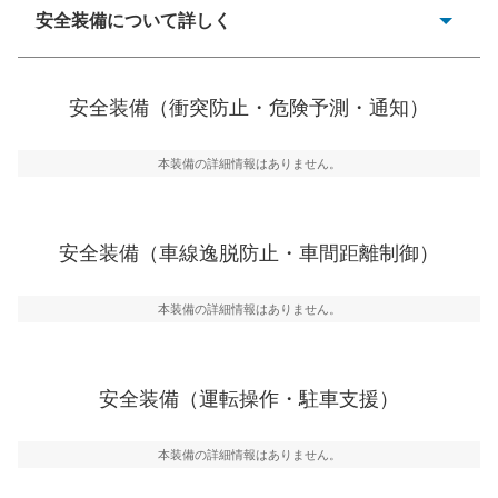
安全装備について詳しく
一般的な荷物のサイズの目安
衝突防止
前走車や歩行者との衝突を回避するプリクラッシュブレ
安全装備（衝突防止・危険予測・通知）
ーキアシスト、ABSなどが装備されています。
危険予測・通知
本装備の詳細情報はありません。
見えにくい場所に潜む危険を予測・通知するためのシス
テムなどが装備されています。
車線逸脱防止
安全装備（車線逸脱防止・車間距離制御）
車線のはみだしやふらつきを防止するためにレーンキー
プアシストなどが装備されています
本装備の詳細情報はありません。
車間距離制御
安全な車間距離を保ちながら前車を追従するアダプティ
ブ・クルーズ・コントロールなどが装備されています。
安全装備（運転操作・駐車支援）
運転・駐車支援
駐車をスムーズに行うためにインテリジェンスパーキン
グ・アシストやサイドブラインドモニターなどが装備さ
本装備の詳細情報はありません。
れています。