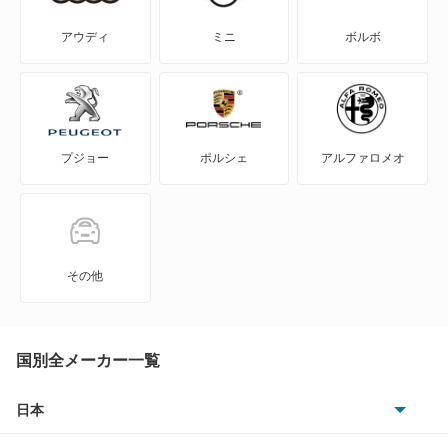
WILL-VI
アウディ
ミニ
ボルボ
WILL-VS
WILL-サイファ
プジョー
ポルシェ
アルファロメオ
アイシス
アクア
アバロン
その他
アベンシスセダン
アベンシスワゴン
国別全メーカー一覧
アリオン
日本