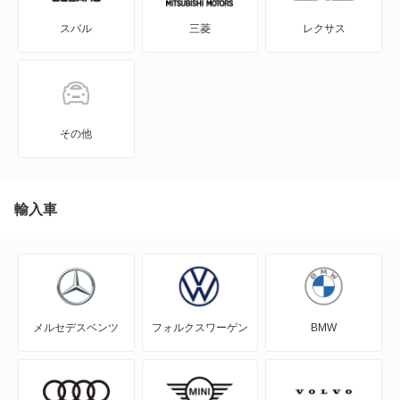
スバル
三菱
レクサス
iQ
JPN TAXI
MIRAI
その他
MR-S
MR2
輸入車
RAV4
RAV4 PHV
メルセデスベンツ
フォルクスワーゲン
BMW
RAV4 ハイブリッド
SAI