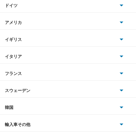
トヨタ
アリスト
ドイツ
日産
アルテッツァ
AMG
アメリカ
ホンダ
アルテッツァジータ
BMW
キャデラック
イギリス
三菱
アルファード
BMWアルピナ
クライスラー
TVR
イタリア
マツダ
アルファード PHEV
スマート
サターン
アストンマーティン
アルファロメオ
フランス
いすゞ
アルファード ハイブリッド
アウディ
シボレー
ジャガー
アウトビアンキ
シトロエン
スバル
アレックス
スウェーデン
オペル
ビュイック
ダイムラー
フィアット
プジョー
スズキ
サーブ
アーバンサポーター
フォルクスワーゲン
韓国
フォード
ベントレー
フェラーリ
ルノー
ダイハツ
ボルボ
イスト
ポルシェ
ヒョンデ
ポンティアック
輸入車その他
ランドローバー
マセラティ
ブガッティ
光岡自動車
イプサム
メルセデス・ベンツ
デーウ
もっと見る