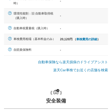
-
軽自動車
時）
N-BOX、ワゴンR、タント、アル
ト など
環境性能割：旧 自動車取得税
-
（購入時）
自動車税重量税（購入時）
-
中型車
車検費用相場（基本料金のみ）
20,120円 （
車検費用の詳細
）
ノア、セレナ、プリウス、カロー
ラ、ステップワゴン など
自賠責保険料
-
自動車保険なら楽天損保のドライブアシスト
楽天Car車検でお近くの店舗を検索
大型車
クラウン、アルファード、フォレ
スター、ハイエースワゴン、デリ
カD:5 など
安全装備