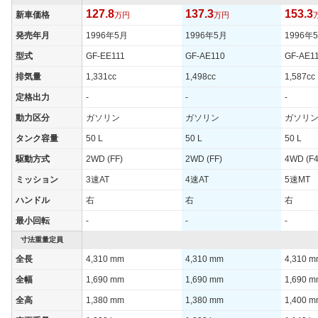
127.8
137.3
153.3
新車価格
万円
万円
発売年月
1996年5月
1996年5月
1996年
型式
GF-EE111
GF-AE110
GF-AE1
排気量
1,331cc
1,498cc
1,587cc
定格出力
-
-
-
動力区分
ガソリン
ガソリン
ガソリ
タンク容量
50 L
50 L
50 L
駆動方式
2WD (FF)
2WD (FF)
4WD (F4
ミッション
3速AT
4速AT
5速MT
ハンドル
右
右
右
最小回転
-
-
-
寸法重量定員
全長
4,310 mm
4,310 mm
4,310 
全幅
1,690 mm
1,690 mm
1,690 
全高
1,380 mm
1,380 mm
1,400 