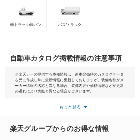
オーパ
インフィニティ
モーリス
オーリス
軽トラック/軽バン
バス/トラック
トライアンフ
もっと見る
オーリス ハイブリッド
MG
カムリ
自動車カタログ掲載情報の注意事項
ミニ
カムリ ハイブリッド
モーク
※楽天カーの提供する車種情報は、新車発売時のカタログデータ
を元に作成し常に最新情報に更新しておりますが、装備名称がメ
カムリグラシア
ーカー情報の名称と異なる場合、装備内容や価格情報などが更新
もっと見る
の遅れにより実際と異なる場合がございます。
カムロード
※最新情報につきましては、各メーカーの情報をご確認くださ
い。
もっと見る
※また安全装備につきましては同名称の装備であっても動作範囲
カリーナ
や性能に違いがございますので、詳細情報は各メーカーの情報を
ご確認ください。
カリーナED
楽天グループからのお得な情報