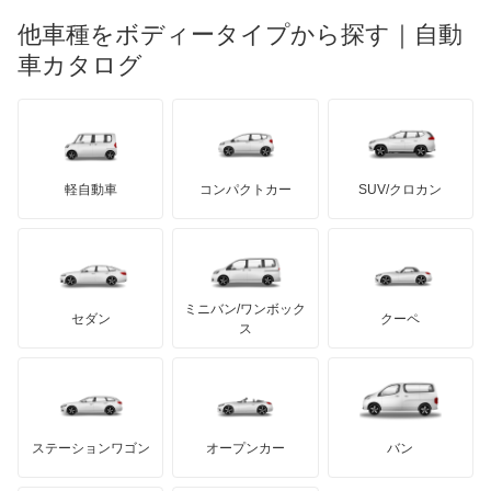
マーキュリー
BYD
ロータス
ランチア
他車種をボディータイプから探す｜自動
日産ディーゼル
もっと見る
ウィッシュ
マイバッハ
キア
リンカーン
プロトン
車カタログ
ローバー
ランボルギーニ
日野自動車
ウィンダム
ブラバス
サンヨン
デロリアン
TD
ロールスロイス
デトマソ
三菱ふそう
エスクァイア
ミニ
ADモータース
サリーン
ドンカーブート
ジネッタ
アバルト
軽自動車
コンパクトカー
SUV/クロカン
UDトラックス
エスクァイア ハイブリッド
アルテガ
プリムス
バーキン
もっと見る
ケータハム
イノチェンティ
レクサス
エスティマ
テスラ
セアト
もっと見る
カーボディーズ
もっと見る
アキュラ
エスティマ ハイブリッド
ミニバン/ワンボック
ジープ
KTM
セダン
クーペ
モーガン
ス
エスティマエミーナ
もっと見る
ダッジ
アルテガ
バンデンプラス
エスティマルシーダ
GMC
マクラーレン
もっと見る
ステーションワゴン
オープンカー
バン
オリジン
ハマー
オースチン