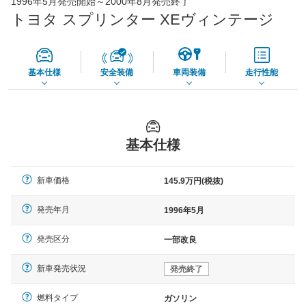
1996年5月発売開始～2000年8月発売終了
56,270
店舗を検索
円
トヨタ スプリンター XEヴィンテージ
*当該価格は車種別の価格となります。
基本仕様
安全装備
車両装備
走行性能
基本仕様
新車価格
145.9万円(税抜)
発売年月
1996年5月
発売区分
一部改良
新車発売状況
発売終了
燃料タイプ
ガソリン