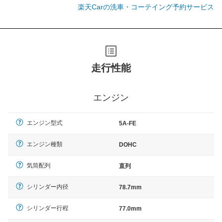
楽天Carの洗車・コーテイング予約サービス
走行性能
エンジン
エンジン型式
5A-FE
エンジン種類
DOHC
気筒配列
直列
シリンダー内径
78.7mm
シリンダー行程
77.0mm