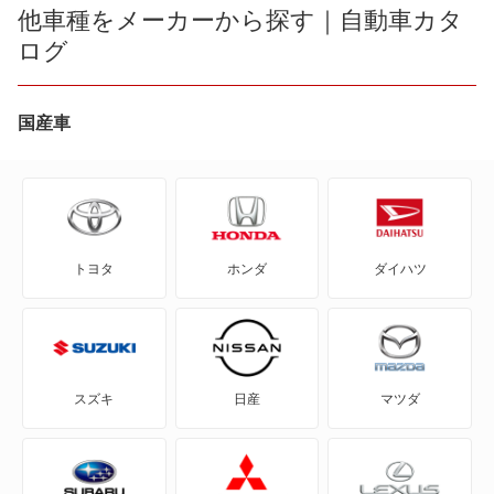
bB
他車種をメーカーから探す｜自動車カタ
ログ
bZ4X
bZ4X ツーリング
国産車
C+pod
C-HR
トヨタ
ホンダ
ダイハツ
eQ
FJ クルーザー
GR86
スズキ
日産
マツダ
GRカローラ
GRヤリス