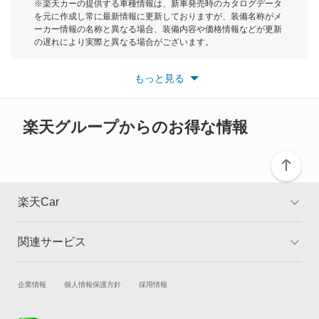
モーク
※楽天カーの提供する車種情報は、新車発売時のカタログデータ
を元に作成し常に最新情報に更新しておりますが、装備名称がメ
カムリグラシア
ーカー情報の名称と異なる場合、装備内容や価格情報などが更新
もっと見る
の遅れにより実際と異なる場合がございます。
カムロード
※最新情報につきましては、各メーカーの情報をご確認くださ
い。
もっと見る
※また安全装備につきましては同名称の装備であっても動作範囲
カリーナ
や性能に違いがございますので、詳細情報は各メーカーの情報を
ご確認ください。
カリーナED
楽天グループからのお得な情報
カリーナサーフ
カリーナバン
楽天Car
カルディナ
関連サービス
TOP
よくある質問
カルディナバン
キャンペーン一覧
試乗・商談
新車購入
企業情報
個人情報保護方針
採用情報
カレン
楽天Car車買取
車検予約