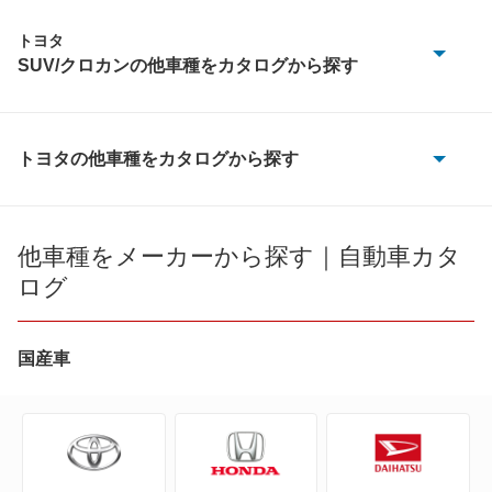
トヨタ
SUV/クロカンの他車種をカタログから探す
bZ4X
bZ4X ツーリング
トヨタの他車種をカタログから探す
86
C-HR
bB
他車種をメーカーから探す｜自動車カタ
FJ クルーザー
ログ
bZ4X
RAV4
bZ4X ツーリング
国産車
RAV4 PHV
C+pod
RAV4 ハイブリッド
C-HR
カローラクロス