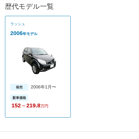
採用。センターデフの切換はインパネのスイッチで簡単に行え
歴代モデル一覧
る。また、このクルマの５MT車は欧州仕様をそのまま導入して
おり、アベンシス同様、トヨタ車のイメージで乗るといい意味で
裏切られるだろう。全８グレードが設定されているが、売れ筋は
ラッシュ
2WD車の上級グレード1.5Gだ。
2006
年モデル
2006年1月〜
発売
新車価格
152
～
219.8
万円