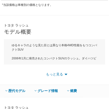
*当該価格は車種別の価格となります。
トヨタ ラッシュ
モデル概要
ゆるキャラのような見た目とは異なり本格4WD性能をもつコンパ
クトSUV
2006年1月に発売されたコンパクトSUVのラッシュ。ダイハツビ
ーゴのOEM供給車だ。ボディサイズは全長が4005mmで全幅が
1695mmでBセグメントに属する。先代にあたるキャミに比べる
とボディサイズが拡大され、居住空間とラゲージルームが広くさ
もっと見る
らに実用性が向上した。エンジンは1.5L直４の１種類で縦置きに
搭載される。このあたりのスペックに、本来このクルマがカワイ
イを狙ったクルマではなく、元々開発国向けの実用車をベースと
した本格的な車両であることに気づかされる。全グレードでミッ
歴代モデル
グレード情報
燃費
ションは5MT/4AT、そして駆動方式2WD（FR！）/4WDを選ぶこ
とができる。10・15モードモード燃費は2WDの4AT車と、4WD
の5MT車が15.4km/L、4WDの４AT車が14.8km/L。4WDシステム
は本格的なセンターデフロック機構付フルタイム4WDシステムを
トヨタ ラッシュ