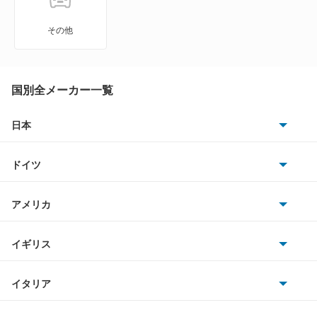
アバロン
ランドクルーザーFJ
その他
アベンシスセダン
ランドクルーザーピックアップ
アベンシスワゴン
国別全メーカー一覧
ランドクルーザープラド
アリオン
日本
ヴァンガード
トヨタ
アリスト
ヴォルツ
ドイツ
日産
アルテッツァ
AMG
アメリカ
もっと見る
ホンダ
アルテッツァジータ
BMW
キャデラック
イギリス
三菱
アルファード
BMWアルピナ
クライスラー
TVR
イタリア
マツダ
アルファード PHEV
スマート
サターン
アストンマーティン
アルファロメオ