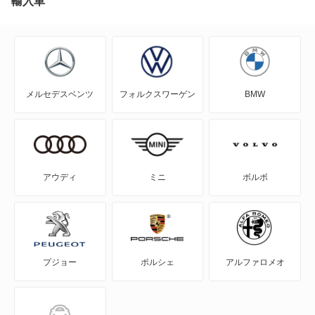
輸入車
ハイラックストラック
RAV4
ハリアー
RAV4 PHV
ハリアー ハイブリッド
メルセデスベンツ
フォルクスワーゲン
BMW
RAV4 ハイブリッド
ハリアーPHEV
SAI
メガクルーザー
WILL-VI
ライズ
アウディ
ミニ
ボルボ
WILL-VS
ライズ ハイブリッド
WILL-サイファ
ランドクルーザー
プジョー
ポルシェ
アルファロメオ
アイシス
ランドクルーザー250
アクア
ランドクルーザー70