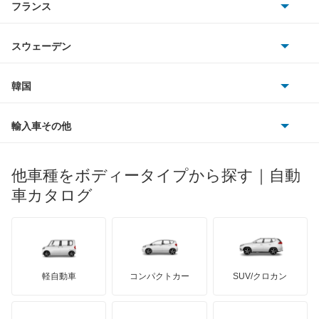
フランス
いすゞ
アルファード ハイブリッド
アウディ
シボレー
ジャガー
アウトビアンキ
シトロエン
スバル
アレックス
スウェーデン
オペル
ビュイック
ダイムラー
フィアット
プジョー
スズキ
サーブ
アーバンサポーター
フォルクスワーゲン
韓国
フォード
ベントレー
フェラーリ
ルノー
ダイハツ
ボルボ
イスト
ポルシェ
ヒョンデ
ポンティアック
輸入車その他
ランドローバー
マセラティ
ブガッティ
光岡自動車
イプサム
メルセデス・ベンツ
デーウ
もっと見る
マーキュリー
BYD
ロータス
ランチア
他車種をボディータイプから探す｜自動
日産ディーゼル
もっと見る
ウィッシュ
マイバッハ
キア
リンカーン
プロトン
車カタログ
ローバー
ランボルギーニ
日野自動車
ウィンダム
ブラバス
サンヨン
デロリアン
TD
ロールスロイス
デトマソ
三菱ふそう
エスクァイア
ミニ
ADモータース
サリーン
ドンカーブート
ジネッタ
アバルト
軽自動車
コンパクトカー
SUV/クロカン
UDトラックス
エスクァイア ハイブリッド
アルテガ
プリムス
バーキン
もっと見る
ケータハム
イノチェンティ
レクサス
エスティマ