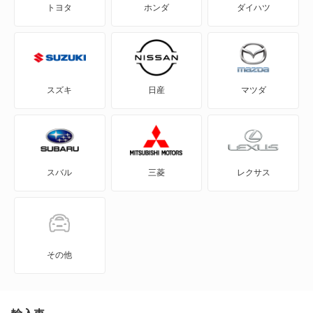
トヨタ
ホンダ
ダイハツ
eQ
カローラクロス ハイブリッド
FJ クルーザー
キャミ
GR86
クラウン クロスオーバー ハイブリッド
スズキ
日産
マツダ
GRカローラ
クラウン スポーツ ハイブリッド
GRヤリス
クルーガー
スバル
三菱
レクサス
iQ
クルーガー ハイブリッド
JPN TAXI
センチュリー SUV PHEV
MIRAI
ハイラックス
その他
MR-S
ハイラックスサーフ
MR2