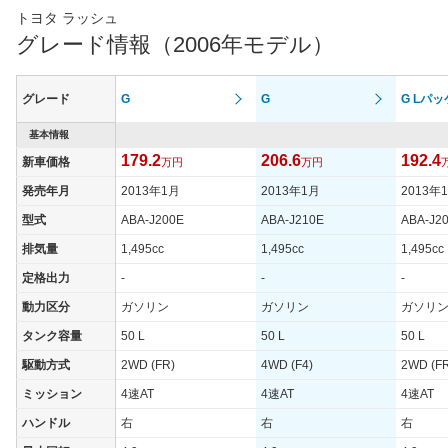
トヨタ ラッシュ
グレード情報（2006年モデル）
グレード
G
G
G Lパ
基本情報
179.2
206.6
192.4
新車価格
万円
万円
発売年月
2013年1月
2013年1月
2013年
型式
ABA-J200E
ABA-J210E
ABA-J2
排気量
1,495cc
1,495cc
1,495cc
定格出力
-
-
-
動力区分
ガソリン
ガソリン
ガソリ
タンク容量
50 L
50 L
50 L
駆動方式
2WD (FR)
4WD (F4)
2WD (F
ミッション
4速AT
4速AT
4速AT
ハンドル
右
右
右