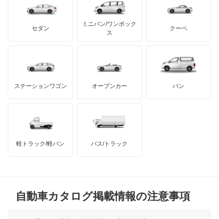
テスラ
セアト
もっと見る
カーボディーズ
もっと見る
アキュラ
エスティマ ハイブリッド
ミニバン/ワンボック
ジープ
KTM
セダン
クーペ
モーガン
ス
エスティマエミーナ
もっと見る
ダッジ
アルテガ
バンデンプラス
エスティマルシーダ
GMC
マクラーレン
もっと見る
ステーションワゴン
オープンカー
バン
オリジン
ハマー
オースチン
オーパ
インフィニティ
モーリス
オーリス
軽トラック/軽バン
バス/トラック
トライアンフ
もっと見る
オーリス ハイブリッド
MG
カムリ
自動車カタログ掲載情報の注意事項
ミニ
カムリ ハイブリッド