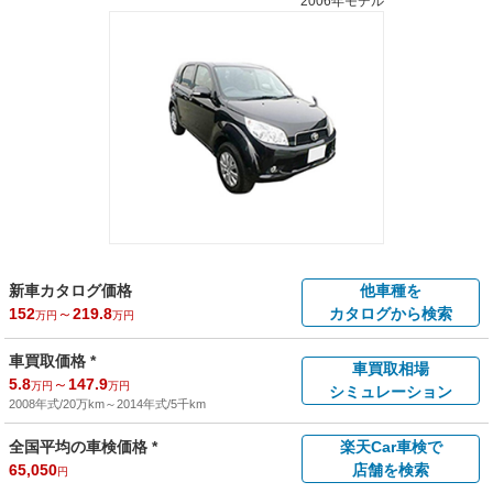
2006年モデル
新車カタログ価格
他車種を
152
～
219.8
カタログから検索
万円
万円
車買取価格 *
車買取相場
5.8
～
147.9
万円
万円
シミュレーション
2008年式/20万km
～
2014年式/5千km
全国平均の車検価格 *
楽天Car車検で
65,050
店舗を検索
円