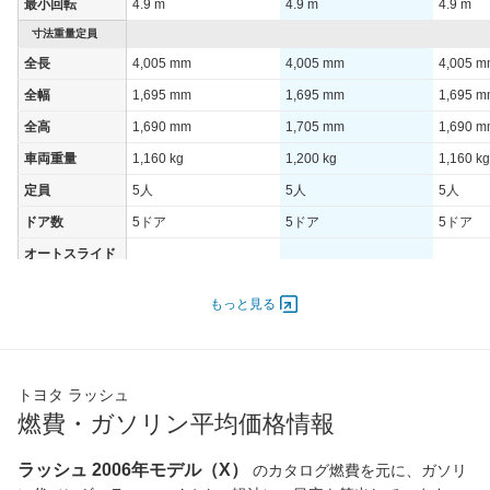
最小回転
4.9 m
4.9 m
4.9 m
寸法重量定員
全長
4,005 mm
4,005 mm
4,005 
全幅
1,695 mm
1,695 mm
1,695 
全高
1,690 mm
1,705 mm
1,690 
車両重量
1,160 kg
1,200 kg
1,160 kg
定員
5人
5人
5人
ドア数
5ドア
5ドア
5ドア
オートスライド
-
-
-
ドア
エンジン
もっと見る
最高出力
80.00 [109]/ 6,000
80.00 [109]/ 6,000
80.00 [1
最高トルク
141 [14.4]/ 4,400
141 [14.4]/ 4,400
141 [14.
トヨタ ラッシュ
過給機
-
-
-
燃費・ガソリン平均価格情報
タイヤ
前輪サイズ
215/65R16 98S
215/65R16 98S
215/65R
ラッシュ 2006年モデル（X）
のカタログ燃費を元に、ガソリ
後輪サイズ
215/65R16 98S
215/65R16 98S
215/65R