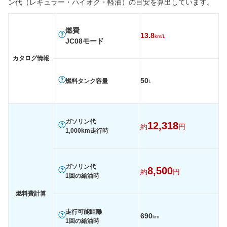
ン代（レギュラー・ハイオク・軽油）の目安を算出しています。
燃費
WLTC
-
-
-
燃費
13.8
km/L
WLTC/市街地
-
-
-
JC08モード
WLTC/郊外
-
-
-
カタログ情報
WLTC/高速道路
-
-
-
50
燃料タンク容量
L
JC08
13.8km/L
13.2km/L
13.8km/
1015
-
-
-
60km定地
-
-
-
ガソリン代
12,318
約
円
1,000km走行時
装備詳細を見る
装備詳細を見る
装備
装備オプション
ガソリン代
8,500
約
円
1回の給油時
燃料費計算
走行可能距離
690
km
1回の給油時