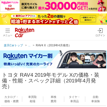
メニュー
ログイン
楽天Carトップ
...
RAV4 X（2019年4月発売）
トヨタ RAV4 2019年モデル Xの価格・装
備・性能・スペック詳細（2019年4月発
売）
カタログ・
車買取
車検
タイヤ・
自動
価格・燃費
相場
費用
車用品
車保険