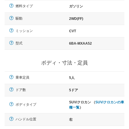
燃料タイプ
ガソリン
駆動
2WD(FF)
ミッション
CVT
型式
6BA-MXAA52
ボディ・寸法・定員
乗車定員
5人
ドア数
5ドア
SUV/クロカン （
SUV/クロカンの車
ボディタイプ
種一覧
）
ハンドル位置
右