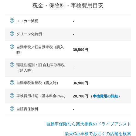
税金・保険料・車検費用目安
軽自動車
エコカー減税
-
N-BOX、ワゴンR、タント、アル
ト など
グリーン化特例
-
自動車税／軽自動車税（購入
39,500円
時）
中型車
環境性能割：旧 自動車取得税
ノア、セレナ、プリウス、カロー
-
（購入時）
ラ、ステップワゴン など
自動車税重量税（購入時）
36,900円
車検費用相場（基本料金のみ）
20,700円 （
車検費用の詳細
）
大型車
クラウン、アルファード、フォレ
自賠責保険料
-
スター、ハイエースワゴン、デリ
カD:5 など
自動車保険なら楽天損保のドライブアシスト
楽天Car車検でお近くの店舗を検索