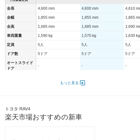
全長
4,600 mm
4,600 mm
4,610 
全幅
1,855 mm
1,855 mm
1,865 
全高
1,685 mm
1,685 mm
1,690 
車両重量
1,590 kg
1,570 kg
1,630 kg
定員
5人
5人
5人
ドア数
5ドア
5ドア
5ドア
オートスライド
-
-
-
ドア
エンジン
もっと見る
最高出力
126.00 [171]/ 6,000
126.00 [171]/ 6,000
126.00 [
最高トルク
207 [21.1]/ 4,400
207 [21.1]/ 4,400
207 [21.
過給機
-
-
-
トヨタ RAV4
タイヤ
楽天市場おすすめの新車
前輪サイズ
225/60R18
225/65R17
235/55
後輪サイズ
225/60R18
225/65R17
235/55
燃費