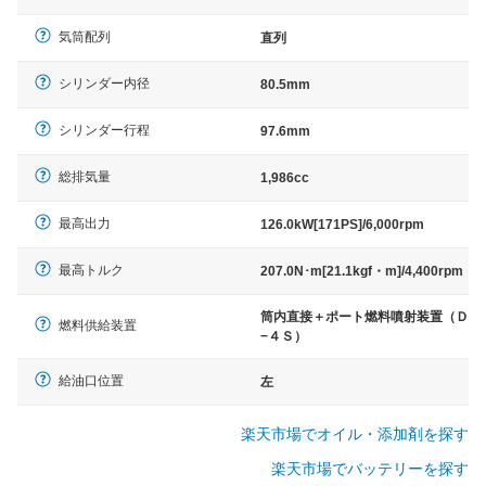
気筒配列
直列
シリンダー内径
80.5mm
シリンダー行程
97.6mm
総排気量
1,986cc
最高出力
126.0kW[171PS]/6,000rpm
最高トルク
207.0N･m[21.1kgf・m]/4,400rpm
筒内直接＋ポート燃料噴射装置（Ｄ
燃料供給装置
−４Ｓ）
給油口位置
左
楽天市場でオイル・添加剤を探す
楽天市場でバッテリーを探す