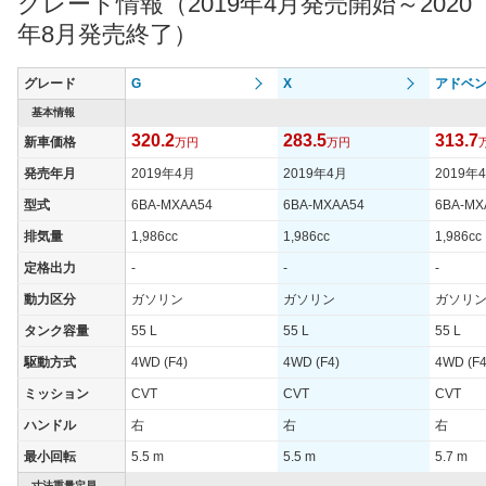
グレード情報（2019年4月発売開始～2020
年8月発売終了）
グレード
G
X
アドベ
基本情報
320.2
283.5
313.7
新車価格
万円
万円
発売年月
2019年4月
2019年4月
2019年
型式
6BA-MXAA54
6BA-MXAA54
6BA-MX
排気量
1,986cc
1,986cc
1,986cc
定格出力
-
-
-
動力区分
ガソリン
ガソリン
ガソリ
タンク容量
55 L
55 L
55 L
駆動方式
4WD (F4)
4WD (F4)
4WD (F4
ミッション
CVT
CVT
CVT
ハンドル
右
右
右
最小回転
5.5 m
5.5 m
5.7 m
寸法重量定員