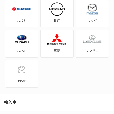
FJ クルーザー
GR86
スズキ
日産
マツダ
GRカローラ
GRヤリス
スバル
三菱
レクサス
iQ
JPN TAXI
MIRAI
その他
MR-S
MR2
輸入車
RAV4 PHV