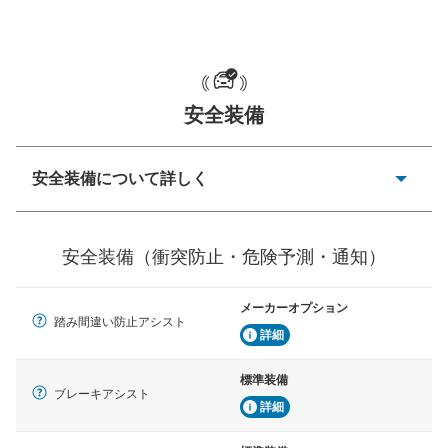
一般的な荷物のサイズの目安
安全装備
安全装備について詳しく
衝突防止
前走車や歩行者との衝突を回避するプリクラッシュブレ
安全装備（衝突防止・危険予測・通知）
ーキアシスト、ABSなどが装備されています。
危険予測・通知
メーカーオプション
見えにくい場所に潜む危険を予測・通知するためのシス
踏み間違い防止アシスト
テムなどが装備されています。
詳細
車線逸脱防止
標準装備
ブレーキアシスト
車線のはみだしやふらつきを防止するためにレーンキー
詳細
プアシストなどが装備されています