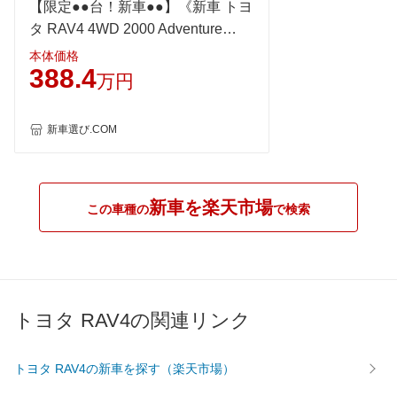
【限定●●台！新車●●】《新車 トヨ
WLTC
15.2km/L
15.2km/L
15.2km/
タ RAV4 4WD 2000 Adventure
WLTC/市街地
11.5km/L
11.5km/L
11.5km/
OFFROAD package2 》
本体価格
WLTC/郊外
15.5km/L
15.5km/L
15.3km/
388.4
万円
WLTC/高速道路
17.4km/L
17.4km/L
17.5km/
JC08
-
-
-
新車選び.COM
1015
-
-
-
60km定地
-
-
-
新車を楽天市場
装備詳細を見る
装備詳細を見る
装備
装備オプション
この車種の
で検索
トヨタ RAV4の関連リンク
トヨタ RAV4の新車を探す（楽天市場）