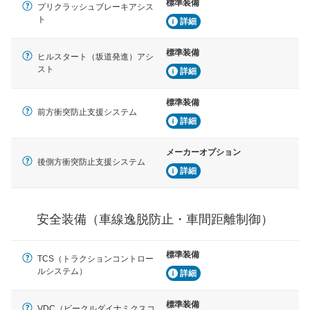
標準装備
車間距離制御
プリクラッシュブレーキアシス
安全な車間距離を保ちながら前車を追従するアダプティ
ト
詳細
ブ・クルーズ・コントロールなどが装備されています。
標準装備
ヒルスタート（坂道発進）アシ
運転・駐車支援
スト
詳細
駐車をスムーズに行うためにインテリジェンスパーキン
グ・アシストやサイドブラインドモニターなどが装備さ
れています。
標準装備
前方衝突防止支援システム
衝撃軽減
詳細
万が一車体が衝撃を受けたときに、運転者・同乗者を守
るSRSエアバッグシステム、プリテンショナーシートベ
メーカーオプション
ルトなどが装備されています。
後側方衝突防止支援システム
詳細
安全装備（車線逸脱防止・車間距離制御）
標準装備
TCS（トラクションコントロー
ルシステム）
詳細
標準装備
VDC（ビークルダイナミクスコ