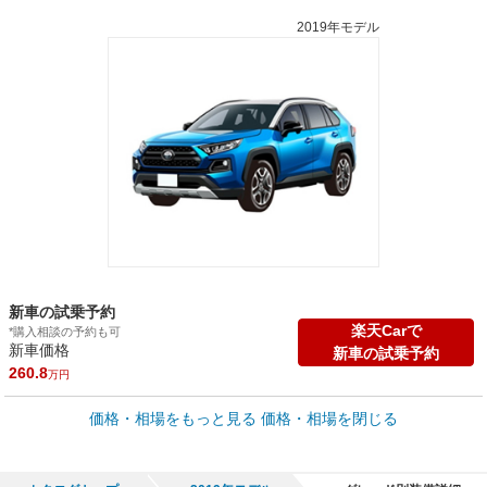
2019年モデル
新車の試乗予約
楽天Carで
*購入相談の予約も可
新車価格
新車の試乗予約
260.8
万円
車買取価格 *
価格・相場をもっと見る
価格・相場を閉じる
車買取相場
0.2
～
335.3
万円
万円
シミュレーション
1999年式/20万km
～
2026年式/5千km