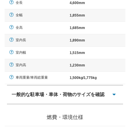
全長
4,600mm
全幅
1,855mm
全高
1,685mm
室内長
1,890mm
室内幅
1,515mm
室内高
1,230mm
車両重量/車両総重量
1,500kg/1,775kg
一般的な駐車場・車体・荷物のサイズを確認
一般的に塗料などによる駐車場ライン施工の際には、1台
当たりのスペースと駐車に必要な車路幅が、幅 2,500mm
燃費・環境仕様
× 長さ 5,000mm 車路幅 5,000mmというサイズが標準値
（最低値）とされる事が多いようです。