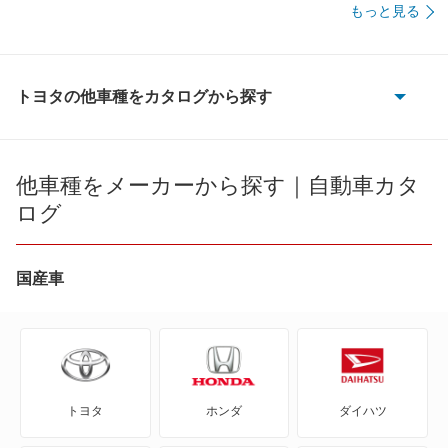
もっと見る
トヨタの他車種をカタログから探す
86
bB
他車種をメーカーから探す｜自動車カタ
ログ
bZ4X
bZ4X ツーリング
国産車
C+pod
C-HR
トヨタ
ホンダ
ダイハツ
eQ