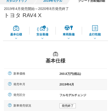
カタログトップ
2019年モデル
グレード別装備詳細
全国平均の車検価格 *
楽天Car車検で
2019年4月発売開始～2020年8月発売終了
65,050
店舗を検索
円
トヨタ RAV4 X
*当該価格は車種別の価格となります。
基本仕様
安全装備
車両装備
走行性能
基本仕様
新車価格
260.8万円(税込)
発売年月
2019年4月
発売区分
フルモデルチェンジ
新車発売状況
発売終了