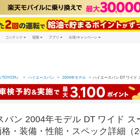
コンテンツ
保険
アプリ
お得/キャンペーン
楽天Carマガジン
キャンペーン一覧
ツ購入
自動車保険
楽天Carアプリ
自動車カタログ
ービス
楽天マイカー割
TOYOTA）
ハイエースバン
2004年モデル
ハイエースバン DT ワイド 
バン 2004年モデル DT ワイド ス
格・装備・性能・スペック詳細（20