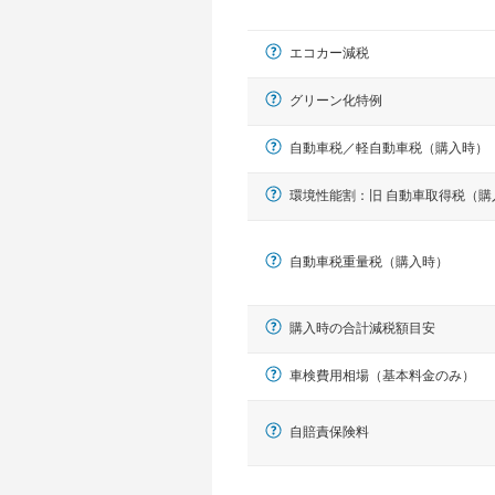
エコカー減税
グリーン化特例
自動車税／軽自動車税（購入時）
環境性能割：旧 自動車取得税（購
軽自動車
自動車税重量税（購入時）
N-BOX、ワゴンR、タント、アル
購入時の合計減税額目安
車検費用相場（基本料金のみ）
自賠責保険料