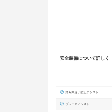
安全装備について詳しく
衝突防止
前走車や歩行者との
ーキアシスト、ABS
踏み間違い防止アシスト
車線逸脱防止
車線のはみだしやふ
プアシストなどが装
ブレーキアシスト