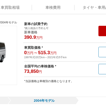
車買取
相場
車検
費用
タイヤ・
車用
2004年モデル
新車の試乗予約
*購入相談の予約も可
新車価格
390.9
万円
車買取価格 *
0
～
515.3
万円
万円
1997年式/20万km
～
2021年式/5千km
全国平均の車検価格 *
73,850
円
*当該価格は車種別の価格となります。
2004年モデル