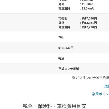
郊外
:
11.9km/L
高速道路
:
13.0km/L
市街地
:
約17,096円
）
郊外
:
約13,361円
高速道路
:
約12,230円
70L
約11,130円
軽油
平成３０年規制
※ガソリンの全国平均単価：
燃
楽天ポイン
税金・保険料・車検費用目安
一般的な車体のサイズの目安