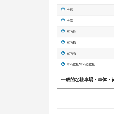
全幅
全高
室内長
室内幅
室内高
車両重量/車両総重量
一般的な駐車場・車体・
一般的に塗料などによる駐車場ライン
幅 5,000mmというサイズが