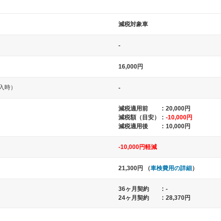
減税対象車
-
16,000円
入時）
-
中型車
大型車
減税適用前
:
20,000円
減税額（目安）
:
-10,000円
ト など
ノア、セレナ、プリウス、カローラ、ステ
クラウン、
減税適用後
:
10,000円
ップワゴン など
ハイエースワ
-10,000円軽減
21,300円 （
車検費用の詳細
）
一般的な荷物のサイズの目安
36ヶ月契約
:
-
24ヶ月契約
:
28,370円