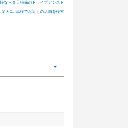
険なら楽天損保のドライブアシスト
楽天Car車検でお近くの店舗を検索
危険を予測・通知するためのシス
います。
ながら前車を追従するアダプティ
ロールなどが装備されています。