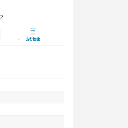
フ
走行性能