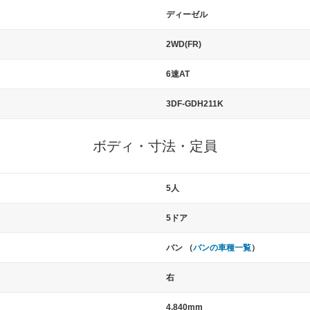
ディーゼル
2WD(FR)
6速AT
3DF-GDH211K
ボディ・寸法・定員
5人
5ドア
バン （
バンの車種一覧
）
右
4,840mm