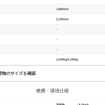
1,880mm
2,105mm
-
-
-
2,040kg/3,165kg
荷物のサイズを確認
施工の際には、1台当たりのスペースと駐車に必要な車路幅が、幅 2,500m
標準値（最低値）とされる事が多いようです。
燃費・環境仕様
市街地
:
9.3km/L