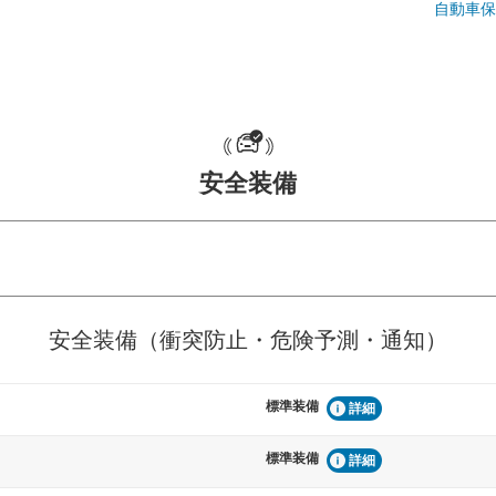
自動車保
安全装備
危険予測・通知
衝突を回避するプリクラッシュブレ
見えにくい場所に潜む
安全装備（衝突防止・危険予測・通知）
などが装備されています。
テムなどが装備されて
標準装備
車間距離制御
詳細
らつきを防止するためにレーンキー
安全な車間距離を保ち
備されています
ブ・クルーズ・コント
標準装備
詳細