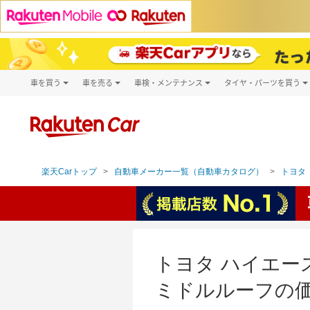
車を買う
車を売る
車検・メンテナンス
タイヤ・パーツを買う
試乗・商談
楽天Car車買取
車検予約
タイヤ・パー
キズ修理予約
新車
タイヤ交換サ
洗車・コーティング予約
メンテナンス管理
楽天Carトップ
自動車メーカー一覧（自動車カタログ）
トヨタ（
トヨタ ハイエース
ミドルルーフの価