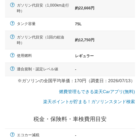
ガソリン代目安（1,000km走行
約22,666円
時）
タンク容量
75L
ガソリン代目安（1回の給油
約12,750円
時）
使用燃料
レギュラー
適合規制・認定レベル値
-
※ガソリンの全国平均単価：170円（調査日：2026/07/13）
燃費管理もできる楽天Carアプリ(無料)
楽天ポイントが貯まる！ガソリンスタンド検索
税金・保険料・車検費用目安
一般的な車体のサイズの目安
エコカー減税
-