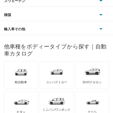
スウェーデン
オペル
ビュイック
ダイムラー
フィアット
プジョー
スズキ
サーブ
アーバンサポーター
フォルクスワーゲン
韓国
フォード
ベントレー
フェラーリ
ルノー
ダイハツ
ボルボ
イスト
ポルシェ
ヒョンデ
ポンティアック
輸入車その他
ランドローバー
マセラティ
ブガッティ
光岡自動車
イプサム
メルセデス・ベンツ
デーウ
もっと見る
マーキュリー
BYD
ロータス
ランチア
他車種をボディータイプから探す｜自動
日産ディーゼル
もっと見る
ウィッシュ
マイバッハ
キア
リンカーン
プロトン
車カタログ
ローバー
ランボルギーニ
日野自動車
ウィンダム
ブラバス
サンヨン
デロリアン
TD
ロールスロイス
デトマソ
三菱ふそう
エスクァイア
ミニ
ADモータース
サリーン
ドンカーブート
ジネッタ
アバルト
軽自動車
コンパクトカー
SUV/クロカン
UDトラックス
エスクァイア ハイブリッド
アルテガ
プリムス
バーキン
もっと見る
ケータハム
イノチェンティ
レクサス
エスティマ
テスラ
セアト
もっと見る
カーボディーズ
もっと見る
アキュラ
エスティマ ハイブリッド
ミニバン/ワンボック
ジープ
KTM
セダン
クーペ