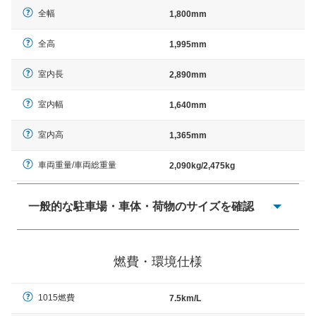
全幅
1,800mm
全高
1,995mm
室内長
2,890mm
室内幅
1,640mm
室内高
1,365mm
車両重量/車両総重量
2,090kg/2,475kg
一般的な駐車場・車体・荷物のサイズを確認
一般的に塗料などによる駐車場ライン施工の際には、1台
当たりのスペースと駐車に必要な車路幅が、幅 2,500mm
燃費・環境仕様
× 長さ 5,000mm 車路幅 5,000mmというサイズが標準値
（最低値）とされる事が多いようです。
1015燃費
7.5km/L