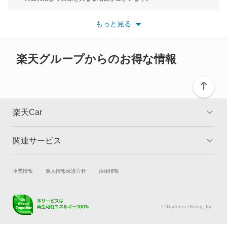
カムロード
※最新情報につきましては、各メーカーの情報をご確認くださ
い。
もっと見る
※また安全装備につきましては同名称の装備であっても動作範囲
カリーナ
や性能に違いがございますので、詳細情報は各メーカーの情報を
ご確認ください。
カリーナED
楽天グループからのお得な情報
カリーナサーフ
カリーナバン
楽天Car
カルディナ
関連サービス
TOP
よくある質問
カルディナバン
キャンペーン一覧
試乗・商談
新車購入
企業情報
個人情報保護方針
採用情報
カレン
楽天Car車買取
車検予約
カローラ
キズ修理予約
洗車・コーティング予約
© Rakuten Group, Inc.
メンテナンス管理
タイヤ・パーツ購入
カローラ クーペ