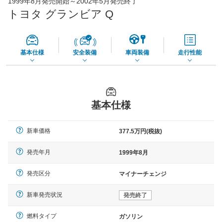
1999年8月発売開始～2002年5月発売終了
73,850
店舗を検索
円
トヨタ グランビア Q
*当該価格は車種別の価格となります。
基本仕様
安全装備
車両装備
走行性能
基本仕様
新車価格
377.5万円(税抜)
発売年月
1999年8月
発売区分
マイナーチェンジ
新車発売状況
発売終了
燃料タイプ
ガソリン