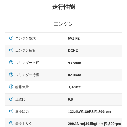
走行性能
エンジン
エンジン型式
5VZ-FE
エンジン種類
DOHC
シリンダー内径
93.5mm
シリンダー行程
82.0mm
総排気量
3,378cc
圧縮比
9.6
最高出力
132.4kW[180PS]/4,800rpm
最高トルク
299.1N･m[30.5kgf・m]/3,600rpm