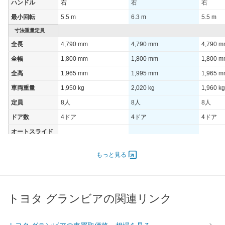
ハンドル
右
右
右
最小回転
5.5 m
6.3 m
5.5 m
寸法重量定員
全長
4,790 mm
4,790 mm
4,790 
全幅
1,800 mm
1,800 mm
1,800 
全高
1,965 mm
1,995 mm
1,965 
車両重量
1,950 kg
2,020 kg
1,960 kg
定員
8人
8人
8人
ドア数
4ドア
4ドア
4ドア
オートスライド
-
-
-
ドア
エンジン
もっと見る
最高出力
103.00 [140]/ 3,600
103.00 [140]/ 3,600
103.00 [
最高トルク
343.2 [35]/ 2,000
343.2 [35]/ 2,000
343.2 [3
トヨタ グランビアの関連リンク
過給機
TB
TB
TB
タイヤ
前輪サイズ
205/70R15 95H
215/70R15 98S
205/70R