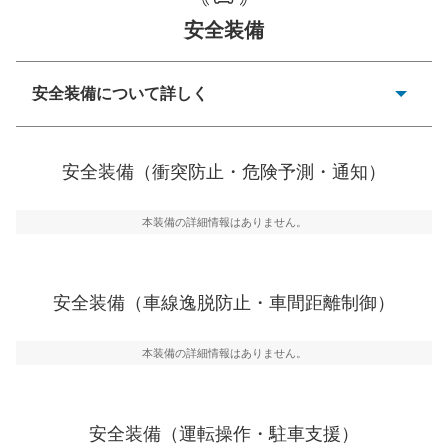
安全装備
一般的な荷物のサイズの目安
安全装備について詳しく
衝突防止
前走車や歩行者との衝突を回避するプリクラッシュブレ
安全装備（衝突防止・危険予測・通知）
ーキアシスト、ABSなどが装備されています。
危険予測・通知
本装備の詳細情報はありません。
見えにくい場所に潜む危険を予測・通知するためのシス
テムなどが装備されています。
車線逸脱防止
安全装備（車線逸脱防止・車間距離制御）
車線のはみだしやふらつきを防止するためにレーンキー
プアシストなどが装備されています
本装備の詳細情報はありません。
車間距離制御
安全な車間距離を保ちながら前車を追従するアダプティ
ブ・クルーズ・コントロールなどが装備されています。
安全装備（運転操作・駐車支援）
運転・駐車支援