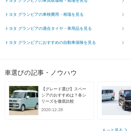
トヨタ グランビアの車買取価格・相場を見る
後輪サイズ
205/70R15 95H
215/70R15 98S
205/70R
トヨタ グランビアの車検費用・相場を見る
燃費
WLTC
-
-
-
トヨタ グランビアの適合タイヤ・車用品を見る
WLTC/市街地
-
-
-
WLTC/郊外
-
-
-
トヨタ グランビアにおすすめの自動車保険を見る
WLTC/高速道路
-
-
-
JC08
-
-
-
1015
9.5km/L
8.6km/L
9.5km/L
車選びの記事・ノウハウ
60km定地
-
-
-
装備詳細を見る
装備詳細を見る
装備
装備オプション
【グレード選び】スペー
シアのおすすめは？各シ
リーズを徹底比較
2020-12-28
もっと見る