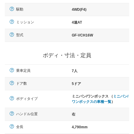
駆動
4WD(F4)
ミッション
4速AT
型式
GF-VCH16W
ボディ・寸法・定員
乗車定員
7人
ドア数
5ドア
ミニバン/ワンボックス （
ミニバン/
ボディタイプ
ワンボックスの車種一覧
）
ハンドル位置
右
全長
4,790mm