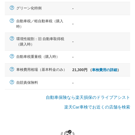
軽自動車
グリーン化特例
-
N-BOX、ワゴンR、タント、アル
ト など
自動車税／軽自動車税（購入
-
時）
環境性能割：旧 自動車取得税
-
（購入時）
中型車
ノア、セレナ、プリウス、カロー
自動車税重量税（購入時）
-
ラ、ステップワゴン など
車検費用相場（基本料金のみ）
21,300円 （
車検費用の詳細
）
自賠責保険料
-
大型車
自動車保険なら楽天損保のドライブアシスト
クラウン、アルファード、フォレ
スター、ハイエースワゴン、デリ
楽天Car車検でお近くの店舗を検索
カD:5 など