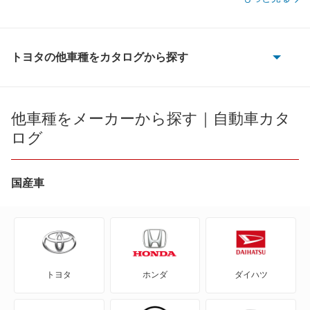
トヨタの他車種をカタログから探す
86
bB
他車種をメーカーから探す｜自動車カタ
ログ
bZ4X
bZ4X ツーリング
国産車
C+pod
C-HR
トヨタ
ホンダ
ダイハツ
eQ
FJ クルーザー