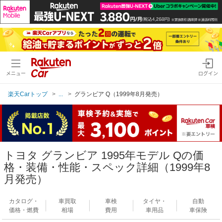
メニュー
ログイン
楽天Carトップ
...
グランビア Q（1999年8月発売）
トヨタ グランビア 1995年モデル Qの価
格・装備・性能・スペック詳細（1999年8
月発売）
カタログ・
車買取
車検
タイヤ・
自動
価格・燃費
相場
費用
車用品
車保険