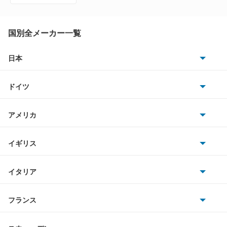
アベンシスセダン
アベンシスワゴン
国別全メーカー一覧
アリオン
日本
トヨタ
アリスト
ドイツ
日産
アルテッツァ
AMG
アメリカ
ホンダ
アルテッツァジータ
BMW
キャデラック
イギリス
三菱
アルファード
BMWアルピナ
クライスラー
TVR
イタリア
マツダ
アルファード PHEV
スマート
サターン
アストンマーティン
アルファロメオ
フランス
いすゞ
アルファード ハイブリッド
アウディ
シボレー
ジャガー
アウトビアンキ
シトロエン
スバル
アレックス