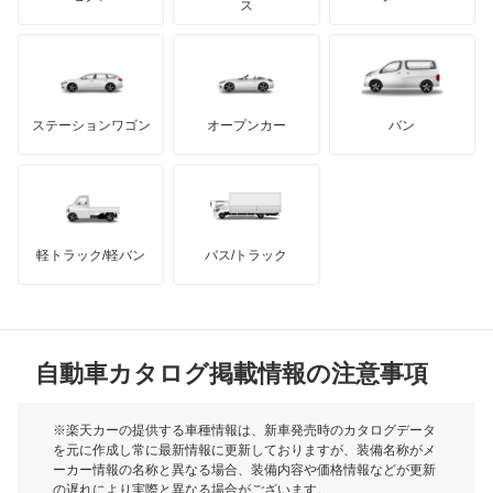
モーガン
ス
エスティマエミーナ
もっと見る
ダッジ
アルテガ
バンデンプラス
エスティマルシーダ
GMC
マクラーレン
もっと見る
ステーションワゴン
オープンカー
バン
オリジン
ハマー
オースチン
オーパ
インフィニティ
モーリス
オーリス
軽トラック/軽バン
バス/トラック
トライアンフ
もっと見る
オーリス ハイブリッド
MG
カムリ
自動車カタログ掲載情報の注意事項
ミニ
カムリ ハイブリッド
モーク
※楽天カーの提供する車種情報は、新車発売時のカタログデータ
を元に作成し常に最新情報に更新しておりますが、装備名称がメ
カムリグラシア
ーカー情報の名称と異なる場合、装備内容や価格情報などが更新
もっと見る
の遅れにより実際と異なる場合がございます。