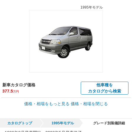
1995年モデル
新車カタログ価格
他車種を
377.5
カタログから検索
万円
車買取価格 *
価格・相場をもっと見る
価格・相場を閉じる
車買取相場
0.2
～
125.6
万円
万円
シミュレーション
1998年式/20万km
～
2000年式/5千km
カタログトップ
1995年モデル
グレード別装備詳細
全国平均の車検価格 *
楽天Car車検で