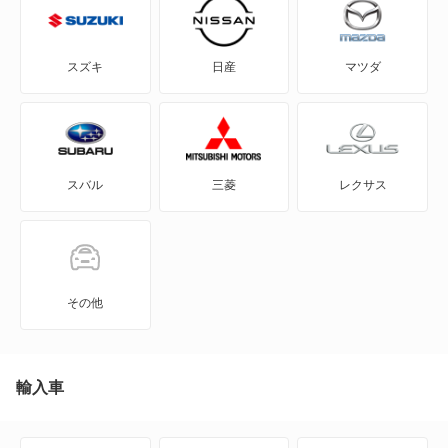
GR86
スズキ
日産
マツダ
GRカローラ
GRヤリス
スバル
三菱
レクサス
iQ
JPN TAXI
MIRAI
その他
MR-S
MR2
輸入車
RAV4