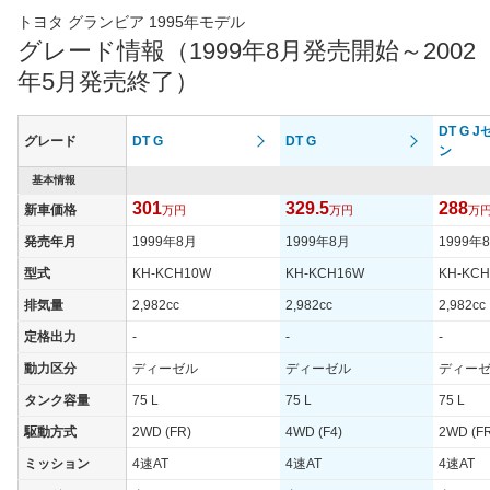
トヨタ グランビア 1995年モデル
グレード情報（1999年8月発売開始～2002
年5月発売終了）
DT G 
グレード
DT G
DT G
ン
基本情報
301
329.5
288
新車価格
万円
万円
万
発売年月
1999年8月
1999年8月
1999年
型式
KH-KCH10W
KH-KCH16W
KH-KC
排気量
2,982cc
2,982cc
2,982cc
定格出力
-
-
-
動力区分
ディーゼル
ディーゼル
ディー
タンク容量
75 L
75 L
75 L
駆動方式
2WD (FR)
4WD (F4)
2WD (F
ミッション
4速AT
4速AT
4速AT