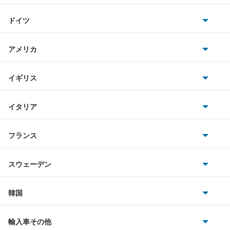
トヨタ
アリスト
ヴェルファイア ハイブリッド
ドイツ
日産
アルテッツァ
AMG
ヴォクシー
アメリカ
ホンダ
アルテッツァジータ
BMW
ヴォクシー ハイブリッド
キャデラック
イギリス
三菱
アルファード
BMWアルピナ
クライスラー
もっと見る
TVR
イタリア
マツダ
アルファード PHEV
スマート
サターン
アストンマーティン
アルファロメオ
フランス
いすゞ
アルファード ハイブリッド
アウディ
シボレー
ジャガー
アウトビアンキ
シトロエン
スバル
アレックス
スウェーデン
オペル
ビュイック
ダイムラー
フィアット
プジョー
スズキ
サーブ
アーバンサポーター
フォルクスワーゲン
韓国
フォード
ベントレー
フェラーリ
ルノー
ダイハツ
ボルボ
イスト
ポルシェ
ヒョンデ
ポンティアック
輸入車その他
ランドローバー
マセラティ