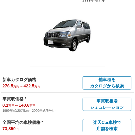
1999年モデル
新車カタログ価格
他車種を
276.5
～
422.5
カタログから検索
万円
万円
車買取価格 *
車買取相場
0.1
～
140.6
万円
万円
シミュレーション
1999年式/20万km
～
2000年式/5千km
全国平均の車検価格 *
楽天Car車検で
73,850
店舗を検索
円