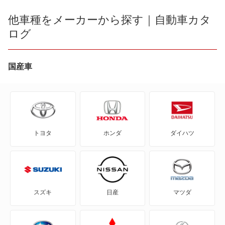
bB
他車種をメーカーから探す｜自動車カタ
アルファード ハイブリッド
ログ
bZ4X
ウィッシュ
bZ4X ツーリング
国産車
エスクァイア
C+pod
エスクァイア ハイブリッド
C-HR
エスティマ
トヨタ
ホンダ
ダイハツ
eQ
エスティマ ハイブリッド
FJ クルーザー
エスティマエミーナ
GR86
エスティマルシーダ
スズキ
日産
マツダ
GRカローラ
グランエース