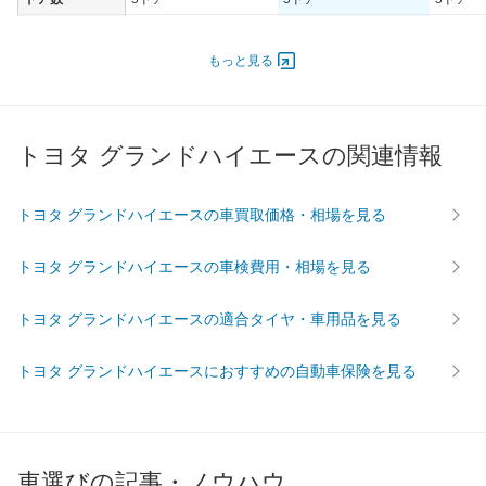
オートスライド
-
-
-
ドア
もっと見る
エンジン
最高出力
103.00 [140]/ 3,600
103.00 [140]/ 3,600
132.00 [
最高トルク
343 [35]/ 2,000
343 [35]/ 2,000
299 [30.
トヨタ グランドハイエースの関連情報
過給機
TB
TB
-
タイヤ
トヨタ グランドハイエースの車買取価格・相場を見る
前輪サイズ
205/70R15 95H
215/70R15 98S
205/70R
後輪サイズ
205/70R15 95H
215/70R15 98S
205/70R
トヨタ グランドハイエースの車検費用・相場を見る
燃費
トヨタ グランドハイエースの適合タイヤ・車用品を見る
WLTC
-
-
-
WLTC/市街地
-
-
-
トヨタ グランドハイエースにおすすめの自動車保険を見る
WLTC/郊外
-
-
-
WLTC/高速道路
-
-
-
JC08
-
-
-
車選びの記事・ノウハウ
1015
-
-
-