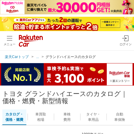
メニュー
ログイン
楽天Carトップ
...
グランドハイエースのカタログ
トヨタ グランドハイエースのカタログ｜
価格・燃費・新型情報
カタログ・
車買取
車検
タイヤ・
自動
価格・燃費
相場
費用
車用品
車保険