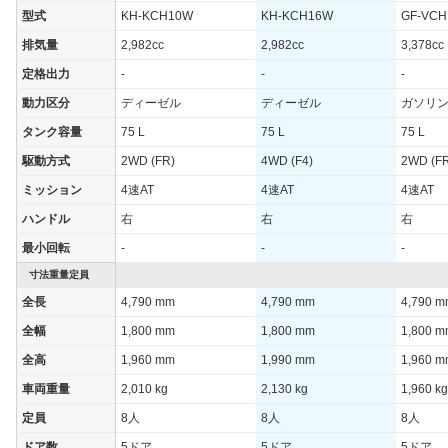
型式
KH-KCH10W
KH-KCH16W
GF-VC
排気量
2,982cc
2,982cc
3,378cc
定格出力
-
-
-
動力区分
ディーゼル
ディーゼル
ガソリ
タンク容量
75 L
75 L
75 L
駆動方式
2WD (FR)
4WD (F4)
2WD (F
ミッション
4速AT
4速AT
4速AT
ハンドル
右
右
右
最小回転
-
-
-
寸法重量定員
全長
4,790 mm
4,790 mm
4,790 
全幅
1,800 mm
1,800 mm
1,800 
全高
1,960 mm
1,990 mm
1,960 
車両重量
2,010 kg
2,130 kg
1,960 kg
定員
8人
8人
8人
ドア数
5ドア
5ドア
5ドア