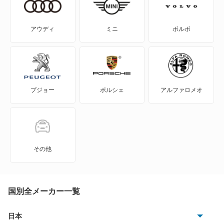
ハイエースワゴン
WILL-VI
パッソ セッテ
アウディ
ミニ
ボルボ
WILL-VS
マークX ジオ
WILL-サイファ
ライトエース ノア
プジョー
ポルシェ
アルファロメオ
アイシス
ライトエースワゴン
アクア
ラクティス
アバロン
ルーミー
その他
アベンシスセダン
レジアス
アベンシスワゴン
国別全メーカー一覧
ヴェルファイア
アリオン
日本
ヴェルファイア PHEV