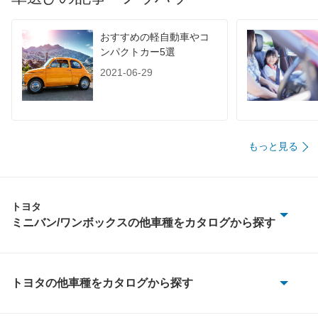
60km定地
-
-
-
おすすめの軽自動車やコ
装備詳細を見る
装備詳細を見る
装備
装備オプション
ンパクトカー5選
2021-06-29
もっと見る
トヨタ
ミニバン/ワンボックスの他車種をカタログから探す
アイシス
アルファード
トヨタの他車種をカタログから探す
86
アルファード PHEV