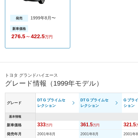
1999年8月〜
発売
新車価格
276.5
～
422.5
万円
トヨタ グランドハイエース
グレード情報（1999年モデル）
DT G プライムセ
DT G プライムセ
G プラ
グレード
レクション
レクション
ション
基本情報
333
361.5
321.5
新車価格
万円
万円
発売年月
2001年8月
2001年8月
2001年