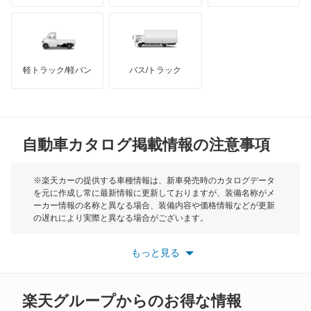
ハマー
オースチン
オーパ
インフィニティ
モーリス
オーリス
軽トラック/軽バン
バス/トラック
トライアンフ
もっと見る
オーリス ハイブリッド
MG
カムリ
自動車カタログ掲載情報の注意事項
ミニ
カムリ ハイブリッド
モーク
※楽天カーの提供する車種情報は、新車発売時のカタログデータ
を元に作成し常に最新情報に更新しておりますが、装備名称がメ
カムリグラシア
ーカー情報の名称と異なる場合、装備内容や価格情報などが更新
もっと見る
の遅れにより実際と異なる場合がございます。
カムロード
※最新情報につきましては、各メーカーの情報をご確認くださ
い。
もっと見る
※また安全装備につきましては同名称の装備であっても動作範囲
カリーナ
や性能に違いがございますので、詳細情報は各メーカーの情報を
ご確認ください。
カリーナED
楽天グループからのお得な情報