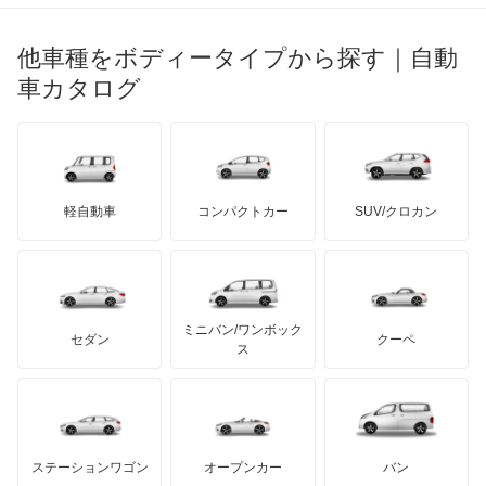
ブガッティ
光岡自動車
イプサム
メルセデス・ベンツ
デーウ
もっと見る
マーキュリー
BYD
ロータス
ランチア
他車種をボディータイプから探す｜自動
日産ディーゼル
もっと見る
ウィッシュ
マイバッハ
キア
リンカーン
プロトン
車カタログ
ローバー
ランボルギーニ
日野自動車
ウィンダム
ブラバス
サンヨン
デロリアン
TD
ロールスロイス
デトマソ
三菱ふそう
エスクァイア
ミニ
ADモータース
サリーン
ドンカーブート
ジネッタ
アバルト
軽自動車
コンパクトカー
SUV/クロカン
UDトラックス
エスクァイア ハイブリッド
アルテガ
プリムス
バーキン
もっと見る
ケータハム
イノチェンティ
レクサス
エスティマ
テスラ
セアト
もっと見る
カーボディーズ
もっと見る
アキュラ
エスティマ ハイブリッド
ミニバン/ワンボック
ジープ
KTM
セダン
クーペ
モーガン
ス
エスティマエミーナ
もっと見る
ダッジ
アルテガ
バンデンプラス
エスティマルシーダ
GMC
マクラーレン
もっと見る
ステーションワゴン
オープンカー
バン
オリジン