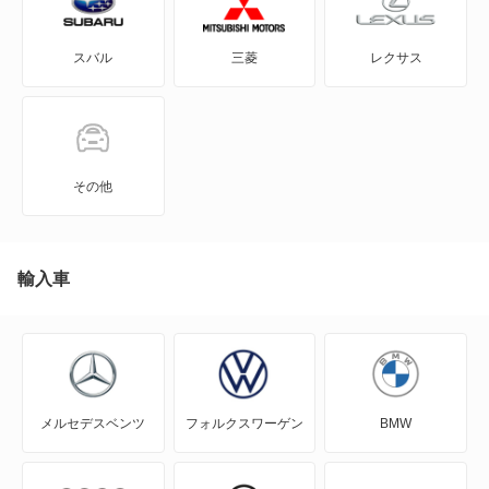
GRヤリス
グランビア
スバル
三菱
レクサス
iQ
スパーキー
JPN TAXI
タウンエース ノア
MIRAI
タウンエースワゴン
その他
MR-S
タンク
MR2
輸入車
ツーリングハイエース
RAV4
ノア
RAV4 PHV
ノア ハイブリッド
メルセデスベンツ
フォルクスワーゲン
BMW
RAV4 ハイブリッド
ハイエースレジアスワゴン
SAI