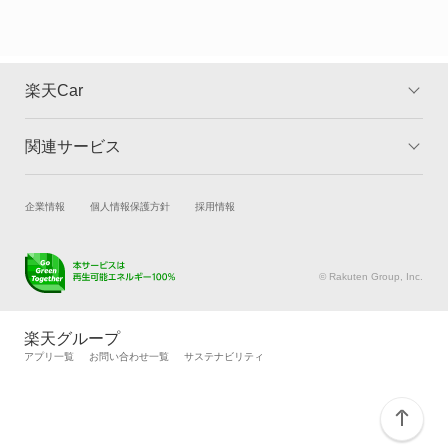
カリーナサーフ
カリーナバン
楽天Car
カルディナ
関連サービス
TOP
よくある質問
カルディナバン
キャンペーン一覧
試乗・商談
新車購入
企業情報
個人情報保護方針
採用情報
カレン
楽天Car車買取
車検予約
カローラ
キズ修理予約
洗車・コーティング予約
© Rakuten Group, Inc.
メンテナンス管理
タイヤ・パーツ購入
カローラ クーペ
タイヤ交換サービス
楽天Car マガジン
楽天グループ
自動車カタログ
自動車保険
アプリ一覧
お問い合わせ一覧
サステナビリティ
カローラ ツーリング
楽天マイカー割
カローラ ツーリング ハイブリッド