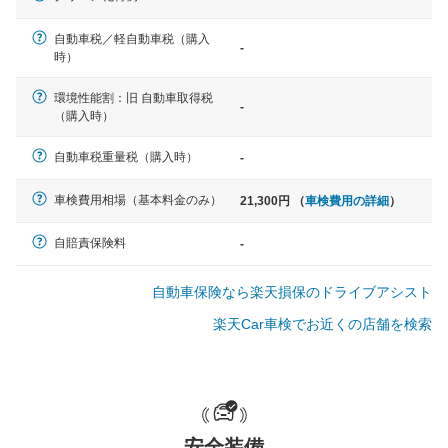
自動車税／軽自動車税（購入
-
軽自動車
時）
N-BOX、ワゴンR、タント、アル
ト など
環境性能割：旧 自動車取得税
-
（購入時）
自動車税重量税（購入時）
-
中型車
車検費用相場（基本料金のみ）
21,300円 （
車検費用の詳細
）
ノア、セレナ、プリウス、カロー
ラ、ステップワゴン など
自賠責保険料
-
自動車保険なら楽天損保のドライブアシスト
楽天Car車検でお近くの店舗を検索
大型車
クラウン、アルファード、フォレ
スター、ハイエースワゴン、デリ
カD:5 など
安全装備