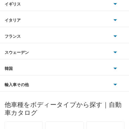
イギリス
三菱
アルファード
BMWアルピナ
クライスラー
TVR
イタリア
マツダ
アルファード PHEV
スマート
サターン
アストンマーティン
アルファロメオ
フランス
いすゞ
アルファード ハイブリッド
アウディ
シボレー
ジャガー
アウトビアンキ
シトロエン
スバル
アレックス
スウェーデン
オペル
ビュイック
ダイムラー
フィアット
プジョー
スズキ
サーブ
アーバンサポーター
フォルクスワーゲン
韓国
フォード
ベントレー
フェラーリ
ルノー
ダイハツ
ボルボ
イスト
ポルシェ
ヒョンデ
ポンティアック
輸入車その他
ランドローバー
マセラティ
ブガッティ
光岡自動車
イプサム
メルセデス・ベンツ
デーウ
もっと見る
マーキュリー
BYD
ロータス
ランチア
他車種をボディータイプから探す｜自動
日産ディーゼル
もっと見る
ウィッシュ
マイバッハ
キア
リンカーン
プロトン
車カタログ
ローバー
ランボルギーニ
日野自動車
ウィンダム
ブラバス
サンヨン
デロリアン
TD
ロールスロイス
デトマソ