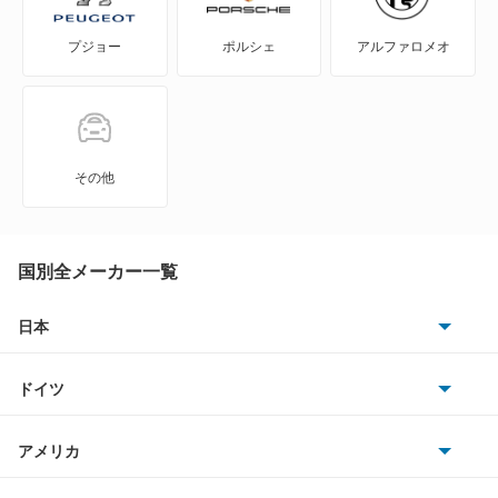
WILL-サイファ
プジョー
ポルシェ
アルファロメオ
アイシス
アクア
アバロン
その他
アベンシスセダン
アベンシスワゴン
国別全メーカー一覧
アリオン
日本
トヨタ
アリスト
ドイツ
日産
アルテッツァ
AMG
アメリカ
ホンダ
アルテッツァジータ
BMW
キャデラック