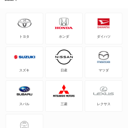
C+pod
C-HR
トヨタ
ホンダ
ダイハツ
eQ
FJ クルーザー
GR86
スズキ
日産
マツダ
GRカローラ
GRヤリス
スバル
三菱
レクサス
iQ
JPN TAXI