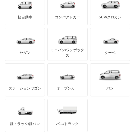
三菱ふそう
エスクァイア
ミニ
ADモータース
サリーン
ドンカーブート
ジネッタ
アバルト
軽自動車
コンパクトカー
SUV/クロカン
UDトラックス
エスクァイア ハイブリッド
アルテガ
プリムス
バーキン
もっと見る
ケータハム
イノチェンティ
レクサス
エスティマ
テスラ
セアト
もっと見る
カーボディーズ
もっと見る
アキュラ
エスティマ ハイブリッド
ミニバン/ワンボック
ジープ
KTM
セダン
クーペ
モーガン
ス
エスティマルシーダ
もっと見る
ダッジ
アルテガ
バンデンプラス
オリジン
GMC
マクラーレン
もっと見る
ステーションワゴン
オープンカー
バン
オーパ
ハマー
オースチン
オーリス
インフィニティ
モーリス
オーリス ハイブリッド
軽トラック/軽バン
バス/トラック
トライアンフ
もっと見る