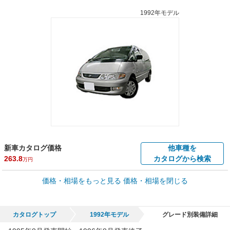
1992年モデル
新車カタログ価格
他車種を
263.8
カタログから検索
万円
車買取価格 *
価格・相場をもっと見る
価格・相場を閉じる
車買取相場
0
～
60.1
万円
万円
シミュレーション
1998年式/20万km
～
1998年式/5千km
カタログトップ
1992年モデル
グレード別装備詳細
全国平均の車検価格 *
楽天Car車検で