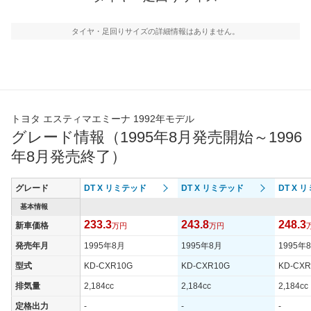
タイヤ・足回りサイズの詳細情報はありません。
トヨタ エスティマエミーナ 1992年モデル
グレード情報（1995年8月発売開始～1996
年8月発売終了）
グレード
DT X リミテッド
DT X リミテッド
DT X 
基本情報
233.3
243.8
248.3
新車価格
万円
万円
発売年月
1995年8月
1995年8月
1995年
型式
KD-CXR10G
KD-CXR10G
KD-CXR
排気量
2,184cc
2,184cc
2,184cc
定格出力
-
-
-