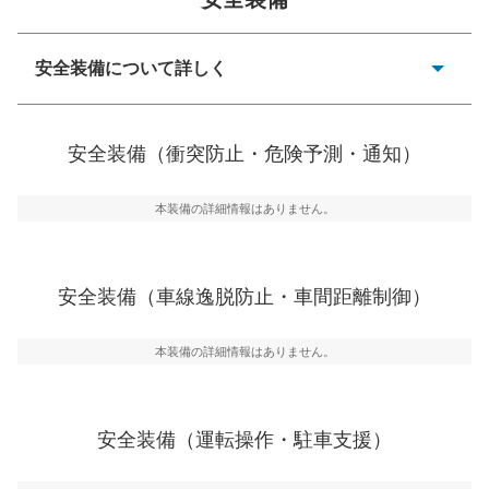
安全装備について詳しく
一般的な荷物のサイズの目安
衝突防止
前走車や歩行者との衝突を回避するプリクラッシュブレ
安全装備（衝突防止・危険予測・通知）
ーキアシスト、ABSなどが装備されています。
危険予測・通知
本装備の詳細情報はありません。
見えにくい場所に潜む危険を予測・通知するためのシス
テムなどが装備されています。
車線逸脱防止
安全装備（車線逸脱防止・車間距離制御）
車線のはみだしやふらつきを防止するためにレーンキー
プアシストなどが装備されています
本装備の詳細情報はありません。
車間距離制御
安全な車間距離を保ちながら前車を追従するアダプティ
ブ・クルーズ・コントロールなどが装備されています。
安全装備（運転操作・駐車支援）
運転・駐車支援
駐車をスムーズに行うためにインテリジェンスパーキン