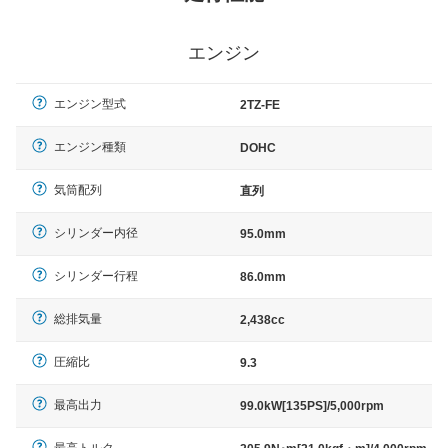
エンジン
エンジン型式
2TZ-FE
エンジン種類
DOHC
気筒配列
直列
シリンダー内径
95.0mm
シリンダー行程
86.0mm
総排気量
2,438cc
圧縮比
9.3
最高出力
99.0kW[135PS]/5,000rpm