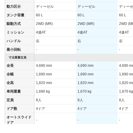
動力区分
ディーゼル
ディーゼル
ディー
タンク容量
60 L
60 L
60 L
駆動方式
2WD (MR)
2WD (MR)
2WD (M
ミッション
4速AT
4速AT
4速AT
ハンドル
右
右
右
最小回転
-
-
-
寸法重量定員
全長
4,690 mm
4,690 mm
4,690 
全幅
1,690 mm
1,690 mm
1,690 
全高
1,820 mm
1,820 mm
1,820 
車両重量
1,690 kg
1,670 kg
1,670 kg
定員
8人
8人
8人
ドア数
4ドア
4ドア
4ドア
オートスライド
-
-
-
ドア
エンジン