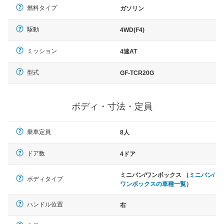
燃料タイプ
ガソリン
駆動
4WD(F4)
ミッション
4速AT
型式
GF-TCR20G
ボディ・寸法・定員
乗車定員
8人
ドア数
4ドア
ミニバン/ワンボックス （
ミニバン/
ボディタイプ
ワンボックスの車種一覧
）
ハンドル位置
右