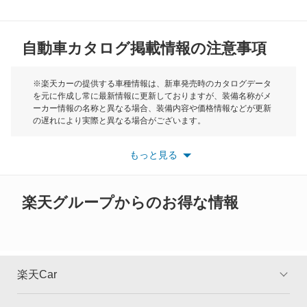
カムリ
MG
カムリ ハイブリッド
自動車カタログ掲載情報の注意事項
ミニ
カムリグラシア
モーク
※楽天カーの提供する車種情報は、新車発売時のカタログデータ
を元に作成し常に最新情報に更新しておりますが、装備名称がメ
カムロード
ーカー情報の名称と異なる場合、装備内容や価格情報などが更新
もっと見る
の遅れにより実際と異なる場合がございます。
カリーナ
※最新情報につきましては、各メーカーの情報をご確認くださ
い。
もっと見る
※また安全装備につきましては同名称の装備であっても動作範囲
カリーナED
や性能に違いがございますので、詳細情報は各メーカーの情報を
ご確認ください。
カリーナサーフ
楽天グループからのお得な情報
カリーナバン
カルディナ
楽天Car
カルディナバン