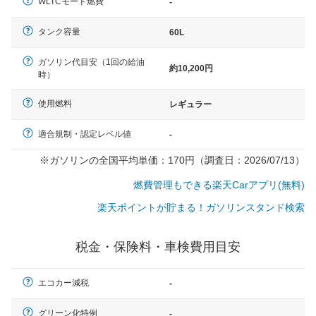
WLTCモード燃費
-
タンク容量
60L
ガソリン代目安（1回の給油
約10,200円
時）
使用燃料
レギュラー
適合規制・認定レベル値
-
※ガソリンの全国平均単価：170円（調査日：2026/07/13）
燃費管理もできる楽天Carアプリ(無料)
楽天ポイントが貯まる！ガソリンスタンド検索
税金・保険料・車検費用目安
エコカー減税
-
一般的な車体のサイズの目安
グリーン化特例
-