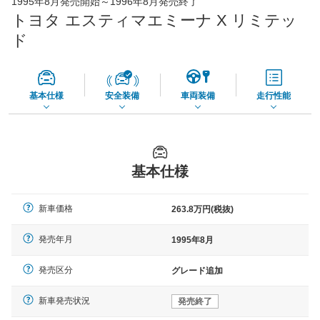
1995年8月発売開始～1996年8月発売終了
73,850
店舗を検索
円
トヨタ エスティマエミーナ X リミテッ
*当該価格は車種別の価格となります。
ド
基本仕様
安全装備
車両装備
走行性能
基本仕様
新車価格
263.8万円(税抜)
発売年月
1995年8月
発売区分
グレード追加
新車発売状況
発売終了