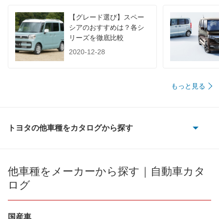
【グレード選び】スペー
シアのおすすめは？各シ
リーズを徹底比較
2020-12-28
もっと見る
トヨタの他車種をカタログから探す
86
bB
他車種をメーカーから探す｜自動車カタ
ログ
bZ4X
bZ4X ツーリング
国産車