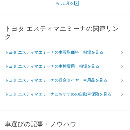
もっと見る
最高出力
77.00 [105]/ 4,200
77.00 [105]/ 4,200
77.00 [1
最高トルク
225.6 [23]/ 2,600
225.6 [23]/ 2,600
225.6 [2
過給機
TB
TB
TB
トヨタ エスティマエミーナの関連リン
タイヤ
ク
前輪サイズ
-
-
-
後輪サイズ
-
-
-
トヨタ エスティマエミーナの車買取価格・相場を見る
燃費
WLTC
-
-
-
トヨタ エスティマエミーナの車検費用・相場を見る
WLTC/市街地
-
-
-
WLTC/郊外
-
-
-
トヨタ エスティマエミーナの適合タイヤ・車用品を見る
WLTC/高速道路
-
-
-
トヨタ エスティマエミーナにおすすめの自動車保険を見る
JC08
-
-
-
1015
-
-
-
60km定地
-
-
-
車選びの記事・ノウハウ
装備詳細を見る
装備詳細を見る
装備
装備オプション