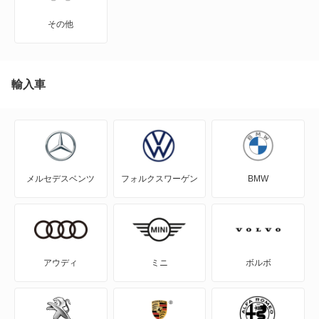
MIRAI
その他
MR-S
MR2
輸入車
RAV4
RAV4 PHV
メルセデスベンツ
フォルクスワーゲン
BMW
RAV4 ハイブリッド
SAI
WILL-VI
アウディ
ミニ
ボルボ
WILL-VS