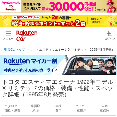
メニュー
ログイン
楽天Carトップ
...
エスティマエミーナ X リミテッド（1995年8月発売）
トヨタ エスティマエミーナ 1992年モデル
X リミテッドの価格・装備・性能・スペッ
ク詳細（1995年8月発売）
カタログ・
車買取
車検
タイヤ・
自動
価格・燃費
相場
費用
車用品
車保険