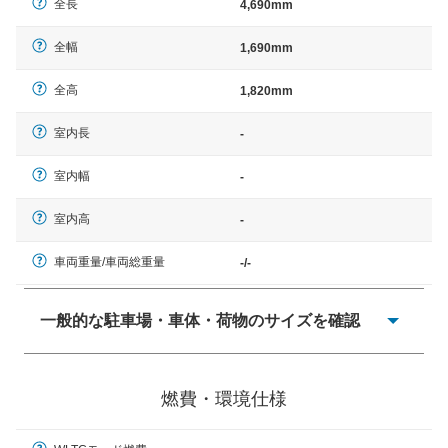
全長
4,690mm
全幅
1,690mm
全高
1,820mm
室内長
-
室内幅
-
室内高
-
車両重量/車両総重量
-/-
一般的な駐車場・車体・荷物のサイズを確認
一般的に塗料などによる駐車場ライン施工の際には、1台
当たりのスペースと駐車に必要な車路幅が、幅 2,500mm
燃費・環境仕様
× 長さ 5,000mm 車路幅 5,000mmというサイズが標準値
（最低値）とされる事が多いようです。