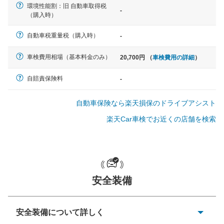
環境性能割：旧 自動車取得税
-
（購入時）
軽自動車
自動車税重量税（購入時）
-
N-BOX、ワゴンR、タント、アル
ト など
車検費用相場（基本料金のみ）
20,700円 （
車検費用の詳細
）
自賠責保険料
-
中型車
自動車保険なら楽天損保のドライブアシスト
ノア、セレナ、プリウス、カロー
ラ、ステップワゴン など
楽天Car車検でお近くの店舗を検索
大型車
安全装備
クラウン、アルファード、フォレ
スター、ハイエースワゴン、デリ
カD:5 など
安全装備について詳しく