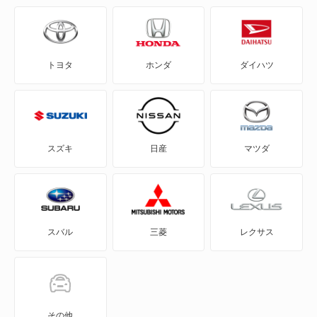
C-HR
トヨタ
ホンダ
ダイハツ
eQ
FJ クルーザー
GR86
スズキ
日産
マツダ
GRカローラ
GRヤリス
スバル
三菱
レクサス
iQ
JPN TAXI
MIRAI
その他