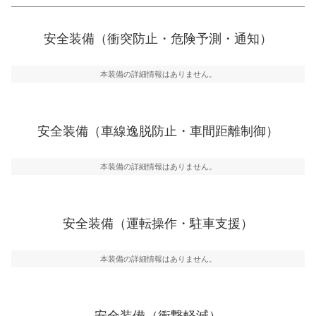
衝突防止
前走車や歩行者との衝突を回避するプリクラッシュブレ
安全装備（衝突防止・危険予測・通知）
ーキアシスト、ABSなどが装備されています。
一般的な荷物のサイズの目安
危険予測・通知
本装備の詳細情報はありません。
見えにくい場所に潜む危険を予測・通知するためのシス
テムなどが装備されています。
車線逸脱防止
安全装備（車線逸脱防止・車間距離制御）
車線のはみだしやふらつきを防止するためにレーンキー
プアシストなどが装備されています
本装備の詳細情報はありません。
車間距離制御
安全な車間距離を保ちながら前車を追従するアダプティ
ブ・クルーズ・コントロールなどが装備されています。
安全装備（運転操作・駐車支援）
運転・駐車支援
駐車をスムーズに行うためにインテリジェンスパーキン
グ・アシストやサイドブラインドモニターなどが装備さ
本装備の詳細情報はありません。
れています。
衝撃軽減
万が一車体が衝撃を受けたときに、運転者・同乗者を守
安全装備（衝撃軽減）