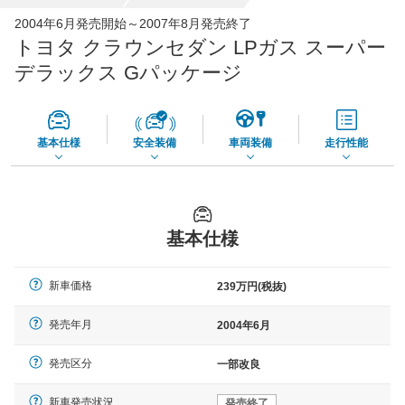
全国平均の車検価格 *
楽天Car車検で
2004年6月発売開始～2007年8月発売終了
65,050
店舗を検索
円
トヨタ クラウンセダン LPガス スーパー
*当該価格は車種別の価格となります。
デラックス Gパッケージ
基本仕様
安全装備
車両装備
走行性能
基本仕様
新車価格
239万円(税抜)
発売年月
2004年6月
発売区分
一部改良
新車発売状況
発売終了