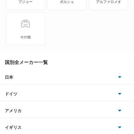
プジョー
ポルシェ
アルファロメオ
アイシス
アクア
アバロン
その他
アベンシスセダン
アベンシスワゴン
国別全メーカー一覧
アリオン
日本
トヨタ
アリスト
ドイツ
日産
アルテッツァ
AMG
アメリカ
ホンダ
アルテッツァジータ
BMW
キャデラック
イギリス
三菱
アルファード