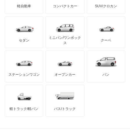
ジネッタ
アバルト
軽自動車
コンパクトカー
SUV/クロカン
UDトラックス
エスクァイア ハイブリッド
アルテガ
プリムス
バーキン
もっと見る
ケータハム
イノチェンティ
レクサス
エスティマ
テスラ
セアト
もっと見る
カーボディーズ
もっと見る
アキュラ
エスティマ ハイブリッド
ミニバン/ワンボック
ジープ
KTM
セダン
クーペ
モーガン
ス
エスティマエミーナ
もっと見る
ダッジ
アルテガ
バンデンプラス
エスティマルシーダ
GMC
マクラーレン
もっと見る
ステーションワゴン
オープンカー
バン
オリジン
ハマー
オースチン
オーパ
インフィニティ
モーリス
オーリス
軽トラック/軽バン
バス/トラック
トライアンフ
もっと見る
オーリス ハイブリッド
MG