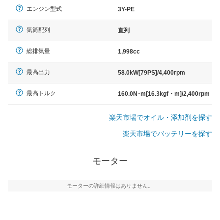
エンジン型式
3Y-PE
気筒配列
直列
総排気量
1,998cc
最高出力
58.0kW[79PS]/4,400rpm
最高トルク
160.0N･m[16.3kgf・m]/2,400rpm
楽天市場でオイル・添加剤を探す
楽天市場でバッテリーを探す
モーター
モーターの詳細情報はありません。