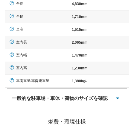
全長
4,830mm
全幅
1,710mm
全高
1,515mm
室内長
2,065mm
室内幅
1,470mm
室内高
1,230mm
車両重量/車両総重量
1,380kg/-
一般的な駐車場・車体・荷物のサイズを確認
一般的に塗料などによる駐車場ライン施工の際には、1台
当たりのスペースと駐車に必要な車路幅が、幅 2,500mm
燃費・環境仕様
× 長さ 5,000mm 車路幅 5,000mmというサイズが標準値
（最低値）とされる事が多いようです。