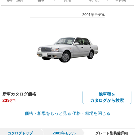
2001年モデル
新車カタログ価格
他車種を
239
カタログから検索
万円
車買取価格 *
価格・相場をもっと見る
価格・相場を閉じる
車買取相場
0.5
～
113.2
万円
万円
シミュレーション
1996年式/20万km
～
1995年式/5千km
カタログトップ
2001年モデル
グレード別装備詳細