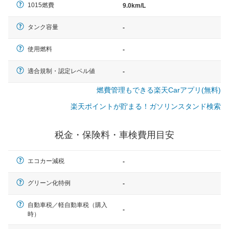
1015燃費
9.0km/L
タンク容量
-
使用燃料
-
適合規制・認定レベル値
-
燃費管理もできる楽天Carアプリ(無料)
楽天ポイントが貯まる！ガソリンスタンド検索
税金・保険料・車検費用目安
エコカー減税
-
グリーン化特例
-
自動車税／軽自動車税（購入
-
時）
一般的な車体のサイズの目安