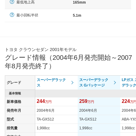
最低地上高
165mm
最小回転半径
5.1m
トヨタ クラウンセダン 2001年モデル
グレード情報（2004年6月発売開始～2007
年8月発売終了）
スーパーデラック
スーパーデラック
LPガス
グレード
ス
ス Gパッケージ
デラッ
基本情報
244
259
224
新車価格
万円
万円
万
発売年月
2004年6月
2004年6月
2004年
型式
TA-GXS12
TA-GXS12
ABA-YX
排気量
1,998cc
1,998cc
1,998cc