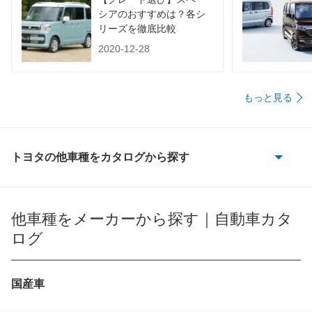
シアのおすすめは？各シ
リーズを徹底比較
2020-12-28
もっと見る
トヨタの他車種をカタログから探す
86
bB
他車種をメーカーから探す｜自動車カタ
ログ
bZ4X
bZ4X ツーリング
国産車
C+pod