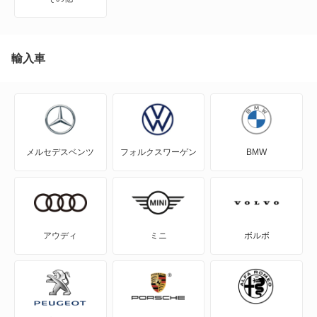
MR-S
MR2
輸入車
RAV4
RAV4 PHV
メルセデスベンツ
フォルクスワーゲン
BMW
RAV4 ハイブリッド
SAI
WILL-VI
アウディ
ミニ
ボルボ
WILL-VS
WILL-サイファ