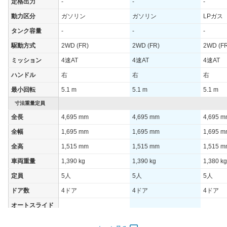
定格出力
-
-
-
動力区分
ガソリン
ガソリン
LPガス
タンク容量
-
-
-
駆動方式
2WD (FR)
2WD (FR)
2WD (F
ミッション
4速AT
4速AT
4速AT
ハンドル
右
右
右
最小回転
5.1 m
5.1 m
5.1 m
寸法重量定員
全長
4,695 mm
4,695 mm
4,695 
全幅
1,695 mm
1,695 mm
1,695 
全高
1,515 mm
1,515 mm
1,515 
車両重量
1,390 kg
1,390 kg
1,380 kg
定員
5人
5人
5人
ドア数
4ドア
4ドア
4ドア
オートスライド
-
-
-
ドア