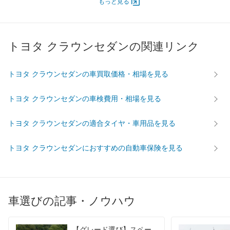
エンジン
もっと見る
最高出力
118.00 [160]/ 6,200
118.00 [160]/ 6,200
58.00 [7
最高トルク
200 [20.4]/ 4,400
200 [20.4]/ 4,400
160 [16.
トヨタ クラウンセダンの関連リンク
過給機
-
-
-
タイヤ
前輪サイズ
195/65R15 91S 5.5JJ
195/65R15 91S 5.5JJ
195/65R
トヨタ クラウンセダンの車買取価格・相場を見る
後輪サイズ
195/65R15 91S 5.5JJ
195/65R15 91S 5.5JJ
195/65R
トヨタ クラウンセダンの車検費用・相場を見る
燃費
WLTC
-
-
-
トヨタ クラウンセダンの適合タイヤ・車用品を見る
WLTC/市街地
-
-
-
WLTC/郊外
-
-
-
トヨタ クラウンセダンにおすすめの自動車保険を見る
WLTC/高速道路
-
-
-
JC08
-
-
-
1015
11.4km/L
11.4km/L
9km/L
車選びの記事・ノウハウ
60km定地
-
-
-
装備詳細を見る
装備詳細を見る
装備
装備オプション
【グレード選び】スペー