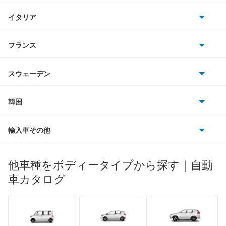
BMWアルピナ
クライスラー
TVR
イタリア
マツダ
アルファード PHEV
スマート
サターン
アストンマーティン
アルファロメオ
フランス
いすゞ
アルファード ハイブリッド
アウディ
シボレー
ジャガー
アウトビアンキ
シトロエン
スバル
アレックス
スウェーデン
オペル
ビュイック
ダイムラー
フィアット
プジョー
スズキ
サーブ
アーバンサポーター
フォルクスワーゲン
韓国
フォード
ベントレー
フェラーリ
ルノー
ダイハツ
ボルボ
イスト
ポルシェ
ヒョンデ
ポンティアック
輸入車その他
ランドローバー
マセラティ
ブガッティ
光岡自動車
イプサム
メルセデス・ベンツ
デーウ
もっと見る
マーキュリー
BYD
ロータス
ランチア
他車種をボディータイプから探す｜自動
日産ディーゼル
もっと見る
ウィッシュ
マイバッハ
キア
リンカーン
プロトン
車カタログ
ローバー
ランボルギーニ
日野自動車
ウィンダム
ブラバス
サンヨン
デロリアン
TD
ロールスロイス
デトマソ
三菱ふそう
エスクァイア
ミニ
ADモータース
サリーン
ドンカーブート