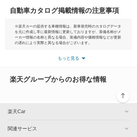
カムリ
自動車カタログ掲載情報の注意事項
ミニ
カムリ ハイブリッド
モーク
※楽天カーの提供する車種情報は、新車発売時のカタログデータ
を元に作成し常に最新情報に更新しておりますが、装備名称がメ
カムリグラシア
ーカー情報の名称と異なる場合、装備内容や価格情報などが更新
もっと見る
の遅れにより実際と異なる場合がございます。
カムロード
※最新情報につきましては、各メーカーの情報をご確認くださ
い。
もっと見る
※また安全装備につきましては同名称の装備であっても動作範囲
カリーナ
や性能に違いがございますので、詳細情報は各メーカーの情報を
ご確認ください。
カリーナED
楽天グループからのお得な情報
カリーナサーフ
カリーナバン
楽天Car
カルディナ
関連サービス
TOP
よくある質問
カルディナバン