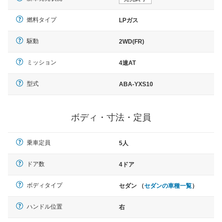
燃料タイプ
LPガス
駆動
2WD(FR)
ミッション
4速AT
型式
ABA-YXS10
ボディ・寸法・定員
乗車定員
5人
ドア数
4ドア
ボディタイプ
セダン （
セダンの車種一覧
）
ハンドル位置
右