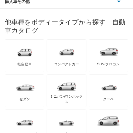
輸入車その他
ランドローバー
マセラティ
ブガッティ
光岡自動車
ウィッシュ
メルセデス・ベンツ
デーウ
もっと見る
マーキュリー
BYD
ロータス
ランチア
他車種をボディータイプから探す｜自動
日産ディーゼル
もっと見る
ウィンダム
マイバッハ
キア
リンカーン
プロトン
車カタログ
ローバー
ランボルギーニ
日野自動車
エスクァイア
ブラバス
サンヨン
デロリアン
TD
ロールスロイス
デトマソ
三菱ふそう
エスクァイア ハイブリッド
ミニ
ADモータース
サリーン
ドンカーブート
ジネッタ
アバルト
軽自動車
コンパクトカー
SUV/クロカン
UDトラックス
エスティマ
アルテガ
プリムス
バーキン
もっと見る
ケータハム
イノチェンティ
レクサス
エスティマ ハイブリッド
テスラ
セアト
もっと見る
カーボディーズ
もっと見る
アキュラ
エスティマエミーナ
ミニバン/ワンボック
ジープ
KTM
セダン
クーペ
モーガン
ス
エスティマルシーダ
もっと見る
ダッジ
アルテガ
バンデンプラス
オリジン
GMC
マクラーレン
もっと見る