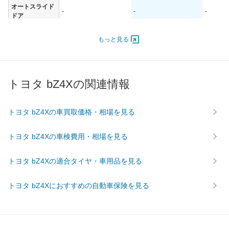
オートスライド
-
-
-
ドア
エンジン
もっと見る
最高出力
- [-]/ -
- [-]/ -
- [-]/ -
最高トルク
- [-]/ -
- [-]/ -
- [-]/ -
過給機
-
-
-
トヨタ bZ4Xの関連情報
タイヤ
前輪サイズ
235/60R18
235/60R18
235/60
トヨタ bZ4Xの車買取価格・相場を見る
後輪サイズ
235/60R18
235/60R18
235/60
燃費
トヨタ bZ4Xの車検費用・相場を見る
WLTC
-
-
-
WLTC/市街地
-
-
-
トヨタ bZ4Xの適合タイヤ・車用品を見る
WLTC/郊外
-
-
-
トヨタ bZ4Xにおすすめの自動車保険を見る
WLTC/高速道路
-
-
-
JC08
-
-
-
1015
-
-
-