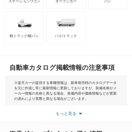
ステーションワゴン
オープンカー
バン
オーパ
ハマー
オースチン
オーリス
インフィニティ
モーリス
オーリス ハイブリッド
軽トラック/軽バン
バス/トラック
トライアンフ
もっと見る
カムリ
MG
カムリ ハイブリッド
自動車カタログ掲載情報の注意事項
ミニ
カムリグラシア
モーク
※楽天カーの提供する車種情報は、新車発売時のカタログデータ
を元に作成し常に最新情報に更新しておりますが、装備名称がメ
カムロード
ーカー情報の名称と異なる場合、装備内容や価格情報などが更新
もっと見る
の遅れにより実際と異なる場合がございます。
カリーナ
※最新情報につきましては、各メーカーの情報をご確認くださ
い。
もっと見る
※また安全装備につきましては同名称の装備であっても動作範囲
カリーナED
や性能に違いがございますので、詳細情報は各メーカーの情報を
ご確認ください。