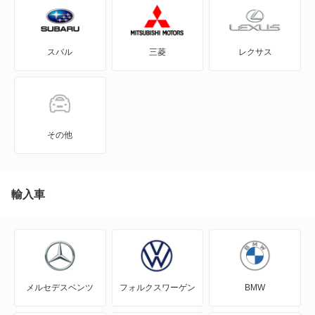
iQ
クルーガー ハイブリッド
スバル
三菱
レクサス
JPN TAXI
センチュリー SUV PHEV
MIRAI
ハイラックス
MR-S
ハイラックスサーフ
その他
MR2
ハイラックストラック
RAV4
輸入車
ハリアー
RAV4 PHV
ハリアー ハイブリッド
RAV4 ハイブリッド
ハリアーPHEV
メルセデスベンツ
フォルクスワーゲン
BMW
SAI
メガクルーザー