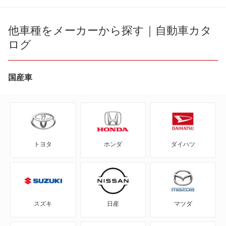
86
FJ クルーザー
bB
他車種をメーカーから探す｜自動車カタ
RAV4
ログ
bZ4X ツーリング
RAV4 PHV
C+pod
国産車
RAV4 ハイブリッド
C-HR
カローラクロス
eQ
カローラクロス ハイブリッド
トヨタ
ホンダ
ダイハツ
FJ クルーザー
キャミ
GR86
クラウン クロスオーバー ハイブリッド
GRカローラ
クラウン スポーツ ハイブリッド
スズキ
日産
マツダ
GRヤリス
クルーガー