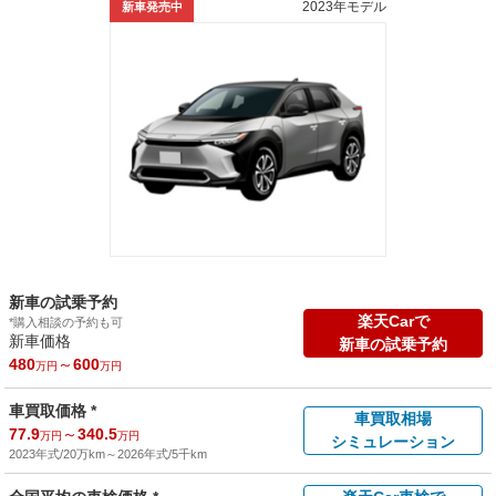
2023年モデル
新車発売中
新車の試乗予約
楽天Carで
*購入相談の予約も可
新車価格
新車の試乗予約
480
～
600
万円
万円
車買取価格 *
車買取相場
77.9
～
340.5
万円
万円
シミュレーション
2023年式/20万km
～
2026年式/5千km