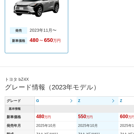
2023年11月〜
発売
480
～
650
万円
新車価格
トヨタ bZ4X
グレード情報（2023年モデル）
グレード
G
Z
Z
基本情報
480
550
600
新車価格
万円
万円
万
発売年月
2025年10月
2025年10月
2025年