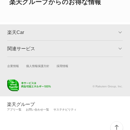
カリーナサーフ
楽天グループからのお得な情報
カリーナバン
カルディナ
楽天Car
カルディナバン
関連サービス
TOP
よくある質問
カレン
キャンペーン一覧
試乗・商談
新車購入
企業情報
個人情報保護方針
採用情報
カローラ
楽天Car車買取
車検予約
カローラ クーペ
キズ修理予約
洗車・コーティング予約
© Rakuten Group, Inc.
メンテナンス管理
タイヤ・パーツ購入
カローラ ツーリング
タイヤ交換サービス
楽天Car マガジン
楽天グループ
自動車カタログ
自動車保険
アプリ一覧
お問い合わせ一覧
サステナビリティ
カローラ ツーリング ハイブリッド
楽天マイカー割
カローラ ハイブリッド