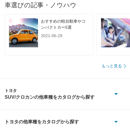
60km定地
-
-
-
車選びの記事・ノウハウ
装備詳細を見る
装備詳細を見る
装備
装備オプション
おすすめの軽自動車やコ
ンパクトカー5選
2021-06-29
もっと見る
トヨタ
SUV/クロカンの他車種をカタログから探す
bZ4X ツーリング
C-HR
トヨタの他車種をカタログから探す