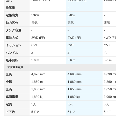
型式
ZAA-XEAM11
ZAA-XEAM11
ZAA-XE
排気量
-
-
-
定格出力
53kw
64kw
-
動力区分
電気
電気
電気
タンク容量
-
-
-
駆動方式
2WD (FF)
2WD (FF)
4WD (F4
ミッション
CVT
CVT
CVT
ハンドル
右
右
右
最小回転
5.6 m
5.6 m
5.6 m
寸法重量定員
全長
4,690 mm
4,690 mm
4,690 
全幅
1,860 mm
1,860 mm
1,860 
全高
1,650 mm
1,650 mm
1,650 
車両重量
1,830 kg
1,880 kg
1,990 kg
定員
5人
5人
5人
ドア数
5ドア
5ドア
5ドア