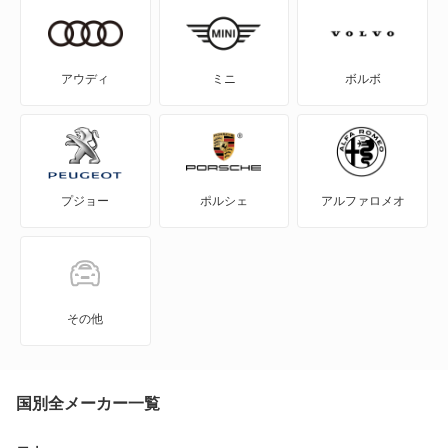
WILL-VI
ライズ
WILL-VS
ライズ ハイブリッド
アウディ
ミニ
ボルボ
WILL-サイファ
ラッシュ
アイシス
ランドクルーザー
プジョー
ポルシェ
アルファロメオ
アクア
ランドクルーザー250
アバロン
ランドクルーザー70
アベンシスセダン
ランドクルーザーFJ
その他
アベンシスワゴン
ランドクルーザーピックアップ
アリオン
国別全メーカー一覧
ランドクルーザープラド