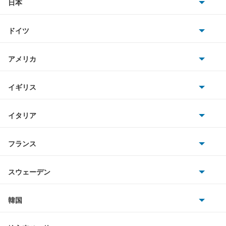
アリスト
日本
ヴァンガード
トヨタ
アルテッツァ
ヴォルツ
ドイツ
日産
アルテッツァジータ
AMG
アメリカ
もっと見る
ホンダ
アルファード
BMW
キャデラック
イギリス
三菱
アルファード PHEV
BMWアルピナ
クライスラー
TVR
イタリア
マツダ
アルファード ハイブリッド
スマート
サターン
アストンマーティン
アルファロメオ
フランス
いすゞ
アレックス
アウディ
シボレー
ジャガー
アウトビアンキ
シトロエン
スバル
アーバンサポーター
スウェーデン
オペル
ビュイック
ダイムラー
フィアット
プジョー
スズキ
サーブ
イスト
フォルクスワーゲン
韓国
フォード
ベントレー
フェラーリ
ルノー
ダイハツ
ボルボ
イプサム
ポルシェ
ヒョンデ
ポンティアック