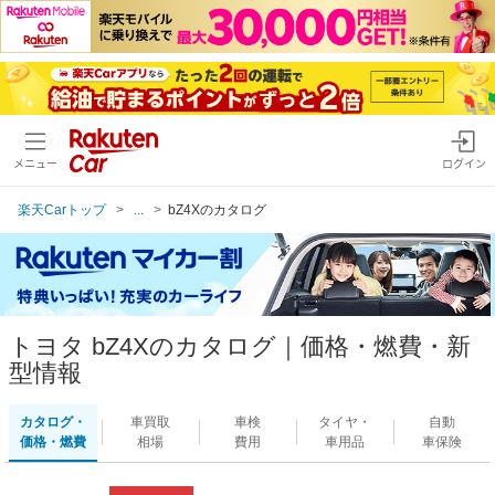
メニュー
ログイン
楽天Carトップ
...
bZ4Xのカタログ
トヨタ bZ4Xのカタログ｜価格・燃費・新
型情報
カタログ・
車買取
車検
タイヤ・
自動
価格・燃費
相場
費用
車用品
車保険