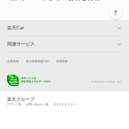
バレーノ
パレット
楽天Car
パレットSW
関連サービス
TOP
よくある質問
ランディ
キャンペーン一覧
試乗・商談
新車購入
企業情報
個人情報保護方針
採用情報
ワゴンR
楽天Car車買取
車検予約
ワゴンR カスタムZ
キズ修理予約
洗車・コーティング予約
© Rakuten Group, Inc.
メンテナンス管理
タイヤ・パーツ購入
ワゴンR スティングレー
タイヤ交換サービス
楽天Car マガジン
楽天グループ
自動車カタログ
自動車保険
アプリ一覧
お問い合わせ一覧
サステナビリティ
ワゴンR スマイル
楽天マイカー割
ワゴンRソリオ