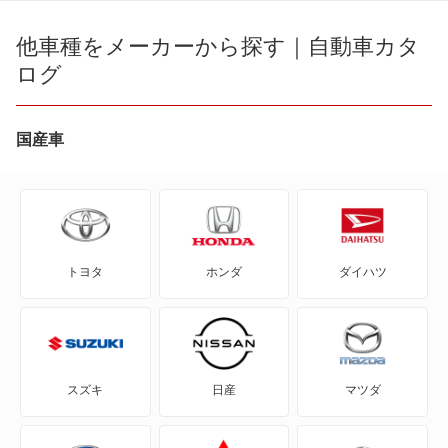
e ビターラ
他車種をメーカーから探す｜自動車カタ
エスクード
ログ
KEI
クロスビー
MRワゴン
国産車
グランドエスクード
MRワゴン エコ
ジムニー ノマド
SX4
ジムニーシエラ
トヨタ
ホンダ
ダイハツ
SX4 Sクロス
ジムニーワイド
SX4セダン
もっと見る
X-90
スズキ
日産
マツダ
アルト