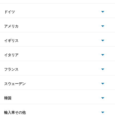
トヨタ
キザシ
ドイツ
日産
キャラ
AMG
アメリカ
ホンダ
キャリイダンプ
BMW
キャデラック
イギリス
三菱
キャリイトラック
BMWアルピナ
クライスラー
TVR
イタリア
マツダ
キャリイバン
スマート
サターン
アストンマーティン
アルファロメオ
フランス
いすゞ
クルーズ
アウディ
シボレー
ジャガー
アウトビアンキ
シトロエン
スバル
クロスビー
スウェーデン
オペル
ビュイック
ダイムラー
フィアット
プジョー
スズキ
サーブ
グランドエスクード
フォルクスワーゲン
韓国
フォード
ベントレー
フェラーリ
ルノー
ダイハツ
ボルボ
シボレー MW
ポルシェ
ヒョンデ
ポンティアック
輸入車その他
ランドローバー
マセラティ