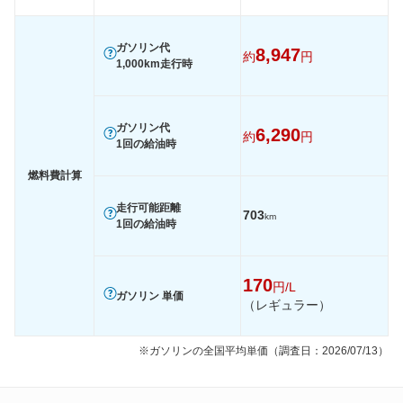
60km定地
-
-
装備詳細を見る
装備詳細を見る
装備オプション
ガソリン代
8,947
約
円
1,000km走行時
ガソリン代
6,290
約
円
1回の給油時
燃料費計算
走行可能距離
703
km
1回の給油時
170
円/L
ガソリン 単価
（レギュラー）
※ガソリンの全国平均単価（調査日：2026/07/13）