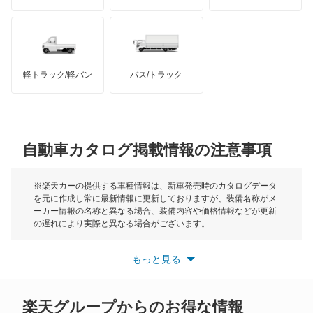
スペーシア
ハマー
オースチン
スペーシア カスタム
インフィニティ
モーリス
スペーシア ギア
軽トラック/軽バン
バス/トラック
トライアンフ
もっと見る
スペーシア ベース
MG
セルボ
自動車カタログ掲載情報の注意事項
ミニ
セルボモード
モーク
※楽天カーの提供する車種情報は、新車発売時のカタログデータ
を元に作成し常に最新情報に更新しておりますが、装備名称がメ
ソリオ
ーカー情報の名称と異なる場合、装備内容や価格情報などが更新
もっと見る
の遅れにより実際と異なる場合がございます。
ソリオ バンディット
※最新情報につきましては、各メーカーの情報をご確認くださ
い。
もっと見る
※また安全装備につきましては同名称の装備であっても動作範囲
ツイン
や性能に違いがございますので、詳細情報は各メーカーの情報を
ご確認ください。
ハスラー
楽天グループからのお得な情報