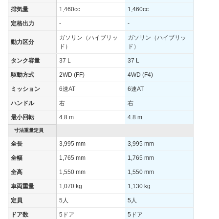
排気量
1,460cc
1,460cc
定格出力
-
-
ガソリン（ハイブリッ
ガソリン（ハイブリッ
動力区分
ド）
ド）
タンク容量
37 L
37 L
駆動方式
2WD (FF)
4WD (F4)
ミッション
6速AT
6速AT
ハンドル
右
右
最小回転
4.8 m
4.8 m
寸法重量定員
全長
3,995 mm
3,995 mm
全幅
1,765 mm
1,765 mm
全高
1,550 mm
1,550 mm
車両重量
1,070 kg
1,130 kg
定員
5人
5人
ドア数
5ドア
5ドア