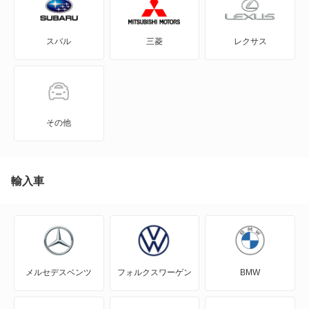
アルト エコ
スバル
三菱
レクサス
アルトバン
アルトラパン
アルトラパン LC
その他
アルトラパン ショコラ
アルトワークス
輸入車
イグニス
エスクード
メルセデスベンツ
フォルクスワーゲン
BMW
エブリイ