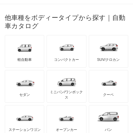
ブガッティ
光岡自動車
ジムニー
メルセデス・ベンツ
デーウ
もっと見る
マーキュリー
BYD
ロータス
ランチア
他車種をボディータイプから探す｜自動
日産ディーゼル
もっと見る
ジムニー ノマド
マイバッハ
キア
リンカーン
プロトン
車カタログ
ローバー
ランボルギーニ
日野自動車
ジムニー1000
ブラバス
サンヨン
デロリアン
TD
ロールスロイス
デトマソ
三菱ふそう
ジムニー1300
ミニ
ADモータース
サリーン
ドンカーブート
ジネッタ
アバルト
軽自動車
コンパクトカー
SUV/クロカン
UDトラックス
ジムニーシエラ
アルテガ
プリムス
バーキン
もっと見る
ケータハム
イノチェンティ
レクサス
ジムニーバン
テスラ
セアト
もっと見る
カーボディーズ
もっと見る
アキュラ
ジムニーワイド
ミニバン/ワンボック
ジープ
KTM
セダン
クーペ
モーガン
ス
スイフト
もっと見る
ダッジ
アルテガ
バンデンプラス
スプラッシュ
GMC
マクラーレン
もっと見る
ステーションワゴン
オープンカー
バン