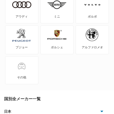
エブリイプラス
エブリイランディ
アウディ
ミニ
ボルボ
エブリイワゴン
エリオ
プジョー
ポルシェ
アルファロメオ
エリオセダン
カプチーノ
カルタス
その他
カルタスクレセント
カルタスクレセントワゴン
国別全メーカー一覧
カルタスワゴン
日本