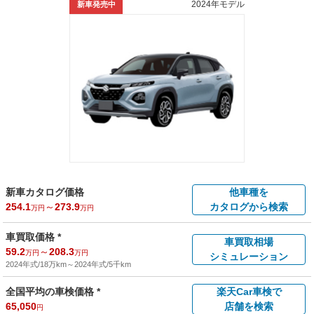
2024年モデル
新車発売中
新車カタログ価格
他車種を
254.1
～
273.9
カタログから検索
万円
万円
車買取価格 *
車買取相場
59.2
～
208.3
万円
万円
シミュレーション
2024年式/18万km
～
2024年式/5千km
全国平均の車検価格 *
楽天Car車検で
65,050
店舗を検索
円