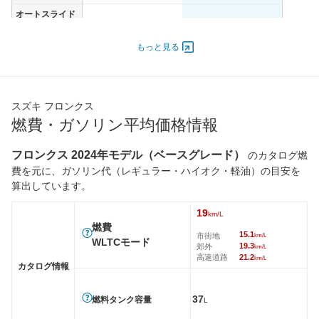
オートスライド
-
-
ドア
エンジン
もっと見る
最高出力
74.00 [101]/ 6,000
73.00 [99]/ 6,000
最高トルク
135 [13.8]/ 4,400
134 [13.7]/ 4,400
スズキ フロンクス
過給機
-
-
燃費・ガソリン平均価格情報
タイヤ
前輪サイズ
195/60R16 89H
195/60R16 89H
フロンクス 2024年モデル（ベースグレード）
のカタログ燃
後輪サイズ
195/60R16 89H
195/60R16 89H
費を元に、ガソリン代（レギュラー・ハイオク・軽油）の目安を
算出しています。
燃費
WLTC
19km/L
17.8km/L
19
km/L
WLTC/市街地
15.1km/L
14.4km/L
燃費
15.1
市街地
km/L
WLTCモード
WLTC/郊外
19.3km/L
17.8km/L
19.3
郊外
km/L
高速道路
21.2
km/L
WLTC/高速道路
21.2km/L
19.8km/L
カタログ情報
JC08
21.3km/L
20.2km/L
37
燃料タンク容量
L
1015
-
-