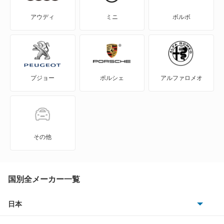
サンバーディアスワゴン
アウディ
ミニ
ボルボ
サンバートライ
サンバートラック
プジョー
ポルシェ
アルファロメオ
サンバーバン
シフォン
シフォン トライ
その他
ジャスティ
ステラ
国別全メーカー一覧
ステラ カスタム
日本