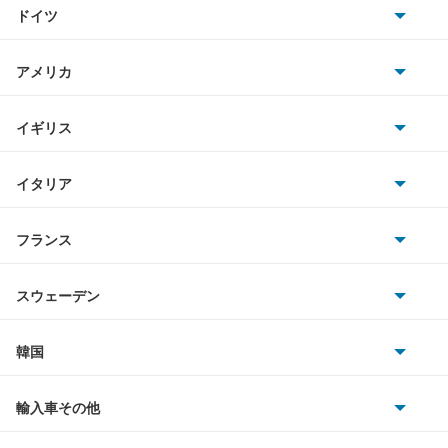
トヨタ
スバルXV
ドイツ
日産
スバルXVハイブリッド
AMG
アメリカ
ホンダ
ソルテラ
BMW
キャデラック
イギリス
三菱
ディアスワゴン
BMWアルピナ
クライスラー
TVR
イタリア
マツダ
デックス
スマート
サターン
アストンマーティン
アルファロメオ
フランス
いすゞ
トラヴィック
アウディ
シボレー
ジャガー
アウトビアンキ
シトロエン
スバル
トレジア
スウェーデン
オペル
ビュイック
ダイムラー
フィアット
プジョー
スズキ
サーブ
ドミンゴ
フォルクスワーゲン
韓国
フォード
ベントレー
フェラーリ
ルノー
ダイハツ
ボルボ
ビッグホーンワゴン
ポルシェ
ヒョンデ
ポンティアック
輸入車その他
ランドローバー
マセラティ
ブガッティ
光岡自動車
フォレスター
メルセデス・ベンツ
デーウ
もっと見る