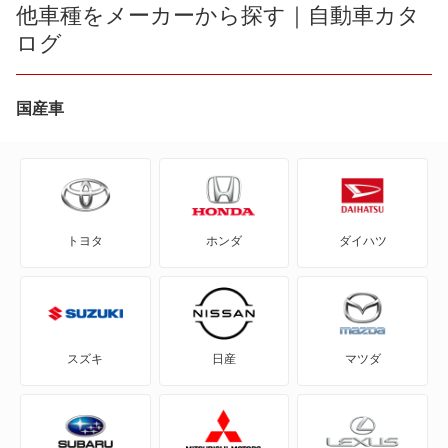
R1
他車種をメーカーから探す｜自動車カタ
スバルXVハイブリッド
ログ
R2
ソルテラ
WRX S4
国産車
フォレスター
WRX STI
フォレスター ハイブリッド
アルシオーネ
レックス
トヨタ
ホンダ
ダイハツ
アルシオーネSVX
レヴォーグ レイバック
インプレッサ
もっと見る
インプレッサ ハイブリッド
スズキ
日産
マツダ
インプレッサG4
インプレッサXV