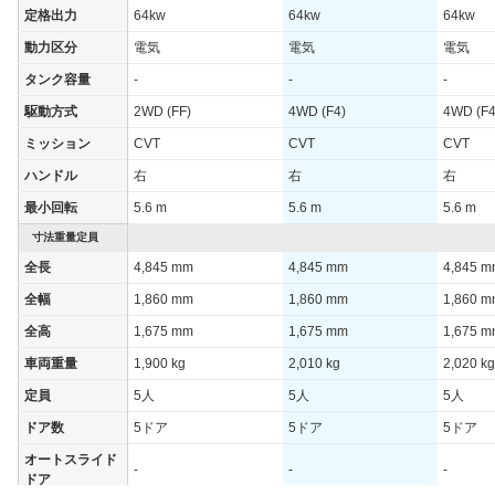
定格出力
64kw
64kw
64kw
動力区分
電気
電気
電気
タンク容量
-
-
-
駆動方式
2WD (FF)
4WD (F4)
4WD (F4
ミッション
CVT
CVT
CVT
ハンドル
右
右
右
最小回転
5.6 m
5.6 m
5.6 m
寸法重量定員
全長
4,845 mm
4,845 mm
4,845 
全幅
1,860 mm
1,860 mm
1,860 
全高
1,675 mm
1,675 mm
1,675 
車両重量
1,900 kg
2,010 kg
2,020 kg
定員
5人
5人
5人
ドア数
5ドア
5ドア
5ドア
オートスライド
-
-
-
ドア