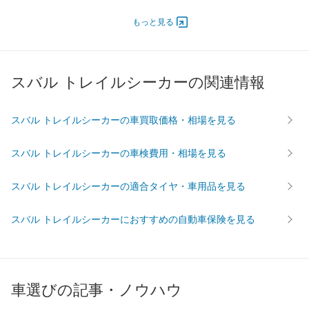
エンジン
もっと見る
最高出力
- [-]/ -
- [-]/ -
- [-]/ -
最高トルク
- [-]/ -
- [-]/ -
- [-]/ -
過給機
-
-
-
スバル トレイルシーカーの関連情報
タイヤ
前輪サイズ
235/60R18
235/60R18
235/60
スバル トレイルシーカーの車買取価格・相場を見る
後輪サイズ
235/60R18
235/60R18
235/60
燃費
スバル トレイルシーカーの車検費用・相場を見る
WLTC
-
-
-
WLTC/市街地
-
-
-
スバル トレイルシーカーの適合タイヤ・車用品を見る
WLTC/郊外
-
-
-
スバル トレイルシーカーにおすすめの自動車保険を見る
WLTC/高速道路
-
-
-
JC08
-
-
-
1015
-
-
-
60km定地
-
-
-
車選びの記事・ノウハウ
装備詳細を見る
装備詳細を見る
装備
装備オプション