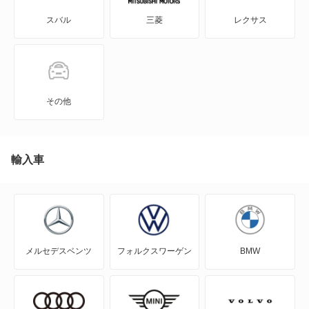
スバル
三菱
レクサス
インプレッサアネシス
インプレッサスポーツ
インプレッサスポーツ ハイブリッド
その他
インプレッサワゴン
エクシーガ
輸入車
エクシーガ クロスオーバー7
クロストレック
メルセデスベンツ
フォルクスワーゲン
BMW
サンバーダンプ
サンバーディアスバン