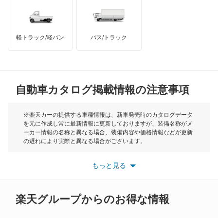
レガシィB4
インフィニティ
モーリス
レガシィアウトバック
軽トラック/軽バン
バス/トラック
トライアンフ
もっと見る
レガシィツーリングワゴン
MG
レガシィランカスター
自動車カタログ掲載情報の注意事項
ミニ
レックス
モーク
※楽天カーの提供する車種情報は、新車発売時のカタログデータ
を元に作成し常に最新情報に更新しておりますが、装備名称がメ
レックスコンビ
ーカー情報の名称と異なる場合、装備内容や価格情報などが更新
もっと見る
の遅れにより実際と異なる場合がございます。
レックスバン
※最新情報につきましては、各メーカーの情報をご確認くださ
い。
もっと見る
※また安全装備につきましては同名称の装備であっても動作範囲
レヴォーグ
や性能に違いがございますので、詳細情報は各メーカーの情報を
ご確認ください。
レヴォーグ レイバック
楽天グループからのお得な情報