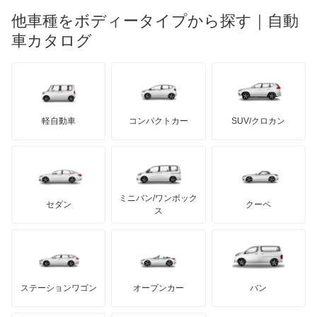
マーキュリー
BYD
ロータス
ランチア
他車種をボディータイプから探す｜自動
日産ディーゼル
もっと見る
フォレスター ハイブリッド
マイバッハ
キア
リンカーン
プロトン
車カタログ
ローバー
ランボルギーニ
日野自動車
プレオ
ブラバス
サンヨン
デロリアン
TD
ロールスロイス
デトマソ
三菱ふそう
プレオ プラス
ミニ
ADモータース
サリーン
ドンカーブート
ジネッタ
アバルト
軽自動車
コンパクトカー
SUV/クロカン
UDトラックス
プレオネスタ
アルテガ
プリムス
バーキン
もっと見る
ケータハム
イノチェンティ
レクサス
プレオバン
テスラ
セアト
もっと見る
カーボディーズ
もっと見る
アキュラ
ルクラ
ミニバン/ワンボック
ジープ
KTM
セダン
クーペ
モーガン
ス
レオーネ
もっと見る
ダッジ
アルテガ
バンデンプラス
レオーネバン
GMC
マクラーレン
もっと見る
ステーションワゴン
オープンカー
バン
レガシィ
ハマー
オースチン