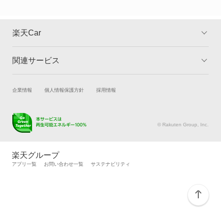
ヴィヴィオ
ヴィヴィオバン
楽天Car
もっと見る
関連サービス
TOP
よくある質問
キャンペーン一覧
試乗・商談
新車購入
企業情報
個人情報保護方針
採用情報
楽天Car車買取
車検予約
キズ修理予約
洗車・コーティング予約
© Rakuten Group, Inc.
メンテナンス管理
タイヤ・パーツ購入
タイヤ交換サービス
楽天Car マガジン
楽天グループ
自動車カタログ
自動車保険
アプリ一覧
お問い合わせ一覧
サステナビリティ
楽天マイカー割