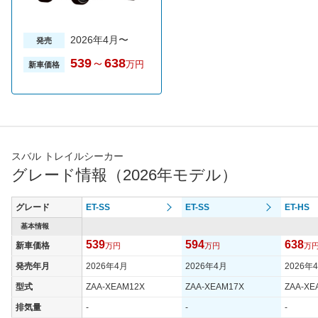
2026年4月〜
発売
539
～
638
万円
新車価格
スバル トレイルシーカー
グレード情報（2026年モデル）
グレード
ET-SS
ET-SS
ET-HS
基本情報
539
594
638
新車価格
万円
万円
万
発売年月
2026年4月
2026年4月
2026年
型式
ZAA-XEAM12X
ZAA-XEAM17X
ZAA-XE
排気量
-
-
-