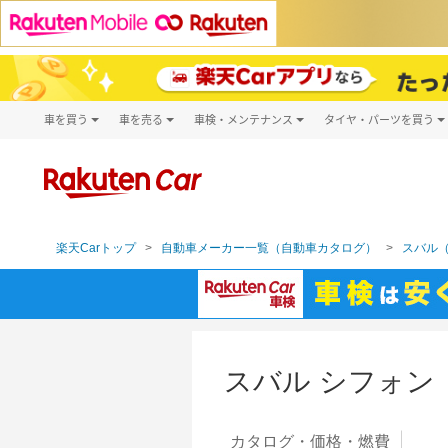
車を買う
車を売る
車検・メンテナンス
タイヤ・パーツを買う
試乗・商談
楽天Car車買取
車検予約
タイヤ・パー
キズ修理予約
新車
タイヤ交換サ
洗車・コーティング予約
メンテナンス管理
楽天Carトップ
自動車メーカー一覧（自動車カタログ）
スバル（
スバル シフォン
カタログ・
価格・燃費