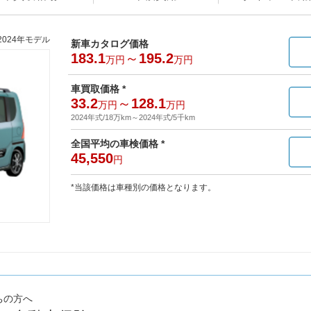
2024年モデル
新車カタログ価格
183.1
～
195.2
万円
万円
車買取価格 *
33.2
～
128.1
万円
万円
2024年式/18万km
～
2024年式/5千km
全国平均の車検価格 *
45,550
円
*当該価格は車種別の価格となります。
ちの方へ