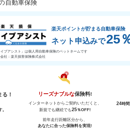
プの自動車保険
楽天ポイントが貯まる自動車保険
25
ネット申込みで
ライブアシスト」は個人用自動車保険のペットネームです
険会社：楽天損害保険株式会社
リーズナブルな
保険料!
まる！
インターネットからご契約いただくと、
24
時
25
す。
新規でも継続でも
％OFF!
前年走行距離区分から、
あなたに合った保険料を実現!