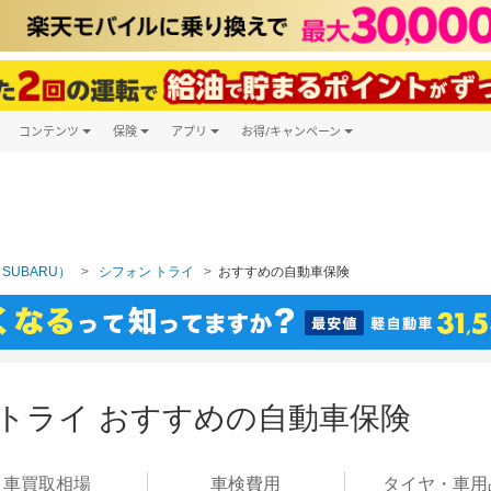
コンテンツ
保険
アプリ
お得/キャンペーン
楽天Carマガジン
キャンペーン一覧
ツ購入
自動車保険
楽天Carアプリ
自動車カタログ
ービス
楽天マイカー割
SUBARU）
シフォン トライ
おすすめの自動車保険
 トライ おすすめの自動車保険
車買取
相場
車検
費用
タイヤ・
車用