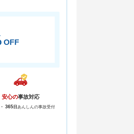
％
OFF
安心の
事故対応
365
間・
日
あんしんの事故受付