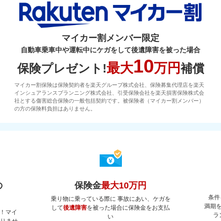
マイカー割メンバー限定
自動車乗車中や運転中にケガをして後遺障害を被った場合
10
最大
万円
保険プレゼント!
補償
マイカー割保険は保険契約者を楽天グループ株式会社、保険募集代理店を楽天
インシュアランスプランニング株式会社、引受保険会社を楽天損害保険株式会
社とする傷害総合保険の一般包括契約です。被保険者（マイカー割メンバー）
の方の保険料負担はありません。
の
保険金
最大10万円
条件
乗り物に乗っている際に 事故にあい、ケガを
満期
して
後遺障害
を被った場合に保険金をお支払
！マイ
ラ
い
ありませ