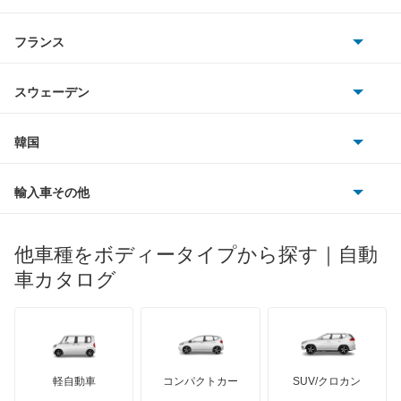
マツダ
スマート
もっと見る
サターン
アストンマーティン
アルファロメオ
フランス
いすゞ
アウディ
シボレー
ジャガー
アウトビアンキ
シトロエン
スバル
スウェーデン
オペル
ビュイック
ダイムラー
フィアット
プジョー
スズキ
サーブ
フォルクスワーゲン
韓国
フォード
ベントレー
フェラーリ
ルノー
ダイハツ
ボルボ
ポルシェ
ヒョンデ
ポンティアック
輸入車その他
ランドローバー
マセラティ
ブガッティ
光岡自動車
メルセデス・ベンツ
デーウ
もっと見る
マーキュリー
BYD
ロータス
ランチア
他車種をボディータイプから探す｜自動
日産ディーゼル
もっと見る
マイバッハ
キア
リンカーン
プロトン
車カタログ
ローバー
ランボルギーニ
日野自動車
ブラバス
サンヨン
デロリアン
TD
ロールスロイス
デトマソ
三菱ふそう
ミニ
ADモータース
サリーン
ドンカーブート
ジネッタ
アバルト
軽自動車
コンパクトカー
SUV/クロカン
UDトラックス
アルテガ