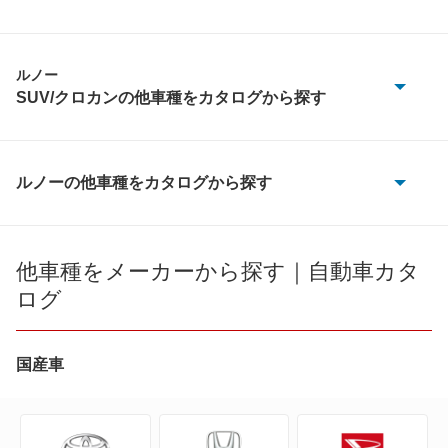
ルノー
SUV/クロカンの他車種をカタログから探す
アルカナ
カジャー
ルノーの他車種をカタログから探す
20
コレオス
21
他車種をメーカーから探す｜自動車カタ
もっと見る
ログ
25
4
国産車
5