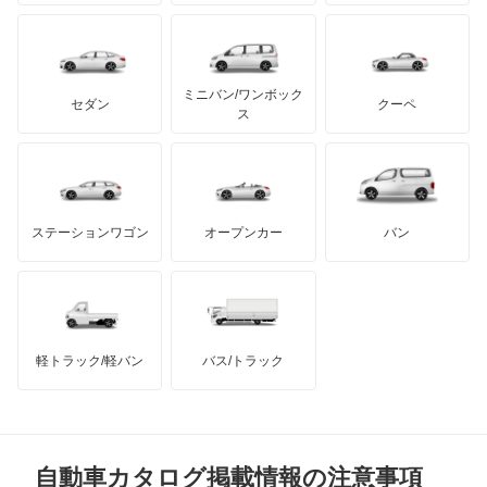
プリムス
バーキン
もっと見る
ケータハム
イノチェンティ
レクサス
テスラ
セアト
もっと見る
カーボディーズ
もっと見る
アキュラ
ミニバン/ワンボック
ジープ
KTM
セダン
クーペ
モーガン
ス
もっと見る
ダッジ
アルテガ
バンデンプラス
GMC
マクラーレン
もっと見る
ステーションワゴン
オープンカー
バン
ハマー
オースチン
インフィニティ
モーリス
軽トラック/軽バン
バス/トラック
トライアンフ
もっと見る
MG
自動車カタログ掲載情報の注意事項
ミニ