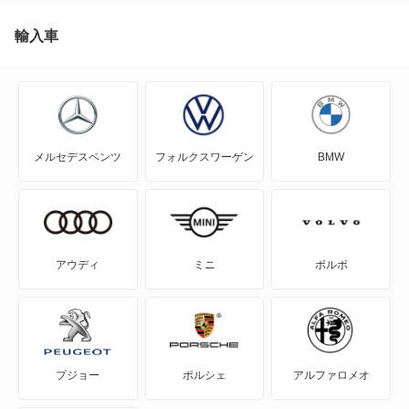
カングービボップ
輸入車
クリオ
グランセニック
メルセデスベンツ
フォルクスワーゲン
BMW
グランドエスパス
コレオス
サフラン
アウディ
ミニ
ボルボ
スポールスパイダー
セニック
プジョー
ポルシェ
アルファロメオ
ディズヌフ(19)