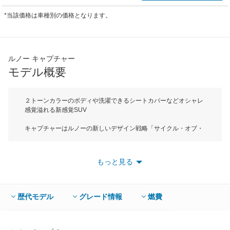
*当該価格は車種別の価格となります。
ルノー キャプチャー
モデル概要
２トーンカラーのボディや洗濯できるシートカバーなどオシャレ
感覚溢れる新感覚SUV
キャプチャーはルノーの新しいデザイン戦略「サイクル・オブ・
ライフ」の２番目のライフステージ「Explore（冒険の旅に出
る）」をテーマとするコンパクトSUV。ボディサイズは全長が
4125mm、全高1565mmでBセグメントに属する。コンパクトな
もっと見る
ボディと大径ホイールの組み合わせにより、エクステリアはアク
ティブな雰囲気が漂う。またコンパクトカーとは思えないほどの
広い室内は飛行機の翼からインスピレーションされたダッシュボ
ードの中央にセンタークラスターを配置する。さらにシートはジ
歴代モデル
グレード情報
燃費
ッパーで取り外しができる「ジップシートクロス」を採用。家庭
で洗濯することができるシートクロスは８種類のバリエーション
があり、季節によって変える楽しさもある。エンジンは2LNAエ