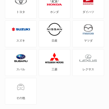
8
トヨタ
ホンダ
ダイハツ
アルカナ
アルピーヌ
アルピーヌ A110
スズキ
日産
マツダ
アヴァンタイム
ウインド
スバル
三菱
レクサス
エクスプレス
エスパス
カジャー
その他
カングー