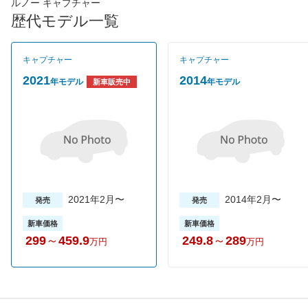
ンジンに匹敵する最大トルクを発生する1.2L直4DOHC直噴ター
ルノー キャプチャー
ボで、組み合わされるミッションは素早いシフトチェンジが可能
歴代モデル一覧
な６速デュアルクラッチ。上級グレードのインテンスはボディと
ルーフが別のカラーとなる２トーンカラーを採用し、オーナーの
センスを主張できる。グレードは17インチホイールを装着する上
キャプチャー
キャプチャー
級グレードのインテンスと16インチホイールを装着したモノカラ
ーのゼンの２種類。売れ筋は上級グレードのインテンス。新車価
2021
2014
年モデル
年モデル
新車販売中
格は249万8000円から。
2021年2月〜
2014年2月〜
発売
発売
新車価格
新車価格
299
～
459.9
249.8
～
289
万円
万円