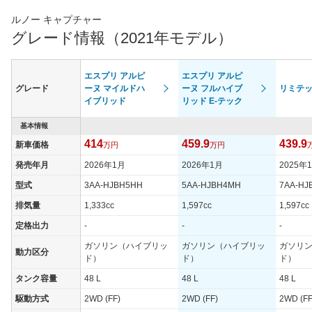
ルノー キャプチャー
グレード情報（2021年モデル）
エスプリ アルピ
エスプリ アルピ
グレード
ーヌ マイルドハ
ーヌ フルハイブ
リミテ
イブリッド
リッド E-テック
基本情報
414
459.9
439.9
新車価格
万円
万円
発売年月
2026年1月
2026年1月
2025年
型式
3AA-HJBH5HH
5AA-HJBH4MH
7AA-HJ
排気量
1,333cc
1,597cc
1,597cc
定格出力
-
-
-
ガソリン（ハイブリッ
ガソリン（ハイブリッ
ガソリ
動力区分
ド）
ド）
ド）
タンク容量
48 L
48 L
48 L
駆動方式
2WD (FF)
2WD (FF)
2WD (FF