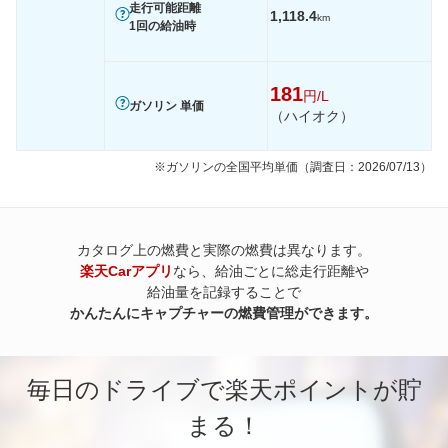
走行可能距離
1,118.4
km
1回の給油時
181
円/L
ガソリン 単価
（ハイオク）
※ガソリンの全国平均単価（調査日：2026/07/13）
カタログ上の燃費と実際の燃費は異なります。
楽天Carアプリ
なら、給油ごとに総走行距離や
給油量を記録することで
かんたんにキャプチャーの燃費管理ができます。
毎日のドライブで楽天ポイントが貯
まる！