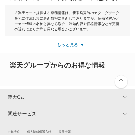
モーク
※楽天カーの提供する車種情報は、新車発売時のカタログデータ
を元に作成し常に最新情報に更新しておりますが、装備名称がメ
ーカー情報の名称と異なる場合、装備内容や価格情報などが更新
もっと見る
の遅れにより実際と異なる場合がございます。
※最新情報につきましては、各メーカーの情報をご確認くださ
い。
もっと見る
※また安全装備につきましては同名称の装備であっても動作範囲
や性能に違いがございますので、詳細情報は各メーカーの情報を
ご確認ください。
楽天グループからのお得な情報
楽天Car
関連サービス
TOP
よくある質問
キャンペーン一覧
試乗・商談
新車購入
企業情報
個人情報保護方針
採用情報