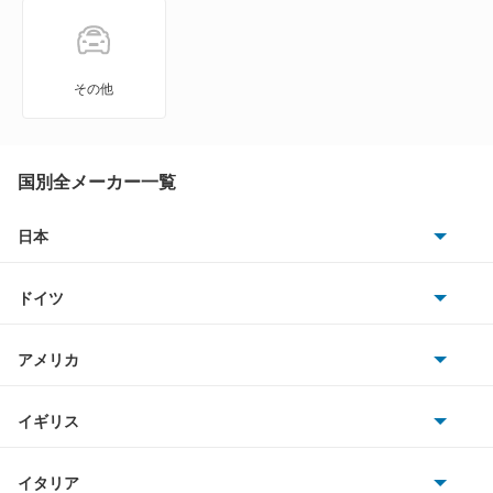
トゥインゴ
トラフィック
その他
メガーヌ
メガーヌ エステート
国別全メーカー一覧
メガーヌ セニック
日本
トヨタ
メガーヌツーリングワゴン
ドイツ
日産
ラグナ
AMG
アメリカ
ホンダ
ラグナワゴン
BMW
キャデラック
イギリス
三菱
ルーテシア
BMWアルピナ
クライスラー
TVR
イタリア