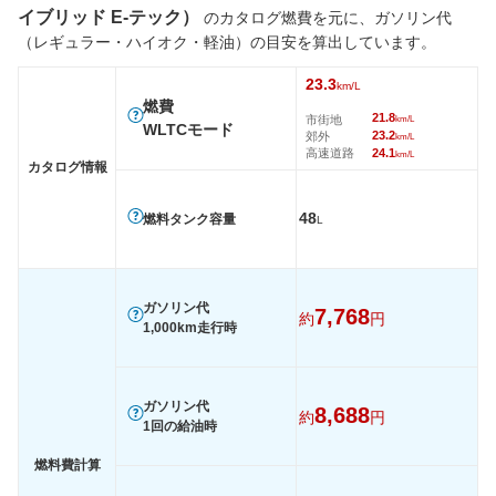
タイヤ
イブリッド E-テック）
のカタログ燃費を元に、ガソリン代
前輪サイズ
225/45R19
225/45R19
215/55
（レギュラー・ハイオク・軽油）の目安を算出しています。
後輪サイズ
225/45R19
225/45R19
215/55
23.3
km/L
燃費
燃費
21.8
市街地
km/L
WLTC
17.4km/L
23.3km/L
23.3km/
WLTCモード
23.2
郊外
km/L
高速道路
24.1
km/L
WLTC/市街地
13.3km/L
21.8km/L
21.8km/
カタログ情報
WLTC/郊外
17.8km/L
23.2km/L
23.2km/
48
燃料タンク容量
L
WLTC/高速道路
19.7km/L
24.1km/L
24.1km/
JC08
-
-
-
1015
-
-
-
ガソリン代
7,768
約
円
60km定地
-
-
-
1,000km走行時
装備詳細を見る
装備詳細を見る
装備
装備オプション
ガソリン代
8,688
約
円
1回の給油時
燃料費計算