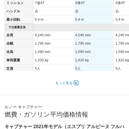
ミッション
7速AT
4速AT
4速AT
ハンドル
右
右
右
最小回転
5.4 m
5.4 m
5.4 m
寸法重量定員
全長
4,240 mm
4,240 mm
4,240 
全幅
1,795 mm
1,795 mm
1,795 
全高
1,590 mm
1,590 mm
1,590 
車両重量
1,330 kg
1,420 kg
1,420 kg
定員
5人
5人
5人
ドア数
5ドア
5ドア
5ドア
もっと見る
オートスライド
-
-
-
ドア
エンジン
最高出力
116.00 [158]/ 5,250
69.00 [94]/ 5,250
69.00 [9
ルノー キャプチャー
燃費・ガソリン平均価格情報
最高トルク
270 [27.5]/ 3,000
148 [15.1]/ 3,000
148 [15.
過給機
TB
-
-
キャプチャー 2021年モデル（エスプリ アルピーヌ フルハ