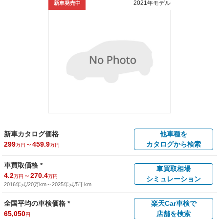
2021年モデル
新車発売中
新車カタログ価格
他車種を
299
～
459.9
カタログから検索
万円
万円
車買取価格 *
車買取相場
4.2
～
270.4
万円
万円
シミュレーション
2016年式/20万km
～
2025年式/5千km
全国平均の車検価格 *
楽天Car車検で
65,050
店舗を検索
円