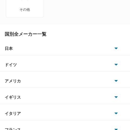
パナメーラ ハイブリッド
その他
ボクスター
マカン
国別全メーカー一覧
日本
もっと見る
トヨタ
ドイツ
日産
AMG
アメリカ
ホンダ
BMW
キャデラック
イギリス
三菱
BMWアルピナ
クライスラー
TVR
イタリア
マツダ
スマート
サターン
アストンマーティン
アルファロメオ
フランス
いすゞ