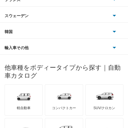
アウディ
シボレー
ジャガー
アウトビアンキ
シトロエン
スバル
スウェーデン
オペル
ビュイック
ダイムラー
フィアット
プジョー
スズキ
サーブ
フォルクスワーゲン
韓国
フォード
ベントレー
フェラーリ
ルノー
ダイハツ
ボルボ
ポルシェ
ヒョンデ
ポンティアック
輸入車その他
ランドローバー
マセラティ
ブガッティ
光岡自動車
メルセデス・ベンツ
デーウ
もっと見る
マーキュリー
BYD
ロータス
ランチア
他車種をボディータイプから探す｜自動
日産ディーゼル
もっと見る
マイバッハ
キア
リンカーン
プロトン
車カタログ
ローバー
ランボルギーニ
日野自動車
ブラバス
サンヨン
デロリアン
TD
ロールスロイス
デトマソ
三菱ふそう
ミニ
ADモータース
サリーン
ドンカーブート
ジネッタ
アバルト
軽自動車
コンパクトカー
SUV/クロカン
UDトラックス
アルテガ
プリムス
バーキン
もっと見る
ケータハム
イノチェンティ
レクサス
テスラ
セアト