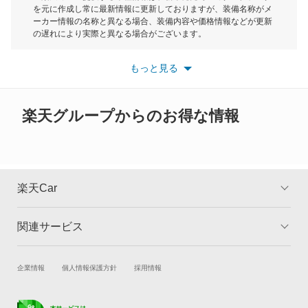
を元に作成し常に最新情報に更新しておりますが、装備名称がメ
ーカー情報の名称と異なる場合、装備内容や価格情報などが更新
もっと見る
の遅れにより実際と異なる場合がございます。
※最新情報につきましては、各メーカーの情報をご確認くださ
い。
もっと見る
※また安全装備につきましては同名称の装備であっても動作範囲
や性能に違いがございますので、詳細情報は各メーカーの情報を
ご確認ください。
楽天グループからのお得な情報
楽天Car
関連サービス
TOP
よくある質問
キャンペーン一覧
試乗・商談
新車購入
企業情報
個人情報保護方針
採用情報
楽天Car車買取
車検予約