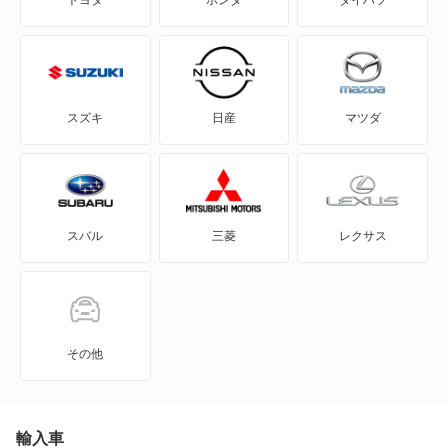
トヨタ
ホンダ
ダイハツ
718ボクスターS
718ボクスターT
911
スズキ
日産
マツダ
914
918 スパイダー
スバル
三菱
レクサス
924
928
944
その他
968
カイエン
輸入車